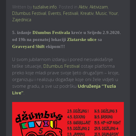
Written by
tuzlalive.info
. Posted in
Aktiv
,
Aktivizam
,
Džumbus Festival
,
Events
,
Festivali
,
Kreativ
,
Music
,
Your
,
Zajednica
5. izdanje
Džumbus Festivala
kreće u Srijedu 2.9.2020.
od 19h na poznatoj lokaciji
Zlatarske ulice
sa
Graveyard Shift
ekipom!!!
U svom jubilarnom izdanju i pored nesvakidašnje
teške situacije,
Džumbus Festival
ostaje platforma
preko koje mladi prave svoje ljeto drugačijim – kroje,
organizuju i realizuju događaje koje oni žele vidjeti u
svome gradu, a sve uz podršku
Udruženja “Tuzla
Live”
.