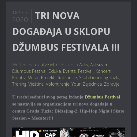
TRI NOVA
18 Sep
2020
DOGAĐAJA U SKLOPU
DŽUMBUS FESTIVALA !!!
Written by
tuzlalive.info
. Posted in
Aktiv
,
Aktivizam
,
Džumbus Festival
,
Eduka
,
Events
,
Festivali
,
Koncerti
,
Kreativ
,
Music
,
Projekti
,
Radionice
,
Skateboarding Tuzla
,
Trening
,
Vještine
,
Volontiranje
,
Your
,
Zajednica
,
Zdravlje
U trećoj sedmici svog petog izdanja
Džumbus Festival
se nastavlja sa organizacijom tri nova događaja u
centru Grada Tuzla: Didžejing-2, Hip-Hop Night i Skate
Session – Mecator!!!