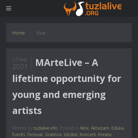
Home
Your
MArteLive – A
27 Feb
2021
lifetime opportunity for
young and emerging
artists
Written by
tuzlalive.info
. Posted in
Aktiv
,
Aktivizam
,
Eduka
,
Events
,
Festivali
,
Grantovi
,
Izložbe
,
Koncerti
,
Kreativ
,