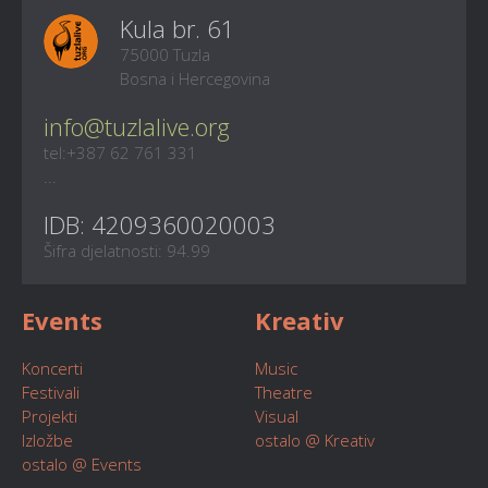
Kula br. 61
75000 Tuzla
Bosna i Hercegovina
info@tuzlalive.org
tel:+387 62 761 331
...
IDB: 4209360020003
Šifra djelatnosti: 94.99
Events
Kreativ
Koncerti
Music
Festivali
Theatre
Projekti
Visual
Izložbe
ostalo @ Kreativ
ostalo @ Events