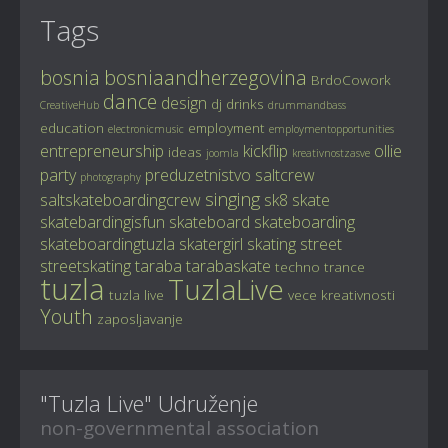
Tags
bosnia
bosniaandherzegovina
BrdoCowork
dance
design
dj
drinks
CreativeHub
drummandbass
education
employment
electronicmusic
employmentopportunities
entrepreneurship
kickflip
ollie
ideas
joomla
kreativnostzasve
party
preduzetnistvo
saltcrew
photography
singing
saltskateboardingcrew
sk8
skate
skatebardingisfun
skateboard
skateboarding
skateboardingtuzla
skatergirl
skating
street
streetskating
taraba
tarabaskate
techno
trance
tuzla
TuzlaLive
tuzla live
vece kreativnosti
Youth
zaposljavanje
"Tuzla Live" Udruženje
non-governmental association