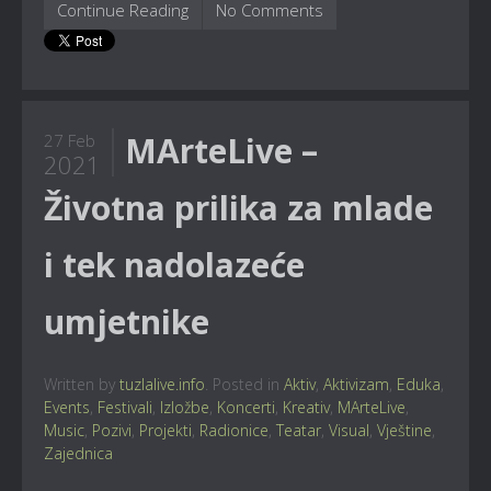
Continue Reading
No Comments
MArteLive –
27 Feb
2021
Životna prilika za mlade
i tek nadolazeće
umjetnike
Written by
tuzlalive.info
. Posted in
Aktiv
,
Aktivizam
,
Eduka
,
Events
,
Festivali
,
Izložbe
,
Koncerti
,
Kreativ
,
MArteLive
,
Music
,
Pozivi
,
Projekti
,
Radionice
,
Teatar
,
Visual
,
Vještine
,
Zajednica