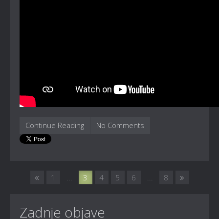
Continue Reading
No Comments
1
...
3
4
5
6
...
8
Zadnje objave