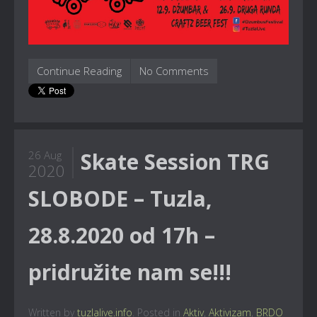
Continue Reading
No Comments
Skate Session TRG
26 Aug
2020
SLOBODE – Tuzla,
28.8.2020 od 17h –
pridružite nam se!!!
Written by
tuzlalive.info
. Posted in
Aktiv
,
Aktivizam
,
BRDO