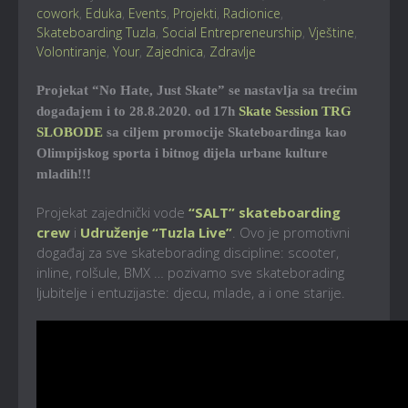
cowork
,
Eduka
,
Events
,
Projekti
,
Radionice
,
Skateboarding Tuzla
,
Social Entrepreneurship
,
Vještine
,
Volontiranje
,
Your
,
Zajednica
,
Zdravlje
Projekat “No Hate, Just Skate” se nastavlja sa trećim
događajem i to 28.8.2020. od 17h
Skate Session TRG
SLOBODE
sa ciljem promocije Skateboardinga kao
Olimpijskog sporta i bitnog dijela urbane kulture
mladih!!!
Projekat zajednički vode
“SALT” skateboarding
crew
i
Udruženje “Tuzla Live”
. Ovo je promotivni
događaj za sve skateborading discipline: scooter,
inline, rolšule, BMX … pozivamo sve skateborading
ljubitelje i entuzijaste: djecu, mlade, a i one starije.