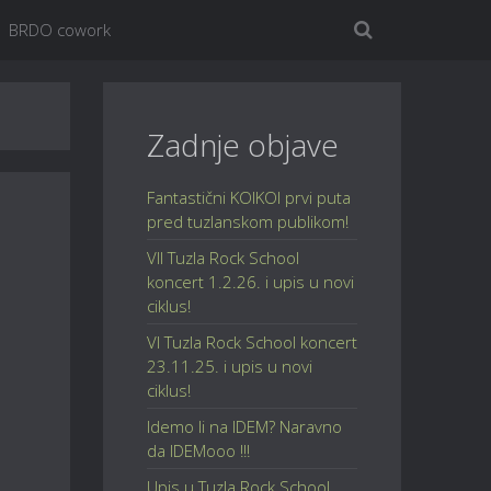
BRDO cowork
Zadnje objave
Fantastični KOIKOI prvi puta
pred tuzlanskom publikom!
VII Tuzla Rock School
koncert 1.2.26. i upis u novi
ciklus!
VI Tuzla Rock School koncert
23.11.25. i upis u novi
ciklus!
Idemo li na IDEM? Naravno
da IDEMooo !!!
Upis u Tuzla Rock School,