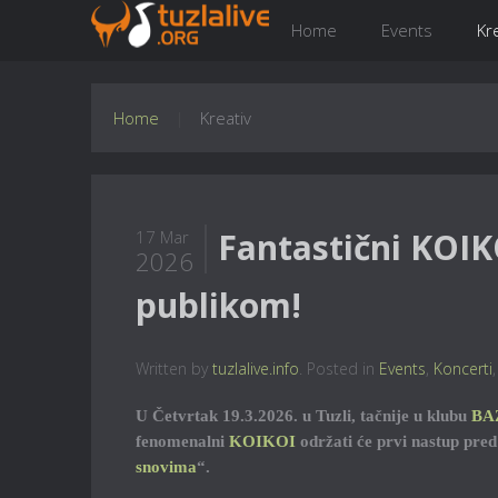
Home
Events
Kr
Home
Kreativ
Fantastični KOIK
17 Mar
2026
publikom!
Written by
tuzlalive.info
. Posted in
Events
,
Koncerti
U Četvrtak 19.3.2026. u Tuzli, tačnije u klubu
BA
fenomenalni
KOIKOI
održati će prvi nastup pre
snovima
“.