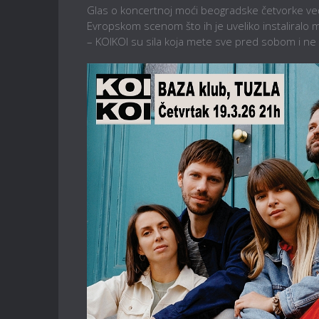
Glas o koncertnoj moći beogradske četvorke v
Evropskom scenom što ih je uveliko instaliralo m
– KOIKOI su sila koja mete sve pred sobom i ne 