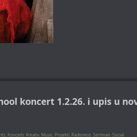
hool koncert 1.2.26. i upis u no
nts
,
Koncerti
,
Kreativ
,
Music
,
Projekti
,
Radionice
,
Seminari
,
Social