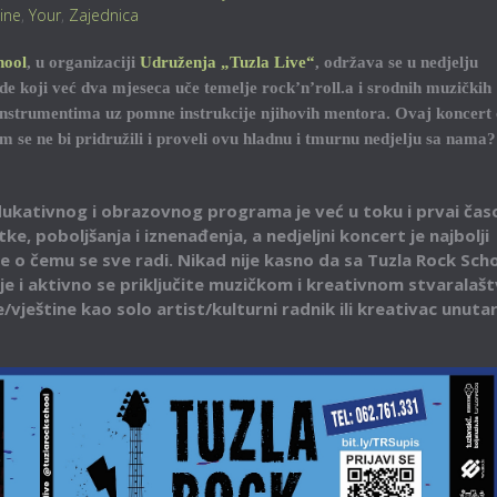
tine
,
Your
,
Zajednica
hool
, u organizaciji
Udruženja „Tuzla Live“
, održava se u nedjelju
ude koji već dva mjeseca uče temelje rock’n’roll.a i srodnih muzičkih
 instrumentima uz pomne instrukcije njihovih mentora. Ovaj koncert 
am se ne bi pridružili i proveli ovu hladnu i tmurnu nedjelju sa nama?
ukativnog i obrazovnog programa je već u toku i prvai čas
e, poboljšanja i iznenađenja, a nedjeljni koncert je najbolji
o čemu se sve radi. Nikad nije kasno da sa Tuzla Rock Sch
e i aktivno se priključite muzičkom i kreativnom stvaralašt
vještine kao solo artist/kulturni radnik ili kreativac unuta