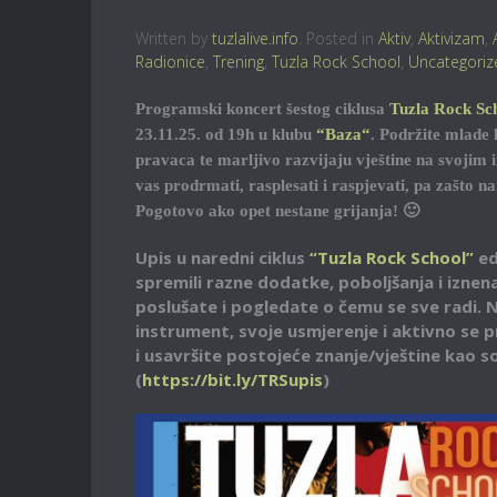
Written by
tuzlalive.info
. Posted in
Aktiv
,
Aktivizam
,
Radionice
,
Trening
,
Tuzla Rock School
,
Uncategoriz
Programski koncert šestog ciklusa
Tuzla Rock Sc
23.11.25. od 19h u klubu
“Baza“
. Podržite mlade 
pravaca te marljivo razvijaju vještine na svojim
vas prodrmati, rasplesati i raspjevati, pa zašto n
Pogotovo ako opet nestane grijanja! 🙂
Upis u naredni ciklus
“Tuzla Rock School”
ed
spremili razne dodatke, poboljšanja i iznen
poslušate i pogledate o čemu se sve radi. 
instrument, svoje usmjerenje i aktivno se 
i usavršite postojeće znanje/vještine kao so
(
https://bit.ly/TRSupis
)