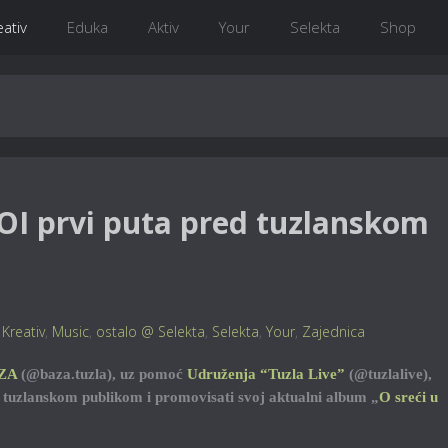
eativ
Eduka
Aktiv
Your
Selekta
Shop
OI prvi puta pred tuzlanskom
,
Kreativ
,
Music
,
ostalo @ Selekta
,
Selekta
,
Your
,
Zajednica
ZA
(@baza.tuzla), uz pomoć
Udruženja “Tuzla Live”
(@tuzlalive),
d tuzlanskom publikom i promovisati svoj aktualni album „
O sreći u