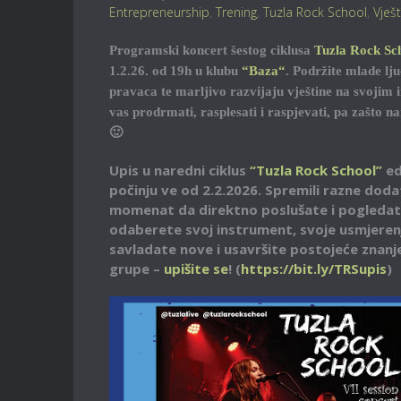
Entrepreneurship
,
Trening
,
Tuzla Rock School
,
Vješ
Programski koncert šestog ciklusa
Tuzla Rock Sc
1.2.26. od 19h u klubu
“Baza“
. Podržite mlade lj
pravaca te marljivo razvijaju vještine na svojim
vas prodrmati, rasplesati i raspjevati, pa zašto n
🙂
Upis u naredni ciklus
“Tuzla Rock School”
ed
počinju ve od 2.2.2026. Spremili razne dodatk
momenat da direktno poslušate i pogledate 
odaberete svoj instrument, svoje usmjerenj
savladate nove i usavršite postojeće znanje/
grupe –
upišite se
! (
https://bit.ly/TRSupis
)