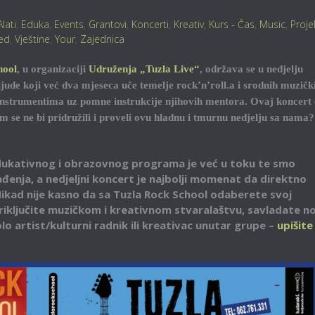
Alati
,
Eduka
,
Events
,
Grantovi
,
Koncerti
,
Kreativ
,
Kurs - Čas
,
Music
,
Proje
ed
,
Vještine
,
Your
,
Zajednica
hool
, u organizaciji
Udruženja „Tuzla Live“
, održava se u nedjelju
ljude koji već dva mjeseca uče temelje rock’n’roll.a i srodnih muzičk
 instrumentima uz pomne instrukcije njihovih mentora. Ovaj koncert 
am se ne bi pridružili i proveli ovu hladnu i tmurnu nedjelju sa nama?
ukativnog i obrazovnog programa je već u toku te smo
ađenja, a nedjeljni koncert je najbolji momenat da direktno
Nikad nije kasno da sa Tuzla Rock School odaberete svoj
priključite muzičkom i kreativnom stvaralaštvu, savladate n
lo artist/kulturni radnik ili kreativac unutar grupe –
upišite