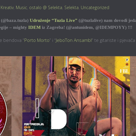
,
Kreativ
,
Music
,
ostalo @ Selekta
,
Selekta
,
Uncategorized
(@baza.tuzla)
Udruženje “Tuzla Live”
(@tuzlalive) nam dovodi jed
regije – mighty
IDEM
iz Zagreba! (@antunidem, @IDEMPOYY) !!!
te bendova “
Porto Morto
” i “
JeboTon Ansambl
” te gitariste i pjevača