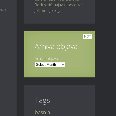
Rock Vrtić, najava koncerta i
živo
još mnogo toga!
HOT
Arhiva objava
Arhiva objava
Tags
bosnia