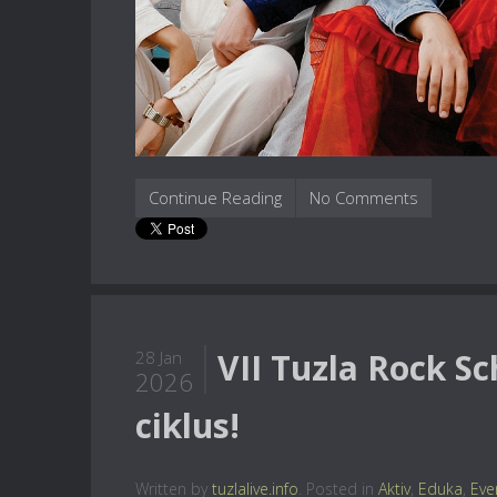
Continue Reading
No Comments
VII Tuzla Rock Sc
28 Jan
2026
ciklus!
Written by
tuzlalive.info
. Posted in
Aktiv
,
Eduka
,
Eve