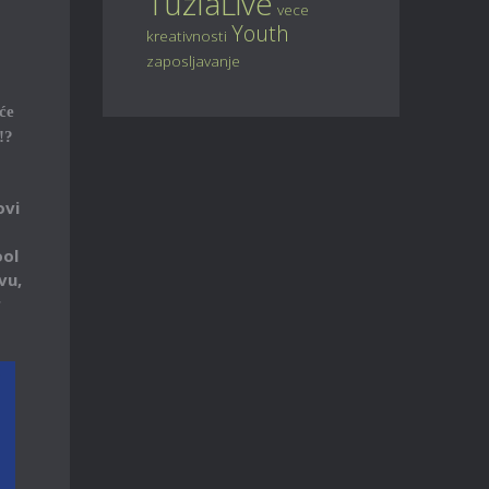
TuzlaLive
vece
Youth
kreativnosti
zaposljavanje
će
!?
ovi
ool
vu,
r