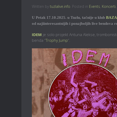
Written by
tuzlalive.info
. Posted in
Events
,
Koncerti
U Petak 17.10.2025. u Tuzlu, tačnije u klub
BAZA
od najiinteresantnijih i ponajboljih live bendova 
IDEM
je solo projekt Antuna Alekse, trombonis
benda “
Trophy Jump
“.