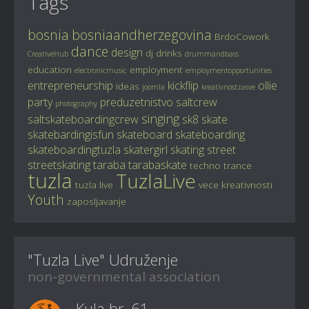
Tags
bosnia
bosniaandherzegovina
BrdoCowork
dance
design
dj
drinks
CreativeHub
drummandbass
education
employment
electronicmusic
employmentopportunities
entrepreneurship
kickflip
ollie
ideas
joomla
kreativnostzasve
party
preduzetnistvo
saltcrew
photography
singing
saltskateboardingcrew
sk8
skate
skatebardingisfun
skateboard
skateboarding
skateboardingtuzla
skatergirl
skating
street
streetskating
taraba
tarabaskate
techno
trance
tuzla
TuzlaLive
tuzla live
vece kreativnosti
Youth
zaposljavanje
"Tuzla Live" Udruženje
non-governmental association
Kula br. 61