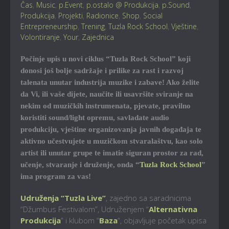
Čas
,
Music
,
p.Event
,
p.ostalo @ Produkcija
,
p.Sound
,
Produkcija
,
Projekti
,
Radionice
,
Shop
,
Social
Entrepreneurship
,
Trening
,
Tuzla Rock School
,
Vještine
,
Volontiranje
,
Your
,
Zajednica
Počinje upis u novi ciklus “Tuzla Rock School” koji
donosi još bolje sadržaje i prilike za rast i razvoj
talenata unutar industrija muzike i zabave! Ako želite
da Vi, ili vaše dijete, naučite ili usavršite sviranje na
nekim od muzičkih instrumenata, pjevate, pravilno
koristiti sound/light opremu, savladate audio
produkciju, vještine organizovanja javnih događaja te
aktivno učestvujete u muzičkom stvaralaštvu, kao solo
artist ili unutar grupe te imatie siguran prostor za rad,
učenje, stvaranje i druženje, onda “
Tuzla Rock School
”
ima program za vas!
Udruženja “Tuzla Live”
, zajedno sa saradnicima
“Džumbus Festivalom”, Udruženjem “
Alternativna
Produkcija
” i klubom “
Baza
“, objavljuje početak upisa