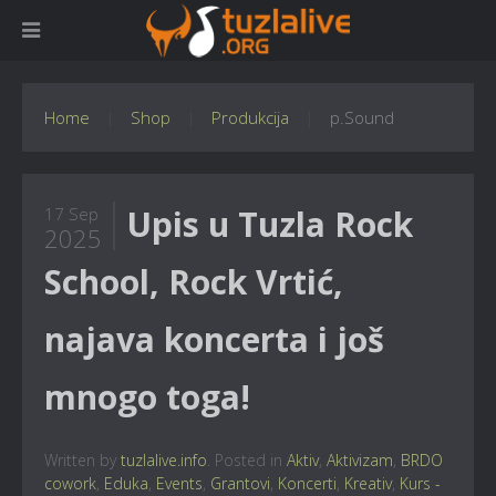
Home
Shop
Produkcija
p.Sound
Upis u Tuzla Rock
17 Sep
2025
School, Rock Vrtić,
najava koncerta i još
mnogo toga!
Written by
tuzlalive.info
. Posted in
Aktiv
,
Aktivizam
,
BRDO
cowork
,
Eduka
,
Events
,
Grantovi
,
Koncerti
,
Kreativ
,
Kurs -