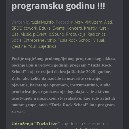
programsku godinu !!!
Written by
tuzlalive.info
. Posted in
Aktiv
,
Aktivizam
,
Alati
,
BRDO cowork
,
Eduka
,
Events
,
Koncerti
,
Kreativ
,
Kurs -
Čas
,
Music
,
p.Event
,
p.Sound
,
Produkcija
,
Radionice
,
Social Entrepreneurship
,
Tuzla Rock School
,
Visual
,
Vještine
,
Your
,
Zajednica
Poslije uspješnog probnog/ljetnog programskog ciklusa,
počinje upis u redovni godišnji program “Tuzla Rock
School” koji će trajati do kraja školske 2025. godine.
Zato, ako želite da naučite ili usavršite sviranje,
pjevanje, baratanje opremom, instrumentima, audio
produciranje, organizovanje događaja … te aktivno
učestvujete u muzičkom stvaralaštvu, kao solo artist ili
unutar grupe, onda “Tuzla Rock School” ima program
za vas!
Udruženja “Tuzla Live”
, zajedno sa saradnicima