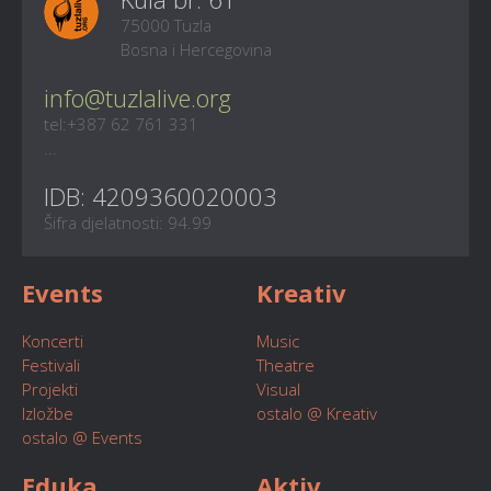
75000 Tuzla
Bosna i Hercegovina
info@tuzlalive.org
tel:+387 62 761 331
...
IDB: 4209360020003
Šifra djelatnosti: 94.99
Events
Kreativ
Koncerti
Music
Festivali
Theatre
Projekti
Visual
Izložbe
ostalo @ Kreativ
ostalo @ Events
Eduka
Aktiv