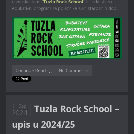
u zimski ciklus “
Tuzla Rock School
” tj. jedinstven
edukativni program za polaznike svih starosnih dobi.
Continue Reading
No Comments
Tuzla Rock School –
11 Sep
2024
upis u 2024/25