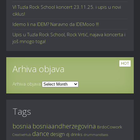
VI Tuzla Rock School koncert 23.11.25. i upis u novi
ciklus!
Idemo li na IDEM? Naravno da IDEMooo !!!
Upis u Tuzla Rock School, Rock Vrtić, najava koncerta i
još mnogo toga!
HOT
Arhiva objava
Arhiva objava
Tags
bosnia
bosniaandherzegovina
BrdoCowork
dance
design
dj
drinks
CreativeHub
drummandbass