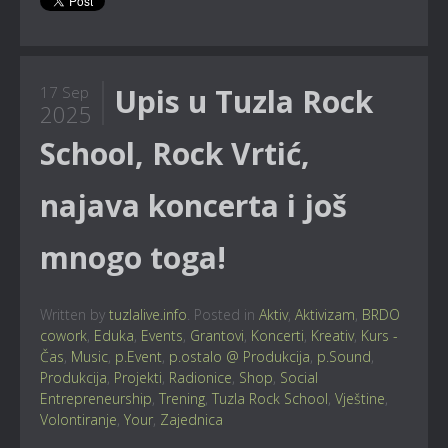
Upis u Tuzla Rock
17 Sep
2025
School, Rock Vrtić,
najava koncerta i još
mnogo toga!
Written by
tuzlalive.info
. Posted in
Aktiv
,
Aktivizam
,
BRDO
cowork
,
Eduka
,
Events
,
Grantovi
,
Koncerti
,
Kreativ
,
Kurs -
Čas
,
Music
,
p.Event
,
p.ostalo @ Produkcija
,
p.Sound
,
Produkcija
,
Projekti
,
Radionice
,
Shop
,
Social
Entrepreneurship
,
Trening
,
Tuzla Rock School
,
Vještine
,
Volontiranje
,
Your
,
Zajednica