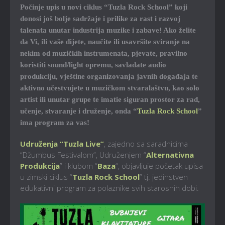
Počinje upis u novi ciklus “Tuzla Rock School” koji
donosi još bolje sadržaje i prilike za rast i razvoj
talenata unutar industrija muzike i zabave! Ako želite
da Vi, ili vaše dijete, naučite ili usavršite sviranje na
nekim od muzičkih instrumenata, pjevate, pravilno
koristiti sound/light opremu, savladate audio
produkciju, vještine organizovanja javnih događaja te
aktivno učestvujete u muzičkom stvaralaštvu, kao solo
artist ili unutar grupe te imatie siguran prostor za rad,
učenje, stvaranje i druženje, onda “
Tuzla Rock School
”
ima program za vas!
Udruženja “Tuzla Live”
, zajedno sa saradnicima
“Džumbus Festivalom”, Udruženjem “
Alternativna
Produkcija
” i klubom “
Baza
“, objavljuje početak upisa
u zimski ciklus “
Tuzla Rock School
” tj. jedinstven
edukativni program za polaznike svih starosnih dobi.