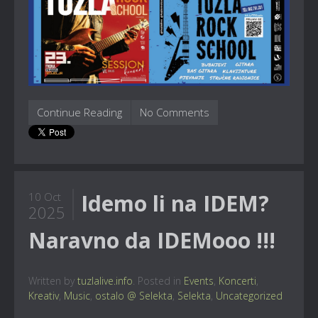
Continue Reading
No Comments
Idemo li na IDEM?
10 Oct
2025
Naravno da IDEMooo !!!
Written by
tuzlalive.info
. Posted in
Events
,
Koncerti
,
Kreativ
,
Music
,
ostalo @ Selekta
,
Selekta
,
Uncategorized