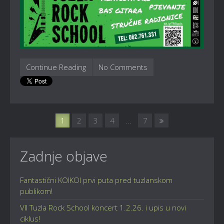
Continue Reading
No Comments
1
2
3
4
...
7
Zadnje objave
Fantastični KOIKOI prvi puta pred tuzlanskom
publikom!
VII Tuzla Rock School koncert 1.2.26. i upis u novi
ciklus!