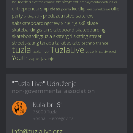
education
employment
electronicmusic
employmentopportunities
entrepreneurship
kickflip
ollie
ideas
joomla
kreativnostzasve
party
preduzetnistvo
saltcrew
photography
singing
saltskateboardingcrew
sk8
skate
skatebardingisfun
skateboard
skateboarding
skateboardingtuzla
skatergirl
skating
street
streetskating
taraba
tarabaskate
techno
trance
tuzla
TuzlaLive
tuzla live
vece kreativnosti
Youth
zaposljavanje
"Tuzla Live" Udruženje
non-governmental association
Kula br. 61
75000 Tuzla
Bosna i Hercegovina
info@tuzlalive.org