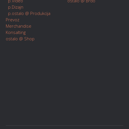
p.Video
ostalo @ Brdo
p.Dizajn
p.ostalo @ Produkcija
Prevoz
Merchandise
Konsalting
ostalo @ Shop