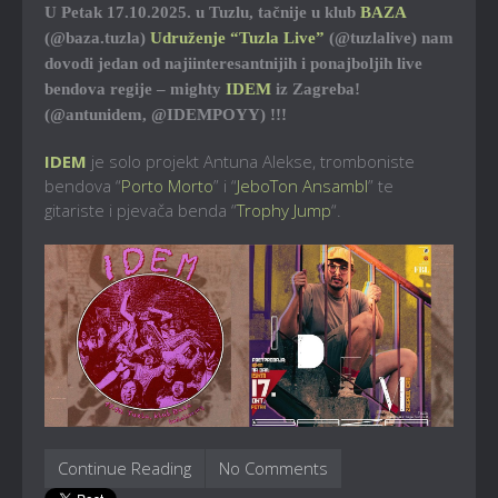
U Petak 17.10.2025. u Tuzlu, tačnije u klub
BAZA
(@baza.tuzla)
Udruženje “Tuzla Live”
(@tuzlalive) nam
dovodi jedan od najiinteresantnijih i ponajboljih live
bendova regije – mighty
IDEM
iz Zagreba!
(@antunidem, @IDEMPOYY) !!!
IDEM
je solo projekt Antuna Alekse, tromboniste
bendova “
Porto Morto
” i “
JeboTon Ansambl
” te
gitariste i pjevača benda “
Trophy Jump
“.
Continue Reading
No Comments