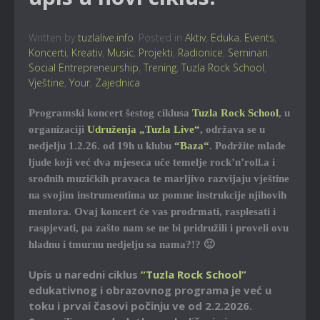
Written by
tuzlalive.info
. Posted in
Aktiv
,
Eduka
,
Events
,
Koncerti
,
Kreativ
,
Music
,
Projekti
,
Radionice
,
Seminari
,
Social Entrepreneurship
,
Trening
,
Tuzla Rock School
,
Vještine
,
Your
,
Zajednica
Programski koncert šestog ciklusa
Tuzla Rock School
, u
organizaciji
Udruženja „Tuzla Live“
, održava se u
nedjelju 1.2.26. od 19h u klubu
“Baza“
. Podržite mlade
ljude koji već dva mjeseca uče temelje rock’n’roll.a i
srodnih muzičkih pravaca te marljivo razvijaju vještine
na svojim instrumentima uz pomne instrukcije njihovih
mentora. Ovaj koncert će vas prodrmati, rasplesati i
raspjevati, pa zašto nam se ne bi pridružili i proveli ovu
hladnu i tmurnu nedjelju sa nama?!? 🙂
Upis u naredni ciklus
“Tuzla Rock School”
edukativnog i obrazovnog programa je već u
toku i prvai časovi počinju ve od 2.2.2026.