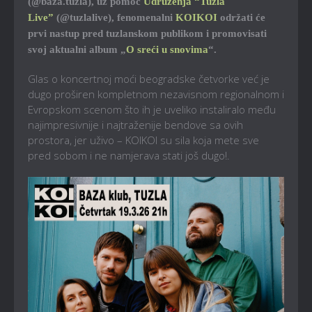
(@baza.tuzla), uz pomoć
Udruženja “Tuzla
Live”
(@tuzlalive), fenomenalni
KOIKOI
održati će
prvi nastup pred tuzlanskom publikom i promovisati
svoj aktualni album „
O sreći u snovima
“.
Glas o koncertnoj moći beogradske četvorke već je
dugo proširen kompletnom nezavisnom regionalnom i
Evropskom scenom što ih je uveliko instaliralo među
najimpresivnije i najtraženije bendove sa ovih
prostora, jer uživo – KOIKOI su sila koja mete sve
pred sobom i ne namjerava stati još dugo!.