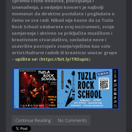
Spremili razne dodatke, poboljšanja i
iznenađenja, a nedjeljni koncert je najbolji
momenat da direktno poslušate i pogledate o
čemu se sve radi. Nikad nije kasno da sa Tuzla
Rock School odaberete svoj instrument, svoje
usmjerenje i aktivno se priključite muzičkom i
kreativnom stvaralaštvu, savladate nove i
usavršite postojeće znanje/vještine kao solo
artist/kulturni radnik ili kreativac unutar grupe
–
upišite se
! (
https://bit.ly/TRSupis
)
Continue Reading
No Comments