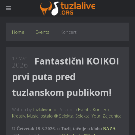
Home
Events
Koncerti
Fantastični KOIKOI
17 Mar
2026
prvi puta pred
tuzlanskom publikom!
Written by
tuzlalive.info
. Posted in
Events
,
Koncerti
,
Kreativ
,
Music
,
ostalo @ Selekta
,
Selekta
,
Your
,
Zajednica
U Četvrtak 19.3.2026. u Tuzli, tačnije u klubu
BAZA