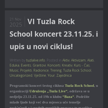
VI Tuzla Rock
21 Nov
2025
School koncert 23.11.25. i
upis u novi ciklus!
Written by
tuzlalive.info
. Posted in
Aktiv
,
Aktivizam
,
Alati
,
Eduka
,
Events
,
Grantovi
,
Koncerti
,
Kreativ
,
Kurs - Čas
,
Music
,
Projekti
,
Radionice
,
Trening
,
Tuzla Rock School
,
Uncategorized
,
Vještine
,
Your
,
Zajednica
Programski koncert šestog ciklusa
Tuzla Rock School
, u
organizaciji
Udruženja „Tuzla Live“
, održava se u
nedjelju 23.11.25. od 19h u klubu
“Baza“
. Podržite
mlade ljude koji već dva mjeseca uče temelje
rock’n’roll.a i srodnih muzičkih pravaca te marljivo