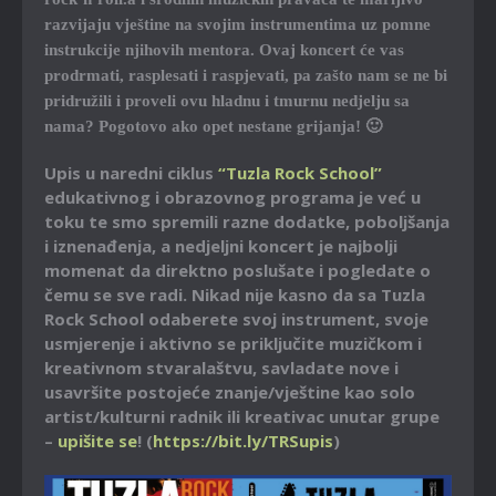
razvijaju vještine na svojim instrumentima uz pomne
instrukcije njihovih mentora. Ovaj koncert će vas
prodrmati, rasplesati i raspjevati, pa zašto nam se ne bi
pridružili i proveli ovu hladnu i tmurnu nedjelju sa
nama? Pogotovo ako opet nestane grijanja! 🙂
Upis u naredni ciklus
“Tuzla Rock School”
edukativnog i obrazovnog programa je već u
toku te smo spremili razne dodatke, poboljšanja
i iznenađenja, a nedjeljni koncert je najbolji
momenat da direktno poslušate i pogledate o
čemu se sve radi. Nikad nije kasno da sa Tuzla
Rock School odaberete svoj instrument, svoje
usmjerenje i aktivno se priključite muzičkom i
kreativnom stvaralaštvu, savladate nove i
usavršite postojeće znanje/vještine kao solo
artist/kulturni radnik ili kreativac unutar grupe
–
upišite se
! (
https://bit.ly/TRSupis
)