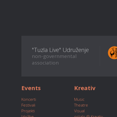
"Tuzla Live" Udruženje
non-governmental
association
Events
Kreativ
Koncerti
Music
Festivali
Theatre
Projekti
Visual
Izložbe
ostalo @ Kreativ