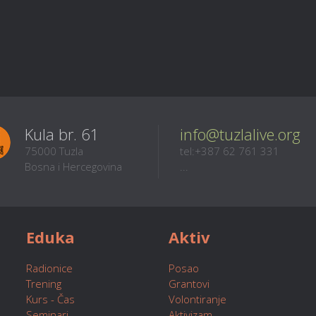
Kula br. 61
info@tuzlalive.org
75000 Tuzla
tel:+387 62 761 331
Bosna i Hercegovina
...
Eduka
Aktiv
Radionice
Posao
Trening
Grantovi
Kurs - Čas
Volontiranje
Seminari
Aktivizam