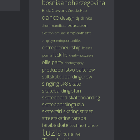
bosniaandherzegovina
BrdoCowork
CreativeHub
dance
design
dj
drinks
education
drummandbass
employment
electronicmusic
employmentopportunities
entrepreneurship
ideas
kickflip
joomla
kreativnostzasve
ollie
party
photography
preduzetnistvo
saltcrew
saltskateboardingcrew
singing
sk8
skate
skatebardingisfun
skateboard
skateboarding
skateboardingtuzla
skatergirl
skating
street
streetskating
taraba
tarabaskate
techno
trance
tuzla
tuzla live