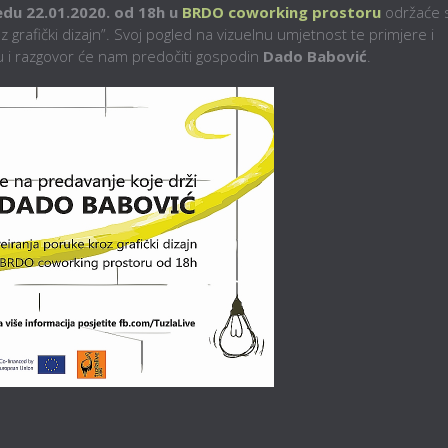
edu 22.01.2020. od 18h u
BRDO coworking prostoru
održaće 
grafički dizajn”. Svoj pogled na vizuelnu umjetnost te primjere i
ju i razgovor će nam predočiti gospodin
Dado Babović
.