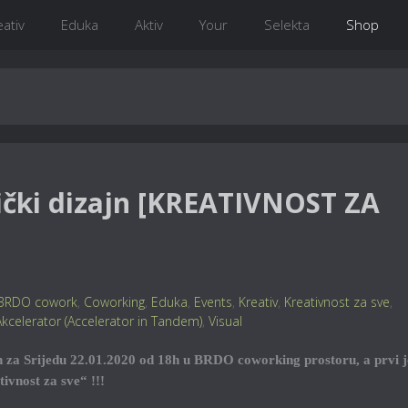
eativ
Eduka
Aktiv
Your
Selekta
Shop
ički dizajn [KREATIVNOST ZA
BRDO cowork
,
Coworking
,
Eduka
,
Events
,
Kreativ
,
Kreativnost za sve
,
kcelerator (Accelerator in Tandem)
,
Visual
n za Srijedu 22.01.2020 od 18h u BRDO coworking prostoru, a prvi j
ivnost za sve“ !!!