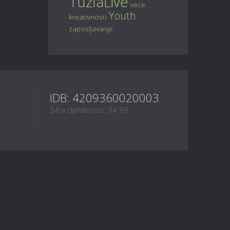
TuzlaLive
vece
Youth
kreativnosti
zaposljavanje
IDB: 4209360020003
Šifra djelatnosti: 94.99