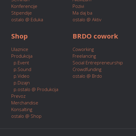
Konferencije
Pozivi
Stipendije
Ma daj ba
ostalo @ Eduka
ostalo @ Aktiv
Shop
BRDO cowork
Ulaznice
Coworking
Produkcija
Freelancing
p.Event
Social Entrepreneurship
p.Sound
Crowdfunding
p.Video
ostalo @ Brdo
p.Dizajn
p.ostalo @ Produkcija
Prevoz
Merchandise
Konsalting
ostalo @ Shop