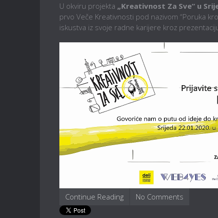
U okviru projekta
„Kreativnost Za Sve“ u Srij
prvo Veče Kreativnosti pod nazivom “Poruka kroz 
iskustva iz svoje radne karijere kroz prezentaci
Continue Reading
No Comments