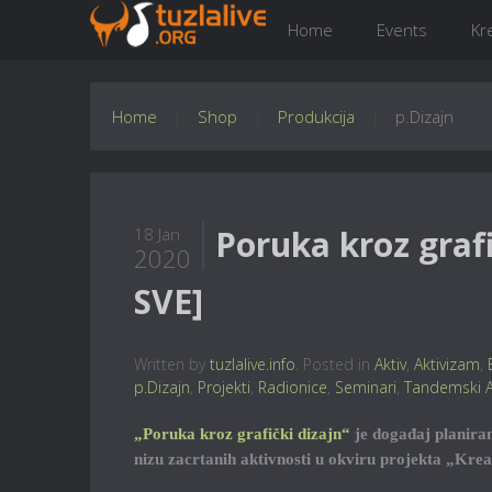
Home
Events
Kr
Home
Shop
Produkcija
p.Dizajn
Poruka kroz graf
18 Jan
2020
SVE]
Written by
tuzlalive.info
. Posted in
Aktiv
,
Aktivizam
,
p.Dizajn
,
Projekti
,
Radionice
,
Seminari
,
Tandemski A
„Poruka kroz grafički dizajn“
je događaj planira
nizu zacrtanih aktivnosti u okviru projekta „Kreat