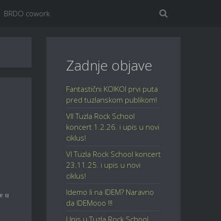
BRDO cowork
Zadnje objave
Fantastični KOIKOI prvi puta
pred tuzlanskom publikom!
VII Tuzla Rock School
koncert 1.2.26. i upis u novi
ciklus!
VI Tuzla Rock School koncert
23.11.25. i upis u novi
ciklus!
Idemo li na IDEM? Naravno
e u
da IDEMooo !!!
Upis u Tuzla Rock School,