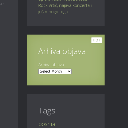
se
Rock Vrtić, najava koncerta i
još mnogo toga!
HOT
Arhiva objava
Arhiva objava
Tags
bosnia