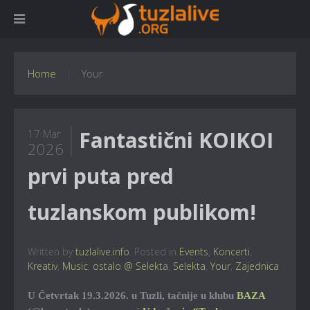
Home
Your
Fantastični KOIKOI
17 Mar
2026
prvi puta pred
tuzlanskom publikom!
Written by
tuzlalive.info
. Posted in
Events
,
Koncerti
,
Kreativ
,
Music
,
ostalo @ Selekta
,
Selekta
,
Your
,
Zajednica
U Četvrtak 19.3.2026. u Tuzli, tačnije u klubu
BAZA