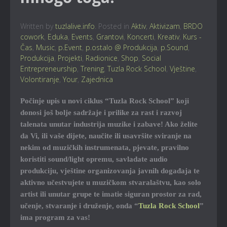
Written by
tuzlalive.info
. Posted in
Aktiv
,
Aktivizam
,
BRDO
cowork
,
Eduka
,
Events
,
Grantovi
,
Koncerti
,
Kreativ
,
Kurs -
Čas
,
Music
,
p.Event
,
p.ostalo @ Produkcija
,
p.Sound
,
Produkcija
,
Projekti
,
Radionice
,
Shop
,
Social
Entrepreneurship
,
Trening
,
Tuzla Rock School
,
Vještine
,
Volontiranje
,
Your
,
Zajednica
Počinje upis u novi ciklus “Tuzla Rock School” koji
donosi još bolje sadržaje i prilike za rast i razvoj
talenata unutar industrija muzike i zabave! Ako želite
da Vi, ili vaše dijete, naučite ili usavršite sviranje na
nekim od muzičkih instrumenata, pjevate, pravilno
koristiti sound/light opremu, savladate audio
produkciju, vještine organizovanja javnih događaja te
aktivno učestvujete u muzičkom stvaralaštvu, kao solo
artist ili unutar grupe te imatie siguran prostor za rad,
učenje, stvaranje i druženje, onda “
Tuzla Rock School
”
ima program za vas!