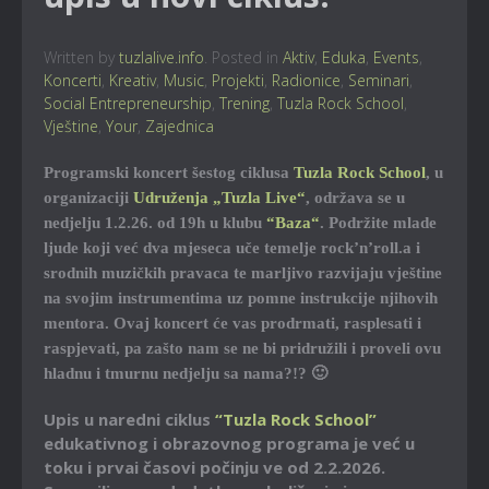
Written by
tuzlalive.info
. Posted in
Aktiv
,
Eduka
,
Events
,
Koncerti
,
Kreativ
,
Music
,
Projekti
,
Radionice
,
Seminari
,
Social Entrepreneurship
,
Trening
,
Tuzla Rock School
,
Vještine
,
Your
,
Zajednica
Programski koncert šestog ciklusa
Tuzla Rock School
, u
organizaciji
Udruženja „Tuzla Live“
, održava se u
nedjelju 1.2.26. od 19h u klubu
“Baza“
. Podržite mlade
ljude koji već dva mjeseca uče temelje rock’n’roll.a i
srodnih muzičkih pravaca te marljivo razvijaju vještine
na svojim instrumentima uz pomne instrukcije njihovih
mentora. Ovaj koncert će vas prodrmati, rasplesati i
raspjevati, pa zašto nam se ne bi pridružili i proveli ovu
hladnu i tmurnu nedjelju sa nama?!? 🙂
Upis u naredni ciklus
“Tuzla Rock School”
edukativnog i obrazovnog programa je već u
toku i prvai časovi počinju ve od 2.2.2026.