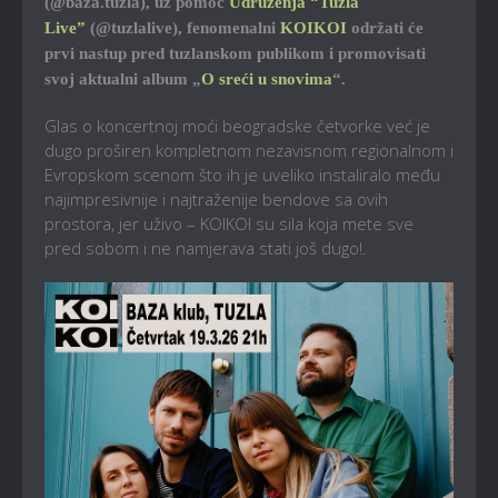
(@baza.tuzla), uz pomoć
Udruženja “Tuzla
Live”
(@tuzlalive), fenomenalni
KOIKOI
održati će
prvi nastup pred tuzlanskom publikom i promovisati
svoj aktualni album „
O sreći u snovima
“.
Glas o koncertnoj moći beogradske četvorke već je
dugo proširen kompletnom nezavisnom regionalnom i
Evropskom scenom što ih je uveliko instaliralo među
najimpresivnije i najtraženije bendove sa ovih
prostora, jer uživo – KOIKOI su sila koja mete sve
pred sobom i ne namjerava stati još dugo!.