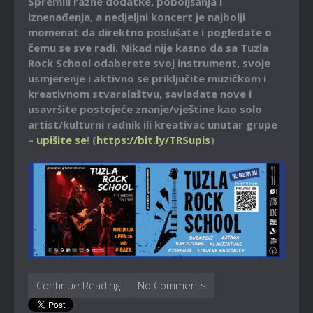
Spremili razne dodatke, poboljšanja i
iznenađenja, a nedjeljni koncert je najbolji
momenat da direktno poslušate i pogledate o
čemu se sve radi. Nikad nije kasno da sa Tuzla
Rock School odaberete svoj instrument, svoje
usmjerenje i aktivno se priključite muzičkom i
kreativnom stvaralaštvu, savladate nove i
usavršite postojeće znanje/vještine kao solo
artist/kulturni radnik ili kreativac unutar grupe
–
upišite se
! (
https://bit.ly/TRSupis
)
Continue Reading
No Comments