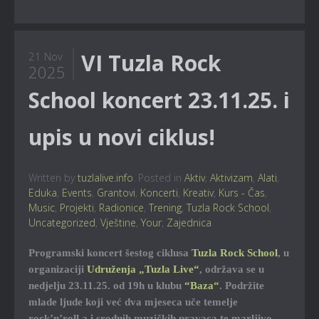
VI Tuzla Rock
21 Nov
2025
School koncert 23.11.25. i
upis u novi ciklus!
Written by
tuzlalive.info
. Posted in
Aktiv
,
Aktivizam
,
Alati
,
Eduka
,
Events
,
Grantovi
,
Koncerti
,
Kreativ
,
Kurs - Čas
,
Music
,
Projekti
,
Radionice
,
Trening
,
Tuzla Rock School
,
Uncategorized
,
Vještine
,
Your
,
Zajednica
Programski koncert šestog ciklusa
Tuzla Rock School
, u
organizaciji
Udruženja „Tuzla Live“
, održava se u
nedjelju 23.11.25. od 19h u klubu
“Baza“
. Podržite
mlade ljude koji već dva mjeseca uče temelje
rock’n’roll.a i srodnih muzičkih pravaca te marljivo