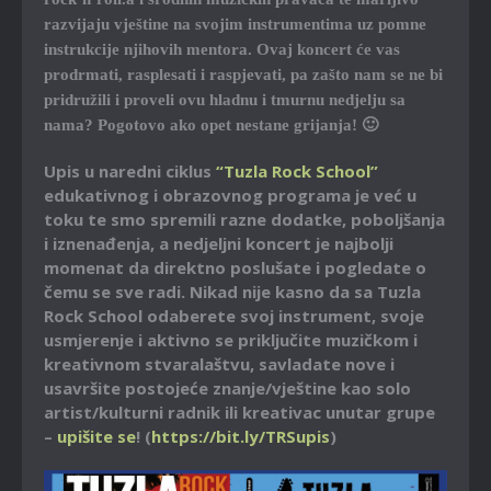
razvijaju vještine na svojim instrumentima uz pomne
instrukcije njihovih mentora. Ovaj koncert će vas
prodrmati, rasplesati i raspjevati, pa zašto nam se ne bi
pridružili i proveli ovu hladnu i tmurnu nedjelju sa
nama? Pogotovo ako opet nestane grijanja! 🙂
Upis u naredni ciklus
“Tuzla Rock School”
edukativnog i obrazovnog programa je već u
toku te smo spremili razne dodatke, poboljšanja
i iznenađenja, a nedjeljni koncert je najbolji
momenat da direktno poslušate i pogledate o
čemu se sve radi. Nikad nije kasno da sa Tuzla
Rock School odaberete svoj instrument, svoje
usmjerenje i aktivno se priključite muzičkom i
kreativnom stvaralaštvu, savladate nove i
usavršite postojeće znanje/vještine kao solo
artist/kulturni radnik ili kreativac unutar grupe
–
upišite se
! (
https://bit.ly/TRSupis
)