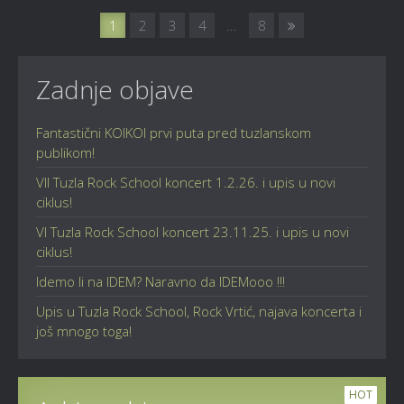
1
2
3
4
...
8
Zadnje objave
Fantastični KOIKOI prvi puta pred tuzlanskom
publikom!
VII Tuzla Rock School koncert 1.2.26. i upis u novi
ciklus!
VI Tuzla Rock School koncert 23.11.25. i upis u novi
ciklus!
Idemo li na IDEM? Naravno da IDEMooo !!!
Upis u Tuzla Rock School, Rock Vrtić, najava koncerta i
još mnogo toga!
HOT