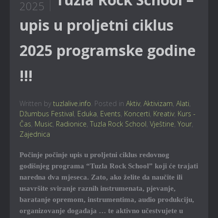
2025
upis u proljetni ciklus
2025 programske godine
!!!
Written by
tuzlalive.info
. Posted in
Aktiv
,
Aktivizam
,
Alati
,
Džumbus Festival
,
Eduka
,
Events
,
Koncerti
,
Kreativ
,
Kurs -
Čas
,
Music
,
Radionice
,
Tuzla Rock School
,
Vještine
,
Your
,
Zajednica
Počinje počinje upis u proljetni ciklus redovnog
godišnjeg programa “Tuzla Rock School” koji će trajati
naredna dva mjeseca. Zato, ako želite da naučite ili
usavršite sviranje raznih instrumenata, pjevanje,
baratanje opremom, instrumentima, audio produkciju,
organizovanje događaja … te aktivno učestvujete u