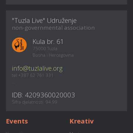
"Tuzla Live" Udruženje
non-governmental association
Kula br. 61
75000 Tuzla
Bosna i Hercegovina
info@tuzlalive.org
tel:+387 62 761 331
...
IDB: 4209360020003
Šifra djelatnosti: 94.99
Events
Kreativ