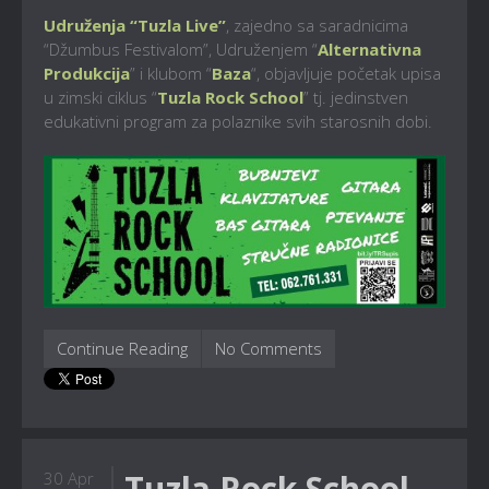
Udruženja “Tuzla Live”
, zajedno sa saradnicima
“Džumbus Festivalom”, Udruženjem “
Alternativna
Produkcija
” i klubom “
Baza
“, objavljuje početak upisa
u zimski ciklus “
Tuzla Rock School
” tj. jedinstven
edukativni program za polaznike svih starosnih dobi.
Continue Reading
No Comments
Tuzla Rock School –
30 Apr