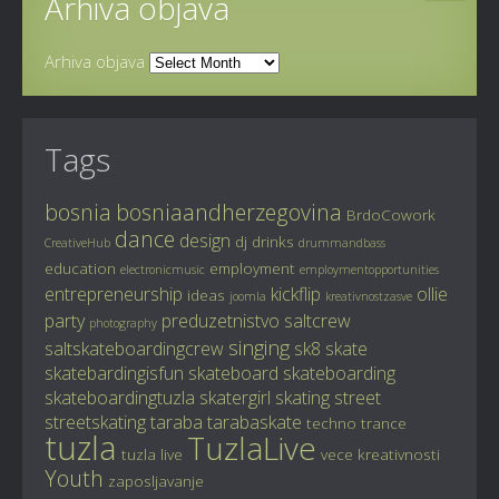
Arhiva objava
Arhiva objava
Tags
bosnia
bosniaandherzegovina
BrdoCowork
dance
design
dj
drinks
CreativeHub
drummandbass
education
employment
electronicmusic
employmentopportunities
entrepreneurship
kickflip
ollie
ideas
joomla
kreativnostzasve
party
preduzetnistvo
saltcrew
photography
singing
saltskateboardingcrew
sk8
skate
skatebardingisfun
skateboard
skateboarding
skateboardingtuzla
skatergirl
skating
street
streetskating
taraba
tarabaskate
techno
trance
tuzla
TuzlaLive
tuzla live
vece kreativnosti
Youth
zaposljavanje