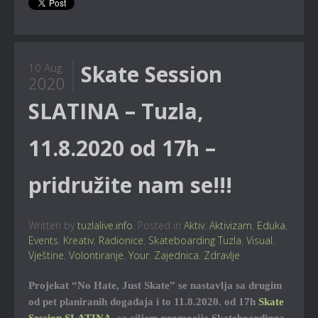
Skate Session
10 Aug
2020
SLATINA – Tuzla,
11.8.2020 od 17h –
pridružite nam se!!!
Written by
tuzlalive.info
. Posted in
Aktiv
,
Aktivizam
,
Eduka
,
Events
,
Kreativ
,
Radionice
,
Skateboarding Tuzla
,
Visual
,
Vještine
,
Volontiranje
,
Your
,
Zajednica
,
Zdravlje
Projekat “No Hate, Just Skate” se nastavlja sa drugim
od pet planiranih događaja i to 11.8.2020. od 17h
Skate
Session SLATINA
, sa ciljem promocije Skateboardinga