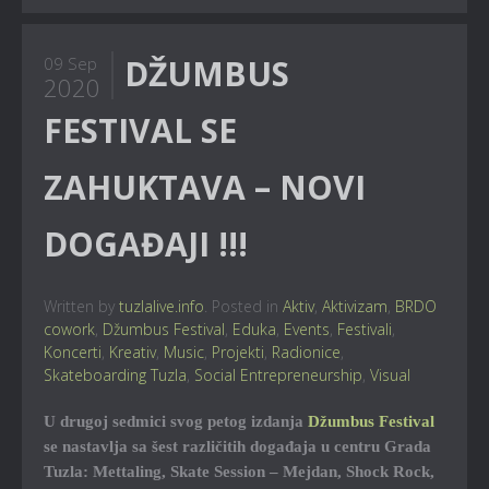
DŽUMBUS
09 Sep
2020
FESTIVAL SE
ZAHUKTAVA – NOVI
DOGAĐAJI !!!
Written by
tuzlalive.info
. Posted in
Aktiv
,
Aktivizam
,
BRDO
cowork
,
Džumbus Festival
,
Eduka
,
Events
,
Festivali
,
Koncerti
,
Kreativ
,
Music
,
Projekti
,
Radionice
,
Skateboarding Tuzla
,
Social Entrepreneurship
,
Visual
U drugoj sedmici svog petog izdanja
Džumbus Festival
se nastavlja sa šest različitih događaja u centru Grada
Tuzla: Mettaling, Skate Session – Mejdan, Shock Rock,