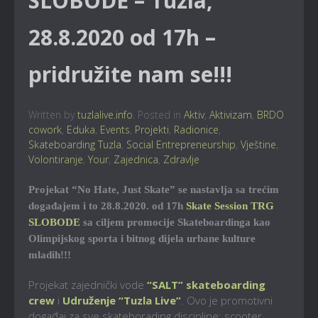
SLOBODE – Tuzla,
28.8.2020 od 17h –
pridružite nam se!!!
Written by
tuzlalive.info
. Posted in
Aktiv
,
Aktivizam
,
BRDO
cowork
,
Eduka
,
Events
,
Projekti
,
Radionice
,
Skateboarding Tuzla
,
Social Entrepreneurship
,
Vještine
,
Volontiranje
,
Your
,
Zajednica
,
Zdravlje
Projekat “No Hate, Just Skate” se nastavlja sa trećim
događajem i to 28.8.2020. od 17h
Skate Session TRG
SLOBODE
sa ciljem promocije Skateboardinga kao
Olimpijskog sporta i bitnog dijela urbane kulture
mladih!!!
Projekat zajednički vode
“SALT” skateboarding
crew
i
Udruženje “Tuzla Live”
. Ovo je promotivni
događaj za sve skateborading discipline: scooter,