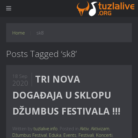
Home
sk8
Posts Tagged ‘sk8’
TRI NOVA
18 Sep
2020
DOGAĐAJA U SKLOPU
DŽUMBUS FESTIVALA !!!
Written by
tuzlalive.info
. Posted in
Aktiv
,
Aktivizam
,
Džumbus Festival
,
Eduka
,
Events
,
Festivali
,
Koncerti
,