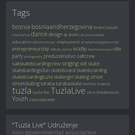
Tags
bosnia
bosniaandherzegovina
BrdoCowork
dance
design
dj
drinks
CreativeHub
drummandbass
education
employment
electronicmusic
employmentopportunities
entrepreneurship
kickflip
ollie
ideas
joomla
kreativnostzasve
party
preduzetnistvo
saltcrew
photography
singing
saltskateboardingcrew
sk8
skate
skatebardingisfun
skateboard
skateboarding
skateboardingtuzla
skatergirl
skating
street
streetskating
taraba
tarabaskate
techno
trance
tuzla
TuzlaLive
tuzla live
vece kreativnosti
Youth
zaposljavanje
"Tuzla Live" Udruženje
non-governmental association