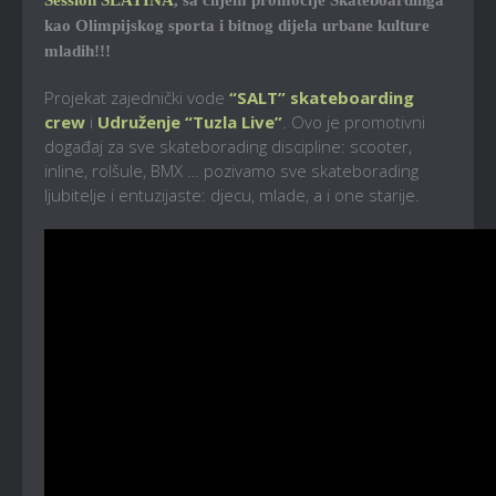
kao Olimpijskog sporta i bitnog dijela urbane kulture
mladih!!!
Projekat zajednički vode
“SALT” skateboarding
crew
i
Udruženje “Tuzla Live”
. Ovo je promotivni
događaj za sve skateborading discipline: scooter,
inline, rolšule, BMX … pozivamo sve skateborading
ljubitelje i entuzijaste: djecu, mlade, a i one starije.