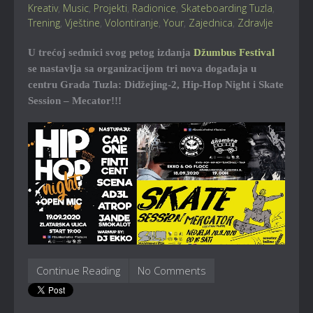
Kreativ
,
Music
,
Projekti
,
Radionice
,
Skateboarding Tuzla
,
Trening
,
Vještine
,
Volontiranje
,
Your
,
Zajednica
,
Zdravlje
U trećoj sedmici svog petog izdanja
Džumbus Festival
se nastavlja sa organizacijom tri nova događaja u
centru Grada Tuzla: Didžejing-2, Hip-Hop Night i Skate
Session – Mecator!!!
Continue Reading
No Comments