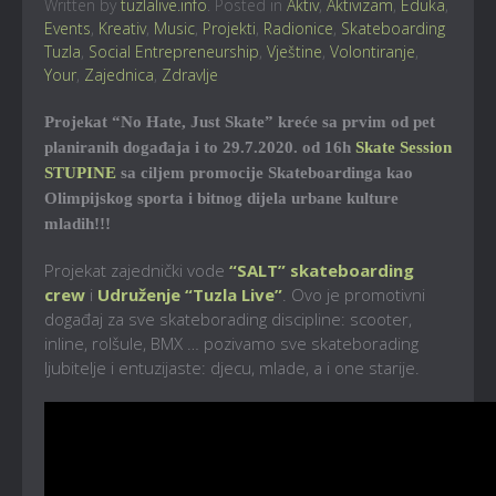
Written by
tuzlalive.info
. Posted in
Aktiv
,
Aktivizam
,
Eduka
,
Events
,
Kreativ
,
Music
,
Projekti
,
Radionice
,
Skateboarding
Tuzla
,
Social Entrepreneurship
,
Vještine
,
Volontiranje
,
Your
,
Zajednica
,
Zdravlje
Projekat “No Hate, Just Skate” kreće sa prvim od pet
planiranih događaja i to 29.7.2020. od 16h
Skate Session
STUPINE
sa ciljem promocije Skateboardinga kao
Olimpijskog sporta i bitnog dijela urbane kulture
mladih!!!
Projekat zajednički vode
“SALT” skateboarding
crew
i
Udruženje “Tuzla Live”
. Ovo je promotivni
događaj za sve skateborading discipline: scooter,
inline, rolšule, BMX … pozivamo sve skateborading
ljubitelje i entuzijaste: djecu, mlade, a i one starije.