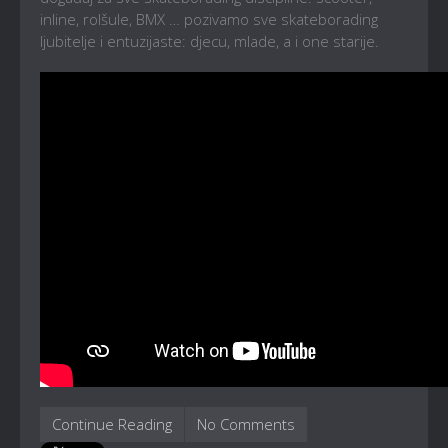
inline, rolšule, BMX … pozivamo sve skateborading
ljubitelje i entuzijaste: djecu, mlade, a i one starije.
Continue Reading
No Comments