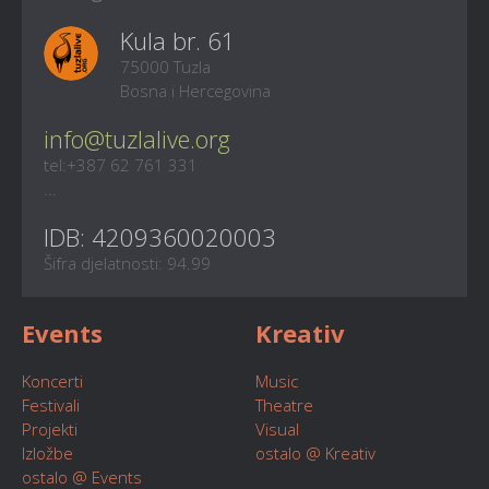
Kula br. 61
75000 Tuzla
Bosna i Hercegovina
info@tuzlalive.org
tel:+387 62 761 331
...
IDB: 4209360020003
Šifra djelatnosti: 94.99
Events
Kreativ
Koncerti
Music
Festivali
Theatre
Projekti
Visual
Izložbe
ostalo @ Kreativ
ostalo @ Events