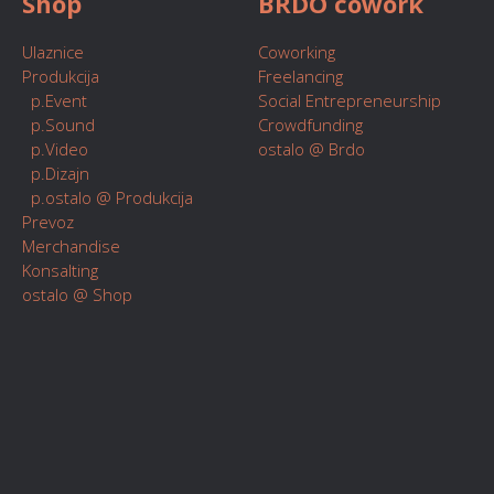
Shop
BRDO cowork
Ulaznice
Coworking
Produkcija
Freelancing
p.Event
Social Entrepreneurship
p.Sound
Crowdfunding
p.Video
ostalo @ Brdo
p.Dizajn
p.ostalo @ Produkcija
Prevoz
Merchandise
Konsalting
ostalo @ Shop