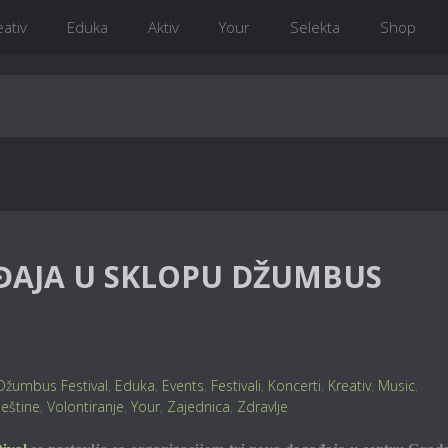
eativ
Eduka
Aktiv
Your
Selekta
Shop
ĐAJA U SKLOPU DŽUMBUS
Džumbus Festival
,
Eduka
,
Events
,
Festivali
,
Koncerti
,
Kreativ
,
Music
,
ještine
,
Volontiranje
,
Your
,
Zajednica
,
Zdravlje