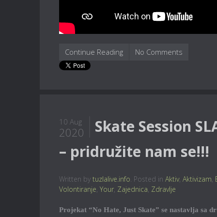
Continue Reading
No Comments
Skate Session SL
10 Aug
2020
– pridružite nam se!!!
Written by
tuzlalive.info
. Posted in
Aktiv
,
Aktivizam
,
Volontiranje
,
Your
,
Zajednica
,
Zdravlje
Projekat “No Hate, Just Skate” se nastavlja sa d