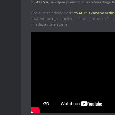
SLATINA
, sa ciljem promocije Skateboardinga ka
Projekat zajednički vode
“SALT” skateboardin
skateborading discipline: scooter, inline, rolšul
mlade, a i one starije.