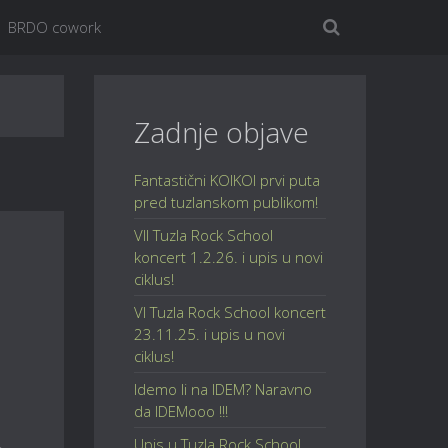
BRDO cowork
Zadnje objave
Fantastični KOIKOI prvi puta
pred tuzlanskom publikom!
VII Tuzla Rock School
koncert 1.2.26. i upis u novi
ciklus!
VI Tuzla Rock School koncert
23.11.25. i upis u novi
ciklus!
Idemo li na IDEM? Naravno
da IDEMooo !!!
Upis u Tuzla Rock School,