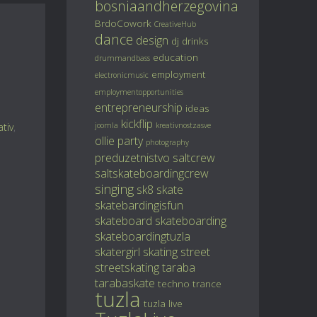
bosniaandherzegovina
BrdoCowork
CreativeHub
dance
design
dj
drinks
education
drummandbass
employment
electronicmusic
employmentopportunities
entrepreneurship
ideas
kickflip
ativ
,
joomla
kreativnostzasve
ollie
party
photography
preduzetnistvo
saltcrew
saltskateboardingcrew
singing
sk8
skate
skatebardingisfun
skateboard
skateboarding
skateboardingtuzla
skatergirl
skating
street
streetskating
taraba
tarabaskate
techno
trance
tuzla
tuzla live