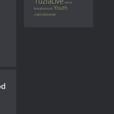
TuzlaLive
vece
Youth
kreativnosti
zaposljavanje
od