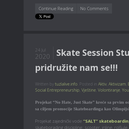
Continue Reading
No Comments
Skate Session Stu
24 Jul
2020
pridružite nam se!!!
Written by
tuzlalive.info
. Posted in
Aktiv
,
Aktivizam
,
Social Entrepreneurship
,
Vještine
,
Volontiranje
,
You
Projekat “No Hate, Just Skate” kreće sa prvim od
sa ciljem promocije Skateboardinga kao Olimpijsko
Projekat zajednički vode
“SALT” skateboardin
skateborading discipline: scooter, inline, rolšul