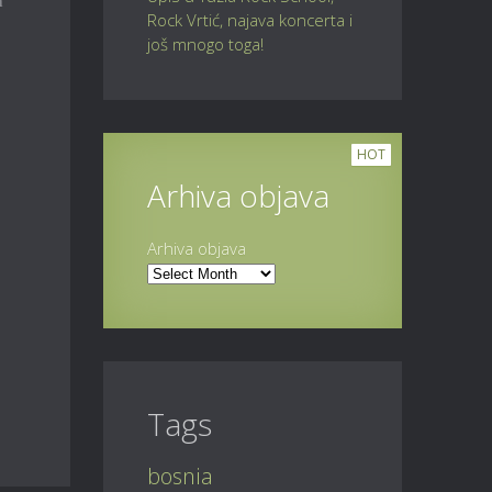
a
Rock Vrtić, najava koncerta i
još mnogo toga!
HOT
Arhiva objava
Arhiva objava
Tags
bosnia