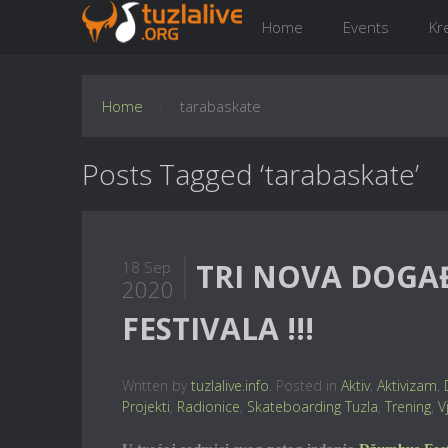
Home
Events
Kr
Home
tarabaskate
Posts Tagged ‘tarabaskate’
TRI NOVA DOGA
18 Sep
2020
FESTIVALA !!!
Written by
tuzlalive.info
. Posted in
Aktiv
,
Aktivizam
,
Projekti
,
Radionice
,
Skateboarding Tuzla
,
Trening
,
V