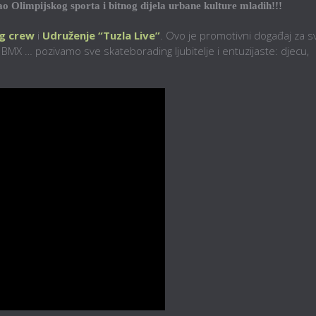
o Olimpijskog sporta i bitnog dijela urbane kulture mladih!!!
g crew
i
Udruženje “Tuzla Live”
. Ovo je promotivni događaj za s
e, BMX … pozivamo sve skateborading ljubitelje i entuzijaste: djecu,