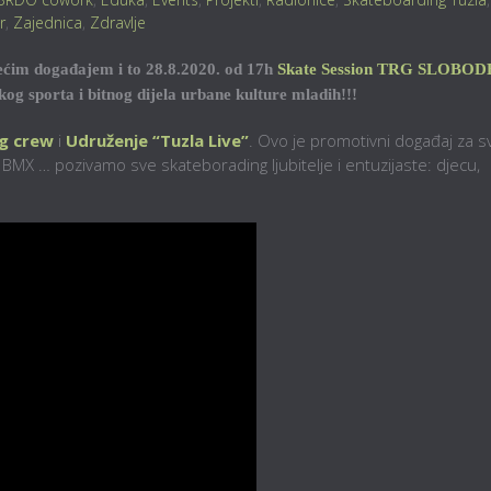
r
,
Zajednica
,
Zdravlje
rećim događajem i to 28.8.2020. od 17h
Skate Session TRG SLOBOD
g sporta i bitnog dijela urbane kulture mladih!!!
g crew
i
Udruženje “Tuzla Live”
. Ovo je promotivni događaj za s
e, BMX … pozivamo sve skateborading ljubitelje i entuzijaste: djecu,