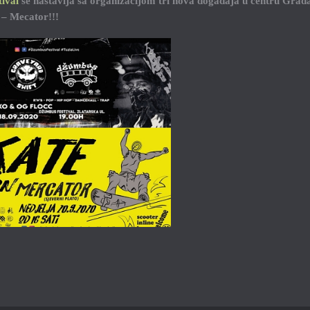
ival
se nastavlja sa organizacijom tri nova događaja u centru Grad
 – Mecator!!!