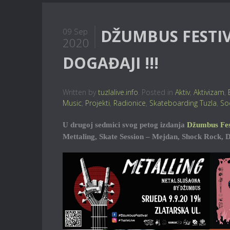
DŽUMBUS FESTIV
09 Sep
2020
DOGAĐAJI !!!
Written by
tuzlalive.info
. Posted in
Aktiv
,
Aktivizam
,
Music
,
Projekti
,
Radionice
,
Skateboarding Tuzla
,
So
U drugoj sedmici svog petog izdanja
Džumbus Fes
Mettaling, Skate Session – Mejdan, Shock Rock,