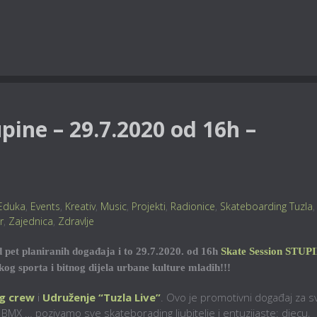
pine – 29.7.2020 od 16h –
Eduka
,
Events
,
Kreativ
,
Music
,
Projekti
,
Radionice
,
Skateboarding Tuzla
,
r
,
Zajednica
,
Zdravlje
 pet planiranih događaja i to 29.7.2020. od 16h
Skate Session STUP
g sporta i bitnog dijela urbane kulture mladih!!!
g crew
i
Udruženje “Tuzla Live”
. Ovo je promotivni događaj za s
e, BMX … pozivamo sve skateborading ljubitelje i entuzijaste: djecu,