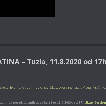
ATINA – Tuzla, 11.8.2020 od 17
Eduka
,
Events
,
Kreativ
,
Radionice
,
Skateboarding Tuzla
,
Visual
,
Vještine
,
rugim od pet planiranih događaja i to 11.8.2020. od 17h
Skate Session