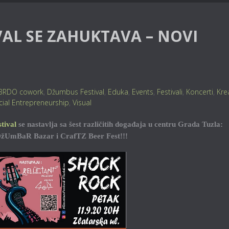
AL SE ZAHUKTAVA – NOVI
BRDO cowork
,
Džumbus Festival
,
Eduka
,
Events
,
Festivali
,
Koncerti
,
Kre
cial Entrepreneurship
,
Visual
tival
se nastavlja sa šest različitih događaja u centru Grada Tuzla:
 DžUmBaR Bazar i CrafTZ Beer Fest!!!