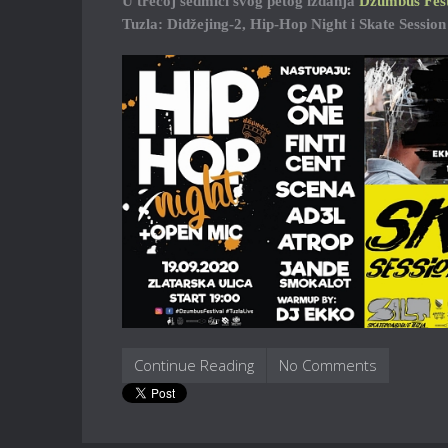
U trećoj sedmici svog petog izdanja
Džumbus Fest
Tuzla: Didžejing-2, Hip-Hop Night i Skate Session
Continue Reading
No Comments