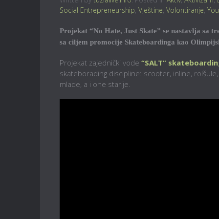
Social Entrepreneurship
,
Vještine
,
Volontiranje
,
You
Projekat “No Hate, Just Skate” se nastavlja sa t
sa ciljem promocije Skateboardinga kao Olimpijsko
Projekat zajednički vode
“SALT” skateboardin
skateborading discipline: scooter, inline, rolšul
mlade, a i one starije.