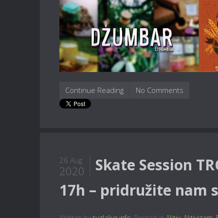
Continue Reading
No Comments
Skate Session TR
26 Aug
2020
17h – pridružite nam s
Written by
tuzlalive.info
. Posted in
Aktiv
,
Aktivizam
,