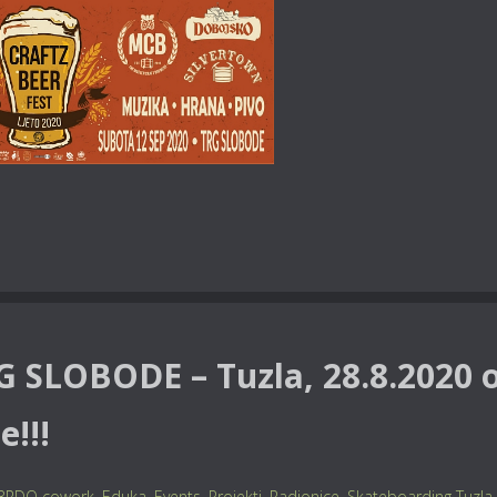
G SLOBODE – Tuzla, 28.8.2020 
e!!!
BRDO cowork
,
Eduka
,
Events
,
Projekti
,
Radionice
,
Skateboarding Tuzla
,