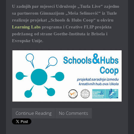
U zadnjih par mjeseci Udruženje „Tuzla Live“ zajedno
sa partnerom Gimnazijom „Meša Selimović“ iz Tuzle
realizuje projekat „Schools & Hubs Coop“ u okviru
Learning Labs
programa i Creative FLIP projekta
podržanog od strane Goethe-Instituta iz Brisela i
Evropske Unije.
Continue Reading
No Comments