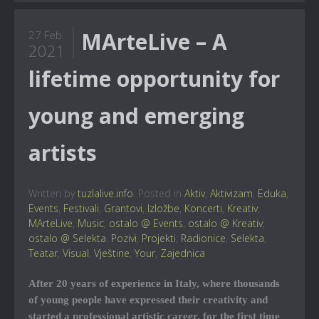
MArteLive – A
27 Feb
2021
lifetime opportunity for
young and emerging
artists
Written by
tuzlalive.info
. Posted in
Aktiv
,
Aktivizam
,
Eduka
,
Events
,
Festivali
,
Grantovi
,
Izložbe
,
Koncerti
,
Kreativ
,
MArteLive
,
Music
,
ostalo @ Events
,
ostalo @ Kreativ
,
ostalo @ Selekta
,
Pozivi
,
Projekti
,
Radionice
,
Selekta
,
Teatar
,
Visual
,
Vještine
,
Your
,
Zajednica
After 20 years of experience in Italy, where thousands
of young people have expressed their creativity and
started a professional artistic career, for the first time