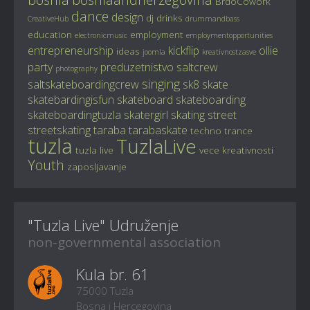
BrdoCowork
dance
design
dj
drinks
CreativeHub
drummandbass
education
employment
electronicmusic
employmentopportunities
entrepreneurship
kickflip
ollie
ideas
joomla
kreativnostzasve
party
preduzetnistvo
saltcrew
photography
singing
saltskateboardingcrew
sk8
skate
skatebardingisfun
skateboard
skateboarding
skateboardingtuzla
skatergirl
skating
street
streetskating
taraba
tarabaskate
techno
trance
tuzla
TuzlaLive
tuzla live
vece kreativnosti
Youth
zaposljavanje
"Tuzla Live" Udruženje
non-governmental association
Kula br. 61
75000 Tuzla
Bosna i Hercegovina