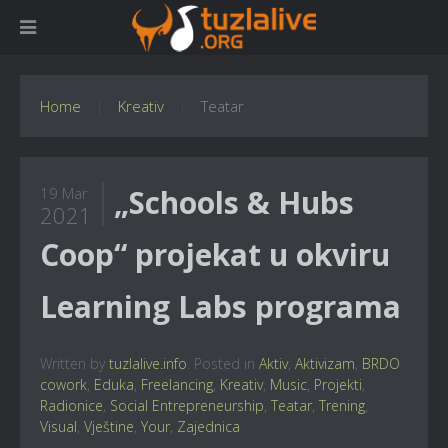
Home
Kreativ
Teatar
„Schools & Hubs
19 Mar
2021
Coop“ projekat u okviru
Learning Labs programa
Written by
tuzlalive.info
. Posted in
Aktiv
,
Aktivizam
,
BRDO
cowork
,
Eduka
,
Freelancing
,
Kreativ
,
Music
,
Projekti
,
Radionice
,
Social Entrepreneurship
,
Teatar
,
Trening
,
Visual
,
Vještine
,
Your
,
Zajednica