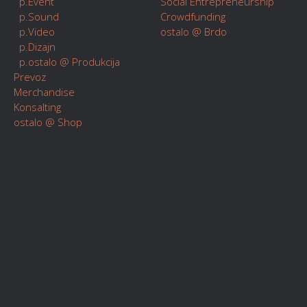
p.Event
Social Entrepreneurship
p.Sound
Crowdfunding
p.Video
ostalo @ Brdo
p.Dizajn
p.ostalo @ Produkcija
Prevoz
Merchandise
Konsalting
ostalo @ Shop