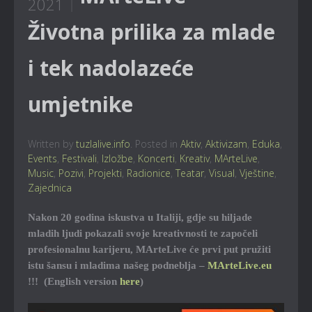
2021
Životna prilika za mlade
i tek nadolazeće
umjetnike
Written by
tuzlalive.info
. Posted in
Aktiv
,
Aktivizam
,
Eduka
,
Events
,
Festivali
,
Izložbe
,
Koncerti
,
Kreativ
,
MArteLive
,
Music
,
Pozivi
,
Projekti
,
Radionice
,
Teatar
,
Visual
,
Vještine
,
Zajednica
Nakon 20 godina iskustva u Italiji, gdje su hiljade
mladih ljudi pokazali svoje kreativnosti te započeli
profesionalnu karijeru, MArteLive će prvi put pružiti
istu šansu i mladima našeg podneblja –
MArteLive.eu
!!! (English version
here
)