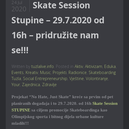
Skate Session
24 Jul
2020
Stupine – 29.7.2020 od
16h – pridružite nam
se!!!
Written by
tuzlalive.info
. Posted in
Aktiv
,
Aktivizam
,
Eduka
,
Events
,
Kreativ
,
Music
,
Projekti
,
Radionice
,
Skateboarding
Tuzla
,
Social Entrepreneurship
,
Vještine
,
Volontiranje
,
Your
,
Zajednica
,
Zdravlje
Projekat “No Hate, Just Skate” kreće sa prvim od pet
planiranih događaja i to 29.7.2020. od 16h
Skate Session
STUPINE
sa ciljem promocije Skateboardinga kao
Olimpijskog sporta i bitnog dijela urbane kulture
mladih!!!