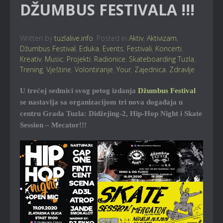
DŽUMBUS FESTIVALA !!!
Written by
tuzlalive.info
. Posted in
Aktiv
,
Aktivizam
,
Džumbus Festival
,
Eduka
,
Events
,
Festivali
,
Koncerti
,
Kreativ
,
Music
,
Projekti
,
Radionice
,
Skateboarding Tuzla
,
Trening
,
Vještine
,
Volontiranje
,
Your
,
Zajednica
,
Zdravlje
U trećoj sedmici svog petog izdanja
Džumbus Festival
se nastavlja sa organizacijom tri nova događaja u
centru Grada Tuzla: Didžejing-2, Hip-Hop Night i Skate
Session – Mecator!!!