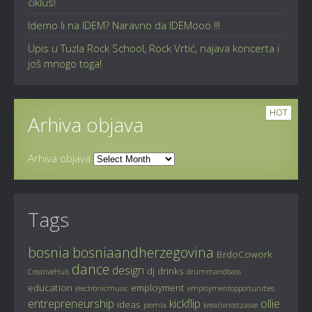
ciklus!
Idemo li na IDEM? Naravno da IDEMooo !!!
Upis u Tuzla Rock School, Rock Vrtić, najava koncerta i
još mnogo toga!
HOT
Arhiva objava
Arhiva objava
Tags
bosnia
bosniaandherzegovina
BrdoCowork
dance
design
dj
drinks
CreativeHub
drummandbass
education
employment
electronicmusic
employmentopportunities
entrepreneurship
kickflip
ollie
ideas
joomla
kreativnostzasve