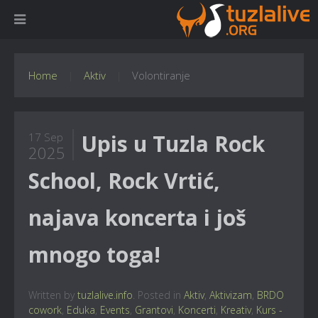
Home
Aktiv
Volontiranje
Upis u Tuzla Rock
17 Sep
2025
School, Rock Vrtić,
najava koncerta i još
mnogo toga!
Written by
tuzlalive.info
. Posted in
Aktiv
,
Aktivizam
,
BRDO
cowork
,
Eduka
,
Events
,
Grantovi
,
Koncerti
,
Kreativ
,
Kurs -