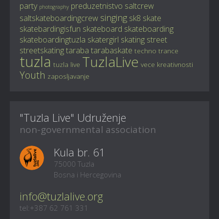
party
preduzetnistvo
saltcrew
photography
singing
saltskateboardingcrew
sk8
skate
skatebardingisfun
skateboard
skateboarding
skateboardingtuzla
skatergirl
skating
street
streetskating
taraba
tarabaskate
techno
trance
tuzla
TuzlaLive
tuzla live
vece kreativnosti
Youth
zaposljavanje
"Tuzla Live" Udruženje
non-governmental association
Kula br. 61
75000 Tuzla
Bosna i Hercegovina
info@tuzlalive.org
tel:+387 62 761 331
...