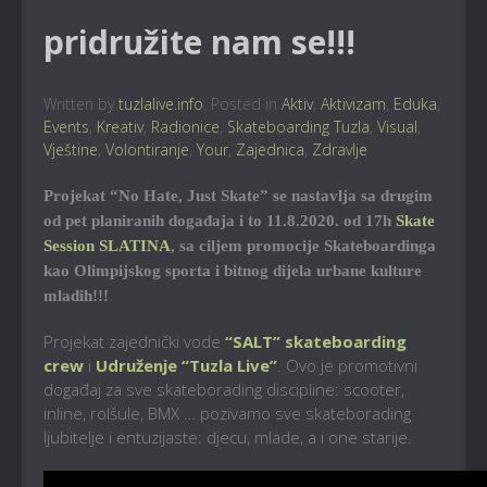
pridružite nam se!!!
Written by
tuzlalive.info
. Posted in
Aktiv
,
Aktivizam
,
Eduka
,
Events
,
Kreativ
,
Radionice
,
Skateboarding Tuzla
,
Visual
,
Vještine
,
Volontiranje
,
Your
,
Zajednica
,
Zdravlje
Projekat “No Hate, Just Skate” se nastavlja sa drugim
od pet planiranih događaja i to 11.8.2020. od 17h
Skate
Session SLATINA
, sa ciljem promocije Skateboardinga
kao Olimpijskog sporta i bitnog dijela urbane kulture
mladih!!!
Projekat zajednički vode
“SALT” skateboarding
crew
i
Udruženje “Tuzla Live”
. Ovo je promotivni
događaj za sve skateborading discipline: scooter,
inline, rolšule, BMX … pozivamo sve skateborading
ljubitelje i entuzijaste: djecu, mlade, a i one starije.