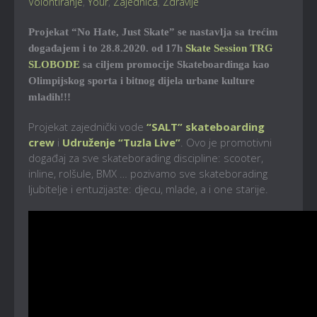
Volontiranje
,
Your
,
Zajednica
,
Zdravlje
Projekat “No Hate, Just Skate” se nastavlja sa trećim
događajem i to 28.8.2020. od 17h
Skate Session TRG
SLOBODE
sa ciljem promocije Skateboardinga kao
Olimpijskog sporta i bitnog dijela urbane kulture
mladih!!!
Projekat zajednički vode
“SALT” skateboarding
crew
i
Udruženje “Tuzla Live”
. Ovo je promotivni
događaj za sve skateborading discipline: scooter,
inline, rolšule, BMX … pozivamo sve skateborading
ljubitelje i entuzijaste: djecu, mlade, a i one starije.