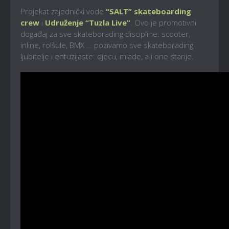
Projekat zajednički vode
“SALT” skateboarding
crew
i
Udruženje “Tuzla Live”
. Ovo je promotivni
događaj za sve skateborading discipline: scooter,
inline, rolšule, BMX … pozivamo sve skateborading
ljubitelje i entuzijaste: djecu, mlade, a i one starije.