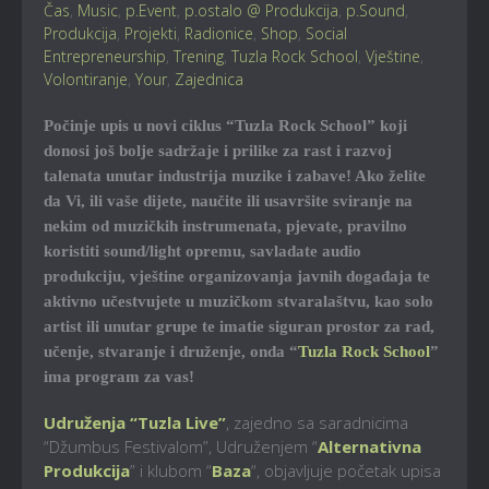
Čas
,
Music
,
p.Event
,
p.ostalo @ Produkcija
,
p.Sound
,
Produkcija
,
Projekti
,
Radionice
,
Shop
,
Social
Entrepreneurship
,
Trening
,
Tuzla Rock School
,
Vještine
,
Volontiranje
,
Your
,
Zajednica
Počinje upis u novi ciklus “Tuzla Rock School” koji
donosi još bolje sadržaje i prilike za rast i razvoj
talenata unutar industrija muzike i zabave! Ako želite
da Vi, ili vaše dijete, naučite ili usavršite sviranje na
nekim od muzičkih instrumenata, pjevate, pravilno
koristiti sound/light opremu, savladate audio
produkciju, vještine organizovanja javnih događaja te
aktivno učestvujete u muzičkom stvaralaštvu, kao solo
artist ili unutar grupe te imatie siguran prostor za rad,
učenje, stvaranje i druženje, onda “
Tuzla Rock School
”
ima program za vas!
Udruženja “Tuzla Live”
, zajedno sa saradnicima
“Džumbus Festivalom”, Udruženjem “
Alternativna
Produkcija
” i klubom “
Baza
“, objavljuje početak upisa