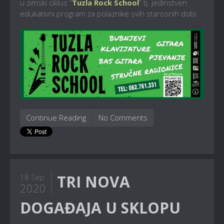
u zimski ciklus “
Tuzla Rock School
” tj. jedinstven
edukativni program za polaznike svih starosnih dobi.
Continue Reading
No Comments
TRI NOVA
18 Sep
2020
DOGAĐAJA U SKLOPU