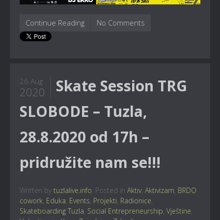
Continue Reading
No Comments
Skate Session TRG
26 Aug
2020
SLOBODE – Tuzla,
28.8.2020 od 17h –
pridružite nam se!!!
Written by
tuzlalive.info
. Posted in
Aktiv
,
Aktivizam
,
BRDO
cowork
,
Eduka
,
Events
,
Projekti
,
Radionice
,
Skateboarding Tuzla
,
Social Entrepreneurship
,
Vještine
,