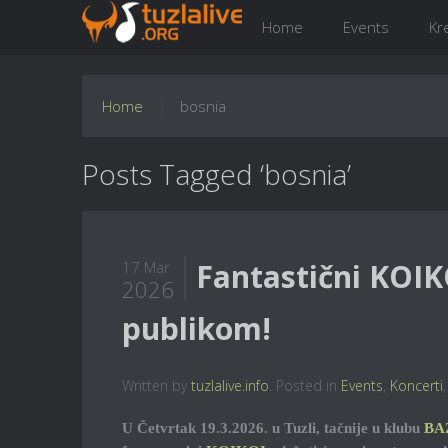
Home
Events
Kr
Home
bosnia
Posts Tagged ‘bosnia’
Fantastični KOIK
17 Mar
2026
publikom!
Written by
tuzlalive.info
. Posted in
Events
,
Koncerti
U Četvrtak 19.3.2026. u Tuzli, tačnije u klubu
BA