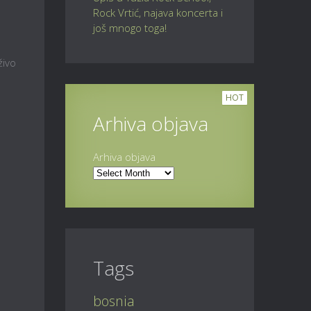
Rock Vrtić, najava koncerta i
još mnogo toga!
živo
HOT
Arhiva objava
Arhiva objava
Tags
bosnia