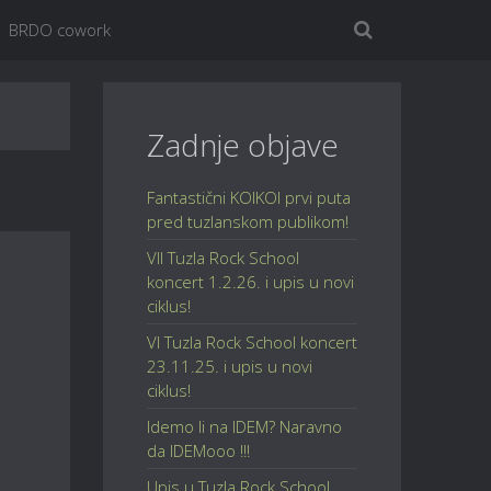
BRDO cowork
Zadnje objave
Fantastični KOIKOI prvi puta
pred tuzlanskom publikom!
VII Tuzla Rock School
koncert 1.2.26. i upis u novi
ciklus!
VI Tuzla Rock School koncert
23.11.25. i upis u novi
ciklus!
Idemo li na IDEM? Naravno
da IDEMooo !!!
Upis u Tuzla Rock School,