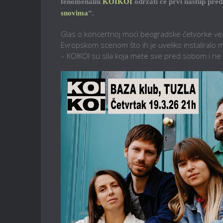
fenomenalni
KOIKOI
održati će prvi nastup pre
snovima
“.
Glas o koncertnoj moći beogradske četvorke v
Evropskom scenom što ih je uveliko instaliralo m
– KOIKOI su sila koja mete sve pred sobom i ne 