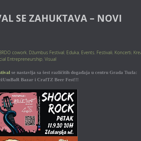
AL SE ZAHUKTAVA – NOVI
BRDO cowork
,
Džumbus Festival
,
Eduka
,
Events
,
Festivali
,
Koncerti
,
Kre
cial Entrepreneurship
,
Visual
tival
se nastavlja sa šest različitih događaja u centru Grada Tuzla:
 DžUmBaR Bazar i CrafTZ Beer Fest!!!