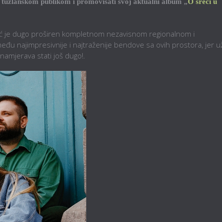
d tuzlanskom publikom i promovisati svoj aktualni album „
O sreći u
eć je dugo proširen kompletnom nezavisnom regionalnom i
eđu najimpresivnije i najtraženije bendove sa ovih prostora, jer u
namjerava stati još dugo!.