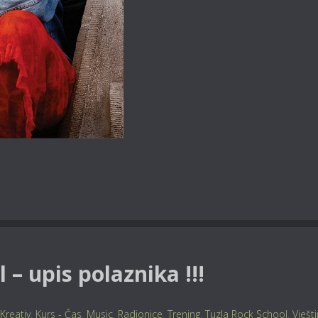
 – upis polaznika !!!
Kreativ
,
Kurs - Čas
,
Music
,
Radionice
,
Trening
,
Tuzla Rock School
,
Vješt