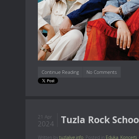
Continue Reading
No Comments
Tuzla Rock School
21 Apr
2024
Written by
tuzlalive.info
. Posted in
Eduka
,
Koncerti
,