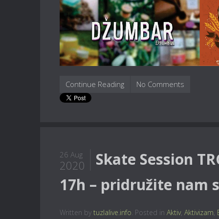
Continue Reading
No Comments
Skate Session TR
26 Aug
2020
17h – pridružite nam s
Written by
tuzlalive.info
. Posted in
Aktiv
,
Aktivizam
,