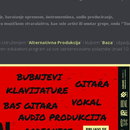
vanje, baratanje opremom, instrumentima, audio produciranje,
u muzičkom stvaralaštvu, kao solo artist ili unutar grupe, onda “Tu
a Udruženjem “
Alternativna Produkcija
” i klubom “
Baza
“, objavlj
stven edukativni program za sve zainteresovane polaznike iznad 10