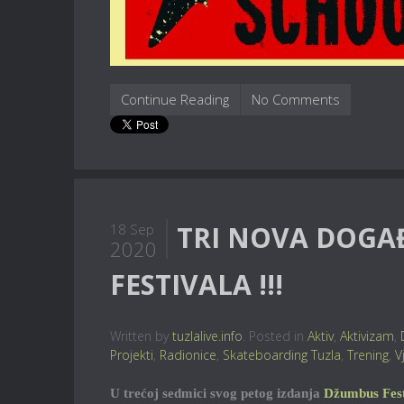
Continue Reading
No Comments
TRI NOVA DOGA
18 Sep
2020
FESTIVALA !!!
Written by
tuzlalive.info
. Posted in
Aktiv
,
Aktivizam
,
Projekti
,
Radionice
,
Skateboarding Tuzla
,
Trening
,
V
U trećoj sedmici svog petog izdanja
Džumbus Fest