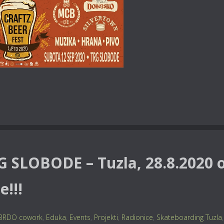
G SLOBODE – Tuzla, 28.8.2020 
e!!!
BRDO cowork
,
Eduka
,
Events
,
Projekti
,
Radionice
,
Skateboarding Tuzla
,