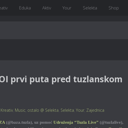
eativ
Eduka
Aktiv
Your
Selekta
Shop
OI prvi puta pred tuzlanskom
,
Kreativ
,
Music
,
ostalo @ Selekta
,
Selekta
,
Your
,
Zajednica
ZA
(@baza.tuzla), uz pomoć
Udruženja “Tuzla Live”
(@tuzlalive),