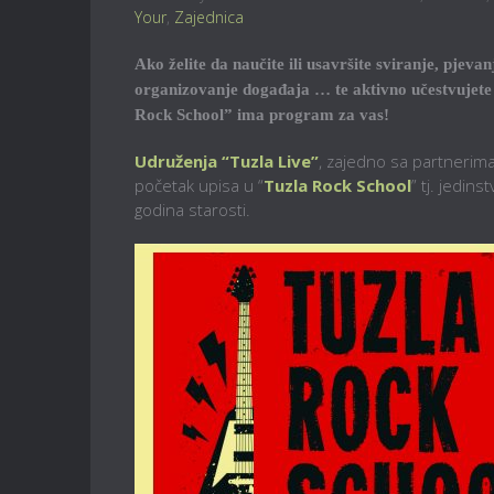
Your
,
Zajednica
Ako želite da naučite ili usavršite sviranje, pje
organizovanje događaja … te aktivno učestvujete 
Rock School” ima program za vas!
Udruženja “Tuzla Live”
, zajedno sa partnerim
početak upisa u “
Tuzla Rock School
” tj. jedin
godina starosti.