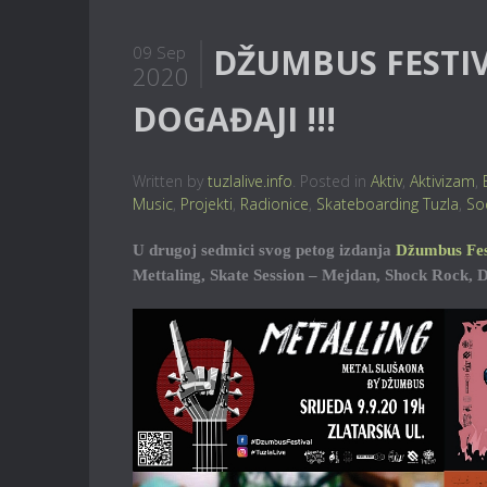
DŽUMBUS FESTIV
09 Sep
2020
DOGAĐAJI !!!
Written by
tuzlalive.info
. Posted in
Aktiv
,
Aktivizam
,
Music
,
Projekti
,
Radionice
,
Skateboarding Tuzla
,
So
U drugoj sedmici svog petog izdanja
Džumbus Fes
Mettaling, Skate Session – Mejdan, Shock Rock,