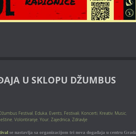
ĐAJA U SKLOPU DŽUMBUS
Džumbus Festival
,
Eduka
,
Events
,
Festivali
,
Koncerti
,
Kreativ
,
Music
,
ještine
,
Volontiranje
,
Your
,
Zajednica
,
Zdravlje
ival
se nastavlja sa organizacijom tri nova događaja u centru Grad