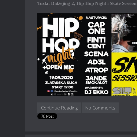
Tuzla: Didžejing-2, Hip-Hop Night i Skate Session
Continue Reading
No Comments