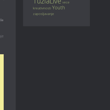
TuzlaLive
vece
Youth
kreativnosti
zaposljavanje
zla
uje