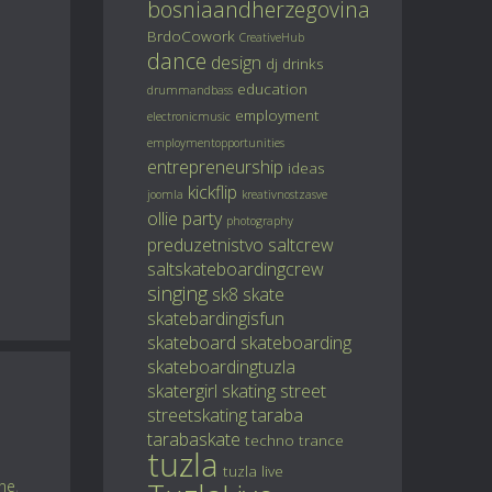
bosniaandherzegovina
BrdoCowork
CreativeHub
dance
design
dj
drinks
education
drummandbass
employment
electronicmusic
employmentopportunities
entrepreneurship
ideas
kickflip
joomla
kreativnostzasve
ollie
party
photography
preduzetnistvo
saltcrew
saltskateboardingcrew
singing
sk8
skate
skatebardingisfun
skateboard
skateboarding
skateboardingtuzla
skatergirl
skating
street
streetskating
taraba
tarabaskate
techno
trance
tuzla
tuzla live
ine
,