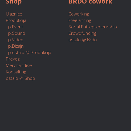
Shop
BRDO cowork
Ulaznice
Coworking
Produkcija
Freelancing
p.Event
Social Entrepreneurship
p.Sound
Crowdfunding
p.Video
ostalo @ Brdo
p.Dizajn
p.ostalo @ Produkcija
Prevoz
Merchandise
Konsalting
ostalo @ Shop