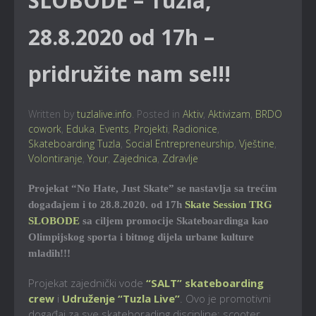
SLOBODE – Tuzla,
28.8.2020 od 17h –
pridružite nam se!!!
Written by
tuzlalive.info
. Posted in
Aktiv
,
Aktivizam
,
BRDO
cowork
,
Eduka
,
Events
,
Projekti
,
Radionice
,
Skateboarding Tuzla
,
Social Entrepreneurship
,
Vještine
,
Volontiranje
,
Your
,
Zajednica
,
Zdravlje
Projekat “No Hate, Just Skate” se nastavlja sa trećim
događajem i to 28.8.2020. od 17h
Skate Session TRG
SLOBODE
sa ciljem promocije Skateboardinga kao
Olimpijskog sporta i bitnog dijela urbane kulture
mladih!!!
Projekat zajednički vode
“SALT” skateboarding
crew
i
Udruženje “Tuzla Live”
. Ovo je promotivni
događaj za sve skateborading discipline: scooter,