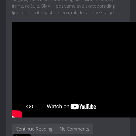
inline, rolšule, BMX … pozivamo sve skateborading
ljubitelje i entuzijaste: djecu, mlade, a i one starije.
Continue Reading
No Comments