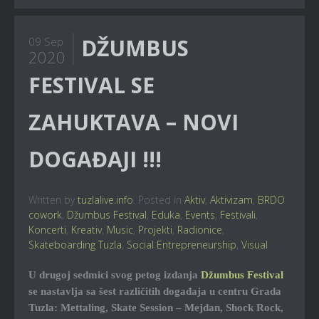
DŽUMBUS
09 Sep
2020
FESTIVAL SE
ZAHUKTAVA – NOVI
DOGAĐAJI !!!
Written by
tuzlalive.info
. Posted in
Aktiv
,
Aktivizam
,
BRDO
cowork
,
Džumbus Festival
,
Eduka
,
Events
,
Festivali
,
Koncerti
,
Kreativ
,
Music
,
Projekti
,
Radionice
,
Skateboarding Tuzla
,
Social Entrepreneurship
,
Visual
U drugoj sedmici svog petog izdanja
Džumbus Festival
se nastavlja sa šest različitih događaja u centru Grada
Tuzla: Mettaling, Skate Session – Mejdan, Shock Rock,