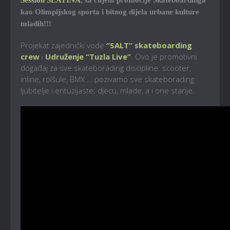
kao Olimpijskog sporta i bitnog dijela urbane kulture
mladih!!!
Projekat zajednički vode
“SALT” skateboarding
crew
i
Udruženje “Tuzla Live”
. Ovo je promotivni
događaj za sve skateborading discipline: scooter,
inline, rolšule, BMX … pozivamo sve skateborading
ljubitelje i entuzijaste: djecu, mlade, a i one starije.