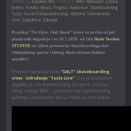
Written by
tuzlalive.info
. Posted in
Aktiv
,
Aktivizam
,
Eduka
,
Events
,
Kreativ
,
Music
,
Projekti
,
Radionice
,
Skateboarding
Tuzla
,
Social Entrepreneurship
,
Vještine
,
Volontiranje
,
Your
,
Zajednica
,
Zdravlje
Projekat “No Hate, Just Skate” kreće sa prvim od pet
planiranih događaja i to 29.7.2020. od 16h
Skate Session
STUPINE
sa ciljem promocije Skateboardinga kao
Olimpijskog sporta i bitnog dijela urbane kulture
mladih!!!
Projekat zajednički vode
“SALT” skateboarding
crew
i
Udruženje “Tuzla Live”
. Ovo je promotivni
događaj za sve skateborading discipline: scooter,
inline, rolšule, BMX … pozivamo sve skateborading
ljubitelje i entuzijaste: djecu, mlade, a i one starije.