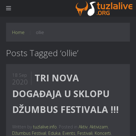
Home
ollie
Posts Tagged ‘ollie’
TRI NOVA
18 Sep
2020
DOGAĐAJA U SKLOPU
DŽUMBUS FESTIVALA !!!
Written by
tuzlalive.info
. Posted in
Aktiv
,
Aktivizam
,
Džumbus Festival
,
Eduka
,
Events
,
Festivali
,
Koncerti
,