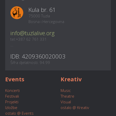
Kula br. 61
75000 Tuzla
Bosna i Hercegovina
info@tuzlalive.org
tel:+387 62 761 331
...
IDB: 4209360020003
Šifra djelatnosti: 94.99
Events
Kreativ
Koncerti
Music
Festivali
Theatre
Projekti
Visual
Izložbe
ostalo @ Kreativ
ostalo @ Events