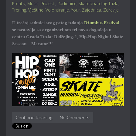
Kreativ
,
Music
,
Projekti
,
Radionice
,
Skateboarding Tuzla
,
Trening
,
Vještine
,
Volontiranje
,
Your
,
Zajednica
,
Zdravlje
U trećoj sedmici svog petog izdanja
Džumbus Festival
se nastavlja sa organizacijom tri nova događaja u
centru Grada Tuzla: Didžejing-2, Hip-Hop Night i Skate
Session – Mecator!!!
Continue Reading
No Comments