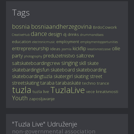
Tags
bosnia
bosniaandherzegovina
BrdoCowork
dance
design
dj
drinks
CreativeHub
drummandbass
education
employment
electronicmusic
employmentopportunities
entrepreneurship
kickflip
ollie
ideas
joomla
kreativnostzasve
party
preduzetnistvo
saltcrew
photography
singing
saltskateboardingcrew
sk8
skate
skatebardingisfun
skateboard
skateboarding
skateboardingtuzla
skatergirl
skating
street
streetskating
taraba
tarabaskate
techno
trance
tuzla
TuzlaLive
tuzla live
vece kreativnosti
Youth
zaposljavanje
"Tuzla Live" Udruženje
non-governmental association