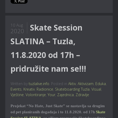
Skate Session
10 Aug
2020
SLATINA – Tuzla,
11.8.2020 od 17h –
pridružite nam se!!!
Written by
tuzlalive.info
. Posted in
Aktiv
,
Aktivizam
,
Eduka
,
Events
,
Kreativ
,
Radionice
,
Skateboarding Tuzla
,
Visual
,
Vještine
,
Volontiranje
,
Your
,
Zajednica
,
Zdravlje
Projekat “No Hate, Just Skate” se nastavlja sa drugim
od pet planiranih događaja i to 11.8.2020. od 17h
Skate
Session SLATINA
, sa ciljem promocije Skateboardinga