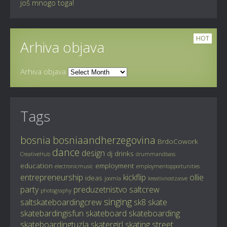
još mnogo toga!
HOT
Arhiva objava
Arhiva objava
Tags
bosnia
bosniaandherzegovina
BrdoCowork
dance
design
dj
drinks
CreativeHub
drummandbass
education
employment
electronicmusic
employmentopportunities
entrepreneurship
kickflip
ollie
ideas
joomla
kreativnostzasve
party
preduzetnistvo
saltcrew
photography
singing
saltskateboardingcrew
sk8
skate
skatebardingisfun
skateboard
skateboarding
skateboardingtuzla
skatergirl
skating
street