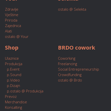
Zdravlje
ostalo @ Selekta
Vještine
Priroda
Zajednica
Alati
ostalo @ Your
Shop
BRDO cowork
Ulaznice
Coworking
Produkcija
Freelancing
p.Event
Social Entrepreneurship
p.Sound
Crowdfunding
p.Video
ostalo @ Brdo
p.Dizajn
p.ostalo @ Produkcija
Prevoz
Merchandise
Konsalting