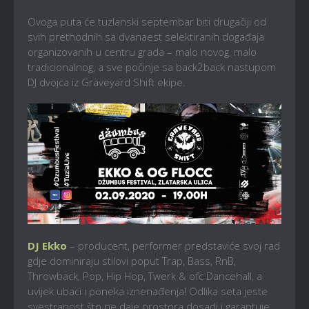
Ovoga puta će tuzlanski septembar biti drugačiji od
svih prethodnih sa dvanaest selektiranih događaja
organizovanih u centru grada – malo novog, malo
tradicionalnog, a sve počinje sa back2back nastupom
DJ dvojca iz Graveyard Shift ekipe.
DJ Ekko
– producent, performer predstaviće svoj rad
gdje dominiraju stilovi poput Trap, Bass, RnB,
Throwback, Pop, Hip Hop, Twerk & ofc Dancehall, a
uvijek ubaci i poneka iznenađenja! Odlika seta jeste
svestranost što ne daje prostora dosadi i garantuje