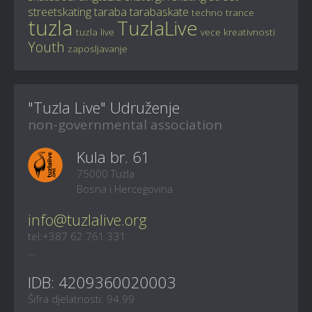
streetskating
taraba
tarabaskate
techno
trance
tuzla
TuzlaLive
tuzla live
vece kreativnosti
Youth
zaposljavanje
"Tuzla Live" Udruženje
non-governmental association
Kula br. 61
75000 Tuzla
Bosna i Hercegovina
info@tuzlalive.org
tel:+387 62 761 331
...
IDB: 4209360020003
Šifra djelatnosti: 94.99