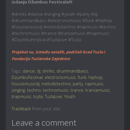
izdanju Džumbus Festivala!!!
#drinks #dance #singing #youth #party #dj
#drummandbass #electronicmusic #funk #hiphop
#housemusicdj #melodictechno #rapmusic #techno
#technomusic #trance #trancemusic #trapmusic
#DzumbuFestival #TuzlaLive #Tuzla
Projekat su, između ostalih, podržali Grad Tuzla i
Fondacija Tuzlanske Zajednice
Tags:
dance
,
dj
,
drinks
,
drummandbass
,
DzumbuFestival
,
electronicmusic
,
funk
,
hiphop
,
housemusicdj
,
melodictechno
,
party
,
rapmusic
,
singing
,
techno
,
technomusic
,
trance
,
trancemusic
,
trapmusic
,
tuzla
,
TuzlaLive
,
Youth
Trackback
from your site.
Leave a comment