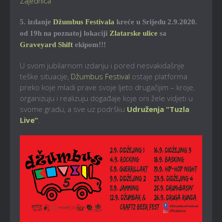
Zajednica
5. izdanje
Džumbus Festivala
kreće u Srijedu 2.9.2020.
od 19h na poznatoj lokaciji
Zlatarske ulice
sa
Graveyard Shift
ekipom!!!
U svom jubilarnom izdanju i pored nesvakidašnje
teške situacije,
Džumbus Festival
ostaje platforma
preko koje mladi prave svoje ljeto drugačijim – kroje,
organizuju i realizuju događaje koje oni žele vidjeti u
svome gradu, a sve uz podršku
Udruženja “Tuzla
Live”
.