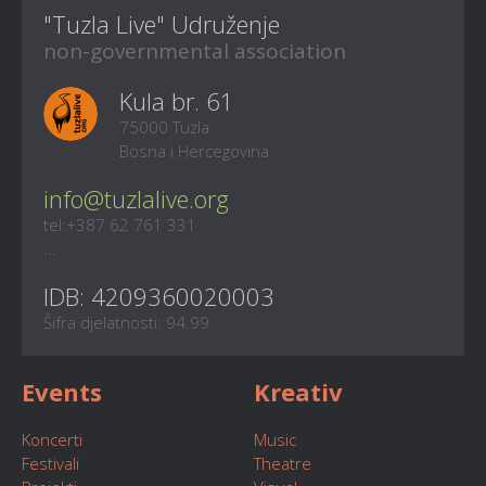
"Tuzla Live" Udruženje
non-governmental association
Kula br. 61
75000 Tuzla
Bosna i Hercegovina
info@tuzlalive.org
tel:+387 62 761 331
...
IDB: 4209360020003
Šifra djelatnosti: 94.99
Events
Kreativ
Koncerti
Music
Festivali
Theatre