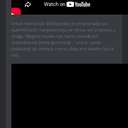
Antun Aleksa kao IDEM postao je prepoznatljiv po
autentičnosti i ranjivosti koju ne skriva, već pretvara u
snagu. Njegova muzika nije samo soundtrack
svakodnevice jedne generacije – ona je i jasan
pokazatelj da domaća scena i dalje ima itekako šta za
reći.