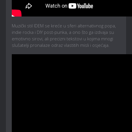
Muzički stil IDEM se kreće u sferi alternativnog popa,
indie rocka i DIY post-punka, a ono što ga izdvaja su
emotivno sirovi, ali precizni tekstovi u kojima mnogi
slušatelji pronalaze odraz vlastitih misli i osjećaja.