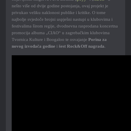
nešto više od dvije godine postojanja, ovaj projekt je
privukao veliku naklonost publike i kritike. O tome
najbolje svjedoče brojni uspješni nastupi u klubovima i
festivalima širom regije, dvodnevna rasprodana koncertna
promocija albuma „CIAO“ u zagrebačkim klubovima
Tvornica Kulture i Boogaloo te osvajanje
Porina za
novog izvođača godine
i
šest Rock&Off nagrada
.