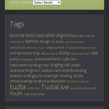
Arhiva objava
Tags
bosnia
bosniaandherzegovina
BrdoCowork
dance
design
dj
drinks
CreativeHub
drummandbass
education
employment
electronicmusic
employmentopportunities
entrepreneurship
kickflip
ollie
ideas
joomla
kreativnostzasve
party
preduzetnistvo
saltcrew
photography
singing
saltskateboardingcrew
sk8
skate
skatebardingisfun
skateboard
skateboarding
skateboardingtuzla
skatergirl
skating
street
streetskating
taraba
tarabaskate
techno
trance
tuzla
TuzlaLive
tuzla live
vece kreativnosti
Youth
zaposljavanje