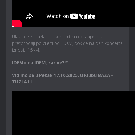
Ulaznice za tuzlanski koncert su dostupne u
pretprodaji po cijeni od 10KM, dok će na dan koncerta
iznositi 15KM.
IDEMo na IDEM, zar ne?!?
Vidimo se u Petak 17.10.2025. u Klubu BAZA –
TUZLA !!!