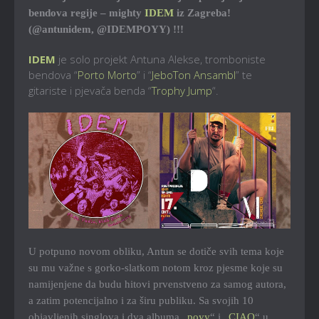
bendova regije – mighty
IDEM
iz Zagreba!
(@antunidem, @IDEMPOYY) !!!
IDEM
je solo projekt Antuna Alekse, tromboniste
bendova “
Porto Morto
” i “
JeboTon Ansambl
” te
gitariste i pjevača benda “
Trophy Jump
“.
U potpuno novom obliku, Antun se dotiče svih tema koje
su mu važne s gorko-slatkom notom kroz pjesme koje su
namijenjene da budu hitovi prvenstveno za samog autora,
a zatim potencijalno i za širu publiku. Sa svojih 10
objavljenih singlova i dva albuma „
poyy
“ i „
CIAO
“ u