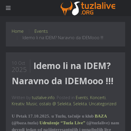
Home
Events
Idemo li na IDEM? Naravno da IDEMooo !!!
Idemo li na IDEM?
10 Oct
2025
Naravno da IDEMooo !!!
Written by
tuzlalive.info
. Posted in
Events
,
Koncerti
,
Kreativ
,
Music
,
ostalo @ Selekta
,
Selekta
,
Uncategorized
U Petak 17.10.2025. u Tuzlu, tačnije u klub
BAZA
(@baza.tuzla)
Udruženje “Tuzla Live”
(@tuzlalive) nam
dovodi jedan od najiinteresantnijih i ponajboljih live