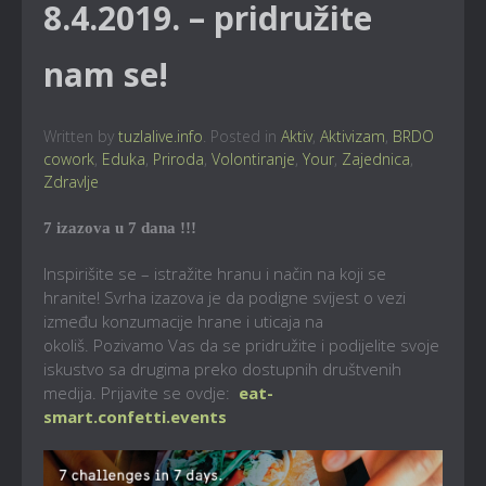
8.4.2019. – pridružite
nam se!
Written by
tuzlalive.info
. Posted in
Aktiv
,
Aktivizam
,
BRDO
cowork
,
Eduka
,
Priroda
,
Volontiranje
,
Your
,
Zajednica
,
Zdravlje
7 izazova u 7 dana
!!!
Inspirišite se – istražite hranu i način na koji se
hranite! Svrha izazova je da podigne svijest o vezi
između konzumacije hrane i uticaja na
okoliš.
Pozivamo Vas da se pridružite i podijelite svoje
iskustvo sa drugima preko
dostupnih društvenih
medija. Prijavite se ovdje:
eat-
smart.confetti.events