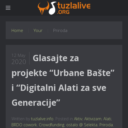
Home
Your
Priroda
Glasajte za
12 May
2020
projekte “Urbane Bašte”
i “Digitalni Alati za sve
Generacije”
Written by
tuzlalive.info
. Posted in
Aktiv
,
Aktivizam
,
Alati
,
BRDO cowork
,
Crowdfunding
,
ostalo @ Selekta
,
Priroda
,