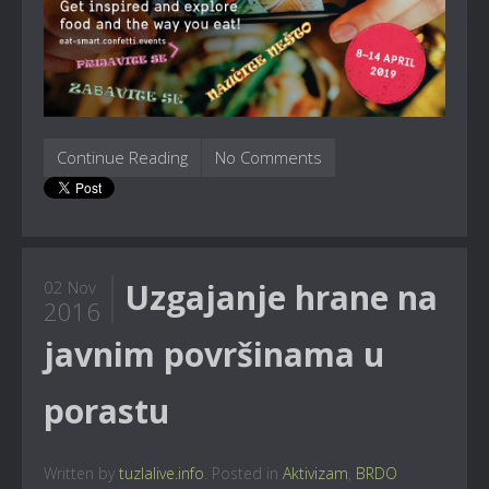
Continue Reading
No Comments
Uzgajanje hrane na
02 Nov
2016
javnim površinama u
porastu
Written by
tuzlalive.info
. Posted in
Aktivizam
,
BRDO