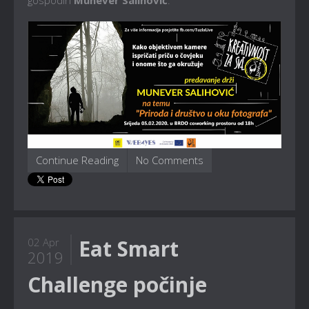
gospodin
Munever Salihović
.
Continue Reading
No Comments
Eat Smart
02 Apr
2019
Challenge počinje