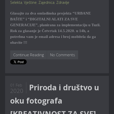
Selekta
,
Vještine
,
Zajednica
,
Zdravlje
Glasajte za dva omladinska projekta “URBANE
BAŠTE” i “DIGITALNI ALATI ZA SVE
GENERACIJE”, planirana za implementaciju u Tuzli.
Rok za glasanje je Četvrtak 14.5.2020. u 14h, a
potrebna vam je email adresa i broj mobitela da ga
obavite !!!
Continue Reading
No Comments
Priroda i društvo u
01 Feb
2020
oku fotografa
[KREATIVNOST ZA SVE]