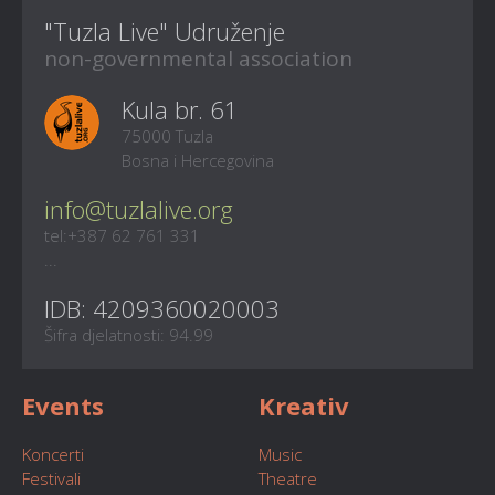
"Tuzla Live" Udruženje
non-governmental association
Kula br. 61
75000 Tuzla
Bosna i Hercegovina
info@tuzlalive.org
tel:+387 62 761 331
...
IDB: 4209360020003
Šifra djelatnosti: 94.99
Events
Kreativ
Koncerti
Music
Festivali
Theatre