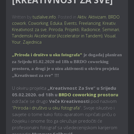
Written by
tuzlalive.info
. Posted in
Aktiv
,
Aktivizam
,
BRDO
cowork
,
Coworking
,
Eduka
,
Events
,
Freelancing
,
Kreativ
,
Kreativnost za sve
,
Priroda
,
Projekti
,
Radionice
,
Seminari
,
Tandemski Akcelerator (Accelerator in Tandem)
,
Visual
,
Your
,
Zajednica
„Priroda i društvo u oku fotografa“
je događaj planiran
za Srijedu 05.02.2020 od 18h u BRDO coworking
prostoru, a drugi je u nizu aktivnosti u okviru projekta
„Kreativnost za sve“ !!!
U okviru projekta
„Kreativnost Za Sve“ u Srijedu
05.02.2020. od 18h u
BRDO coworking prostoru
održaće se drugo
Veče Kreativnosti
pod nazivom
“
Priroda i društvo u oku fotografa
“. Svoje iskustvo i
savjete o tome kako foto-aparatom ispričati priču o
čovjeku i onome što ga okružuje predočiti će
profesionalni fotograf sa višedecenijskom karijerom