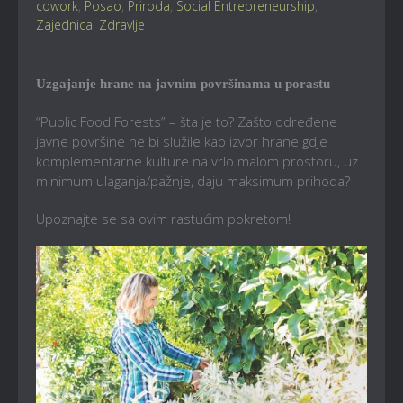
cowork
,
Posao
,
Priroda
,
Social Entrepreneurship
,
Zajednica
,
Zdravlje
Uzgajanje hrane na javnim površinama u porastu
“Public Food Forests” – šta je to? Zašto određene
javne površine ne bi služile kao izvor hrane gdje
komplementarne kulture na vrlo malom prostoru, uz
minimum ulaganja/pažnje, daju maksimum prihoda?
Upoznajte se sa ovim rastućim pokretom!