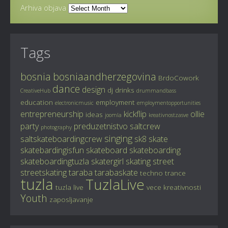
Arhiva objava
Tags
bosnia
bosniaandherzegovina
BrdoCowork
dance
design
dj
drinks
CreativeHub
drummandbass
education
employment
electronicmusic
employmentopportunities
entrepreneurship
kickflip
ollie
ideas
joomla
kreativnostzasve
party
preduzetnistvo
saltcrew
photography
singing
saltskateboardingcrew
sk8
skate
skatebardingisfun
skateboard
skateboarding
skateboardingtuzla
skatergirl
skating
street
streetskating
taraba
tarabaskate
techno
trance
tuzla
TuzlaLive
tuzla live
vece kreativnosti
Youth
zaposljavanje