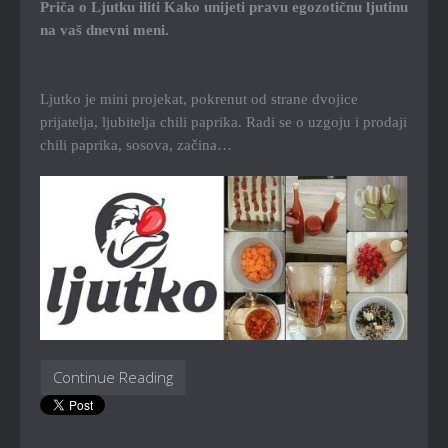
Priča o Ljutku iliti Kako unijeti pravu egozotičnu ljutinu
na vaš dnevni meni.
Ljutko je mini projekat, pokrenut od strane dvojice
prijatelja, ljubitelja chili paprika. Radi se o uzgoju i prodaji
chili paprika, sosova, začina…
Continue Reading