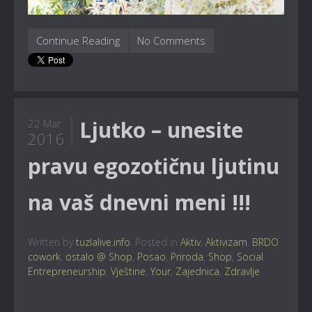
Continue Reading
No Comments
Ljutko – unesite
22 Mar
2016
pravu egozotičnu ljutinu
na vaš dnevni meni !!!
Written by
tuzlalive.info
. Posted in
Aktiv
,
Aktivizam
,
BRDO
cowork
,
ostalo @ Shop
,
Posao
,
Priroda
,
Shop
,
Social
Entrepreneurship
,
Vještine
,
Your
,
Zajednica
,
Zdravlje