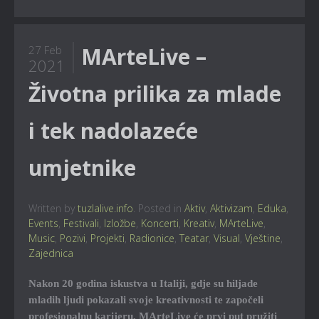
MArteLive –
27 Feb
2021
Životna prilika za mlade
i tek nadolazeće
umjetnike
Written by
tuzlalive.info
. Posted in
Aktiv
,
Aktivizam
,
Eduka
,
Events
,
Festivali
,
Izložbe
,
Koncerti
,
Kreativ
,
MArteLive
,
Music
,
Pozivi
,
Projekti
,
Radionice
,
Teatar
,
Visual
,
Vještine
,
Zajednica
Nakon 20 godina iskustva u Italiji, gdje su hiljade
mladih ljudi pokazali svoje kreativnosti te započeli
profesionalnu karijeru, MArteLive će prvi put pružiti