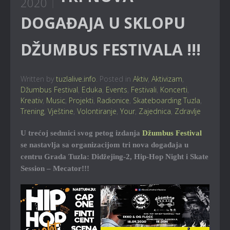
2020
DOGAĐAJA U SKLOPU
DŽUMBUS FESTIVALA !!!
Written by
tuzlalive.info
. Posted in
Aktiv
,
Aktivizam
,
Džumbus Festival
,
Eduka
,
Events
,
Festivali
,
Koncerti
,
Kreativ
,
Music
,
Projekti
,
Radionice
,
Skateboarding Tuzla
,
Trening
,
Vještine
,
Volontiranje
,
Your
,
Zajednica
,
Zdravlje
U trećoj sedmici svog petog izdanja
Džumbus Festival
se nastavlja sa organizacijom tri nova događaja u
centru Grada Tuzla: Didžejing-2, Hip-Hop Night i Skate
Session – Mecator!!!