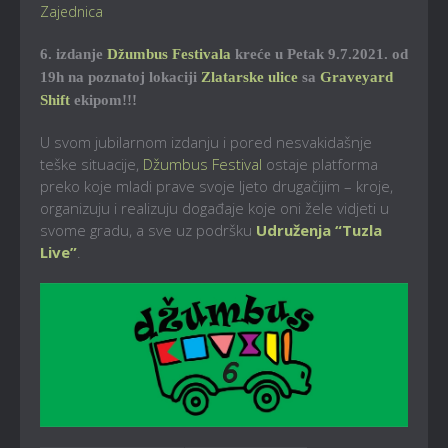
Zajednica
6. izdanje
Džumbus Festivala
kreće u Petak 9.7.2021. od
19h na poznatoj lokaciji
Zlatarske ulice
sa
Graveyard
Shift
ekipom!!!
U svom jubilarnom izdanju i pored nesvakidašnje
teške situacije,
Džumbus Festival
ostaje platforma
preko koje mladi prave svoje ljeto drugačijim – kroje,
organizuju i realizuju događaje koje oni žele vidjeti u
svome gradu, a sve uz podršku
Udruženja “Tuzla
Live”
.