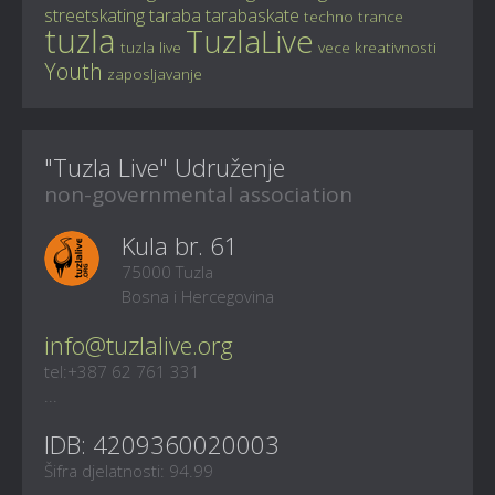
streetskating
taraba
tarabaskate
techno
trance
tuzla
TuzlaLive
tuzla live
vece kreativnosti
Youth
zaposljavanje
"Tuzla Live" Udruženje
non-governmental association
Kula br. 61
75000 Tuzla
Bosna i Hercegovina
info@tuzlalive.org
tel:+387 62 761 331
...
IDB: 4209360020003
Šifra djelatnosti: 94.99