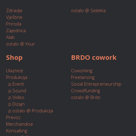
Zdravlje
ostalo @ Selekta
Vještine
Priroda
Zajednica
Alati
ostalo @ Your
Shop
BRDO cowork
Ulaznice
Coworking
Produkcija
Freelancing
p.Event
Social Entrepreneurship
p.Sound
Crowdfunding
p.Video
ostalo @ Brdo
p.Dizajn
p.ostalo @ Produkcija
Prevoz
Merchandise
Konsalting