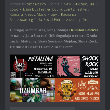
Written by
tuzlalive.info
. Posted in
Aktiv
,
Aktivizam
,
BRDO
cowork
,
Džumbus Festival
,
Eduka
,
Events
,
Festivali
,
Koncerti
,
Kreativ
,
Music
,
Projekti
,
Radionice
,
Skateboarding Tuzla
,
Social Entrepreneurship
,
Visual
U drugoj sedmici svog petog izdanja
Džumbus Festival
se nastavlja sa šest različitih događaja u centru Grada
Tuzla: Mettaling, Skate Session – Mejdan, Shock Rock,
DžUmBaR Bazar i CrafTZ Beer Fest!!!