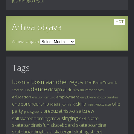
još mnogo toga!
HOT
Arhiva objava
Arhiva objava
Tags
bosnia
bosniaandherzegovina
BrdoCowork
dance
design
dj
drinks
CreativeHub
drummandbass
education
employment
electronicmusic
employmentopportunities
entrepreneurship
kickflip
ollie
ideas
joomla
kreativnostzasve
party
preduzetnistvo
saltcrew
photography
singing
saltskateboardingcrew
sk8
skate
skatebardingisfun
skateboard
skateboarding
skateboardingtuzla
skatergirl
skating
street