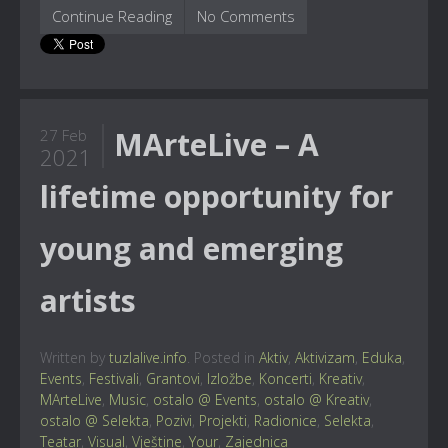
Continue Reading
No Comments
MArteLive – A
27 Feb
2021
lifetime opportunity for
young and emerging
artists
Written by
tuzlalive.info
. Posted in
Aktiv
,
Aktivizam
,
Eduka
,
Events
,
Festivali
,
Grantovi
,
Izložbe
,
Koncerti
,
Kreativ
,
MArteLive
,
Music
,
ostalo @ Events
,
ostalo @ Kreativ
,
ostalo @ Selekta
,
Pozivi
,
Projekti
,
Radionice
,
Selekta
,
Teatar
,
Visual
,
Vještine
,
Your
,
Zajednica