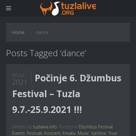
Home
dance
Posts Tagged ‘dance’
Počinje 6. Džumbus
08 Jul
2021
Festival – Tuzla
9.7.-25.9.2021 !!!
Written by
tuzlalive.info
. Posted in
Džumbus Festival
,
Events
,
Festivali
,
Koncerti
,
Kreativ
,
Music
,
Vještine
,
Your
,