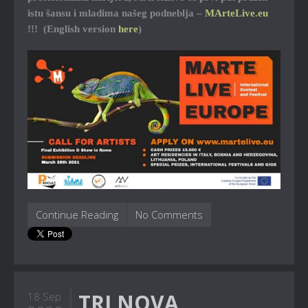
istu šansu i mladima našeg podneblja –
MArteLive.eu
!!! (English version
here
)
Continue Reading
No Comments
TRI NOVA
18 Sep