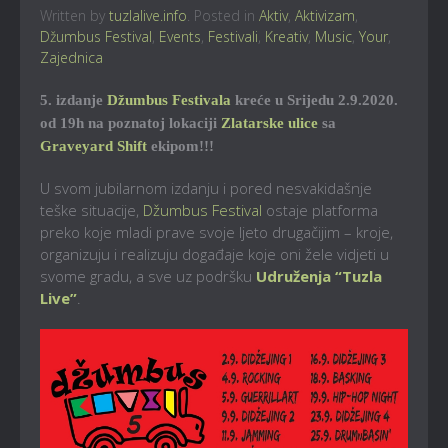
Written by
tuzlalive.info
. Posted in
Aktiv
,
Aktivizam
,
Džumbus Festival
,
Events
,
Festivali
,
Kreativ
,
Music
,
Your
,
Zajednica
5. izdanje
Džumbus Festivala
kreće u Srijedu 2.9.2020.
od 19h na poznatoj lokaciji
Zlatarske ulice
sa
Graveyard Shift
ekipom!!!
U svom jubilarnom izdanju i pored nesvakidašnje
teške situacije,
Džumbus Festival
ostaje platforma
preko koje mladi prave svoje ljeto drugačijim – kroje,
organizuju i realizuju događaje koje oni žele vidjeti u
svome gradu, a sve uz podršku
Udruženja “Tuzla
Live”
.