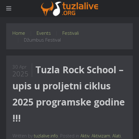
Home
Events
Festivali
Džumbus Festival
Tuzla Rock School –
30 Apr
2025
upis u proljetni ciklus
2025 programske godine
!!!
Written by
tuzlalive.info
. Posted in
Aktiv
,
Aktivizam
,
Alati
,