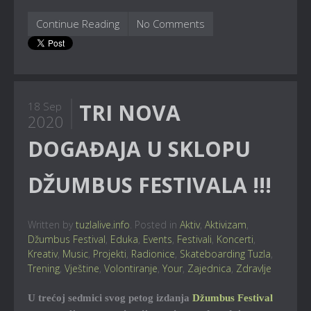
Continue Reading
No Comments
TRI NOVA
18 Sep
2020
DOGAĐAJA U SKLOPU
DŽUMBUS FESTIVALA !!!
Written by
tuzlalive.info
. Posted in
Aktiv
,
Aktivizam
,
Džumbus Festival
,
Eduka
,
Events
,
Festivali
,
Koncerti
,
Kreativ
,
Music
,
Projekti
,
Radionice
,
Skateboarding Tuzla
,
Trening
,
Vještine
,
Volontiranje
,
Your
,
Zajednica
,
Zdravlje
U trećoj sedmici svog petog izdanja
Džumbus Festival