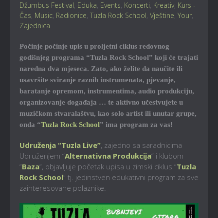
Džumbus Festival
,
Eduka
,
Events
,
Koncerti
,
Kreativ
,
Kurs -
Čas
,
Music
,
Radionice
,
Tuzla Rock School
,
Vještine
,
Your
,
Zajednica
Počinje počinje upis u proljetni ciklus redovnog
godišnjeg programa “Tuzla Rock School” koji će trajati
naredna dva mjeseca. Zato, ako želite da naučite ili
usavršite sviranje raznih instrumenata, pjevanje,
baratanje opremom, instrumentima, audio produkciju,
organizovanje događaja … te aktivno učestvujete u
muzičkom stvaralaštvu, kao solo artist ili unutar grupe,
onda “
Tuzla Rock School
” ima program za vas!
Udruženja “Tuzla Live”
, zajedno sa saradnicima
Udruženjem “
Alternativna Produkcija
” i klubom
“
Baza
“, objavljuje početak upisa u zimski ciklus “
Tuzla
Rock School
” tj. jedinstven edukativni program za sve
zainteresovane polaznike.