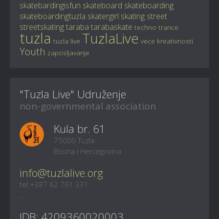
skatebardingisfun
skateboard
skateboarding
skateboardingtuzla
skatergirl
skating
street
streetskating
taraba
tarabaskate
techno
trance
tuzla
TuzlaLive
tuzla live
vece kreativnosti
Youth
zaposljavanje
"Tuzla Live" Udruženje
non-governmental association
Kula br. 61
75000 Tuzla
Bosna i Hercegovina
info@tuzlalive.org
tel:+387 62 761 331
...
IDB: 4209360020003