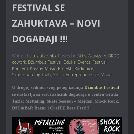
FESTIVAL SE
ZAHUKTAVA – NOVI
DOGAĐAJI !!!
Written by
tuzlalive.info
. Posted in
Aktiv
,
Aktivizam
,
BRDO
cowork
,
Džumbus Festival
,
Eduka
,
Events
,
Festivali
,
Koncerti
,
Kreativ
,
Music
,
Projekti
,
Radionice
,
Skateboarding Tuzla
,
Social Entrepreneurship
,
Visual
U drugoj sedmici svog petog izdanja
Džumbus Festival
se nastavlja sa šest različitih događaja u centru Grada
Tuzla: Mettaling, Skate Session – Mejdan, Shock Rock,
DžUmBaR Bazar i CrafTZ Beer Fest!!!