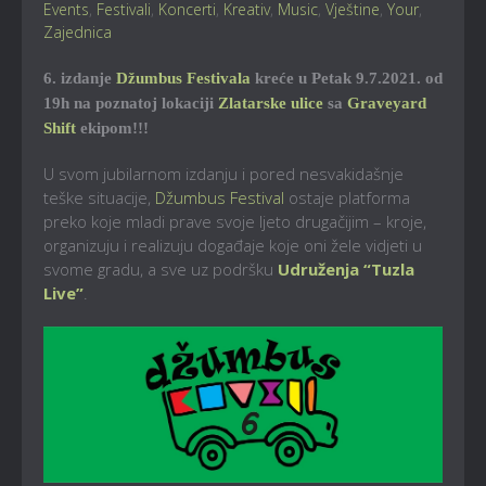
Events
,
Festivali
,
Koncerti
,
Kreativ
,
Music
,
Vještine
,
Your
,
Zajednica
6. izdanje
Džumbus Festivala
kreće u Petak 9.7.2021. od
19h na poznatoj lokaciji
Zlatarske ulice
sa
Graveyard
Shift
ekipom!!!
U svom jubilarnom izdanju i pored nesvakidašnje
teške situacije,
Džumbus Festival
ostaje platforma
preko koje mladi prave svoje ljeto drugačijim – kroje,
organizuju i realizuju događaje koje oni žele vidjeti u
svome gradu, a sve uz podršku
Udruženja “Tuzla
Live”
.