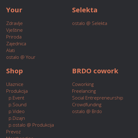
Your
Selekta
Zdravlje
ostalo @ Selekta
Vještine
Priroda
Zajednica
Alati
ostalo @ Your
Shop
BRDO cowork
Ulaznice
Coworking
Produkcija
Freelancing
p.Event
Social Entrepreneurship
p.Sound
Crowdfunding
p.Video
ostalo @ Brdo
p.Dizajn
p.ostalo @ Produkcija
Prevoz