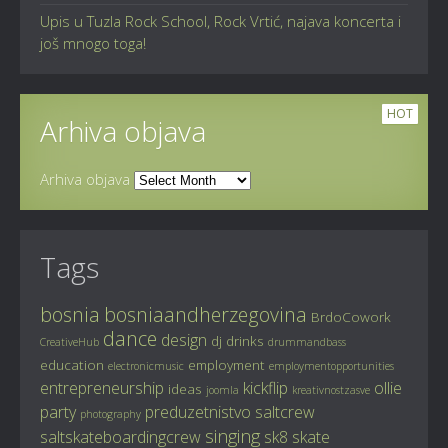
Upis u Tuzla Rock School, Rock Vrtić, najava koncerta i
još mnogo toga!
HOT
Arhiva objava
Arhiva objava
Tags
bosnia
bosniaandherzegovina
BrdoCowork
dance
design
dj
drinks
CreativeHub
drummandbass
education
employment
electronicmusic
employmentopportunities
entrepreneurship
kickflip
ollie
ideas
joomla
kreativnostzasve
party
preduzetnistvo
saltcrew
photography
singing
saltskateboardingcrew
sk8
skate