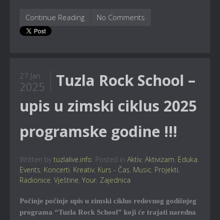
Continue Reading
No Comments
Tuzla Rock School –
27 Jan
2025
upis u zimski ciklus 2025
programske godine !!!
Written by
tuzlalive.info
. Posted in
Aktiv
,
Aktivizam
,
Eduka
,
Events
,
Koncerti
,
Kreativ
,
Kurs - Čas
,
Music
,
Projekti
,
Radionice
,
Vještine
,
Your
,
Zajednica
Počinje počinje upis u zimski ciklus redovnog godišnjeg
programa “Tuzla Rock School” koji će trajati naredna