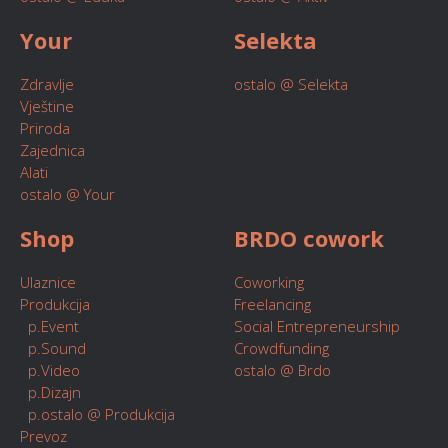
Your
Selekta
Zdravlje
ostalo @ Selekta
Vještine
Priroda
Zajednica
Alati
ostalo @ Your
Shop
BRDO cowork
Ulaznice
Coworking
Produkcija
Freelancing
p.Event
Social Entrepreneurship
p.Sound
Crowdfunding
p.Video
ostalo @ Brdo
p.Dizajn
p.ostalo @ Produkcija
Prevoz