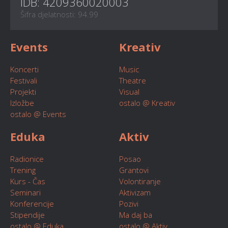
IDB: 4209360020003
Šifra djelatnosti: 94.99
Events
Kreativ
Koncerti
Music
Festivali
Theatre
Projekti
Visual
Izložbe
ostalo @ Kreativ
ostalo @ Events
Eduka
Aktiv
Radionice
Posao
Trening
Grantovi
Kurs - Čas
Volontiranje
Seminari
Aktivizam
Konferencije
Pozivi
Stipendije
Ma daj ba
ostalo @ Eduka
ostalo @ Aktiv