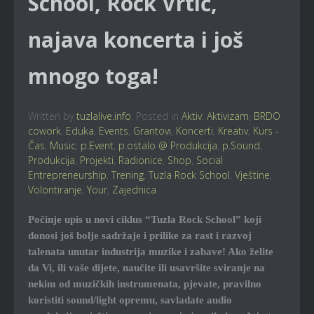
School, Rock Vrtić,
najava koncerta i još
mnogo toga!
Written by
tuzlalive.info
. Posted in
Aktiv
,
Aktivizam
,
BRDO
cowork
,
Eduka
,
Events
,
Grantovi
,
Koncerti
,
Kreativ
,
Kurs -
Čas
,
Music
,
p.Event
,
p.ostalo @ Produkcija
,
p.Sound
,
Produkcija
,
Projekti
,
Radionice
,
Shop
,
Social
Entrepreneurship
,
Trening
,
Tuzla Rock School
,
Vještine
,
Volontiranje
,
Your
,
Zajednica
Počinje upis u novi ciklus “Tuzla Rock School” koji
donosi još bolje sadržaje i prilike za rast i razvoj
talenata unutar industrija muzike i zabave! Ako želite
da Vi, ili vaše dijete, naučite ili usavršite sviranje na
nekim od muzičkih instrumenata, pjevate, pravilno
koristiti sound/light opremu, savladate audio