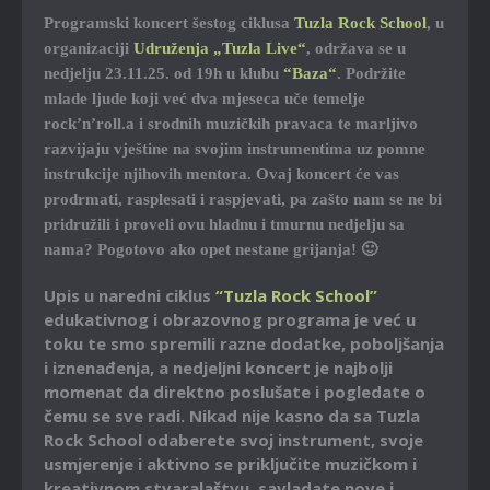
Programski koncert šestog ciklusa
Tuzla Rock School
, u
organizaciji
Udruženja „Tuzla Live“
, održava se u
nedjelju 23.11.25. od 19h u klubu
“Baza“
. Podržite
mlade ljude koji već dva mjeseca uče temelje
rock’n’roll.a i srodnih muzičkih pravaca te marljivo
razvijaju vještine na svojim instrumentima uz pomne
instrukcije njihovih mentora. Ovaj koncert će vas
prodrmati, rasplesati i raspjevati, pa zašto nam se ne bi
pridružili i proveli ovu hladnu i tmurnu nedjelju sa
nama? Pogotovo ako opet nestane grijanja! 🙂
Upis u naredni ciklus
“Tuzla Rock School”
edukativnog i obrazovnog programa je već u
toku te smo spremili razne dodatke, poboljšanja
i iznenađenja, a nedjeljni koncert je najbolji
momenat da direktno poslušate i pogledate o
čemu se sve radi. Nikad nije kasno da sa Tuzla
Rock School odaberete svoj instrument, svoje
usmjerenje i aktivno se priključite muzičkom i
kreativnom stvaralaštvu, savladate nove i