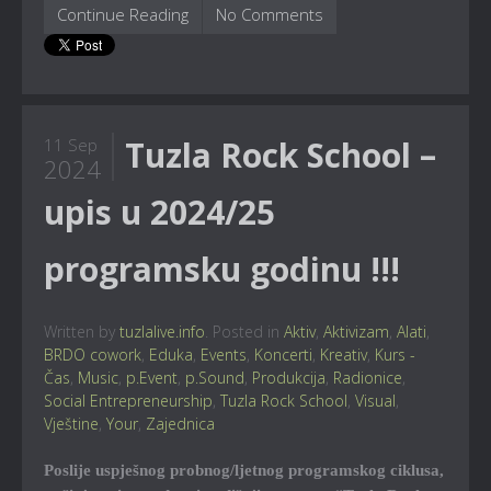
Continue Reading
No Comments
Tuzla Rock School –
11 Sep
2024
upis u 2024/25
programsku godinu !!!
Written by
tuzlalive.info
. Posted in
Aktiv
,
Aktivizam
,
Alati
,
BRDO cowork
,
Eduka
,
Events
,
Koncerti
,
Kreativ
,
Kurs -
Čas
,
Music
,
p.Event
,
p.Sound
,
Produkcija
,
Radionice
,
Social Entrepreneurship
,
Tuzla Rock School
,
Visual
,
Vještine
,
Your
,
Zajednica
Poslije uspješnog probnog/ljetnog programskog ciklusa,