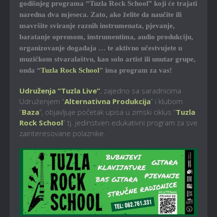
godišnjeg programa “Tuzla Rock School” koji će trajati
naredna dva mjeseca. Zato, ako želite da naučite ili
usavršite sviranje raznih instrumenata, pjevanje,
baratanje opremom, instrumentima, audio produkciju,
organizovanje događaja … te aktivno učestvujete u
muzičkom stvaralaštvu, kao solo artist ili unutar grupe,
onda “
Tuzla Rock School
” ima program za vas!
Udruženja “Tuzla Live”
, zajedno sa saradnicima
Udruženjem “
Alternativna Produkcija
” i klubom
“
Baza
“, objavljuje početak upisa u zimski ciklus “
Tuzla
Rock School
” tj. jedinstven edukativni program za sve
zainteresovane polaznike.