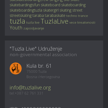
skatebardingisfun
skateboard
skateboarding
skateboardingtuzla
skatergirl
skating
street
streetskating
taraba
tarabaskate
techno
trance
tuzla
TuzlaLive
tuzla live
vece kreativnosti
Youth
zaposljavanje
"Tuzla Live" Udruženje
non-governmental association
Kula br. 61
75000 Tuzla
Bosna i Hercegovina
info@tuzlalive.org
tel:+387 62 761 331
...