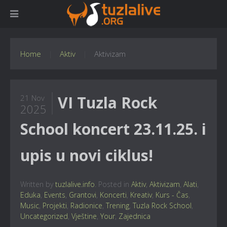
Home
Aktiv
Aktivizam
VI Tuzla Rock
21 Nov
2025
School koncert 23.11.25. i
upis u novi ciklus!
Written by
tuzlalive.info
. Posted in
Aktiv
,
Aktivizam
,
Alati
,
Eduka
,
Events
,
Grantovi
,
Koncerti
,
Kreativ
,
Kurs - Čas
,
Music
,
Projekti
,
Radionice
,
Trening
,
Tuzla Rock School
,
Uncategorized
,
Vještine
,
Your
,
Zajednica