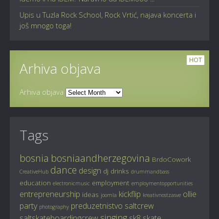
Upis u Tuzla Rock School, Rock Vrtić, najava koncerta i
još mnogo toga!
HOT
Arhiva objava
Arhiva objava
Tags
bosnia
bosniaandherzegovina
BrdoCowork
dance
design
dj
drinks
CreativeHub
drummandbass
education
employment
electronicmusic
employmentopportunities
entrepreneurship
kickflip
ollie
ideas
joomla
kreativnostzasve
party
preduzetnistvo
saltcrew
photography
singing
saltskateboardingcrew
sk8
skate