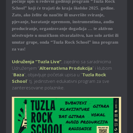
počinje upis u redovni godišnji program “Tuzla Rock
School” koji će trajati do kraja školske 2025. godine.
Zato, ako želite da naučite ili usavršite sviranje,
pjevanje, baratanje opremom, instrumentima, audio
produciranje, organizovanje događaja … te aktivno
učestvujete u muzičkom stvaralaštvu, kao solo artist ili
unutar grupe, onda “Tuzla Rock School” ima program
za vas!
Udruženja “Tuzla Live”
, zajedno sa saradnicima
Udruženjem “
Alternativna Produkcija
” i klubom
“
Baza
“, objavljuje početak upisa u “
Tuzla Rock
School
” tj. jedinstven edukativni program za sve
zainteresovane polaznike.