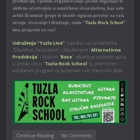
produkciju, vještine organizovanja javnih događaja te
aktivno učestvujete u muzičkom stvaralaštvu, kao solo
artist ili unutar grupe te imatie siguran prostor za rad,
učenje, stvaranje i druženje, onda “
Tuzla Rock School
”
ima program za vas!
Udruženja “Tuzla Live”
, zajedno sa saradnicima
“Džumbus Festivalom”, Udruženjem “
Alternativna
Produkcija
” i klubom “
Baza
“, objavljuje početak upisa
u zimski ciklus “
Tuzla Rock School
” tj. jedinstven
edukativni program za polaznike svih starosnih dobi.
Continue Reading
No Comments