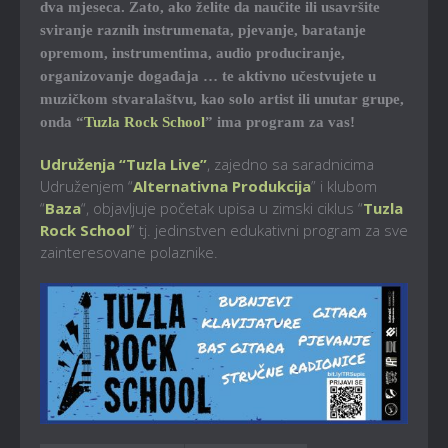
dva mjeseca. Zato, ako želite da naučite ili usavršite
sviranje raznih instrumenata, pjevanje, baratanje
opremom, instrumentima, audio produciranje,
organizovanje događaja … te aktivno učestvujete u
muzičkom stvaralaštvu, kao solo artist ili unutar grupe,
onda “
Tuzla Rock School
” ima program za vas!
Udruženja “Tuzla Live”
, zajedno sa saradnicima
Udruženjem “
Alternativna Produkcija
” i klubom
“
Baza
“, objavljuje početak upisa u zimski ciklus “
Tuzla
Rock School
” tj. jedinstven edukativni program za sve
zainteresovane polaznike.