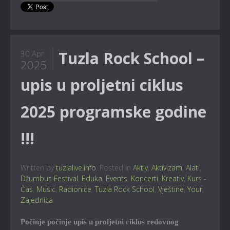
Tuzla Rock School –
30 Apr
2025
upis u proljetni ciklus
2025 programske godine
!!!
Written by
tuzlalive.info
. Posted in
Aktiv
,
Aktivizam
,
Alati
,
Džumbus Festival
,
Eduka
,
Events
,
Koncerti
,
Kreativ
,
Kurs -
Čas
,
Music
,
Radionice
,
Tuzla Rock School
,
Vještine
,
Your
,
Zajednica
Počinje počinje upis u proljetni ciklus redovnog