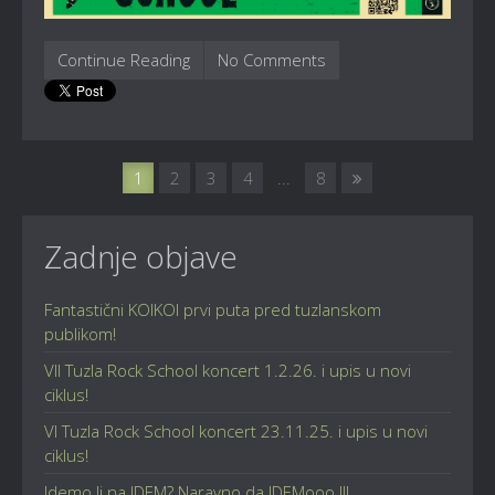
Continue Reading
No Comments
1
2
3
4
...
8
Zadnje objave
Fantastični KOIKOI prvi puta pred tuzlanskom
publikom!
VII Tuzla Rock School koncert 1.2.26. i upis u novi
ciklus!
VI Tuzla Rock School koncert 23.11.25. i upis u novi
ciklus!
Idemo li na IDEM? Naravno da IDEMooo !!!