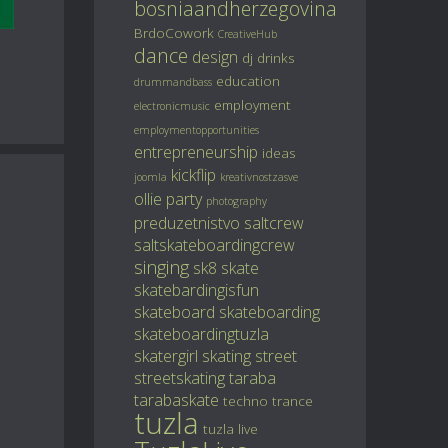
bosniaandherzegovina
BrdoCowork
CreativeHub
dance
design
dj
drinks
education
drummandbass
employment
electronicmusic
employmentopportunities
entrepreneurship
ideas
kickflip
joomla
kreativnostzasve
ollie
party
photography
preduzetnistvo
saltcrew
saltskateboardingcrew
singing
sk8
skate
skatebardingisfun
skateboard
skateboarding
skateboardingtuzla
skatergirl
skating
street
streetskating
taraba
tarabaskate
techno
trance
tuzla
tuzla live