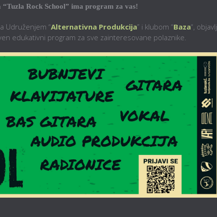
nda “Tuzla Rock School” ima program za vas!
ma Udruženjem “
Alternativna Produkcija
” i klubom “
Baza
“, objavl
stven edukativni program za sve zainteresovane polaznike.