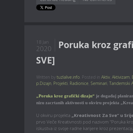
Poruka kroz graf
18 Jan
2020
SVE]
Written by
tuzlalive.info
. Posted in
Aktiv
,
Aktivizam
,
p.Dizajn
,
Projekti
,
Radionice
,
Seminari
,
Tandemski A
„Poruka kroz grafički dizajn“
je događaj planira
nizu zacrtanih aktivnosti u okviru projekta „Kreat
U okviru projekta
„Kreativnost Za Sve“ u Srij
prvo Veče Kreativnosti pod nazivom “Poruka kroz 
iskustva iz svoje radne karijere kroz prezentaci