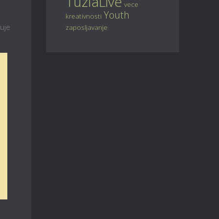
TuzlaLive
vece
Youth
kreativnosti
juje
zaposljavanje