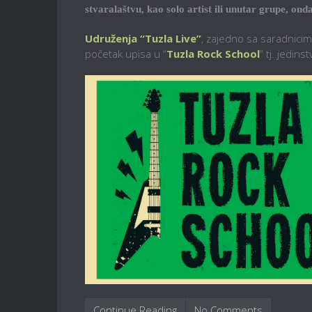
stvaralaštvu, kao solo artist ili unutar grupe, o
Udruženja “Tuzla Live”
, zajedno sa saradnici
početak upisa u “
Tuzla Rock School
” tj. jedin
Continue Reading
No Comments