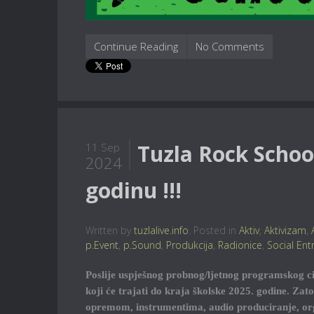
Continue Reading
No Comments
Tuzla Rock Schoo
11 Sep
2024
godinu !!!
Written by
tuzlalive.info
. Posted in
Aktiv
,
Aktivizam
,
p.Event
,
p.Sound
,
Produkcija
,
Radionice
,
Social Ent
Poslije uspješnog probnog/ljetnog programskog ci
koji će trajati do kraja školske 2025. godine. Zato,
opremom, instrumentima, audio produciranje, or