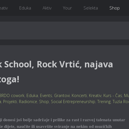
eativ
Eduka
Aktiv
Your
Selekta
Shop
 School, Rock Vrtić, najava
toga!
BRDO cowork
,
Eduka
,
Events
,
Grantovi
,
Koncerti
,
Kreativ
,
Kurs - Čas
,
Mu
a
,
Projekti
,
Radionice
,
Shop
,
Social Entrepreneurship
,
Trening
,
Tuzla Ro
 donosi još bolje sadržaje i prilike za rast i razvoj talenata unutar
še dijete, naučite ili usavršite sviranje na nekim od muzičkih