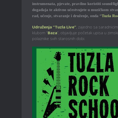
instrumenata, pjevate, pravilno koristiti sound/l
događaja te aktivno učestvujete u muzičkom stvaral
rad, učenje, stvaranje i druženje, onda “
Tuzla Ro
Udruženja “Tuzla Live”
, zajedno sa saradnici
klubom “
Baza
“, objavljuje početak upisa u zimski
polaznike svih starosnih dobi.