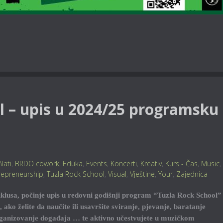
l – upis u 2024/25 programsku
Alati
,
BRDO cowork
,
Eduka
,
Events
,
Koncerti
,
Kreativ
,
Kurs - Čas
,
Music
,
repreneurship
,
Tuzla Rock School
,
Visual
,
Vještine
,
Your
,
Zajednica
klusa, počinje upis u redovni godišnji program “Tuzla Rock School”
 ako želite da naučite ili usavršite sviranje, pjevanje, baratanje
ganizovanje događaja … te aktivno učestvujete u muzičkom