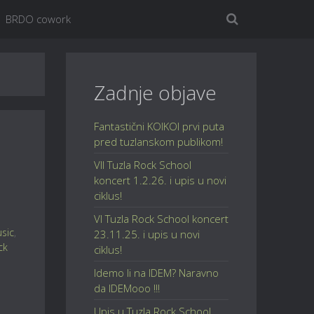
BRDO cowork
Zadnje objave
Fantastični KOIKOI prvi puta
pred tuzlanskom publikom!
VII Tuzla Rock School
koncert 1.2.26. i upis u novi
ciklus!
VI Tuzla Rock School koncert
sic
,
23.11.25. i upis u novi
ck
ciklus!
Idemo li na IDEM? Naravno
da IDEMooo !!!
Upis u Tuzla Rock School,