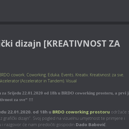
ički dizajn [KREATIVNOST ZA
BRDO cowork
,
Coworking
,
Eduka
,
Events
,
Kreativ
,
Kreativnost za sve
,
kcelerator (Accelerator in Tandem)
,
Visual
n za Srijedu 22.01.2020 od 18h u BRDO coworking prostoru, a prvi j
ivnost za sve“ !!!
edu 22.01.2020. od 18h u
BRDO coworking prostoru
održaće 
grafički dizajn”. Svoj pogled na vizuelnu umjetnost te primjere i
ju i razgovor će nam predočiti gospodin
Dado Babović
.