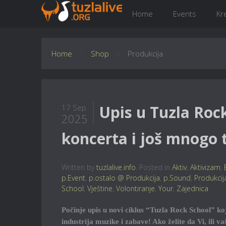
Home
Events
Kr
Home
Shop
Produkcija
Upis u Tuzla Rock
17 Sep
2025
koncerta i još mnogo 
Written by
tuzlalive.info
. Posted in
Aktiv
,
Aktivizam
,
p.Event
,
p.ostalo @ Produkcija
,
p.Sound
,
Produkcij
School
,
Vještine
,
Volontiranje
,
Your
,
Zajednica
Počinje upis u novi ciklus “Tuzla Rock School” koji
industrija muzike i zabave! Ako želite da Vi, ili va