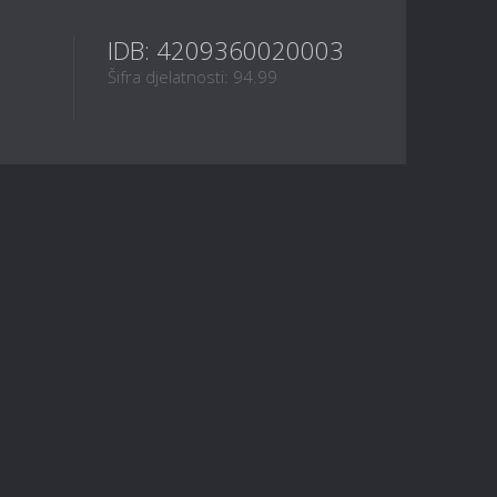
IDB: 4209360020003
Šifra djelatnosti: 94.99