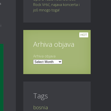
h
Rock Vrtić, najava koncerta i
još mnogo toga!
 i
HOT
Arhiva objava
Arhiva objava
Tags
bosnia