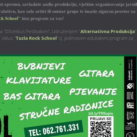
ight opremu, savladate audio produkciju, vještine organizovanja javni
aštvu, kao solo artist ili unutar grupe te imatie siguran prostor za
ck School
” ima program za vas!
ma “Džumbus Festivalom”, Udruženjem “
Alternativna Produkcija
”
 ciklus “
Tuzla Rock School
” tj. jedinstven edukativni program za