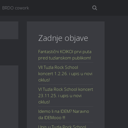
BRDO cowork
Zadnje objave
Fantastični KOIKOI prvi puta
pred tuzlanskom publikom!
VII Tuzla Rock School
koncert 1.2.26. i upis u novi
ciklus!
VI Tuzla Rock School koncert
23.11.25. i upis u novi
ciklus!
Idemo li na IDEM? Naravno
da IDEMooo !!!
Upis u Tuzla Rock School,