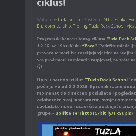
ciklus!
Written by
tuzlalive.info
. Posted in
Aktiv
,
Eduka
,
Eve
Entrepreneurship
,
Trening
,
Tuzla Rock School
,
Vješ
Programski koncert šestog ciklusa
Tuzla Rock Sc
1.2.26. od 19h u klubu
“Baza“
. Podržite mlade lj
pravaca te marljivo razvijaju vještine na svojim
vas prodrmati, rasplesati i raspjevati, pa zašto n
🙂
Upis u naredni ciklus
“Tuzla Rock School”
ed
počinju ve od 2.2.2026. Spremili razne dodatk
momenat da direktno poslušate i pogledate 
odaberete svoj instrument, svoje usmjerenj
savladate nove i usavršite postojeće znanje/
grupe –
upišite se
! (
https://bit.ly/TRSupis
)