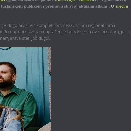
d tuzlanskom publikom i promovisati svoj aktualni album „
O sreći u
eć je dugo proširen kompletnom nezavisnom regionalnom i
eđu najimpresivnije i najtraženije bendove sa ovih prostora, jer u
namjerava stati još dugo!.