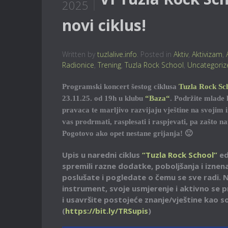
2025
novi ciklus!
Written by
tuzlalive.info
. Posted in
Aktiv
,
Aktivizam
,
Radionice
,
Trening
,
Tuzla Rock School
,
Uncategoriz
Programski koncert šestog ciklusa
Tuzla Rock Sc
23.11.25. od 19h u klubu
“Baza“
. Podržite mlade 
pravaca te marljivo razvijaju vještine na svojim
vas prodrmati, rasplesati i raspjevati, pa zašto n
Pogotovo ako opet nestane grijanja! 🙂
Upis u naredni ciklus
“Tuzla Rock School”
ed
spremili razne dodatke, poboljšanja i iznen
poslušate i pogledate o čemu se sve radi. 
instrument, svoje usmjerenje i aktivno se 
i usavršite postojeće znanje/vještine kao so
(
https://bit.ly/TRSupis
)