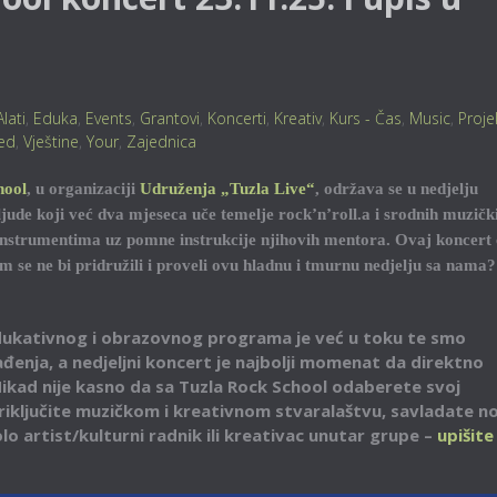
Alati
,
Eduka
,
Events
,
Grantovi
,
Koncerti
,
Kreativ
,
Kurs - Čas
,
Music
,
Proje
ed
,
Vještine
,
Your
,
Zajednica
hool
, u organizaciji
Udruženja „Tuzla Live“
, održava se u nedjelju
ljude koji već dva mjeseca uče temelje rock’n’roll.a i srodnih muzičk
 instrumentima uz pomne instrukcije njihovih mentora. Ovaj koncert 
am se ne bi pridružili i proveli ovu hladnu i tmurnu nedjelju sa nama?
ukativnog i obrazovnog programa je već u toku te smo
ađenja, a nedjeljni koncert je najbolji momenat da direktno
Nikad nije kasno da sa Tuzla Rock School odaberete svoj
priključite muzičkom i kreativnom stvaralaštvu, savladate n
lo artist/kulturni radnik ili kreativac unutar grupe –
upišite