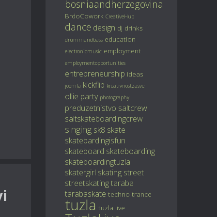
bosniaandherzegovina
BrdoCowork
CreativeHub
dance
design
dj
drinks
education
drummandbass
employment
electronicmusic
employmentopportunities
entrepreneurship
ideas
kickflip
joomla
kreativnostzasve
ollie
party
photography
preduzetnistvo
saltcrew
saltskateboardingcrew
singing
sk8
skate
skatebardingisfun
skateboard
skateboarding
skateboardingtuzla
skatergirl
skating
street
streetskating
taraba
vi
tarabaskate
techno
trance
tuzla
tuzla live