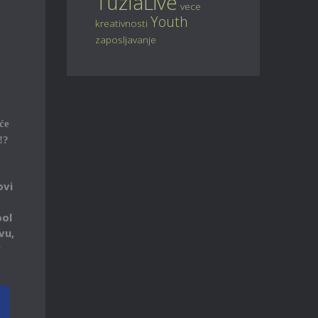
TuzlaLive
vece
Youth
kreativnosti
zaposljavanje
će
!?
ovi
ool
vu,
r