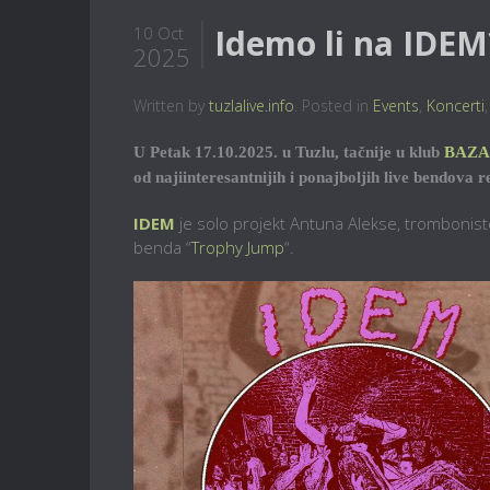
Idemo li na IDEM
10 Oct
2025
Written by
tuzlalive.info
. Posted in
Events
,
Koncerti
U Petak 17.10.2025. u Tuzlu, tačnije u klub
BAZA
od najiinteresantnijih i ponajboljih live bendova 
IDEM
je solo projekt Antuna Alekse, trombonis
benda “
Trophy Jump
“.