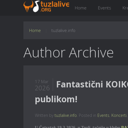
Home
Events
Kr
Home
tuzlalive.info
Author Archive
Fantastični KOIK
17 Mar
2026
publikom!
Written by
tuzlalive.info
. Posted in
Events
,
Koncerti
U Četvrtak 19.3.2026. u Tuzli, tačnije u klubu
BA