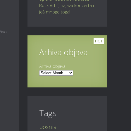
Rock Vrtić, najava koncerta i
još mnogo toga!
živo
HOT
Arhiva objava
Arhiva objava
Tags
bosnia