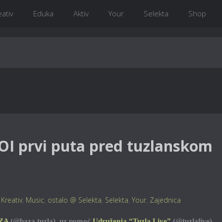
eativ
Eduka
Aktiv
Your
Selekta
Shop
OI prvi puta pred tuzlanskom
,
Kreativ
,
Music
,
ostalo @ Selekta
,
Selekta
,
Your
,
Zajednica
ZA
(@baza.tuzla), uz pomoć
Udruženja “Tuzla Live”
(@tuzlalive),