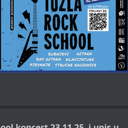
ool koncert 23.11.25. i upis u