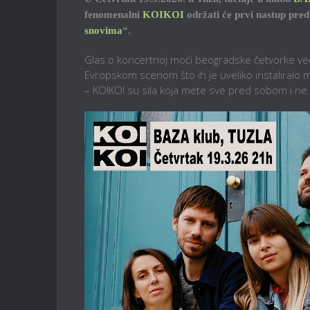
fenomenalni
KOIKOI
održati će prvi nastup pre
snovima
“.
Glas o koncertnoj moći beogradske četvorke v
Evropskom scenom što ih je uveliko instaliralo m
– KOIKOI su sila koja mete sve pred sobom i ne 