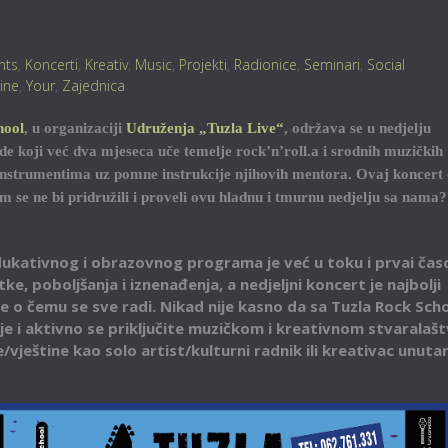
nts
,
Koncerti
,
Kreativ
,
Music
,
Projekti
,
Radionice
,
Seminari
,
Social
tine
,
Your
,
Zajednica
hool
, u organizaciji
Udruženja „Tuzla Live“
, održava se u nedjelju
ude koji već dva mjeseca uče temelje rock’n’roll.a i srodnih muzičkih
 instrumentima uz pomne instrukcije njihovih mentora. Ovaj koncert 
am se ne bi pridružili i proveli ovu hladnu i tmurnu nedjelju sa nama?
ukativnog i obrazovnog programa je već u toku i prvai čas
e, poboljšanja i iznenađenja, a nedjeljni koncert je najbolji
o čemu se sve radi. Nikad nije kasno da sa Tuzla Rock Sch
e i aktivno se priključite muzičkom i kreativnom stvaralašt
vještine kao solo artist/kulturni radnik ili kreativac unuta