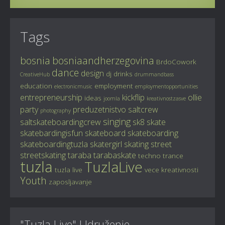
Tags
bosnia
bosniaandherzegovina
BrdoCowork
dance
design
dj
drinks
CreativeHub
drummandbass
education
employment
electronicmusic
employmentopportunities
entrepreneurship
kickflip
ollie
ideas
joomla
kreativnostzasve
party
preduzetnistvo
saltcrew
photography
singing
saltskateboardingcrew
sk8
skate
skatebardingisfun
skateboard
skateboarding
skateboardingtuzla
skatergirl
skating
street
streetskating
taraba
tarabaskate
techno
trance
tuzla
TuzlaLive
tuzla live
vece kreativnosti
Youth
zaposljavanje
"Tuzla Live" Udruženje