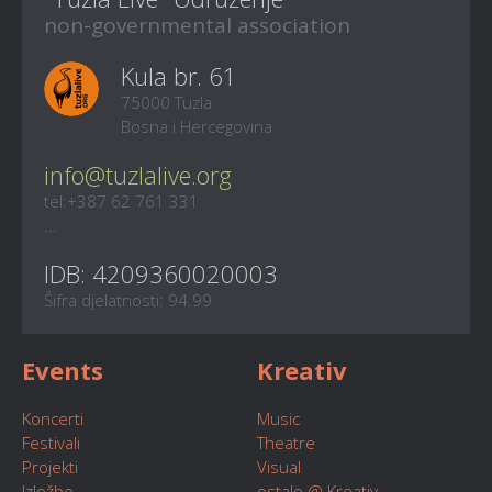
non-governmental association
Kula br. 61
75000 Tuzla
Bosna i Hercegovina
info@tuzlalive.org
tel:+387 62 761 331
...
IDB: 4209360020003
Šifra djelatnosti: 94.99
Events
Kreativ
Koncerti
Music
Festivali
Theatre
Projekti
Visual
Izložbe
ostalo @ Kreativ