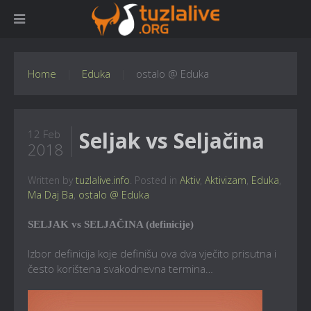
Home
Eduka
ostalo @ Eduka
Seljak vs Seljačina
12 Feb
2018
Written by
tuzlalive.info
. Posted in
Aktiv
,
Aktivizam
,
Eduka
,
Ma Daj Ba
,
ostalo @ Eduka
SELJAK vs SELJAČINA (definicije)
Izbor definicija koje definišu ova dva vječito prisutna i
često korištena svakodnevna termina…