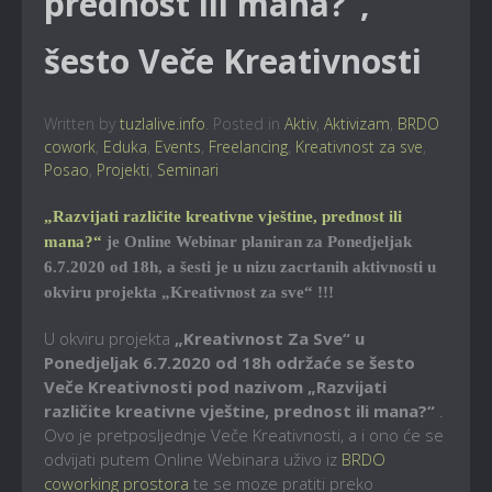
prednost ili mana?“,
šesto Veče Kreativnosti
Written by
tuzlalive.info
. Posted in
Aktiv
,
Aktivizam
,
BRDO
cowork
,
Eduka
,
Events
,
Freelancing
,
Kreativnost za sve
,
Posao
,
Projekti
,
Seminari
„Razvijati različite kreativne vještine, prednost ili
mana?“
je Online Webinar planiran za Ponedjeljak
6.7.2020 od 18h, a šesti je u nizu zacrtanih aktivnosti u
okviru projekta „Kreativnost za sve“ !!!
U okviru projekta
„Kreativnost Za Sve“ u
Ponedjeljak 6.7.2020 od 18h održaće se šesto
Veče Kreativnosti pod nazivom
„Razvijati
različite kreativne vještine, prednost ili mana?“
.
Ovo je pretposljednje Veče Kreativnosti, a i ono će se
odvijati putem Online Webinara uživo iz
BRDO
coworking prostora
te se moze pratiti preko