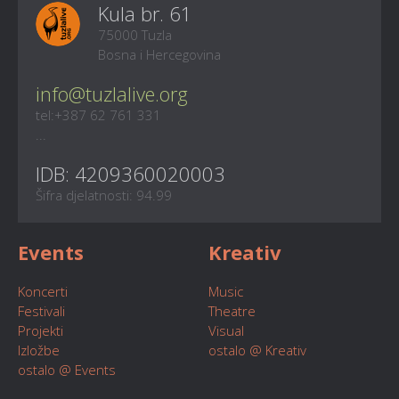
Kula br. 61
75000 Tuzla
Bosna i Hercegovina
info@tuzlalive.org
tel:+387 62 761 331
...
IDB: 4209360020003
Šifra djelatnosti: 94.99
Events
Kreativ
Koncerti
Music
Festivali
Theatre
Projekti
Visual
Izložbe
ostalo @ Kreativ
ostalo @ Events