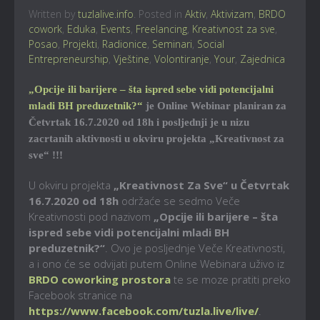
Written by
tuzlalive.info
. Posted in
Aktiv
,
Aktivizam
,
BRDO
cowork
,
Eduka
,
Events
,
Freelancing
,
Kreativnost za sve
,
Posao
,
Projekti
,
Radionice
,
Seminari
,
Social
Entrepreneurship
,
Vještine
,
Volontiranje
,
Your
,
Zajednica
„Opcije ili barijere – šta ispred sebe vidi potencijalni
mladi BH preduzetnik?“
je Online Webinar planiran za
Četvrtak 16.7.2020 od 18h i posljednji je u nizu
zacrtanih aktivnosti u okviru projekta „Kreativnost za
sve“ !!!
U okviru projekta
„Kreativnost Za Sve“ u Četvrtak
16.7.2020 od 18h
održaće se sedmo Veče
Kreativnosti pod nazivom
„Opcije ili barijere – šta
ispred sebe vidi potencijalni mladi BH
preduzetnik?“
. Ovo je posljednje Veče Kreativnosti,
a i ono će se odvijati putem Online Webinara uživo iz
BRDO coworking prostora
te se moze pratiti preko
Facebook stranice na
https://www.facebook.com/tuzla.live/live/
.