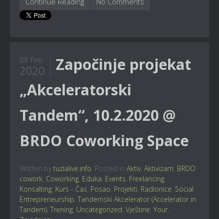
Continue Reading
No Comments
Započinje projekat
08 Feb
2020
„Akceleratorski
Tandem“, 10.2.2020 @
BRDO Coworking Space
Written by
tuzlalive.info
. Posted in
Aktiv
,
Aktivizam
,
BRDO
cowork
,
Coworking
,
Eduka
,
Events
,
Freelancing
,
Konsalting
,
Kurs - Čas
,
Posao
,
Projekti
,
Radionice
,
Social
Entrepreneurship
,
Tandemski Akcelerator (Accelerator in
Tandem)
,
Trening
,
Uncategorized
,
Vještine
,
Your
,