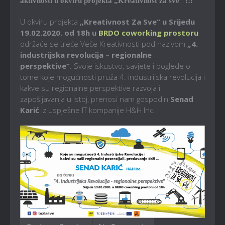
aktivnosti u okviru projekta „Kreativnost za sve“ !!!
U okviru projekta
„Kreativnost Za Sve“ u Srijedu
19.02.2020. od 18h u
BRDO coworking prostoru
održaće se treće Veče Kreativnosti pod nazivom
„4.
industrijska revolucija – regionalne
perspektive“
. Svoje iskustvo, savjete i poglede o
tome koje mogućnosti pruža 4. industrijska revolucija i
kakve su regionalne perspektive razvoja i
zapošljavanja u istoj, prenosi nam gospodin
Senad
Karić
iz uspješne IT kompanije H&H Inc.