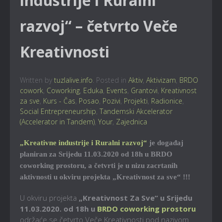
industrije i Ruralni
razvoj“ – četvrto Veče
Kreativnosti
Written by
tuzlalive.info
. Posted in
Aktiv
,
Aktivizam
,
BRDO
cowork
,
Coworking
,
Eduka
,
Events
,
Grantovi
,
Kreativnost
za sve
,
Kurs - Čas
,
Posao
,
Pozivi
,
Projekti
,
Radionice
,
Social Entrepreneurship
,
Tandemski Akcelerator
(Accelerator in Tandem)
,
Your
,
Zajednica
„Kreativne industrije i Ruralni razvoj“
je događaj
planiran za Srijedu 11.03.2020 od 18h u BRDO
coworking prostoru, a četvrti je u nizu zacrtanih
aktivnosti u okviru projekta „Kreativnost za sve“ !!!
U okviru projekta
„Kreativnost Za Sve“ u Srijedu
11.03.2020. od 18h u
BRDO coworking prostoru
održaće se četvrto Veče Kreativnosti pod nazivom