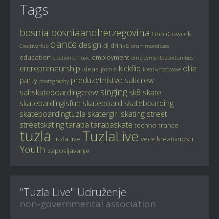
Tags
bosnia
bosniaandherzegovina
BrdoCowork
dance
design
dj
drinks
CreativeHub
drummandbass
education
employment
electronicmusic
employmentopportunities
entrepreneurship
kickflip
ollie
ideas
joomla
kreativnostzasve
party
preduzetnistvo
saltcrew
photography
singing
saltskateboardingcrew
sk8
skate
skatebardingisfun
skateboard
skateboarding
skateboardingtuzla
skatergirl
skating
street
streetskating
taraba
tarabaskate
techno
trance
tuzla
TuzlaLive
tuzla live
vece kreativnosti
Youth
zaposljavanje
"Tuzla Live" Udruženje
non-governmental association