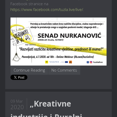
Facebook stranice na
https://www.facebook.com/tuzla.live/live/
.
Continue Reading
No Comments
„Kreativne
09 Mar
2020