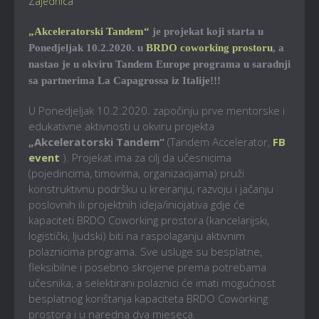
Zajednica
„Akceleratorski Tandem“
je projekat koji starta u
Ponedjeljak 10.2.2020. u
BRDO coworking prostoru
, a
nastao je u okviru Tandem Europe programa u saradnji
sa partnerima La Capagrossa iz Italije!!!
U Ponedjeljak 10.2.2020. započinju prve mentorske i
edukativne aktivnosti u okviru projekta
„Akceleratorski Tandem“
(Tandem Accelerator,
FB
event
). Projekat ima za cilj da učesnicima
(pojedincima, timovima, organizacijama) pruži
konstruktivnu podršku u kreiranju, razvoju i jačanju
poslovnih ili projektnih ideja/inicijativa gdje će
kapaciteti BRDO Coworking prostora (kancelarijski,
logistički, ljudski) biti na raspolaganju aktivnim
polaznicima programa. Sve usluge su besplatne,
fleksibilne i posebno skrojene prema potrebama
učesnika, a selektirani polaznici će imati mogućnost
besplatnog korištanja kapaciteta BRDO Coworking
prostora i u naredna dva mjeseca.