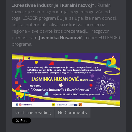
„Kreativne industrije i Ruralni razvoj“
. Ruralni
razvoj nije samo agronomija, nego mnogo više od
toga. LEADER program EU je iza ugla, šta nam donosi,
koji su potencijali, kakva su iskustva i primjeri iz
regiona – sve osvrte kroz prezentaciju i razgovor
prenosi nam
Jasminka Husanović
, trener EU LEADER
programa.
Continue Reading
No Comments