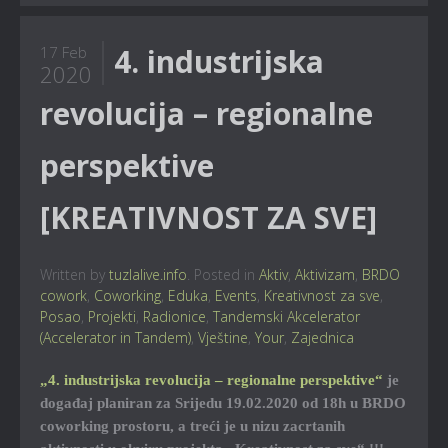
4. industrijska
17 Feb
2020
revolucija – regionalne
perspektive
[KREATIVNOST ZA SVE]
Written by
tuzlalive.info
. Posted in
Aktiv
,
Aktivizam
,
BRDO
cowork
,
Coworking
,
Eduka
,
Events
,
Kreativnost za sve
,
Posao
,
Projekti
,
Radionice
,
Tandemski Akcelerator
(Accelerator in Tandem)
,
Vještine
,
Your
,
Zajednica
„4. industrijska revolucija – regionalne perspektive“
je
događaj planiran za Srijedu 19.02.2020 od 18h u BRDO
coworking prostoru, a treći je u nizu zacrtanih