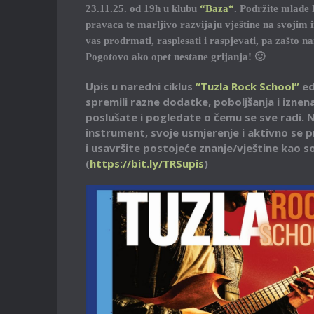
23.11.25. od 19h u klubu
“Baza“
. Podržite mlade 
pravaca te marljivo razvijaju vještine na svojim
vas prodrmati, rasplesati i raspjevati, pa zašto n
Pogotovo ako opet nestane grijanja! 🙂
Upis u naredni ciklus
“Tuzla Rock School”
ed
spremili razne dodatke, poboljšanja i iznen
poslušate i pogledate o čemu se sve radi. 
instrument, svoje usmjerenje i aktivno se 
i usavršite postojeće znanje/vještine kao so
(
https://bit.ly/TRSupis
)