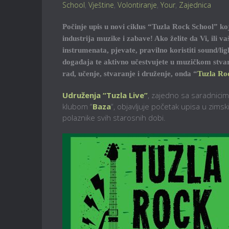
School
,
Vještine
,
Volontiranje
,
Your
,
Zajednica
Počinje upis u novi ciklus “Tuzla Rock School” koji
industrija muzike i zabave! Ako želite da Vi, ili va
instrumenata, pjevate, pravilno koristiti sound/l
događaja te aktivno učestvujete u muzičkom stvaral
rad, učenje, stvaranje i druženje, onda “
Tuzla Ro
Udruženja “Tuzla Live”
, zajedno sa saradnici
klubom “
Baza
“, objavljuje početak upisa u zimski
polaznike svih starosnih dobi.