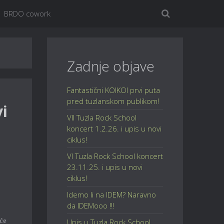
BRDO cowork
Zadnje objave
Fantastični KOIKOI prvi puta
pred tuzlanskom publikom!
vi
VII Tuzla Rock School
koncert 1.2.26. i upis u novi
ciklus!
VI Tuzla Rock School koncert
23.11.25. i upis u novi
ciklus!
Idemo li na IDEM? Naravno
da IDEMooo !!!
će
Upis u Tuzla Rock School,