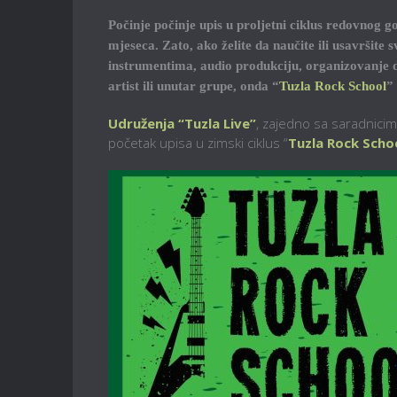
Počinje počinje upis u proljetni ciklus redovnog 
mjeseca. Zato, ako želite da naučite ili usavršit
instrumentima, audio produkciju, organizovanje 
artist ili unutar grupe, onda “
Tuzla Rock School
”
Udruženja “Tuzla Live”
, zajedno sa saradnici
početak upisa u zimski ciklus “
Tuzla Rock Scho