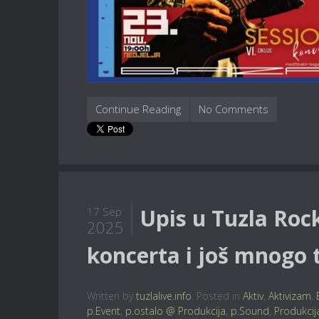
Continue Reading
No Comments
Upis u Tuzla Rock
17 Sep
2025
koncerta i još mnogo 
Written by
tuzlalive.info
. Posted in
Aktiv
,
Aktivizam
,
p.Event
,
p.ostalo @ Produkcija
,
p.Sound
,
Produkcij