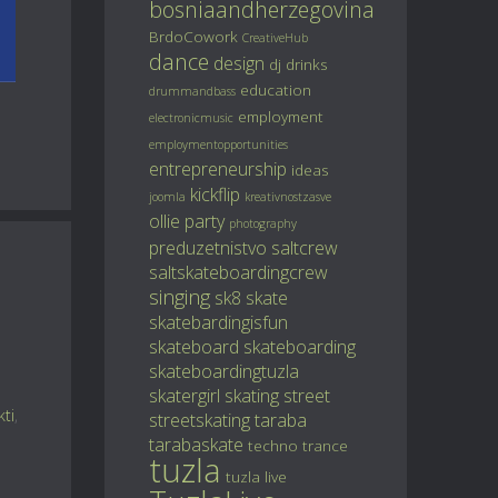
bosniaandherzegovina
BrdoCowork
CreativeHub
dance
design
dj
drinks
education
drummandbass
employment
electronicmusic
employmentopportunities
entrepreneurship
ideas
kickflip
joomla
kreativnostzasve
ollie
party
photography
preduzetnistvo
saltcrew
saltskateboardingcrew
singing
sk8
skate
skatebardingisfun
skateboard
skateboarding
skateboardingtuzla
skatergirl
skating
street
kti
,
streetskating
taraba
tarabaskate
techno
trance
tuzla
tuzla live