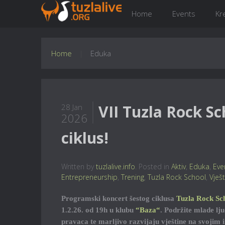
Home
Events
Kr
Home
Eduka
VII Tuzla Rock Sc
28 Jan
2026
ciklus!
Written by
tuzlalive.info
. Posted in
Aktiv
,
Eduka
,
Eve
Entrepreneurship
,
Trening
,
Tuzla Rock School
,
Vješ
Programski koncert šestog ciklusa
Tuzla Rock Sc
1.2.26. od 19h u klubu
“Baza“
. Podržite mlade lj
pravaca te marljivo razvijaju vještine na svojim