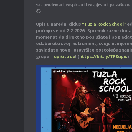
vas prodrmati, rasplesati i raspjevati, pa zašto n
🙂
Upis u naredni ciklus
“Tuzla Rock School”
ed
počinju ve od 2.2.2026. Spremili razne dodatk
momenat da direktno poslušate i pogledate 
odaberete svoj instrument, svoje usmjerenj
savladate nove i usavršite postojeće znanje/
grupe –
upišite se
! (
https://bit.ly/TRSupis
)