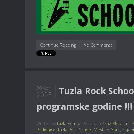
Continue Reading
No Comments
Tuzla Rock School
30 Apr
2025
programske godine !!!
Written by
tuzlalive.info
. Posted in
Aktiv
,
Aktivizam
,
Radionice
,
Tuzla Rock School
,
Vještine
,
Your
,
Zajed