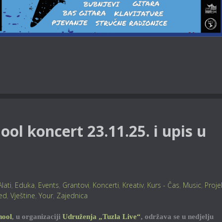
ool koncert 23.11.25. i upis u
Alati
,
Eduka
,
Events
,
Grantovi
,
Koncerti
,
Kreativ
,
Kurs - Čas
,
Music
,
Proje
ed
,
Vještine
,
Your
,
Zajednica
hool
, u organizaciji
Udruženja „Tuzla Live“
, održava se u nedjelju