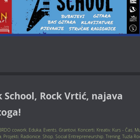
 School, Rock Vrtić, najava
toga!
BRDO cowork
,
Eduka
,
Events
,
Grantovi
,
Koncerti
,
Kreativ
,
Kurs - Čas
,
Mu
a
,
Projekti
,
Radionice
,
Shop
,
Social Entrepreneurship
,
Trening
,
Tuzla Ro