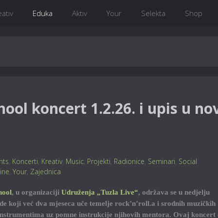
eativ
Eduka
Aktiv
Your
Selekta
Shop
hool koncert 1.2.26. i upis u no
nts
,
Koncerti
,
Kreativ
,
Music
,
Projekti
,
Radionice
,
Seminari
,
Social
tine
,
Your
,
Zajednica
hool
, u organizaciji
Udruženja „Tuzla Live“
, održava se u nedjelju
ude koji već dva mjeseca uče temelje rock’n’roll.a i srodnih muzičkih
 instrumentima uz pomne instrukcije njihovih mentora. Ovaj koncert 