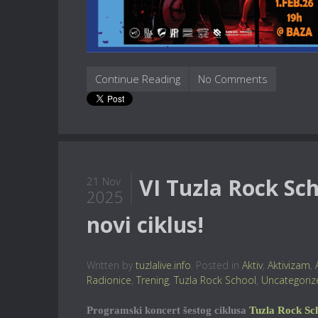
Continue Reading
No Comments
VI Tuzla Rock Sch
21 Nov
2025
novi ciklus!
Written by
tuzlalive.info
. Posted in
Aktiv
,
Aktivizam
,
Radionice
,
Trening
,
Tuzla Rock School
,
Uncategoriz
Programski koncert šestog ciklusa
Tuzla Rock Sc