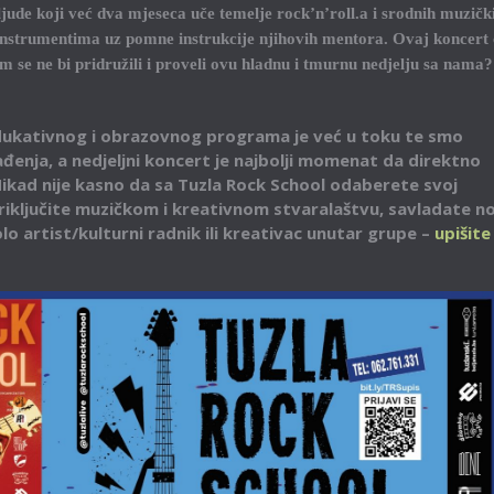
ljude koji već dva mjeseca uče temelje rock’n’roll.a i srodnih muzičk
 instrumentima uz pomne instrukcije njihovih mentora. Ovaj koncert 
am se ne bi pridružili i proveli ovu hladnu i tmurnu nedjelju sa nama?
ukativnog i obrazovnog programa je već u toku te smo
ađenja, a nedjeljni koncert je najbolji momenat da direktno
Nikad nije kasno da sa Tuzla Rock School odaberete svoj
priključite muzičkom i kreativnom stvaralaštvu, savladate n
lo artist/kulturni radnik ili kreativac unutar grupe –
upišite