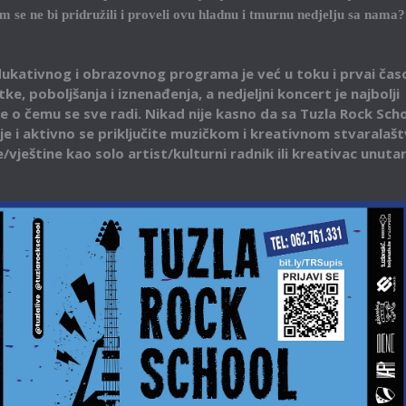
am se ne bi pridružili i proveli ovu hladnu i tmurnu nedjelju sa nama?
ukativnog i obrazovnog programa je već u toku i prvai čas
e, poboljšanja i iznenađenja, a nedjeljni koncert je najbolji
o čemu se sve radi. Nikad nije kasno da sa Tuzla Rock Sch
e i aktivno se priključite muzičkom i kreativnom stvaralašt
vještine kao solo artist/kulturni radnik ili kreativac unuta