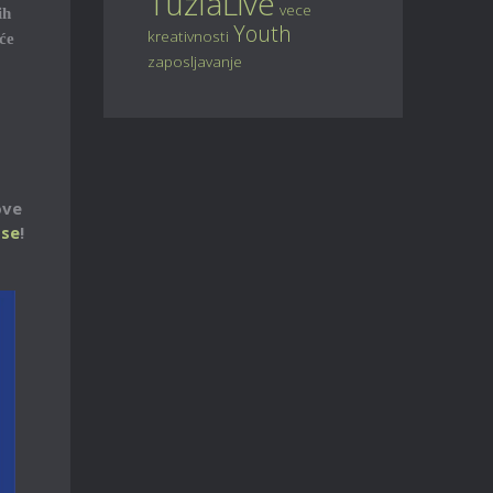
TuzlaLive
vece
ih
Youth
kreativnosti
će
zaposljavanje
ove
 se
!