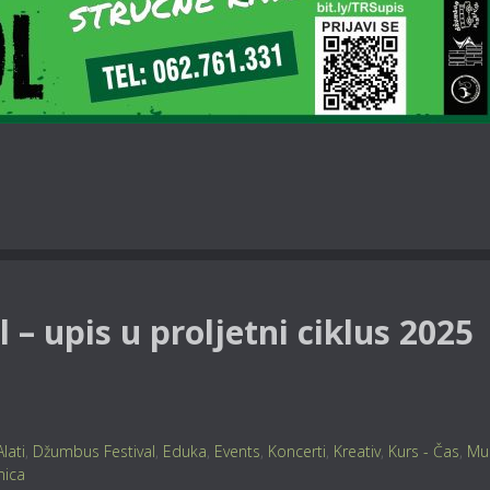
 – upis u proljetni ciklus 2025
Alati
,
Džumbus Festival
,
Eduka
,
Events
,
Koncerti
,
Kreativ
,
Kurs - Čas
,
Mu
nica