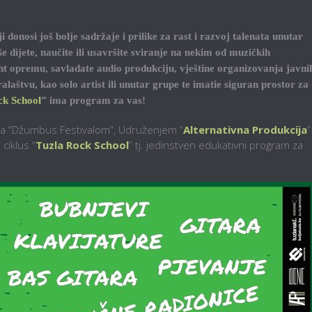
 donosi još bolje sadržaje i prilike za rast i razvoj talenata unutar
še dijete, naučite ili usavršite sviranje na nekim od muzičkih
ight opremu, savladate audio produkciju, vještine organizovanja javni
aštvu, kao solo artist ili unutar grupe te imatie siguran prostor za
ck School
” ima program za vas!
ma “Džumbus Festivalom”, Udruženjem “
Alternativna Produkcija
”
 ciklus “
Tuzla Rock School
” tj. jedinstven edukativni program za