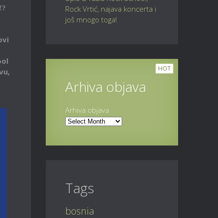
!?
Rock Vrtić, najava koncerta i
još mnogo toga!
ovi
ool
HOT
vu,
r
Arhiva objava
Arhiva objava
Tags
bosnia