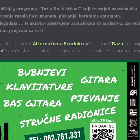
godišnjeg programa “Tuzla Rock School” koji će trajati naredna dva
e sviranje raznih instrumenata, pjevanje, baratanje opremom,
događaja … te aktivno učestvujete u muzičkom stvaralaštvu, kao sol
 ima program za vas!
ma Udruženjem “
Alternativna Produkcija
” i klubom “
Baza
“, objavl
ol
” tj. jedinstven edukativni program za sve zainteresovane polazn