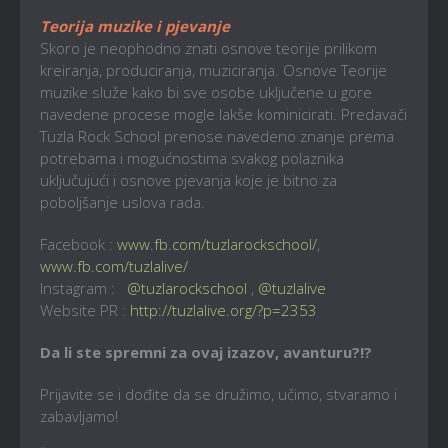
Teorija muzike i pjevanje
Skoro je neophodno znati osnove teorije prilikom
kreiranja, produciranja, muziciranja. Osnove Teorije
muzike služe kako bi sve osobe uključene u gore
navedene procese mogle lakše kominicirati. Predavači
Tuzla Rock School prenose navedeno znanje prema
potrebama i mogućnostima svakog polaznika
uključujući i osnove pjevanja koje je bitno za
poboljšanje uslova rada.
Facebook :
www.fb.com/tuzlarockschool/
,
www.fb.com/tuzlalive/
Instagram :
@tuzlarockschool
,
@tuzlalive
Website PR :
http://tuzlalive.org/?p=2353
Da li ste spremni za ovaj izazov, avanturu?!?
Prijavite se i dođite da se družimo, učimo, stvaramo i
zabavljamo!