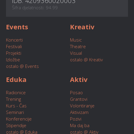
IDB: 4209360020003
Šifra djelatnosti: 94.99
Events
Kreativ
Koncerti
Music
Festivali
Theatre
Projekti
Visual
Izložbe
ostalo @ Kreativ
ostalo @ Events
Eduka
Aktiv
Radionice
Posao
Trening
Grantovi
Kurs - Čas
Volontiranje
Seminari
Aktivizam
Konferencije
Pozivi
Stipendije
Ma daj ba
ostalo @ Eduka
ostalo @ Aktiv