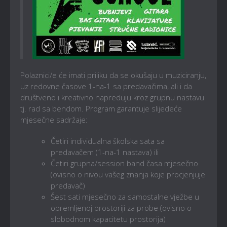
Polaznici/e će imati priliku da se okušaju u muziciranju,
uz redovne časove 1-na-1 sa predavačima, ali i da
društveno i kreativno napreduju kroz grupnu nastavu
tj. rad sa bendom. Program garantuje slijedeće
mjesečne sadržaje:
Četiri individualna školska sata sa
predavačem (1-na-1 nastava) ili
Četiri grupna/session band časa mjesečno
(ovisno o nivou vašeg znanja koje procjenjuje
predavač)
Šest sati mjesečno za samostalne vježbe u
opremljenoj prostoriji za probe (ovisno o
slobodnom kapacitetu prostorija)