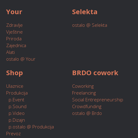
Your
Selekta
Zdravlje
ostalo @ Selekta
Vještine
Priroda
Zajednica
Alati
ostalo @ Your
Shop
BRDO cowork
Ulaznice
Coworking
Produkcija
Freelancing
p.Event
Social Entrepreneurship
p.Sound
Crowdfunding
p.Video
ostalo @ Brdo
p.Dizajn
p.ostalo @ Produkcija
Prevoz