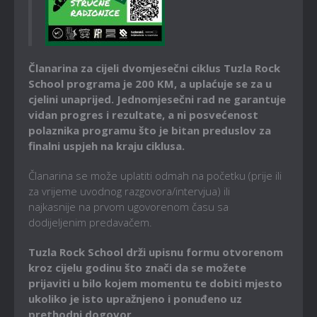
Članarina za cijeli dvomjesečni ciklus Tuzla Rock
School programa je 200 KM, a uplaćuje se za u
cjelini unaprijed. Jednomjesečni rad ne garantuje
vidan progres i rezultate, a ni posvećenost
polaznika programu što je bitan preduslov za
finalni uspjeh na kraju ciklusa.
Članarina se može uplatiti odmah na početku (prije ili
za vrijeme uvodnog razgovora/intervjua) ili
najkasnije na prvom ugovorenom času sa
dodijeljenim predavačem.
Tuzla Rock School drži upisnu formu otvorenom
kroz cijelu godinu što znači da se možete
prijaviti u bilo kojem momentu te dobiti mjesto
ukoliko je isto upražnjeno i ponuđeno uz
prethodni dogovor.