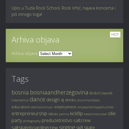
Upis u Tuzla Rock School, Rock Vrtić, najava koncerta i
još mnogo toga!
HOT
Arhiva objava
Arhiva objava
Tags
bosnia
bosniaandherzegovina
BrdoCowork
dance
design
dj
drinks
CreativeHub
drummandbass
education
employment
electronicmusic
employmentopportunities
entrepreneurship
kickflip
ollie
ideas
joomla
kreativnostzasve
party
preduzetnistvo
saltcrew
photography
singing
saltskateboardingcrew
sk8
skate