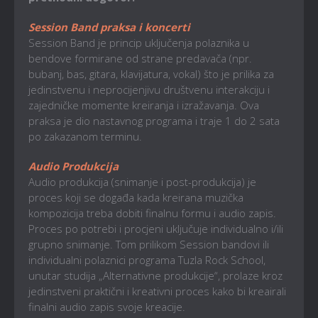
Session Band praksa i koncerti
Session Band je princip uključenja polaznika u
bendove formirane od strane predavača (npr.
bubanj, bas, gitara, klavijatura, vokal) što je prilika za
jedinstvenu i neprocijenjivu društvenu interakciju i
zajedničke momente kreiranja i izražavanja. Ova
praksa je dio nastavnog programa i traje 1 do 2 sata
po zakazanom terminu.
Audio Produkcija
Audio produkcija (snimanje i post-produkcija) je
proces koji se događa kada kreirana muzička
kompozicija treba dobiti finalnu formu i audio zapis.
Proces po potrebi i procjeni uključuje individualno i/ili
grupno snimanje. Tom prilikom Session bandovi ili
individualni polaznici programa Tuzla Rock School,
unutar studija „Alternativne produkcije“, prolaze kroz
jedinstveni praktični i kreativni proces kako bi kreairali
finalni audio zapis svoje kreacije.