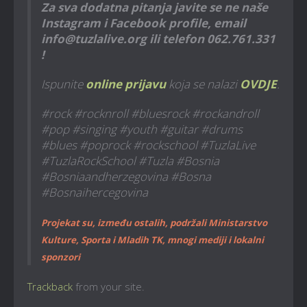
Za sva dodatna pitanja javite se ne naše
Instagram i Facebook profile, email
info@tuzlalive.org ili telefon 062.761.331
!
Ispunite
online prijavu
koja se nalazi
OVDJE
.
#rock #rocknroll #bluesrock #rockandroll
#pop #singing #youth #guitar #drums
#blues #poprock #rockschool #TuzlaLive
#TuzlaRockSchool #Tuzla #Bosnia
#Bosniaandherzegovina #Bosna
#Bosnaihercegovina
Projekat su, između ostalih, podržali Ministarstvo
Kulture, Sporta i Mladih TK, mnogi mediji i lokalni
sponzori
Trackback
from your site.