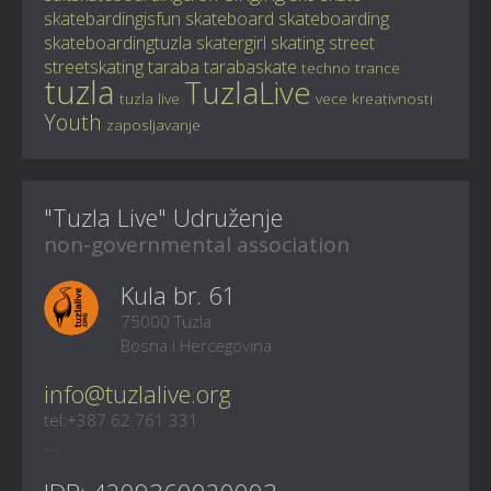
skatebardingisfun
skateboard
skateboarding
skateboardingtuzla
skatergirl
skating
street
streetskating
taraba
tarabaskate
techno
trance
tuzla
TuzlaLive
tuzla live
vece kreativnosti
Youth
zaposljavanje
"Tuzla Live" Udruženje
non-governmental association
Kula br. 61
75000 Tuzla
Bosna i Hercegovina
info@tuzlalive.org
tel:+387 62 761 331
...