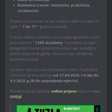
Radionice (razne: tematske, praktične,
strukovne)
Prijave su otvorene za sve osobe u dobi od, kako se
kaže,
” 7 do 77 “
godina života 🙂 .
U ovom ciklusu uvodimo i novi podprogramski modul
pod nazivom “
TZRS Academy “
posebno skrojen i
prilagođen starijim polaznicima koji imaju određeno
predznanje i/ili drugačije obaveze koje zahtijevaju
poseban pristup.
Službeni upisi za ovaj višemjesečni ciklus Tuzla Rock
School programa počinje
od 27.04.2025. i traje do
9.5.2025.g (ili do popunjenja mjesta)
.
Potrebno je da ispunite
online prijavu
koja se nalazi
OVDJE
.