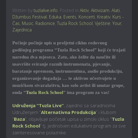
Written by
tuzlalive.info
. Posted in
Aktiv
,
Aktivizam
,
Alati
,
Džumbus Festival
,
Eduka
,
Events
,
Koncerti
,
Kreativ
,
Kurs -
Čas
,
Music
,
Radionice
,
Tuzla Rock School
,
Vještine
,
Your
,
Zajednica
Počinje počinje upis u proljetni ciklus redovnog
godišnjeg programa “Tuzla Rock School” koji će trajati
naredna dva mjeseca. Zato, ako želite da naučite ili
usavršite sviranje raznih instrumenata, pjevanje,
baratanje opremom, instrumentima, audio produkciju,
organizovanje događaja … te aktivno učestvujete u
muzičkom stvaralaštvu, kao solo artist ili unutar grupe,
onda “
Tuzla Rock School
” ima program za vas!
Udruženja “Tuzla Live”
, zajedno sa saradnicima
Udruženjem “
Alternativna Produkcija
” i klubom
“
Baza
“, objavljuje početak upisa u zimski ciklus “
Tuzla
Rock School
” tj. jedinstven edukativni program za sve
zainteresovane polaznike.