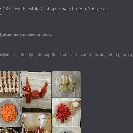
BRDO cowork
,
ostalo @ Shop
,
Posao
,
Priroda
,
Shop
,
Social
je
 ljutinu na vaš dnevni meni.
jatelja, ljubitelja chili paprika. Radi se o uzgoju i prodaji chili paprika