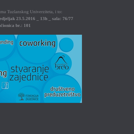
ima Tuzlanskog Univerziteta, i to:
djeljak 23.5.2016 _ 13h _ sala: 76/77
čionica br.: 101