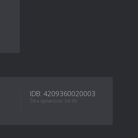
IDB: 4209360020003
Šifra djelatnosti: 94.99