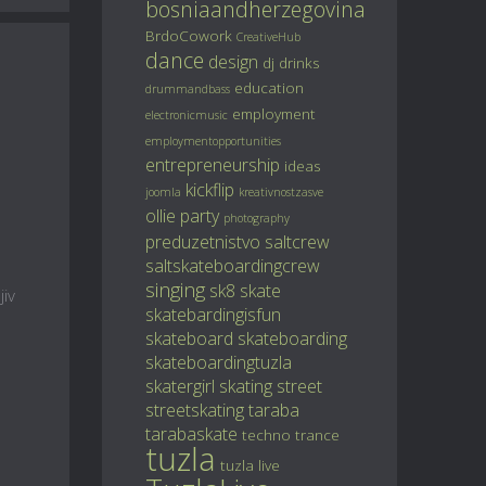
bosniaandherzegovina
BrdoCowork
CreativeHub
dance
design
dj
drinks
education
drummandbass
employment
electronicmusic
employmentopportunities
entrepreneurship
ideas
kickflip
joomla
kreativnostzasve
ollie
party
photography
preduzetnistvo
saltcrew
saltskateboardingcrew
singing
sk8
skate
jiv
skatebardingisfun
skateboard
skateboarding
skateboardingtuzla
skatergirl
skating
street
streetskating
taraba
tarabaskate
techno
trance
tuzla
tuzla live