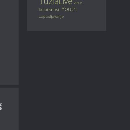
TuzlaLive
vece
Youth
kreativnosti
zaposljavanje
š