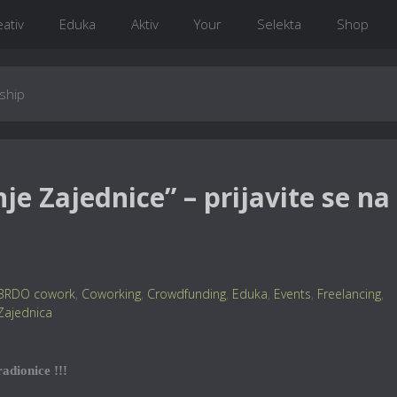
eativ
Eduka
Aktiv
Your
Selekta
Shop
ship
je Zajednice” – prijavite se na
BRDO cowork
,
Coworking
,
Crowdfunding
,
Eduka
,
Events
,
Freelancing
,
Zajednica
adionice !!!