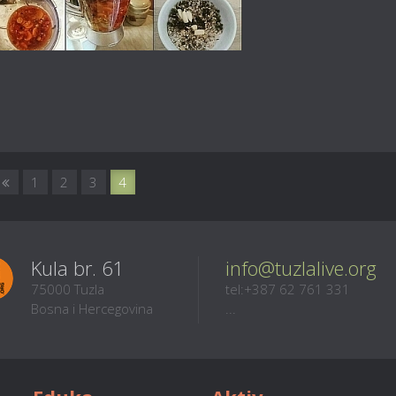
1
2
3
4
Kula br. 61
info@tuzlalive.org
75000 Tuzla
tel:+387 62 761 331
Bosna i Hercegovina
...