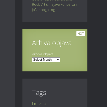
Rock Vrtić, najava koncerta i
još mnogo toga!
HOT
Arhiva objava
Arhiva objava
Tags
bosnia