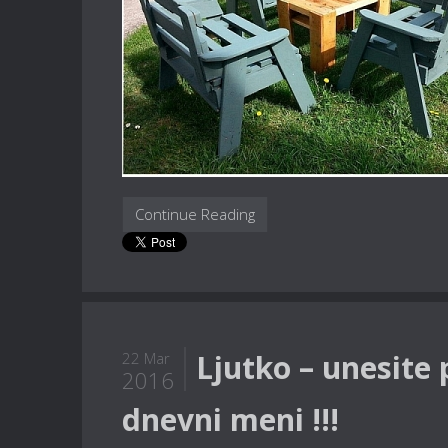
Continue Reading
Ljutko – unesite 
22 Mar
2016
dnevni meni !!!