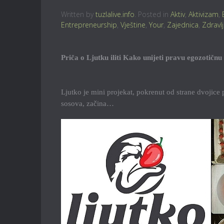
Written by
tuzlalive.info
. Posted in
Aktiv
,
Aktivizam
,
Entrepreneurship
,
Vještine
,
Your
,
Zajednica
,
Zdravl
Priča o Ljutku iliti Kako unijeti pravu egozotičnu
Ljutko je mini projekat, pokrenut od strane dvojice pri
sosova, začina…