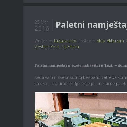
Paletni namještaj
25 Mar
2016
Written by
tuzlalive.info
. Posted in
Aktiv
,
Aktivizam
,
Vještine
,
Your
,
Zajednica
Paletni namještaj možete nabaviti i u Tuzli – doma
Kada vam u sveprisutnoj besparici zatreba komad 
za oko – šta uraditi? Rješenje je – naručite paletn