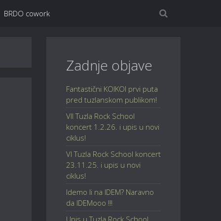
BRDO cowork
Zadnje objave
Fantastični KOIKOI prvi puta
pred tuzlanskom publikom!
VII Tuzla Rock School
koncert 1.2.26. i upis u novi
ciklus!
VI Tuzla Rock School koncert
23.11.25. i upis u novi
ciklus!
Idemo li na IDEM? Naravno
da IDEMooo !!!
Upis u Tuzla Rock School,