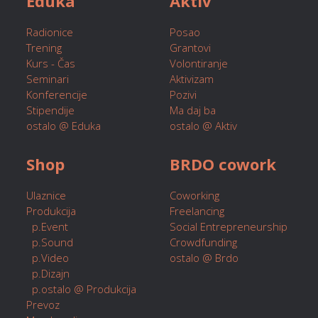
Eduka
Aktiv
Radionice
Posao
Trening
Grantovi
Kurs - Čas
Volontiranje
Seminari
Aktivizam
Konferencije
Pozivi
Stipendije
Ma daj ba
ostalo @ Eduka
ostalo @ Aktiv
Shop
BRDO cowork
Ulaznice
Coworking
Produkcija
Freelancing
p.Event
Social Entrepreneurship
p.Sound
Crowdfunding
p.Video
ostalo @ Brdo
p.Dizajn
p.ostalo @ Produkcija
Prevoz