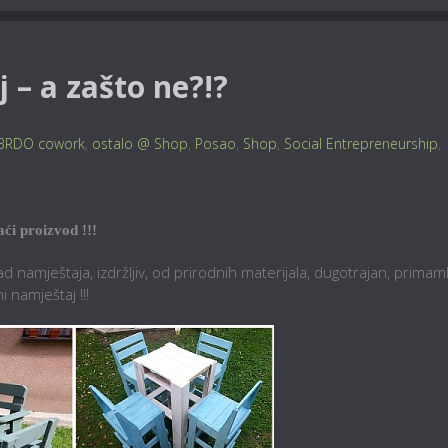
 – a zašto ne?!?
BRDO cowork
,
ostalo @ Shop
,
Posao
,
Shop
,
Social Entrepreneurship
,
ći proizvod !!!
namještaja, izdržljiv, od prirodnih materijala, dugotrajan, primaml
i namještaj !!!