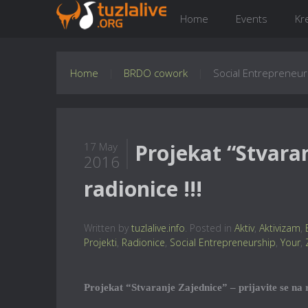
Home
Events
Kr
Home
BRDO cowork
Social Entrepreneur
Projekat “Stvaran
17 May
2016
radionice !!!
Written by
tuzlalive.info
. Posted in
Aktiv
,
Aktivizam
,
Projekti
,
Radionice
,
Social Entrepreneurship
,
Your
,
Projekat “Stvaranje Zajednice” – prijavite se na r