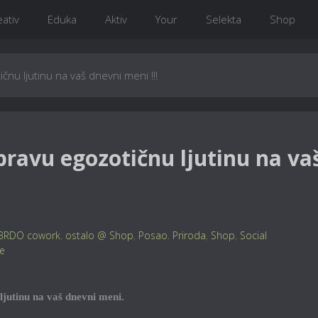
eativ
Eduka
Aktiv
Your
Selekta
Shop
čnu ljutinu na vaš dnevni meni !!!
pravu egozotičnu ljutinu na va
BRDO cowork
,
ostalo @ Shop
,
Posao
,
Priroda
,
Shop
,
Social
je
 ljutinu na vaš dnevni meni.