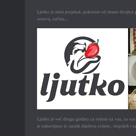
Ljutko je mini projekat, pokrenut od strane dvojice pri
sosova, začina…
Ljutko je već drugu godinu za redom uz vas, za vas 
je nabavljano iz raznih dijelova svijeta , tropskih i 