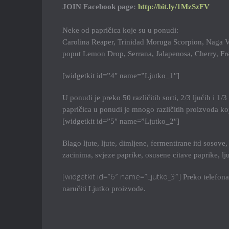
JOIN Facebook page:
http://bit.ly/1MzSzFV
Neke od papričica koje su u ponudi:
Carolina Reaper, Trinidad Moruga Scorpion, Naga Vip
poput Lemon Drop, Serrana, Jalapenosa, Cherry, Fre
[widgetkit id=”4″ name=”Ljutko_1″]
U ponudi je preko 50 različitih sorti, 2/3 ljućih i 1
papričica u ponudi je mnogo različitih proizvoda koj
[widgetkit id=”5″ name=”Ljutko_2″]
Blago ljute, ljute, dimljene, fermentirane itd sosove
zacinima, svjeze paprike, osusene citave paprike, ljut
[widgetkit id=”6″ name=”Ljutko_3″]
Preko telefon
naručiti Ljutko proizvode.