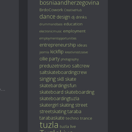
bosniaandherzegovina
BrdoCowork
CreativeHub
dance
design
dj
drinks
education
drummandbass
employment
electronicmusic
employmentopportunities
entrepreneurship
ideas
kickflip
joomla
kreativnostzasve
ollie
party
photography
preduzetnistvo
saltcrew
saltskateboardingcrew
singing
sk8
skate
skatebardingisfun
ce…
skateboard
skateboarding
skateboardingtuzla
skatergirl
skating
street
streetskating
taraba
tarabaskate
techno
trance
tuzla
tuzla live