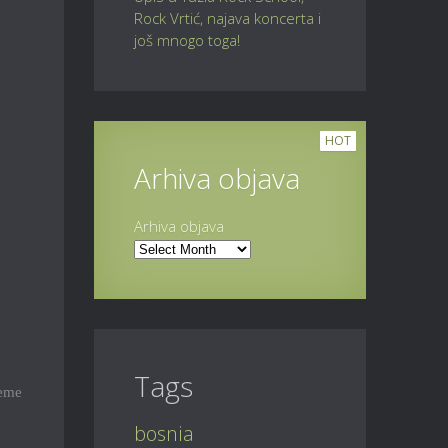
Rock Vrtić, najava koncerta i
još mnogo toga!
,
HOT
Arhiva objava
Arhiva objava
Tags
jeme
bosnia