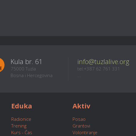
Kula br. 61
info@tuzlalive.org
75000 Tuzla
tel:+387 62 761 331
Bosna i Hercegovina
...
Eduka
Aktiv
Radionice
Posao
Trening
Grantovi
Kurs - Čas
Volontiranje