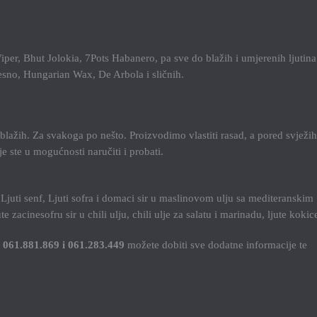
er, Bhut Jolokia, 7Pots Habanero, pa sve do blažih i umjerenih ljutina
sno, Hungarian Wax, De Arbola i sličnih.
/3 blažih. Za svakoga po nešto. Proizvodimo vlastiti rasad, a pored svježih
e ste u mogućnosti naručiti i probati.
, Ljuti senf, Ljuti sofra i domaci sir u maslinovom ulju sa mediteranskim
e zacinesofru sir u chili ulju, chili ulje za salatu i marinadu, ljute koki
a
061.881.869 i 061.283.449
možete dobiti sve dodatne informacije te