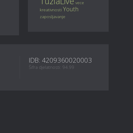
TuzlaLive
vece
Youth
kreativnosti
zaposljavanje
IDB: 4209360020003
Šifra djelatnosti: 94.99