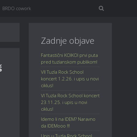
BRDO cowork
Zadnje objave
Fantastični KOIKOI prvi puta
pred tuzlanskom publikom!
š
VII Tuzla Rock School
koncert 1.2.26. i upis u novi
ciklus!
VI Tuzla Rock School koncert
23.11.25. i upis u novi
ciklus!
Idemo li na IDEM? Naravno
da IDEMooo !!!
Upis u Tuzla Rock School,