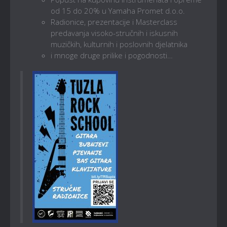
od 15 do 20% u Yamaha Promet d.o.o.
Radionice, prezentacije i Masterclass
predavanja visoko-stručnih i iskusnih
muzičkih, kulturnih i poslovnih djelatnika
i mnoge druge prilike i pogodnosti…