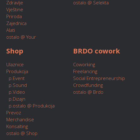
Zdravlje
ostalo @ Selekta
Vještine
Priroda
Zajednica
Alati
ostalo @ Your
Shop
BRDO cowork
Ulaznice
Coworking
Produkcija
Freelancing
p.Event
Social Entrepreneurship
p.Sound
Crowdfunding
p.Video
ostalo @ Brdo
p.Dizajn
p.ostalo @ Produkcija
Prevoz
Merchandise
Konsalting
ostalo @ Shop