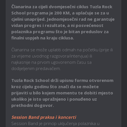
Članarina za cijeli dvomjesečni ciklus Tuzla Rock
School programa je 200 KM, a uplaćuje se za u
cjelini unaprijed. Jednomjesečni rad ne garantuje
vidan progres i rezultate, a ni posvećenost
polaznika programu što je bitan preduslov za
finalni uspjeh na kraju ciklusa.
Članarina se može uplatiti odmah na početku (prije ili
za vrijeme uvodnog razgovora/intervjua) ili
najkasnije na prvom ugovorenom času sa
dodijeljenim predavačem.
Tuzla Rock School drži upisnu formu otvorenom
kroz cijelu godinu što znači da se možete
prijaviti u bilo kojem momentu te dobiti mjesto
ukoliko je isto upražnjeno i ponuđeno uz
prethodni dogovor.
Session Band praksa i koncerti
Session Band je princip uključenja polaznika u