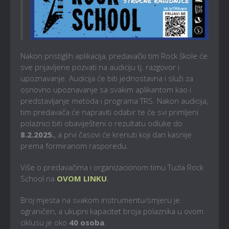
Nakon pristiglih aplikacija, predavački tim Rock škole će
sve prijavljene pozvati na audiciju tj. razgovor i
upoznavanje. Audicija će biti jednostavna i služi za
osnovno upoznavanje sa svakim aplikantom kao i
predstavljanje metoda i programa TRS. Nakon audicija,
tim predavača će napraviti odabir te će svi primljeni
polaznici biti obaviješteni o rezultatu odluke do
8.2.2025.
, a prvi časovi će krenuti koji dan kasnije
prema formiranom rasporedu.
Više o predavačima i organizacionom timu Tuzla Rock
School na
OVOM LINKU
.
Broj mjesta na svakom instrumentu/smjeru je
ograničen, a ukupni kapacitet broja polaznika u ovom
ciklusu je oko
40 osoba
.