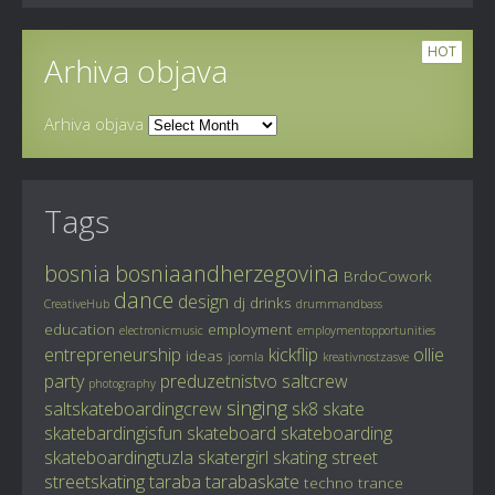
HOT
Arhiva objava
Arhiva objava
Tags
bosnia
bosniaandherzegovina
BrdoCowork
dance
design
dj
drinks
CreativeHub
drummandbass
education
employment
electronicmusic
employmentopportunities
entrepreneurship
kickflip
ollie
ideas
joomla
kreativnostzasve
party
preduzetnistvo
saltcrew
photography
singing
saltskateboardingcrew
sk8
skate
skatebardingisfun
skateboard
skateboarding
skateboardingtuzla
skatergirl
skating
street
streetskating
taraba
tarabaskate
techno
trance