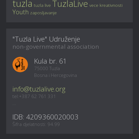
tuzla
TuzlaLive
tuzla live
vece kreativnosti
Youth
zaposljavanje
"Tuzla Live" Udruženje
non-governmental association
Kula br. 61
75000 Tuzla
Bosna i Hercegovina
info@tuzlalive.org
tel:+387 62 761 331
...
IDB: 4209360020003
Šifra djelatnosti: 94.99