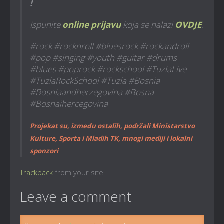
!
Ispunite
online prijavu
koja se nalazi
OVDJE
.
#rock #rocknroll #bluesrock #rockandroll
#pop #singing #youth #guitar #drums
#blues #poprock #rockschool #TuzlaLive
#TuzlaRockSchool #Tuzla #Bosnia
#Bosniaandherzegovina #Bosna
#Bosnaihercegovina
Projekat su, između ostalih, podržali Ministarstvo
Kulture, Sporta i Mladih TK, mnogi mediji i lokalni
sponzori
Trackback
from your site.
Leave a comment