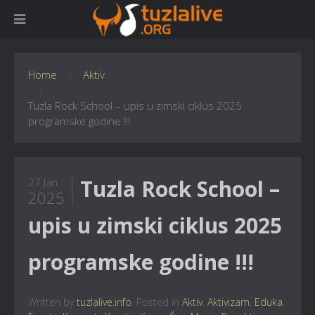
Home
Aktiv
Tuzla Rock School – upis u zimski ciklus 2025
programske godine !!!
Tuzla Rock School –
27 Jan
2025
upis u zimski ciklus 2025
programske godine !!!
Written by
tuzlalive.info
. Posted in
Aktiv
,
Aktivizam
,
Eduka
,