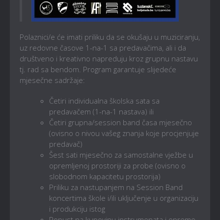
Polaznici/e će imati priliku da se okušaju u muziciranju,
uz redovne časove 1-na-1 sa predavačima, ali i da
društveno i kreativno napreduju kroz grupnu nastavu
tj. rad sa bendom. Program garantuje slijedeće
mjesečne sadržaje:
Četiri individualna školska sata sa
predavačem (1-na-1 nastava) ili
Četiri grupna/session band časa mjesečno
(ovisno o nivou vašeg znanja koje procjenjuje
predavač)
Šest sati mjesečno za samostalne vježbe u
opremljenoj prostoriji za probe (ovisno o
slobodnom kapacitetu prostorija)
Priliku za nastupanjem na Session Band
koncertima škole i/ili uključenje u organizaciju
i produkciju istog
Popust na kupovinu instrumenata i opreme