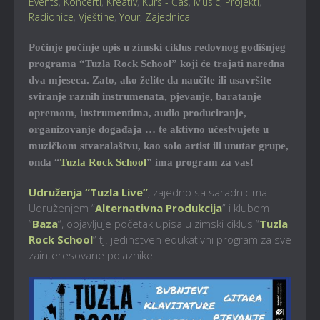
Events
,
Koncerti
,
Kreativ
,
Kurs - Čas
,
Music
,
Projekti
,
Radionice
,
Vještine
,
Your
,
Zajednica
Počinje počinje upis u zimski ciklus redovnog godišnjeg
programa “Tuzla Rock School” koji će trajati naredna
dva mjeseca. Zato, ako želite da naučite ili usavršite
sviranje raznih instrumenata, pjevanje, baratanje
opremom, instrumentima, audio produciranje,
organizovanje događaja … te aktivno učestvujete u
muzičkom stvaralaštvu, kao solo artist ili unutar grupe,
onda “
Tuzla Rock School
” ima program za vas!
Udruženja “Tuzla Live”
, zajedno sa saradnicima
Udruženjem “
Alternativna Produkcija
” i klubom
“
Baza
“, objavljuje početak upisa u zimski ciklus “
Tuzla
Rock School
” tj. jedinstven edukativni program za sve
zainteresovane polaznike.