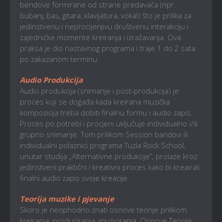
bendove formirane od strane predavača (npr.
bubanj, bas, gitara, klavijatura, vokal) što je prilika za
jedinstvenu i neprocijenjivu društvenu interakciju i
zajedničke momente kreiranja i izražavanja. Ova
praksa je dio nastavnog programa i traje 1 do 2 sata
po zakazanom terminu.
Audio Produkcija
Audio produkcija (snimanje i post-produkcija) je
proces koji se događa kada kreirana muzička
kompozicija treba dobiti finalnu formu i audio zapis.
Proces po potrebi i procjeni uključuje individualno i/ili
grupno snimanje. Tom prilikom Session bandovi ili
individualni polaznici programa Tuzla Rock School,
unutar studija „Alternativne produkcije“, prolaze kroz
jedinstveni praktični i kreativni proces kako bi kreairali
finalni audio zapis svoje kreacije.
Teorija muzike i pjevanje
Skoro je neophodno znati osnove teorije prilikom
kreiranja, produciranja, muziciranja. Osnove Teorije