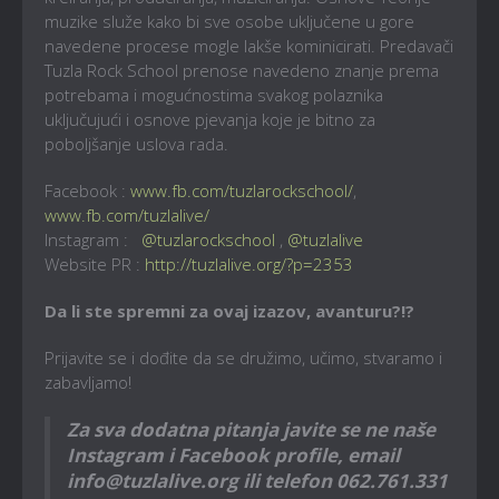
muzike služe kako bi sve osobe uključene u gore
navedene procese mogle lakše kominicirati. Predavači
Tuzla Rock School prenose navedeno znanje prema
potrebama i mogućnostima svakog polaznika
uključujući i osnove pjevanja koje je bitno za
poboljšanje uslova rada.
Facebook :
www.fb.com/tuzlarockschool/
,
www.fb.com/tuzlalive/
Instagram :
@tuzlarockschool
,
@tuzlalive
Website PR :
http://tuzlalive.org/?p=2353
Da li ste spremni za ovaj izazov, avanturu?!?
Prijavite se i dođite da se družimo, učimo, stvaramo i
zabavljamo!
Za sva dodatna pitanja javite se ne naše
Instagram i Facebook profile, email
info@tuzlalive.org ili telefon 062.761.331