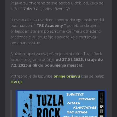
Prijave su otvorene za sve osobe u dobi od, kako se
kaže,
” 7 do 77 “
godina života 🙂 .
U ovom ciklusu uvodimo i novi podprogramski modul
pod nazivom “
TRS Academy “
posebno skrojen i
prilagođen starijim polaznicima koji imaju određeno
predznanje i/ili drugačije obaveze koje zahtijevaju
poseban pristup.
Službeni upisi za ovaj višemjesečni ciklus Tuzla Rock
School programa počinje
od 27.01.2025. i traje do
7.2. 2025.g (ili do popunjenja mjesta)
.
Potrebno je da ispunite
online prijavu
koja se nalazi
OVDJE
.