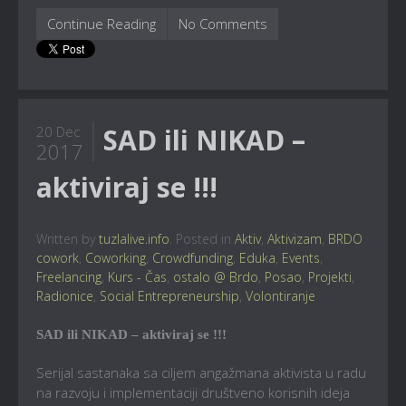
Continue Reading
No Comments
SAD ili NIKAD –
20 Dec
2017
aktiviraj se !!!
Written by
tuzlalive.info
. Posted in
Aktiv
,
Aktivizam
,
BRDO
cowork
,
Coworking
,
Crowdfunding
,
Eduka
,
Events
,
Freelancing
,
Kurs - Čas
,
ostalo @ Brdo
,
Posao
,
Projekti
,
Radionice
,
Social Entrepreneurship
,
Volontiranje
SAD ili NIKAD – aktiviraj se !!!
Serijal sastanaka sa ciljem angažmana aktivista u radu
na razvoju i implementaciji društveno korisnih ideja