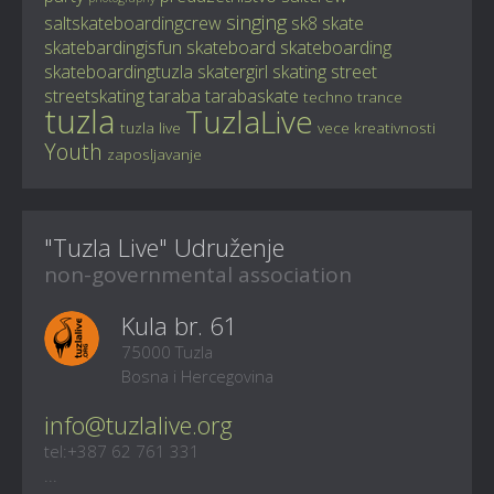
singing
saltskateboardingcrew
sk8
skate
skatebardingisfun
skateboard
skateboarding
skateboardingtuzla
skatergirl
skating
street
streetskating
taraba
tarabaskate
techno
trance
tuzla
TuzlaLive
tuzla live
vece kreativnosti
Youth
zaposljavanje
"Tuzla Live" Udruženje
non-governmental association
Kula br. 61
75000 Tuzla
Bosna i Hercegovina
info@tuzlalive.org
tel:+387 62 761 331
...