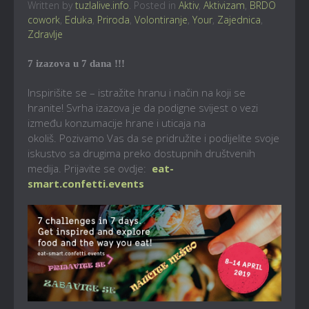
Written by
tuzlalive.info
. Posted in
Aktiv
,
Aktivizam
,
BRDO
cowork
,
Eduka
,
Priroda
,
Volontiranje
,
Your
,
Zajednica
,
Zdravlje
7 izazova u 7 dana
!!!
Inspirišite se – istražite hranu i način na koji se
hranite! Svrha izazova je da podigne svijest o vezi
između konzumacije hrane i uticaja na
okoliš.
Pozivamo Vas da se pridružite i podijelite svoje
iskustvo sa drugima preko
dostupnih društvenih
medija. Prijavite se ovdje:
eat-
smart.confetti.events