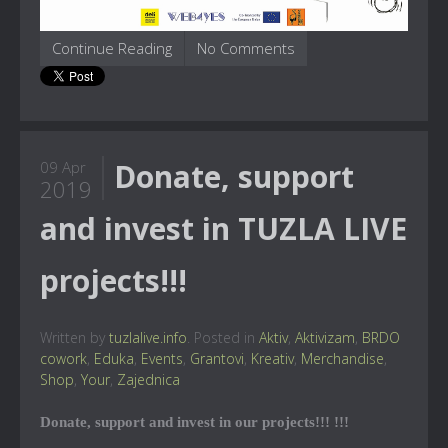
Continue Reading
No Comments
Donate, support
09 Apr
2019
and invest in TUZLA LIVE
projects!!!
Written by
tuzlalive.info
. Posted in
Aktiv
,
Aktivizam
,
BRDO
cowork
,
Eduka
,
Events
,
Grantovi
,
Kreativ
,
Merchandise
,
Shop
,
Your
,
Zajednica
Donate, support and invest in our projects!!! !!!