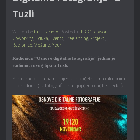
Tuzli
Written by
tuzlalive.info
. Posted in
BRDO cowork
,
Coworking
,
Eduka
,
Events
,
Freelancing
,
Projekti
,
Radionice
,
Vještine
,
Your
Radionica “Osnove digitalne fotografije” jedina je
radionica ovog tipa u Tuzli.
Sama radionica namijenjena je početnicima (ali i onim
naprednijim) u fotografiji i na njoj ćemo učiti slijedeće: