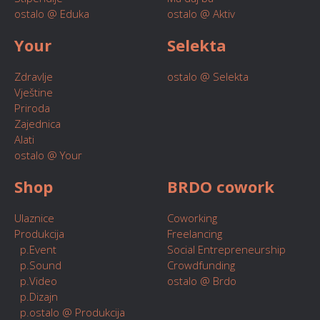
ostalo @ Eduka
ostalo @ Aktiv
Your
Selekta
Zdravlje
ostalo @ Selekta
Vještine
Priroda
Zajednica
Alati
ostalo @ Your
Shop
BRDO cowork
Ulaznice
Coworking
Produkcija
Freelancing
p.Event
Social Entrepreneurship
p.Sound
Crowdfunding
p.Video
ostalo @ Brdo
p.Dizajn
p.ostalo @ Produkcija