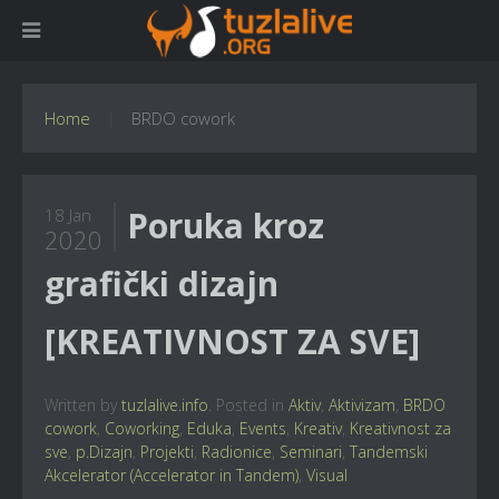
Home
BRDO cowork
Poruka kroz
18 Jan
2020
grafički dizajn
[KREATIVNOST ZA SVE]
Written by
tuzlalive.info
. Posted in
Aktiv
,
Aktivizam
,
BRDO
cowork
,
Coworking
,
Eduka
,
Events
,
Kreativ
,
Kreativnost za
sve
,
p.Dizajn
,
Projekti
,
Radionice
,
Seminari
,
Tandemski
Akcelerator (Accelerator in Tandem)
,
Visual