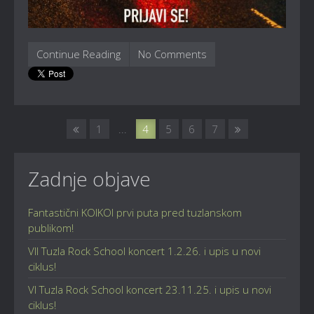
Continue Reading
No Comments
1
...
4
5
6
7
Zadnje objave
Fantastični KOIKOI prvi puta pred tuzlanskom
publikom!
VII Tuzla Rock School koncert 1.2.26. i upis u novi
ciklus!
VI Tuzla Rock School koncert 23.11.25. i upis u novi
ciklus!