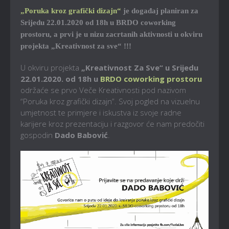
„Poruka kroz grafički dizajn“
je događaj planiran za
Srijedu 22.01.2020 od 18h u BRDO coworking
prostoru, a prvi je u nizu zacrtanih aktivnosti u okviru
projekta „Kreativnost za sve“ !!!
U okviru projekta
„Kreativnost Za Sve“ u Srijedu
22.01.2020. od 18h u
BRDO coworking prostoru
održaće se prvo Veče Kreativnosti pod nazivom
“Poruka kroz grafički dizajn”. Svoj pogled na vizuelnu
umjetnost te primjere i iskustva iz svoje radne
karijere kroz prezentaciju i razgovor će nam predočiti
gospodin
Dado Babović
.