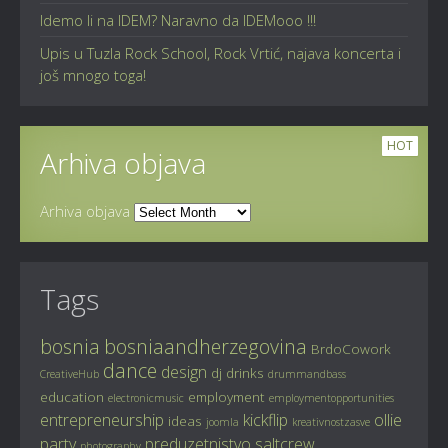
Idemo li na IDEM? Naravno da IDEMooo !!!
Upis u Tuzla Rock School, Rock Vrtić, najava koncerta i
još mnogo toga!
HOT
Arhiva objava
Arhiva objava
Tags
bosnia
bosniaandherzegovina
BrdoCowork
dance
design
dj
drinks
CreativeHub
drummandbass
education
employment
electronicmusic
employmentopportunities
entrepreneurship
kickflip
ollie
ideas
joomla
kreativnostzasve
party
preduzetnistvo
saltcrew
photography