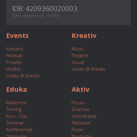
IDB: 4209360020003
Šifra djelatnosti: 94.99
Events
Kreativ
Koncerti
Music
Festivali
Theatre
Projekti
Visual
Izložbe
ostalo @ Kreativ
ostalo @ Events
Eduka
Aktiv
Radionice
Posao
Trening
Grantovi
Kurs - Čas
Volontiranje
Seminari
Aktivizam
Konferencije
Pozivi
Stipendije
Ma daj ba