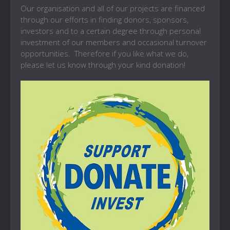
Our organisation and all of our projects are financed
through our efforts in finding donors, sponsors,
investors and to a certain degree through personal
investment of our members and occasional turnover
opportunities. Therefore if you like what we do,
please let us know through your kind donation!