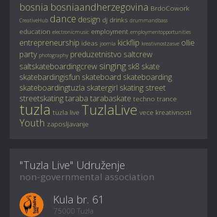
bosnia
bosniaandherzegovina
BrdoCowork
dance
design
dj
drinks
CreativeHub
drummandbass
education
employment
electronicmusic
employmentopportunities
entrepreneurship
kickflip
ollie
ideas
joomla
kreativnostzasve
party
preduzetnistvo
saltcrew
photography
singing
saltskateboardingcrew
sk8
skate
skatebardingisfun
skateboard
skateboarding
skateboardingtuzla
skatergirl
skating
street
streetskating
taraba
tarabaskate
techno
trance
tuzla
TuzlaLive
tuzla live
vece kreativnosti
Youth
zaposljavanje
"Tuzla Live" Udruženje
non-governmental association
Kula br. 61
75000 Tuzla