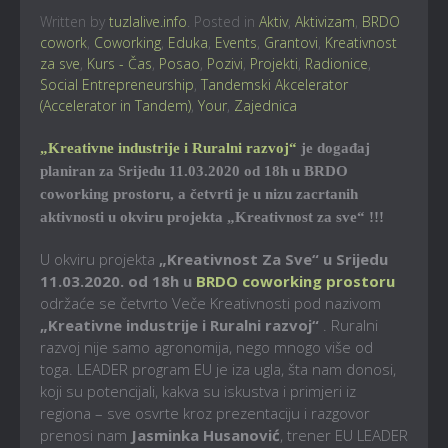
Written by
tuzlalive.info
. Posted in
Aktiv
,
Aktivizam
,
BRDO
cowork
,
Coworking
,
Eduka
,
Events
,
Grantovi
,
Kreativnost
za sve
,
Kurs - Čas
,
Posao
,
Pozivi
,
Projekti
,
Radionice
,
Social Entrepreneurship
,
Tandemski Akcelerator
(Accelerator in Tandem)
,
Your
,
Zajednica
„Kreativne industrije i Ruralni razvoj“
je događaj
planiran za Srijedu 11.03.2020 od 18h u BRDO
coworking prostoru, a četvrti je u nizu zacrtanih
aktivnosti u okviru projekta „Kreativnost za sve“ !!!
U okviru projekta
„Kreativnost Za Sve“ u Srijedu
11.03.2020. od 18h u
BRDO coworking prostoru
održaće se četvrto Veče Kreativnosti pod nazivom
„Kreativne industrije i Ruralni razvoj“
. Ruralni
razvoj nije samo agronomija, nego mnogo više od
toga. LEADER program EU je iza ugla, šta nam donosi,
koji su potencijali, kakva su iskustva i primjeri iz
regiona – sve osvrte kroz prezentaciju i razgovor
prenosi nam
Jasminka Husanović
, trener EU LEADER