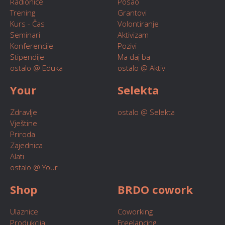
Radionice
Posao
Trening
Grantovi
Kurs - Čas
Volontiranje
Seminari
Aktivizam
Konferencije
Pozivi
Stipendije
Ma daj ba
ostalo @ Eduka
ostalo @ Aktiv
Your
Selekta
Zdravlje
ostalo @ Selekta
Vještine
Priroda
Zajednica
Alati
ostalo @ Your
Shop
BRDO cowork
Ulaznice
Coworking
Produkcija
Freelancing