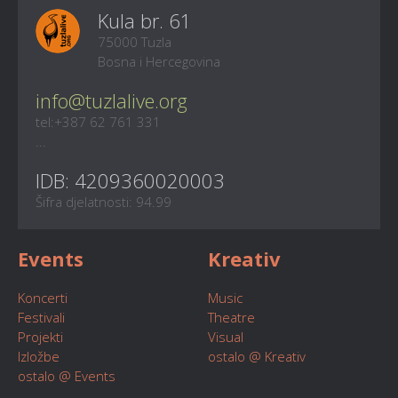
Kula br. 61
75000 Tuzla
Bosna i Hercegovina
info@tuzlalive.org
tel:+387 62 761 331
...
IDB: 4209360020003
Šifra djelatnosti: 94.99
Events
Kreativ
Koncerti
Music
Festivali
Theatre
Projekti
Visual
Izložbe
ostalo @ Kreativ
ostalo @ Events