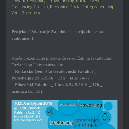
cowork
,
Coworking
,
Crowdfunding
,
Eduka
,
Events
,
Freelancing
,
Projekti
,
Radionice
,
Social Entrepreneurship
,
Your
,
Zajednica
Projekat “Stvaranje Zajednice” – prijavite se na
radionice !!!
Kraće prezentacije projekta će se održati na fakultetima
Tuzlanskog Univerziteta, i to:
– Rudarsko Geološko Građevinski Fakultet _
Ponedjeljak 23.5.2016 _ 13h _ sala: 76/77
– Filozofski Fakultet _ Utorak 24.5.2016 _ 17h _
učionica br.: 101