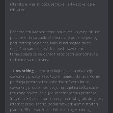
interakcije kreirati poduzetničke i aktivističke ideje i
inicijative.
Početne edukacione teme obuhvataju glavne cikluse
potrebne da se zaokruže osnovne potrebe jednog
poduzetnog pojedinca, kako bi isti mogao da se
uspješno samozaposli ili zaposli. Navedene
teme/oblasti će se obraditi kroz četiri jednodnevne
radionice sa naslovima:
– Coworking –
je pokret koji zagovara otvaranje
coworking prostora (co+work= zajednički rad). Pored
pružanja prostora i neophodne infrastrukture,
coworking prostor kao svoju najsvijetliju tačku ističe
rezultate povezivanja ljudi iz raznorodnih profesija
(novinari, 3D animatori, enterijeristi, fotografi, dizajneri,
internet preduzetnici, social network administratori,
planeri, PR menadžeri, arhitekte, blogeri i mnogi