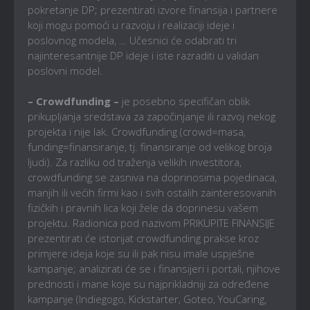
pokretanje DP; prezentirati izvore finansija i partnere
koji mogu pomoći u razvoju i realizaciji ideje i
poslovnog modela, … Učesnici će odabrati tri
najinteresantnije DP ideje i iste razraditi u validan
poslovni model.
– Crowdfunding –
je posebno specifičan oblik
prikupljanja sredstava za započinjanje ili razvoj nekog
projekta i nije lak. Crowdfunding (crowd=masa,
funding=finansiranje, tj. finansiranje od velikog broja
ljudi). Za razliku od traženja velikih investitora,
crowdfunding se zasniva na doprinosima pojedinaca,
manjih ili većih firmi kao i svih ostalih zainteresovanih
fizičkih i pravnih lica koji žele da doprinesu vašem
projektu. Radionica pod nazivom PRIKUPITE FINANSIJE
prezentirati će istorijat crowdfunding prakse kroz
primjere ideja koje su ili pak nisu imale uspješne
kampanje; analizirati će se i finansijeri i portali, njihove
prednosti i mane koje su najprikladniji za određene
kampanje (Indiegogo, Kickstarter, Goteo, YouCaring,