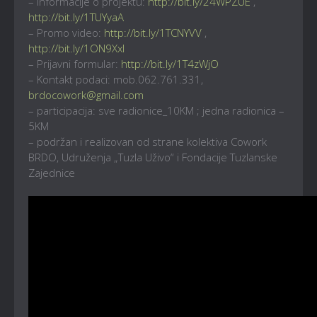
– Informacije o projektu:
http://bit.ly/24WPZUE
,
http://bit.ly/1TUYyaA
– Promo video:
http://bit.ly/1TCNYVV
,
http://bit.ly/1ON9Xxl
– Prijavni formular:
http://bit.ly/1T4zWjO
– Kontakt podaci: mob.062.761.331,
brdocowork@gmail.com
– participacija: sve radionice_10KM ; jedna radionica –
5KM
– podržan i realizovan od strane kolektiva Cowork
BRDO, Udruženja „Tuzla Uživo“ i Fondacije Tuzlanske
Zajednice