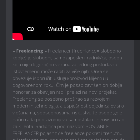
– Freelancing –
Freelancer (free+lance= slobodno
koplje) je slobodni, samozaposleni radnik/ca, osoba
koja nije dugoročno vezana za jednog poslodavca i
istovremeno može raditi za više njih. On/a se
obvezuje isporučiti uslugu/proizvod klijentu u
dogovorenom roku. Čim je posao završen on dobija
honorar za obavljen rad i prelazi na novi projekat.
Freelancing se posebno proširao sa razvojem
modernih tehnologija, a uspješnost pojedinca ovisi o
vještinama, sposobnostima i iskustvu te osobe gdje
način rada podrazumijeva samostalan i neovisan rad
za klijenta. Radionica pod nazivom POSTANITE
FREELANCER pojasnit će freelance pokret i trenutnu
svjetsku praksu; kroz primjere i prakitučni rad dati će