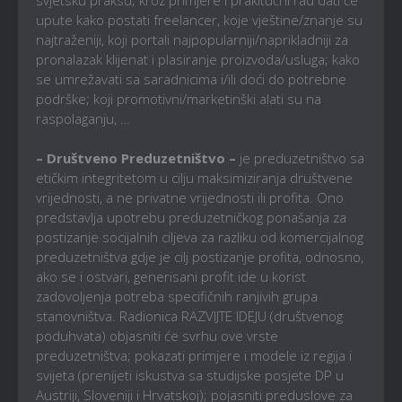
upute kako postati freelancer, koje vještine/znanje su
najtraženiji, koji portali najpopularniji/naprikladniji za
pronalazak klijenat i plasiranje proizvoda/usluga; kako
se umrežavati sa saradnicima i/ili doći do potrebne
podrške; koji promotivni/marketinški alati su na
raspolaganju, …
– Društveno Preduzetništvo –
je preduzetništvo sa
etičkim integritetom u cilju maksimiziranja društvene
vrijednosti, a ne privatne vrijednosti ili profita. Ono
predstavlja upotrebu preduzetničkog ponašanja za
postizanje socijalnih ciljeva za razliku od komercijalnog
preduzetništva gdje je cilj postizanje profita, odnosno,
ako se i ostvari, generisani profit ide u korist
zadovoljenja potreba specifičnih ranjivih grupa
stanovništva. Radionica RAZVIJTE IDEJU (društvenog
poduhvata) objasniti će svrhu ove vrste
preduzetništva; pokazati primjere i modele iz regija i
svijeta (prenijeti iskustva sa studijske posjete DP u
Austriji, Sloveniji i Hrvatskoj); pojasniti preduslove za