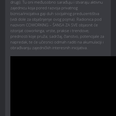
drugi). Tu oni međusobno sarađuju i stvaraju aktivnu
zajednicu koja pored razvoja privatnog
biznisa/inicijativa gaji duh socijalnog preduzentištva
(vidi dole za objašnjenje ovog pojma). Radionica pod
nazivom COWORKING – ŠANSA ZA SVE objasnit će
istorijat coworkinga; vrste, prakse i trendove;
prednosti koje pruža; sadržaj, članstvo, potencijale za
napredak, te će učesnici odmah raditi na akumulaciji i
obrađivanju zajedničkih interesnih inicijativa.