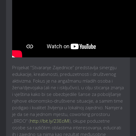
Projekat “Stvaranje Zajednice” predstavlja sinergiju
edukacije, kreativnosti, preduzetnosti i društvenog
aktivizma. Fokus je na angažmanu mladih osoba i
žena/djevojaka (ali ne i isključivo), u cilju sticanja znanja
i vještina kako bi se obezbjedile šanse za poboljšanje
njihove ekonomsko-društvene situacije, a samim time
podigao i kvalitet življenja u lokalnoj zajednici. Namjera
je da se na jednom mjestu, coworking prostoru
„BRDO“ (
http://bit.ly/23EciMl
), okupe poduzetne
osobe sa različitim oblastima interesovanja, educirati
ih i zajedno sa njima kao rezultat međusobne