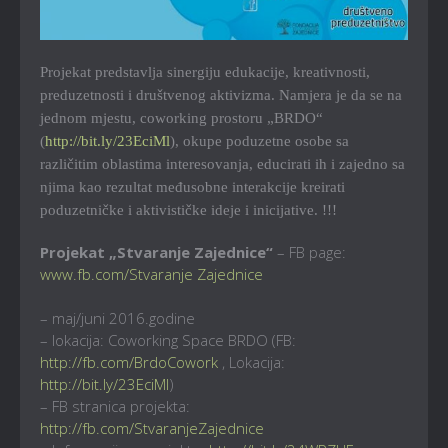
Projekat predstavlja sinergiju edukacije, kreativnosti,
preduzetnosti i društvenog aktivizma. Namjera je da se na
jednom mjestu, coworking prostoru „BRDO“
(
http://bit.ly/23EciMl
), okupe poduzetne osobe sa
različitim oblastima interesovanja, educirati ih i zajedno sa
njima kao rezultat međusobne interakcije kreirati
poduzetničke i aktivističke ideje i inicijative. !!!
Projekat „Stvaranje Zajednice“
– FB page:
www.fb.com/Stvaranje Zajednice
– maj/juni 2016.godine
– lokacija: Coworking Space BRDO (FB:
http://fb.com/BrdoCowork
, Lokac
ija:
http://bit.ly/23EciMl
)
– FB stranica projekta:
http://fb.com/StvaranjeZajednice