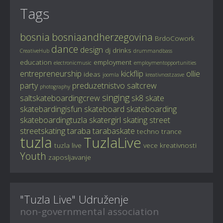
Tags
bosnia
bosniaandherzegovina
BrdoCowork
dance
design
dj
drinks
CreativeHub
drummandbass
education
employment
electronicmusic
employmentopportunities
entrepreneurship
kickflip
ollie
ideas
joomla
kreativnostzasve
party
preduzetnistvo
saltcrew
photography
singing
saltskateboardingcrew
sk8
skate
skatebardingisfun
skateboard
skateboarding
skateboardingtuzla
skatergirl
skating
street
streetskating
taraba
tarabaskate
techno
trance
tuzla
TuzlaLive
tuzla live
vece kreativnosti
Youth
zaposljavanje
"Tuzla Live" Udruženje
non-governmental association