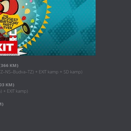
(366 KM)
(TZ–NS–Budva–TZ) + EXIT kamp + SD kamp)
203 KM)
a) + EXIT kamp)
M)