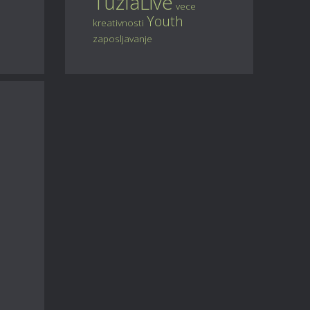
TuzlaLive
vece
Youth
kreativnosti
zaposljavanje