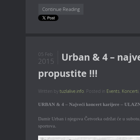
Continue Reading
Urban & 4 – najve
05 Feb
2015
propustite !!!
Written by
tuzlalive.info
. Posted in
Events
,
Koncerti
URBAN & 4 – Najveći koncert karijere – ULAZ
Damir Urban i njegova Četvorka održat će u subotu
sportova.