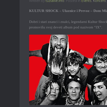
Written by
tuzlalive.info
. Posted in
Events
,
Koncerti
KULTUR SHOCK – Ulaznice i Prevoz – Dom Mladi
Dobri i stari znanci i znalci, legendarni Kultur Sh
promovišu svoj deveti album pod nazivom “IX”.