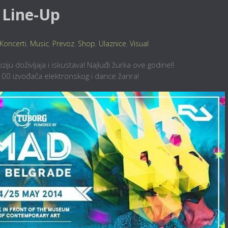
 Line-Up
Koncerti
,
Music
,
Prevoz
,
Shop
,
Ulaznice
,
Visual
u doživljaja i iskustava! Najluđi žurka ove godine!!
 100 izvođača elektronskog i dance žanra!