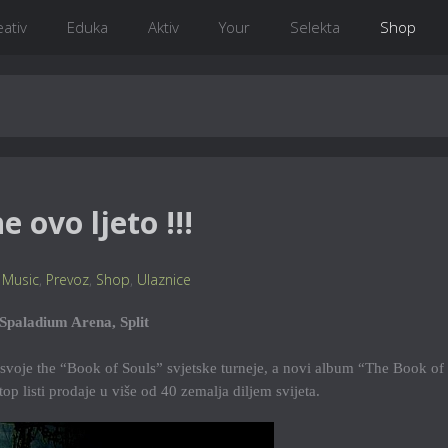
eativ
Eduka
Aktiv
Your
Selekta
Shop
 ovo ljeto !!!
,
Music
,
Prevoz
,
Shop
,
Ulaznice
Spaladium Arena, Split
 svoje the “Book of Souls” svjetske turneje, a novi album “The Book of
p listi prodaje u više od 40 zemalja diljem svijeta.