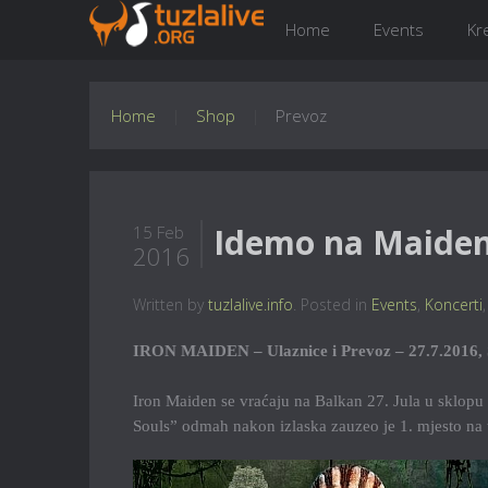
Home
Events
Kr
Home
Shop
Prevoz
Idemo na Maidene
15 Feb
2016
Written by
tuzlalive.info
. Posted in
Events
,
Koncerti
IRON MAIDEN – Ulaznice i Prevoz – 27.7.2016, 
Iron Maiden se vraćaju na Balkan 27. Jula u sklopu
Souls” odmah nakon izlaska zauzeo je 1. mjesto na to