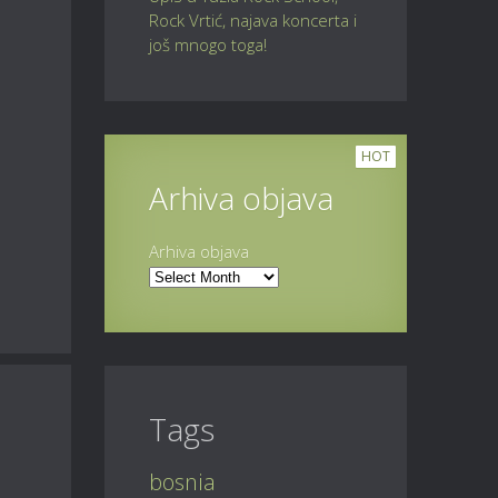
Rock Vrtić, najava koncerta i
još mnogo toga!
HOT
Arhiva objava
Arhiva objava
Tags
bosnia