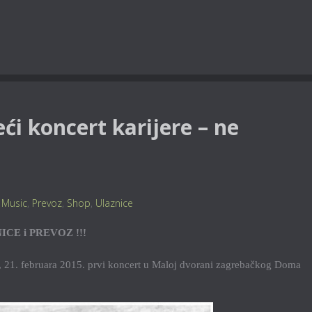
ći koncert karijere – ne
,
Music
,
Prevoz
,
Shop
,
Ulaznice
NICE i PREVOZ !!!
, 21. februara 2015. prvi koncert u Maloj dvorani zagrebačkog Doma