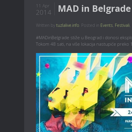
MAD in Belgrade
11 Apr
2014
Written by
tuzlalive.info
. Posted in
Events
,
Festivali
,
#MADinBelgrade stiže u Beograd i donosi eksplozij
Tokom 48 sati, na više lokacija nastupiće preko