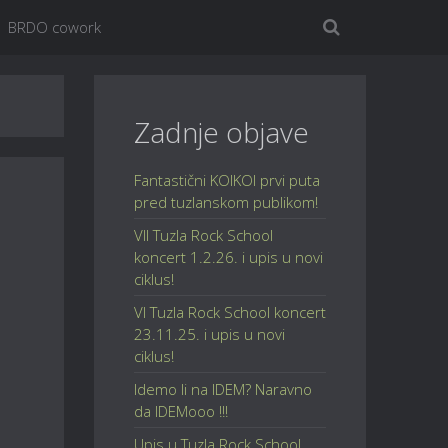
BRDO cowork
Zadnje objave
Fantastični KOIKOI prvi puta
pred tuzlanskom publikom!
VII Tuzla Rock School
koncert 1.2.26. i upis u novi
ciklus!
VI Tuzla Rock School koncert
23.11.25. i upis u novi
ciklus!
Idemo li na IDEM? Naravno
da IDEMooo !!!
Upis u Tuzla Rock School,