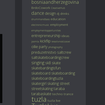
bosniaandherzegovina
BrdoCowork
CreativeHub
dance
design
dj
drinks
education
drummandbass
employment
electronicmusic
employmentopportunities
entrepreneurship
ideas
kickflip
joomla
kreativnostzasve
ollie
party
photography
preduzetnistvo
saltcrew
saltskateboardingcrew
singing
sk8
skate
skatebardingisfun
skateboard
skateboarding
skateboardingtuzla
skatergirl
skating
street
streetskating
taraba
tarabaskate
techno
trance
tuzla
tuzla live