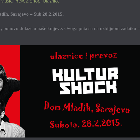
,
Music
,
Prevoz
,
Shop
,
Ulaznice
h, Sarajevo – Sub 28.2.2015.
ock, ponovo dolaze u naše krajeve. Ovoga puta su na ozbiljnom zadatku –