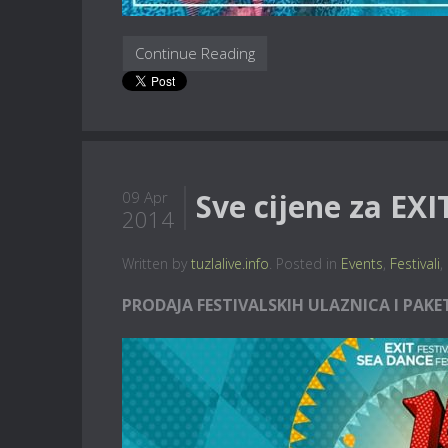
Continue Reading
Sve cijene za EXI
09 Apr
2014
Written by
tuzlalive.info
. Posted in
Events
,
Festivali
,
PRODAJA FESTIVALSKIH ULAZNICA I PAKET