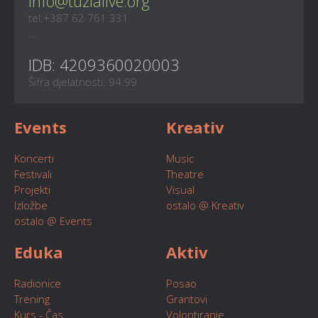
info@tuzlalive.org
tel:+387 62 761 331
...
IDB: 4209360020003
Šifra djelatnosti: 94.99
Events
Kreativ
Koncerti
Music
Festivali
Theatre
Projekti
Visual
Izložbe
ostalo @ Kreativ
ostalo @ Events
Eduka
Aktiv
Radionice
Posao
Trening
Grantovi
Kurs - Čas
Volontiranje