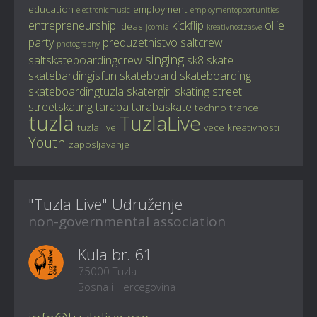
education
employment
electronicmusic
employmentopportunities
entrepreneurship
kickflip
ollie
ideas
joomla
kreativnostzasve
party
preduzetnistvo
saltcrew
photography
singing
saltskateboardingcrew
sk8
skate
skatebardingisfun
skateboard
skateboarding
skateboardingtuzla
skatergirl
skating
street
streetskating
taraba
tarabaskate
techno
trance
tuzla
TuzlaLive
tuzla live
vece kreativnosti
Youth
zaposljavanje
"Tuzla Live" Udruženje
non-governmental association
Kula br. 61
75000 Tuzla
Bosna i Hercegovina