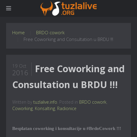
Home
BRDO cowork
Free Coworking and Consultation u BRDU !!!
Free Coworking and
19 Oct
2016
Consultation u BRDU !!!
Written by
tuzlalive.info
. Posted in
BRDO cowork
,
Coworking
,
Konsalting
,
Radionice
Besplatan coworking i konsultacije u #BrdoCowork !!!