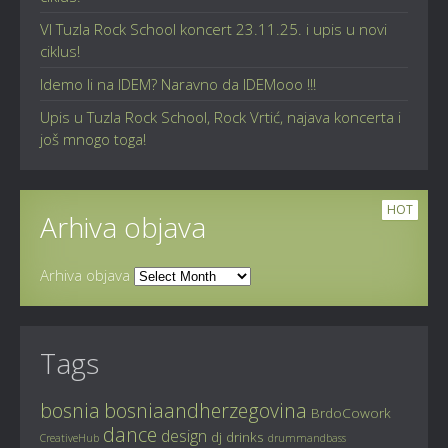
VI Tuzla Rock School koncert 23.11.25. i upis u novi
ciklus!
Idemo li na IDEM? Naravno da IDEMooo !!!
Upis u Tuzla Rock School, Rock Vrtić, najava koncerta i
još mnogo toga!
HOT
Arhiva objava
Arhiva objava
Tags
bosnia
bosniaandherzegovina
BrdoCowork
dance
design
dj
drinks
CreativeHub
drummandbass