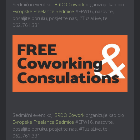
Sedmični event koji
BRDO Cowork
organizuje kao dio
Evropske Freelance Sedmice
#EFW16, nazovite,
posaljite poruku, posjetite nas, #TuzlaLive, tel.
062.761.331
Sedmični event koji
BRDO Cowork
organizuje kao dio
Evropske Freelance Sedmice
#EFW16, nazovite,
posaljite poruku, posjetite nas, #TuzlaLive, tel.
062.761.331