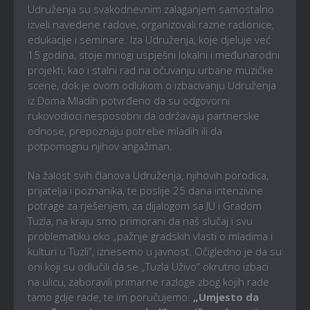
Udruženja su svakodnevnim zalaganjem samostalno
izveli navedene radove, organizovali razne radionice,
edukacije i seminare. Iza Udruženja, koje djeluje već
15 godina, stoje mnogi uspješni lokalni i međunarodni
projekti, kao i stalni rad na očuvanju urbane muzičke
scene, dok je ovom odlukom o izbacivanju Udruženja
iz Doma Mladih potvrđeno da su odgovorni
rukovodioci nesposobni da održavaju partnerske
odnose, prepoznaju potrebe mladih ili da
potpomognu njihov angažman.
Na žalost svih članova Udruženja, njihovih porodica,
prijatelja i poznanika, te poslije 25 dana intenzivne
potrage za rješenjem, za dijalogom sa JU i Gradom
Tuzla, na kraju smo primorani da naš slučaj i svu
problematiku oko „pažnje gradskih vlasti o mladima i
kulturi u Tuzli“, iznesemo u javnost. Očigledno je da su
oni koji su odlučili da se „Tuzla Uživo“ okrutno izbaci
na ulicu, zaboravili primarne razloge zbog kojih rade
tamo gdje rade, te im poručujemo:
„Umjesto da