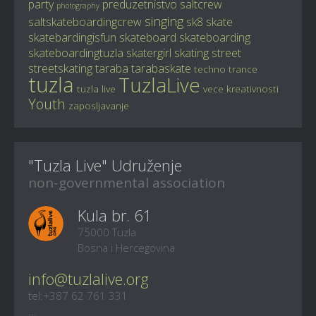
party
preduzetnistvo
saltcrew
photography
singing
saltskateboardingcrew
sk8
skate
skatebardingisfun
skateboard
skateboarding
skateboardingtuzla
skatergirl
skating
street
streetskating
taraba
tarabaskate
techno
trance
tuzla
TuzlaLive
tuzla live
vece kreativnosti
Youth
zaposljavanje
"Tuzla Live" Udruženje
non-governmental association
Kula br. 61
75000 Tuzla
Bosna i Hercegovina
info@tuzlalive.org
tel:+387 62 761 331
...