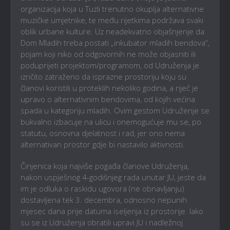
organizacija koja u Tuzli trenutno okuplja alternativne
muzičke umjetnike, te među rijetkima podržava svaki
oblik urbane kulture. Uz neadekvatno objašnjenje da
Dom Mladih treba postati „inkubator mladih bendova“,
pojam koji niko od odgovornih ne može objasniti ili
poduprijeti projektom/programom, od Udruženja je
izričito zatraženo da isprazne prostoriju koju su
članovi koristili u proteklih nekoliko godina, a riječ je
upravo o alternativnim bendovima, od kojih većina
spada u kategoriju mladih. Ovim gestom Udruženje se
bukvalno izbacuje na ulicu i onemogućuje mu se, po
statutu, osnovna djelatnost i rad, jer ono nema
alternativan prostor gdje bi nastavilo aktivnosti.
Činjenica koja najviše pogađa članove Udruženja,
nakon uspješnog 4-godišnjeg rada unutar JU, jeste da
im je odluka o raskidu ugovora (ne obnavljanju)
dostavljena tek 3. decembra, odnosno nepunih
mjesec dana prije datuma iseljenja iz prostorije. Iako
su se iz Udruženja obratili upravi JU i nadležnoj