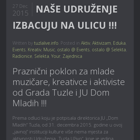
NAŠE UDRUŽENJE
27 Dec
2015
IZBACUJU NA ULICU !!!
Written by
tuzlalive.info
. Posted in
Aktiv
,
Aktivizam
,
Eduka
,
Events
,
Kreativ
,
Music
,
ostalo @ Events
,
ostalo @ Selekta
,
Radionice
,
Selekta
,
Your
,
Zajednica
Praznični poklon za mlade
muzičare, kreativce i aktiviste
od Grada Tuzle i JU Dom
Mladih !!!
Prema odluci koju je potpisala direktorica JU „Dom
Mladih“ Tuzla, od 31. decembra 2015. godine u ovoj
„javnoj“ instituciji kulture više nema mjesta za
aktivnosti Udruženja „Tuzla Uživo“, koje je jedina