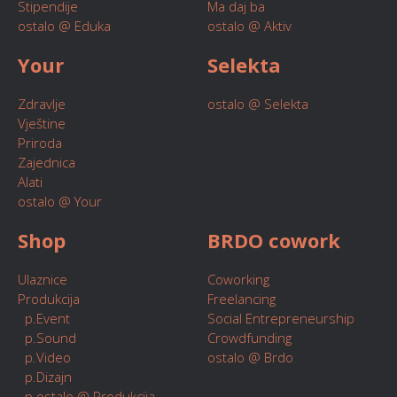
Stipendije
Ma daj ba
ostalo @ Eduka
ostalo @ Aktiv
Your
Selekta
Zdravlje
ostalo @ Selekta
Vještine
Priroda
Zajednica
Alati
ostalo @ Your
Shop
BRDO cowork
Ulaznice
Coworking
Produkcija
Freelancing
p.Event
Social Entrepreneurship
p.Sound
Crowdfunding
p.Video
ostalo @ Brdo
p.Dizajn
p.ostalo @ Produkcija