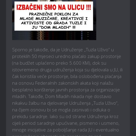
Sporno je takođe, da je Udruženje „Tuzla Uživo“ u
proteklih 50 mjeseci uredno plaćalo zakup prostorije
(na budžet uplaćeno preko 5.600 KM), dok su
istovremeno druga udruženja koja su djelovala u JU, ili
čak koristila veće prostorije, bila oslobođena plaćanja
na osnovu Federalnih zakonskih akata koji nalažu
besplatno korištenje javnih prostorija za organizacije
mladih. Takođe, Dom Mladih nikada nije dostavio
nikakvu žalbu na djelovanje Udruženja „Tuzla Uživo“,
na čijem osnovu bi se mogla zasnivati i odluka o
prekidu saradnje. Iako su od strane Udruženja kroz
cijeli period saradnje upućivane, pismeno i usmeno,
mnoge inicijative za poboljšanje rada JU i eventualno