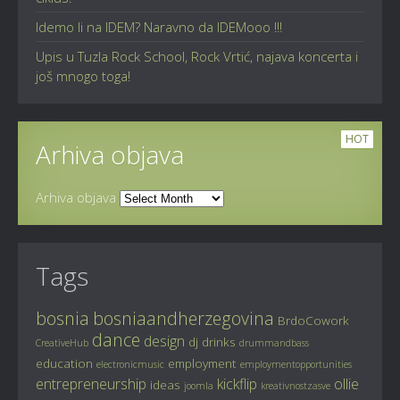
Idemo li na IDEM? Naravno da IDEMooo !!!
Upis u Tuzla Rock School, Rock Vrtić, najava koncerta i
još mnogo toga!
HOT
Arhiva objava
Arhiva objava
Tags
bosnia
bosniaandherzegovina
BrdoCowork
dance
design
dj
drinks
CreativeHub
drummandbass
education
employment
electronicmusic
employmentopportunities
entrepreneurship
kickflip
ollie
ideas
joomla
kreativnostzasve