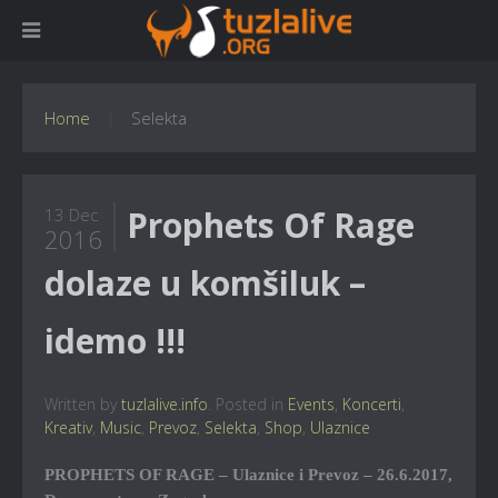
Home
Selekta
Prophets Of Rage
13 Dec
2016
dolaze u komšiluk –
idemo !!!
Written by
tuzlalive.info
. Posted in
Events
,
Koncerti
,
Kreativ
,
Music
,
Prevoz
,
Selekta
,
Shop
,
Ulaznice
PROPHETS OF RAGE – Ulaznice i Prevoz – 26.6.2017,