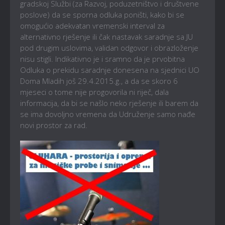
gradskoj Službi (za Razvoj, poduzetništvo i društvene
poslove) da se sporna odluka poništi, kako bi se
omogućio adekvatan vremenski interval za
alternativno rješenje ili čak nastavak saradnje sa JU
pod drugim uslovima, validan odgovor i obrazloženje
nisu stigli. Indikativno je i sramno da je prvobitna
Odluka o prekidu saradnje donesena na sjednici UO
Doma Mladih još 29.4.2015.g., a da se skoro 6
mjeseci o tome nije progovorila ni riječ, dala
informacija, da bi se našlo neko rješenje ili barem da
se ima dovoljno vremena da Udruženje samo nađe
novi prostor za rad.