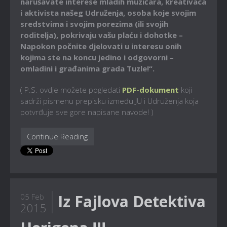
narušavate interese mladih muzičara, kreativaca
i aktivista našeg Udruženja, osoba koje svojim
sredstvima i svojim porezima (ili svojih
roditelja), pokrivaju vašu plaću i dohotke –
Napokon počnite djelovati u interesu onih
kojima ste na koncu jedino i odgovorni –
omladini i građanima grada Tuzle!“.
( P.S. ovdje možete pogledati
PDF-dokument
koji
sadrži pismenu prepisku između JU i Udruženja koja
potvrđuje sve gore napisane navode! )
Continue Reading
Iz Fajlova Detektiva
05 Feb
2015