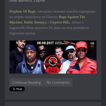
Dom sportova, Zagreb
Prophets Of Rage
, vjerojatno trenutno najveća supergrupa
na svijetu sastavljena od članova
Rage Against The
Machine
,
Public Enemy
ja i
Cypress Hill
a, dolazi u
zagrebački Dom sportova 26. juna na svoj premijeran
regionalni nastup.
Continue Reading
No Comments