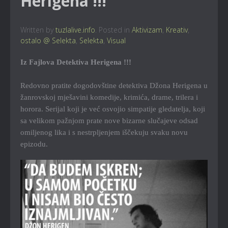
Herigena !!!
Written by
tuzlalive.info
. Posted in
Aktivizam
,
Kreativ
,
ostalo @ Selekta
,
Selekta
,
Visual
Iz Fajlova Detektiva Herigena !!!
Redovno pratite dogodovštine detektiva Džona Herigena u
žanrovskoj mješavini komedije, krimića, drame, trilera i
horora. Serijal koji je već osvojio simpatije gledatelja, koji
sa velikom pažnjom prate nove bizarne slučajeve odsad
omiljenog lika i s nestrpljenjem iščekuju svaku novu
epizodu.