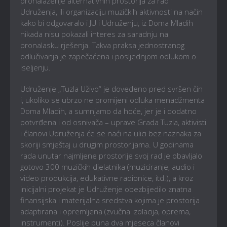
pronalaženje alternativnih prostorija za rad
Udruženja, ili organizaciju muzičkih aktivnosti na način
kako bi odgovaralo i JU i Udruženju, iz Doma Mladih
nikada nisu pokazali interes za saradnju na
pronalasku rješenja. Takva praksa jednostranog
odlučivanja je zapečaćena i posljednjom odlukom o
iseljenju.
Udruženje „Tuzla Uživo“ je dovedeno pred svršen čin
i, ukoliko se ubrzo ne promijeni odluka menadžmenta
Doma Mladih, a sumnjamo da hoće, jer je i dodatno
potvrđena i od osnivača – uprave Grada Tuzla, aktivisti
i članovi Udruženja će se naći na ulici bez naznaka za
skoriji smještaj u drugim prostorijama. U godinama
rada unutar najmljene prostorije svoj rad je obavljalo
gotovo 300 muzičkih djelatnika (muziciranje, audio i
video produkcija, edukativne radionice, itd.), a kroz
inicijalni projekat je Udruženje obezbijedilo znatna
finansijska i materijalna sredstva kojima je prostorija
adaptirana i opremljena (zvučna izolacija, oprema,
instrumenti). Poslije puna dva mjeseca članovi