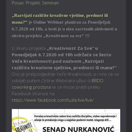
Posao
,
Projekti
,
Seminari
„Razvijati različite kreativne vještine, prednost ili
mana?“
je Online Webinar planiran za Ponedjeljak
6.7.2020 od 18h, a šesti je u nizu zacrtanih aktivnosti u
okviru projekta „Kreativnost za sve“ !!!
U okviru projekta
„Kreativnost Za Sve“ u
Ponedjeljak 6.7.2020 od 18h održaće se šesto
Veče Kreativnosti pod nazivom
„Razvijati
različite kreativne vještine, prednost ili mana?“
.
Ovo je pretposljednje Veče Kreativnosti, a i ono će se
odvijati putem Online Webinara uživo iz
BRDO
coworking prostora
te se moze pratiti preko
Facebook stranice na
https://www.facebook.com/tuzla.live/live/
.