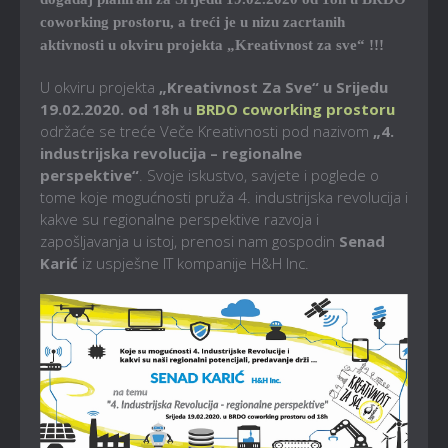
coworking prostoru, a treći je u nizu zacrtanih
aktivnosti u okviru projekta „Kreativnost za sve“ !!!
U okviru projekta
„Kreativnost Za Sve“ u Srijedu
19.02.2020. od 18h u
BRDO coworking prostoru
održaće se treće Veče Kreativnosti pod nazivom
„4.
industrijska revolucija – regionalne
perspektive“
. Svoje iskustvo, savjete i poglede o
tome koje mogućnosti pruža 4. industrijska revolucija i
kakve su regionalne perspektive razvoja i
zapošljavanja u istoj, prenosi nam gospodin
Senad
Karić
iz uspješne IT kompanije H&H Inc.