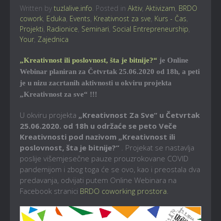
Written by
tuzlalive.info
. Posted in
Aktiv
,
Aktivizam
,
BRDO
cowork
,
Eduka
,
Events
,
Kreativnost za sve
,
Kurs - Čas
,
Projekti
,
Radionice
,
Seminari
,
Social Entrepreneurship
,
Your
,
Zajednica
„Kreativnost ili poslovnost, šta je bitnije?“
je Online
Webinar planiran za Četvrtak 25.06.2020 od 18h, a peti
je u nizu zacrtanih aktivnosti u okviru projekta
„Kreativnost za sve“ !!!
U okviru projekta
„Kreativnost Za Sve“ u Četvrtak
25.06.2020. od 18h u održaće se peto Veče
Kreativnosti pod nazivom
„Kreativnost ili
poslovnost, šta je bitnije?“
. Projekat se nastavlja
poslije višemjesečne pauze prouzrokovane COVID
pandemijom i zbog toga će se ovo, kao i preostala dva
predavanja, odvijati putem Online Webinara na
Facebook stranici
BRDO coworking prostora
.