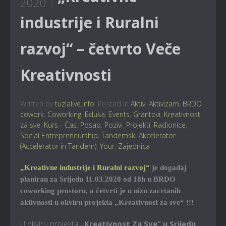
2020
industrije i Ruralni
razvoj“ – četvrto Veče
Kreativnosti
Written by
tuzlalive.info
. Posted in
Aktiv
,
Aktivizam
,
BRDO
cowork
,
Coworking
,
Eduka
,
Events
,
Grantovi
,
Kreativnost
za sve
,
Kurs - Čas
,
Posao
,
Pozivi
,
Projekti
,
Radionice
,
Social Entrepreneurship
,
Tandemski Akcelerator
(Accelerator in Tandem)
,
Your
,
Zajednica
„Kreativne industrije i Ruralni razvoj“
je događaj
planiran za Srijedu 11.03.2020 od 18h u BRDO
coworking prostoru, a četvrti je u nizu zacrtanih
aktivnosti u okviru projekta „Kreativnost za sve“ !!!
U okviru projekta
„Kreativnost Za Sve“ u Srijedu