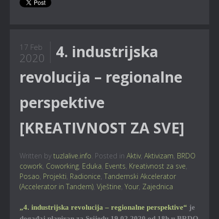
4. industrijska
17 Feb
2020
revolucija – regionalne
perspektive
[KREATIVNOST ZA SVE]
Written by
tuzlalive.info
. Posted in
Aktiv
,
Aktivizam
,
BRDO
cowork
,
Coworking
,
Eduka
,
Events
,
Kreativnost za sve
,
Posao
,
Projekti
,
Radionice
,
Tandemski Akcelerator
(Accelerator in Tandem)
,
Vještine
,
Your
,
Zajednica
„4. industrijska revolucija – regionalne perspektive“
je
događaj planiran za Srijedu 19.02.2020 od 18h u BRDO