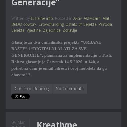
Generacije”
Written by
tuzlalive.info
. Posted in
Aktiv
,
Aktivizam
,
Alati
,
BRDO cowork
,
Crowdfunding
,
ostalo @ Selekta
,
Priroda
,
Selekta
,
Vještine
,
Zajednica
,
Zdravlje
Glasajte za dva omladinska projekta “URBANE
BAŠTE” i “DIGITALNI ALATI ZA SVE
GENERACIJE”, planirana za implementaciju u Tuzli.
Rok za glasanje je Četvrtak 14.5.2020. u 14h, a
potrebna vam je email adresa i broj mobitela da ga
obavite !!!
Continue Reading
No Comments
„Kreativne
09 Mar