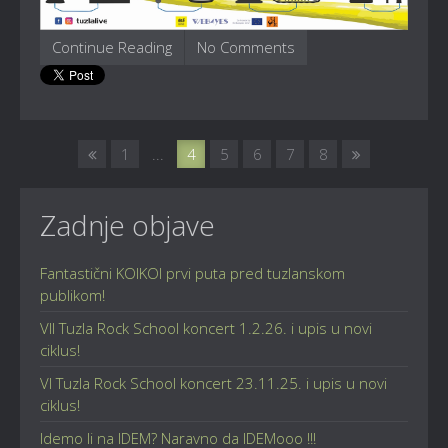
Continue Reading
No Comments
1
...
4
5
6
7
8
Zadnje objave
Fantastični KOIKOI prvi puta pred tuzlanskom
publikom!
VII Tuzla Rock School koncert 1.2.26. i upis u novi
ciklus!
VI Tuzla Rock School koncert 23.11.25. i upis u novi
ciklus!
Idemo li na IDEM? Naravno da IDEMooo !!!