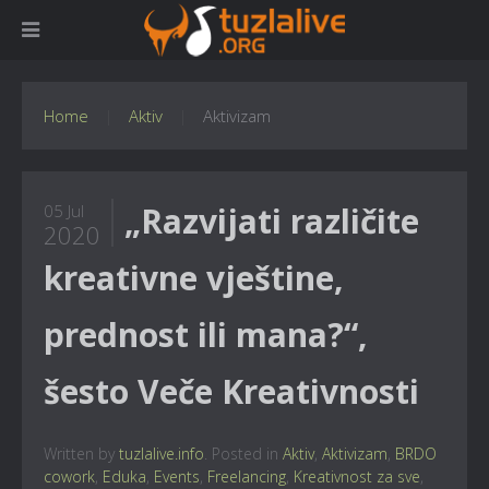
Home
Aktiv
Aktivizam
„Razvijati različite
05 Jul
2020
kreativne vještine,
prednost ili mana?“,
šesto Veče Kreativnosti
Written by
tuzlalive.info
. Posted in
Aktiv
,
Aktivizam
,
BRDO
cowork
,
Eduka
,
Events
,
Freelancing
,
Kreativnost za sve
,