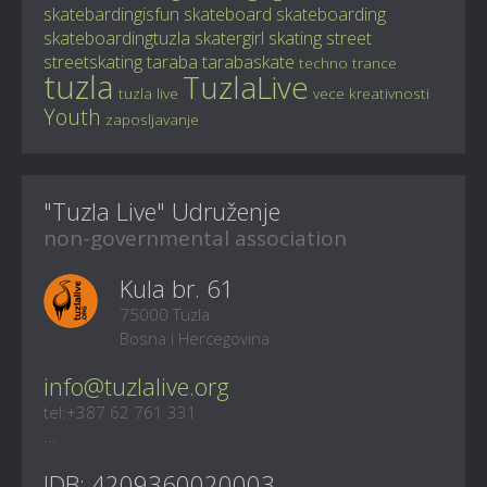
skatebardingisfun
skateboard
skateboarding
skateboardingtuzla
skatergirl
skating
street
streetskating
taraba
tarabaskate
techno
trance
tuzla
TuzlaLive
tuzla live
vece kreativnosti
Youth
zaposljavanje
"Tuzla Live" Udruženje
non-governmental association
Kula br. 61
75000 Tuzla
Bosna i Hercegovina
info@tuzlalive.org
tel:+387 62 761 331
...
IDB: 4209360020003