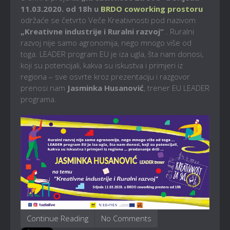
11.03.2020. od 18h u
BRDO coworking prostoru
održaće se četvrto Veče Kreativnosti pod nazivom
„Kreativne industrije i Ruralni razvoj“
. Ruralni
razvoj nije samo agronomija, nego mnogo više od
toga. LEADER program EU je iza ugla, šta nam donosi,
koji su potencijali, kakva su iskustva i primjeri iz
regiona – sve osvrte kroz prezentaciju i razgovor
prenosi nam
Jasminka Husanović
, trener EU LEADER
programa.
Continue Reading
No Comments