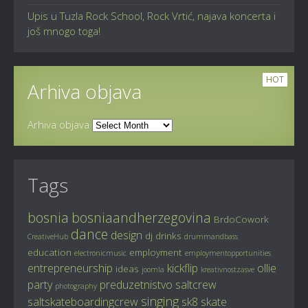
Upis u Tuzla Rock School, Rock Vrtić, najava koncerta i
još mnogo toga!
HOT
Arhiva objava
Arhiva objava
Tags
bosnia
bosniaandherzegovina
BrdoCowork
dance
design
dj
drinks
CreativeHub
drummandbass
education
employment
electronicmusic
employmentopportunities
entrepreneurship
kickflip
ollie
ideas
joomla
kreativnostzasve
party
preduzetnistvo
saltcrew
photography
singing
saltskateboardingcrew
sk8
skate