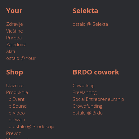
Your
Selekta
Zdravlje
ostalo @ Selekta
Vještine
Priroda
Zajednica
Alati
ostalo @ Your
Shop
BRDO cowork
Ulaznice
Coworking
Produkcija
Freelancing
p.Event
Social Entrepreneurship
p.Sound
Crowdfunding
p.Video
ostalo @ Brdo
p.Dizajn
p.ostalo @ Produkcija
Prevoz