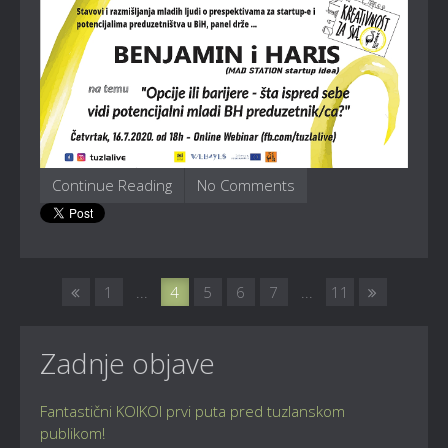
Continue Reading
No Comments
1
...
4
5
6
7
...
11
Zadnje objave
Fantastični KOIKOI prvi puta pred tuzlanskom
publikom!