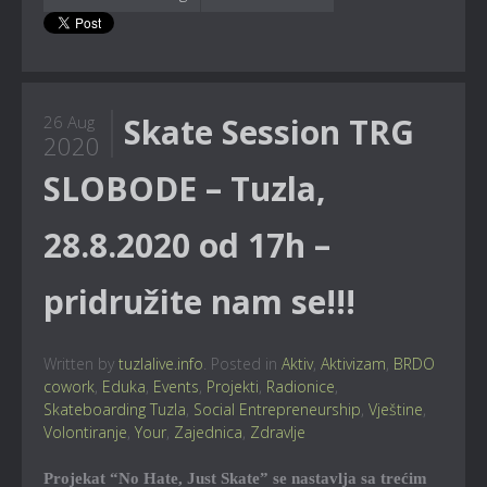
Skate Session TRG
26 Aug
2020
SLOBODE – Tuzla,
28.8.2020 od 17h –
pridružite nam se!!!
Written by
tuzlalive.info
. Posted in
Aktiv
,
Aktivizam
,
BRDO
cowork
,
Eduka
,
Events
,
Projekti
,
Radionice
,
Skateboarding Tuzla
,
Social Entrepreneurship
,
Vještine
,
Volontiranje
,
Your
,
Zajednica
,
Zdravlje
Projekat “No Hate, Just Skate” se nastavlja sa trećim