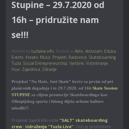
Stupine – 29.7.2020 od
16h – pridružite nam
se!!!
Written by
tuzlalive.info
. Posted in
Aktiv
,
Aktivizam
,
Eduka
,
Events
,
Kreativ
,
Music
,
Projekti
,
Radionice
,
Skateboarding
Tuzla
,
Social Entrepreneurship
,
Vještine
,
Volontiranje
,
Your
,
Zajednica
,
Zdravlje
Projekat “No Hate, Just Skate” kreće sa prvim od pet
planiranih događaja i to 29.7.2020. od 16h
Skate Session
STUPINE
sa ciljem promocije Skateboardinga kao
Olimpijskog sporta i bitnog dijela urbane kulture
mladih!!!
Projekat zajednički vode
“SALT” skateboarding
crew
i
Udruženje “Tuzla Live”
. Ovo je promotivni