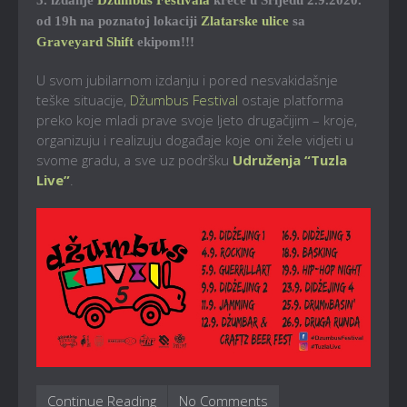
5. izdanje
Džumbus Festivala
kreće u Srijedu 2.9.2020.
od 19h na poznatoj lokaciji
Zlatarske ulice
sa
Graveyard Shift
ekipom!!!
U svom jubilarnom izdanju i pored nesvakidašnje
teške situacije,
Džumbus Festival
ostaje platforma
preko koje mladi prave svoje ljeto drugačijim – kroje,
organizuju i realizuju događaje koje oni žele vidjeti u
svome gradu, a sve uz podršku
Udruženja “Tuzla
Live”
.
Continue Reading
No Comments