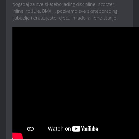
događaj za sve skateborading discipline: scooter,
inline, rolšule, BMX … pozivamo sve skateborading
ljubitelje i entuzijaste: djecu, mlade, a i one starije.