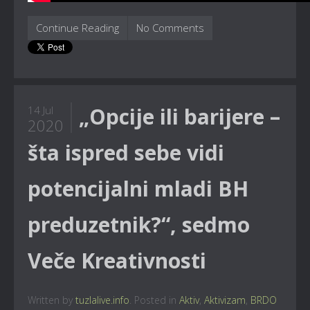
Continue Reading
No Comments
„Opcije ili barijere –
14 Jul
2020
šta ispred sebe vidi
potencijalni mladi BH
preduzetnik?“, sedmo
Veče Kreativnosti
Written by
tuzlalive.info
. Posted in
Aktiv
,
Aktivizam
,
BRDO