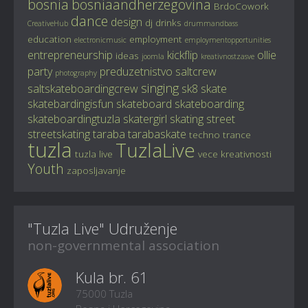
bosnia
bosniaandherzegovina
BrdoCowork
dance
design
dj
drinks
CreativeHub
drummandbass
education
employment
electronicmusic
employmentopportunities
entrepreneurship
kickflip
ollie
ideas
joomla
kreativnostzasve
party
preduzetnistvo
saltcrew
photography
singing
saltskateboardingcrew
sk8
skate
skatebardingisfun
skateboard
skateboarding
skateboardingtuzla
skatergirl
skating
street
streetskating
taraba
tarabaskate
techno
trance
tuzla
TuzlaLive
tuzla live
vece kreativnosti
Youth
zaposljavanje
"Tuzla Live" Udruženje
non-governmental association
Kula br. 61
75000 Tuzla