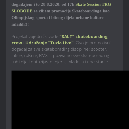
događajem i to 28.8.2020. od 17h
Skate Session TRG
SLOBODE
sa ciljem promocije Skateboardinga kao
Olimpijskog sporta i bitnog dijela urbane kulture
mladih!!!
Projekat zajednički vode
“SALT” skateboarding
crew
i
Udruženje “Tuzla Live”
. Ovo je promotivni
događaj za sve skateborading discipline: scooter,
inline, rolšule, BMX … pozivamo sve skateborading
ljubitelje i entuzijaste: djecu, mlade, a i one starije.