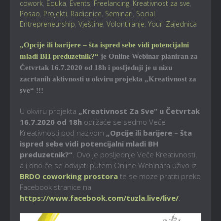
cowork
,
Eduka
,
Events
,
Freelancing
,
Kreativnost za sve
,
Posao
,
Projekti
,
Radionice
,
Seminari
,
Social
Entrepreneurship
,
Vještine
,
Volontiranje
,
Your
,
Zajednica
„Opcije ili barijere – šta ispred sebe vidi potencijalni
mladi BH preduzetnik?“
je Online Webinar planiran za
Četvrtak 16.7.2020 od 18h i posljednji je u nizu
zacrtanih aktivnosti u okviru projekta „Kreativnost za
sve“ !!!
U okviru projekta
„Kreativnost Za Sve“ u Četvrtak
16.7.2020 od 18h
održaće se sedmo Veče
Kreativnosti pod nazivom
„Opcije ili barijere – šta
ispred sebe vidi potencijalni mladi BH
preduzetnik?“
. Ovo je posljednje Veče Kreativnosti,
a i ono će se odvijati putem Online Webinara uživo iz
BRDO coworking prostora
te se moze pratiti preko
Facebook stranice na
https://www.facebook.com/tuzla.live/live/
.