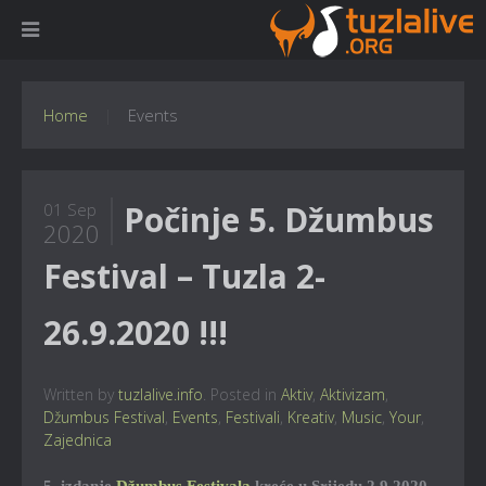
Home
Events
Počinje 5. Džumbus
01 Sep
2020
Festival – Tuzla 2-
26.9.2020 !!!
Written by
tuzlalive.info
. Posted in
Aktiv
,
Aktivizam
,
Džumbus Festival
,
Events
,
Festivali
,
Kreativ
,
Music
,
Your
,
Zajednica