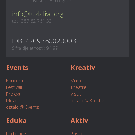
Bosna i Hercegovina
info@tuzlalive.org
tel:+387 62 761 331
...
IDB: 4209360020003
Šifra djelatnosti: 94.99
Events
Kreativ
Koncerti
Music
Festivali
Theatre
Projekti
Visual
Izložbe
ostalo @ Kreativ
ostalo @ Events
Eduka
Aktiv
Radionice
Posao