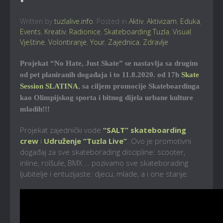
Written by
tuzlalive.info
. Posted in
Aktiv
,
Aktivizam
,
Eduka
,
Events
,
Kreativ
,
Radionice
,
Skateboarding Tuzla
,
Visual
,
Vještine
,
Volontiranje
,
Your
,
Zajednica
,
Zdravlje
Projekat “No Hate, Just Skate” se nastavlja sa drugim
od pet planiranih događaja i to 11.8.2020. od 17h
Skate
Session SLATINA
, sa ciljem promocije Skateboardinga
kao Olimpijskog sporta i bitnog dijela urbane kulture
mladih!!!
Projekat zajednički vode
“SALT” skateboarding
crew
i
Udruženje “Tuzla Live”
. Ovo je promotivni
događaj za sve skateborading discipline: scooter,
inline, rolšule, BMX … pozivamo sve skateborading
ljubitelje i entuzijaste: djecu, mlade, a i one starije.