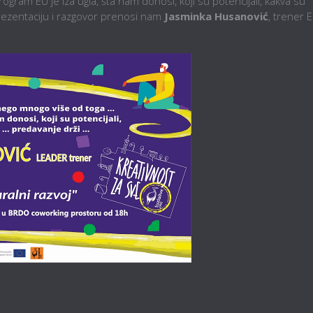
ram EU je iza ugla, šta nam donosi, koji su potencijali, kakva su
 prezentaciju i razgovor prenosi nam
Jasminka Husanović
, trener 