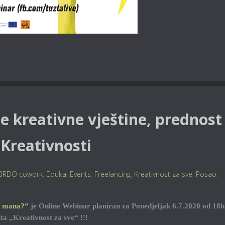
ite kreativne vještine, prednost
 Kreativnosti
BRDO cowork
,
Eduka
,
Events
,
Freelancing
,
Kreativnost za sve
,
Posao
,
li mana?“
je Online Webinar planiran za Ponedjeljak 6.7.2020 od 18h
kta „Kreativnost za sve“ !!!