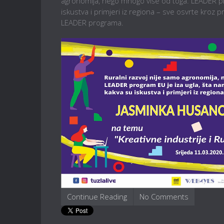
agronomija, nego mnogo više od toga. LEADER prog
iskustva i primjeri iz regiona – sve osvrte kroz
LEADER programa.
Continue Reading
No Comments