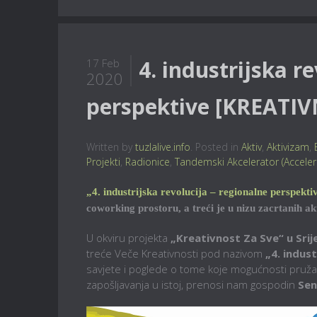
4. industrijska r
17 Feb
2020
perspektive [KREATIV
Written by
tuzlalive.info
. Posted in
Aktiv
,
Aktivizam
,
Projekti
,
Radionice
,
Tandemski Akcelerator (Accele
„4. industrijska revolucija – regionalne perspekti
coworking prostoru, a treći je u nizu zacrtanih ak
U okviru projekta
„Kreativnost Za Sve“ u Srij
treće Veče Kreativnosti pod nazivom
„4. indus
savjete i poglede o tome koje mogućnosti pruža 4
zapošljavanja u istoj, prenosi nam gospodin
Sen