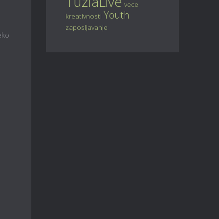
TuzlaLive
vece
Youth
kreativnosti
zaposljavanje
eko