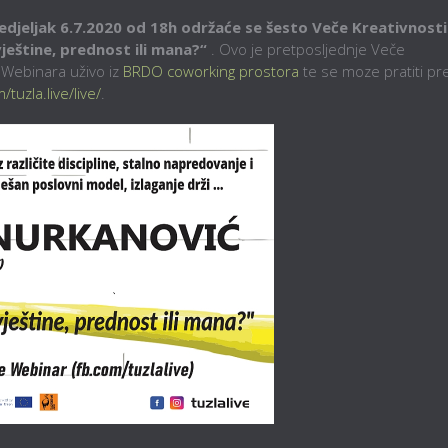
edjeljak 6.7.2020 od 18h održaće se šesto Veče Kreativnosti
 vještine, prednost ili mana?“
. Ovo je pretposljednje Veče
e Webinara uživo iz
BRDO coworking prostora
te se moze pratiti pr
uzla.live/live/
.