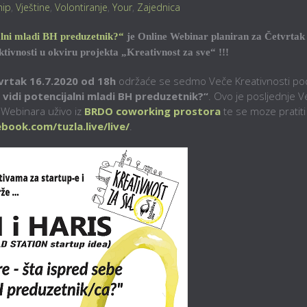
hip
,
Vještine
,
Volontiranje
,
Your
,
Zajednica
ijalni mladi BH preduzetnik?“
je Online Webinar planiran za Četvrtak
aktivnosti u okviru projekta „Kreativnost za sve“ !!!
vrtak 16.7.2020 od 18h
održaće se sedmo Veče Kreativnosti po
be vidi potencijalni mladi BH preduzetnik?“
. Ovo je posljednje 
e Webinara uživo iz
BRDO coworking prostora
te se moze pratiti
book.com/tuzla.live/live/
.