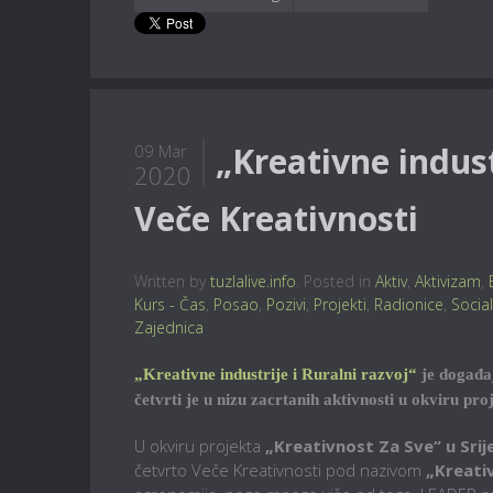
„Kreativne indust
09 Mar
2020
Veče Kreativnosti
Written by
tuzlalive.info
. Posted in
Aktiv
,
Aktivizam
,
Kurs - Čas
,
Posao
,
Pozivi
,
Projekti
,
Radionice
,
Socia
Zajednica
„Kreativne industrije i Ruralni razvoj“
je događa
četvrti je u nizu zacrtanih aktivnosti u okviru pro
U okviru projekta
„Kreativnost Za Sve“ u Srij
četvrto Veče Kreativnosti pod nazivom
„Kreativ