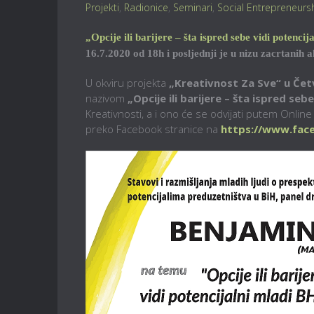
Projekti
,
Radionice
,
Seminari
,
Social Entrepreneurs
„Opcije ili barijere – šta ispred sebe vidi potenc
16.7.2020 od 18h i posljednji je u nizu zacrtanih 
U okviru projekta
„Kreativnost Za Sve“ u Čet
nazivom
„Opcije ili barijere – šta ispred se
Kreativnosti, a i ono će se odvijati putem Onlin
preko Facebook stranice na
https://www.face