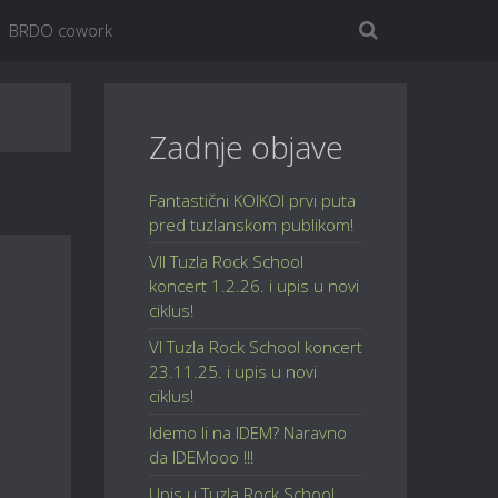
BRDO cowork
Zadnje objave
Fantastični KOIKOI prvi puta
pred tuzlanskom publikom!
VII Tuzla Rock School
koncert 1.2.26. i upis u novi
ciklus!
VI Tuzla Rock School koncert
23.11.25. i upis u novi
ciklus!
Idemo li na IDEM? Naravno
da IDEMooo !!!
Upis u Tuzla Rock School,