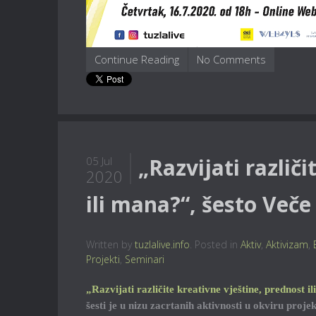
Continue Reading
No Comments
„Razvijati različ
05 Jul
2020
ili mana?“, šesto Veče
Written by
tuzlalive.info
. Posted in
Aktiv
,
Aktivizam
,
Projekti
,
Seminari
„Razvijati različite kreativne vještine, prednost i
šesti je u nizu zacrtanih aktivnosti u okviru proje