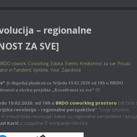
evolucija – regionalne
NOST ZA SVE]
BRDO cowork
,
Coworking
,
Eduka
,
Events
,
Kreativnost za sve
,
Posao
,
rator in Tandem)
,
Vještine
,
Your
,
Zajednica
ve“
je događaj planiran za Srijedu 19.02.2020 od 18h u BRDO
tivnosti u okviru projekta „Kreativnost za sve“ !!!
edu 19.02.2020. od 18h u
BRDO coworking prostoru
održaće 
trijska revolucija – regionalne perspektive“
. Svoje iskustvo,
. industrijska revolucija i kakve su regionalne perspektive razvoja
ad Karić
iz uspješne IT kompanije H&H Inc.