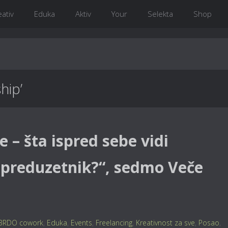
eativ
Eduka
Aktiv
Your
Selekta
Shop
hip’
re – šta ispred sebe vidi
 preduzetnik?“, sedmo Veče
BRDO cowork
,
Eduka
,
Events
,
Freelancing
,
Kreativnost za sve
,
Posao
,