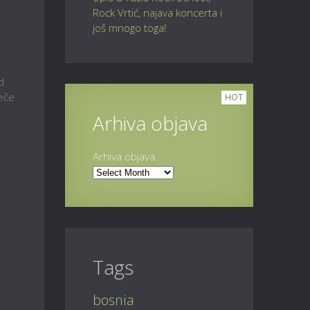
Rock Vrtić, najava koncerta i
još mnogo toga!
d
Veče
HOT
Arhiva objava
Arhiva objava
Tags
bosnia