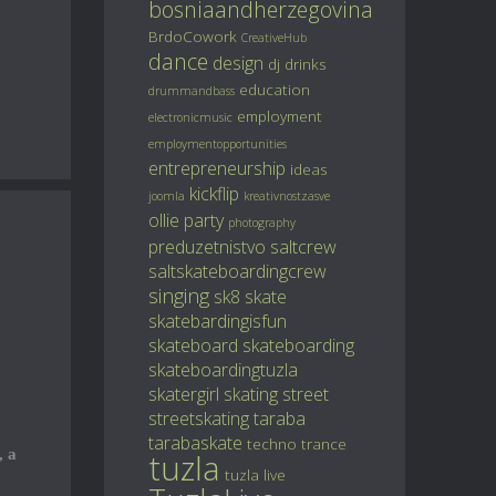
bosniaandherzegovina
BrdoCowork
CreativeHub
dance
design
dj
drinks
education
drummandbass
employment
electronicmusic
employmentopportunities
entrepreneurship
ideas
kickflip
joomla
kreativnostzasve
ollie
party
photography
preduzetnistvo
saltcrew
saltskateboardingcrew
singing
sk8
skate
skatebardingisfun
skateboard
skateboarding
skateboardingtuzla
skatergirl
skating
street
streetskating
taraba
tarabaskate
techno
trance
, a
tuzla
tuzla live