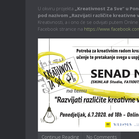
U okviru projekta
„Kreativnost Za Sve“ u Pon
pod nazivom
„Razvijati različite kreativne
Kreativnosti, a i ono će se odvijati putem Onlin
Facebook stranice na
https://www.facebook.com/t
Continue Reading
No Comments