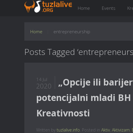
Home
Events
Kr
Home
entrepreneurship
Posts Tagged ‘entrepreneurs
„Opcije ili barije
14 Jul
2020
potencijalni mladi BH
Kreativnosti
Written by
tuzlalive.info
. Posted in
Aktiv
,
Aktivizam
,