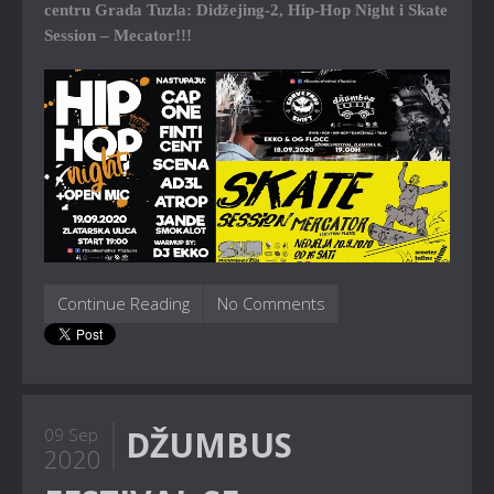
centru Grada Tuzla: Didžejing-2, Hip-Hop Night i Skate
Session – Mecator!!!
Continue Reading
No Comments
DŽUMBUS
09 Sep
2020