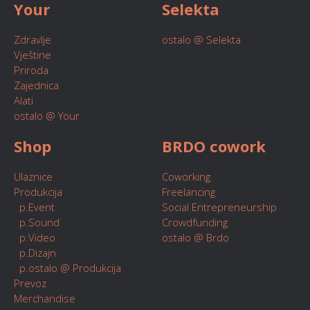
Your
Selekta
Zdravlje
ostalo @ Selekta
Vještine
Priroda
Zajednica
Alati
ostalo @ Your
Shop
BRDO cowork
Ulaznice
Coworking
Produkcija
Freelancing
p.Event
Social Entrepreneurship
p.Sound
Crowdfunding
p.Video
ostalo @ Brdo
p.Dizajn
p.ostalo @ Produkcija
Prevoz
Merchandise