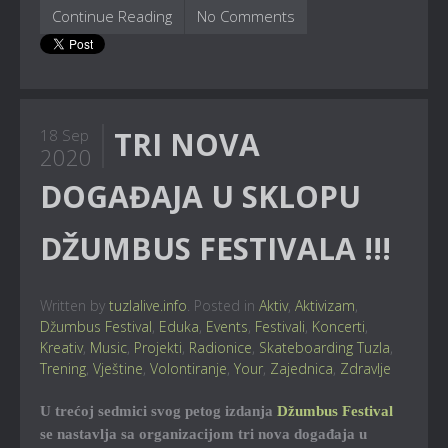
Continue Reading
No Comments
TRI NOVA
18 Sep
2020
DOGAĐAJA U SKLOPU
DŽUMBUS FESTIVALA !!!
Written by
tuzlalive.info
. Posted in
Aktiv
,
Aktivizam
,
Džumbus Festival
,
Eduka
,
Events
,
Festivali
,
Koncerti
,
Kreativ
,
Music
,
Projekti
,
Radionice
,
Skateboarding Tuzla
,
Trening
,
Vještine
,
Volontiranje
,
Your
,
Zajednica
,
Zdravlje
U trećoj sedmici svog petog izdanja
Džumbus Festival
se nastavlja sa organizacijom tri nova događaja u