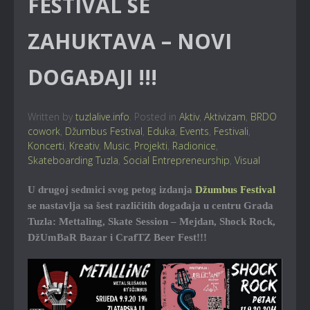
FESTIVAL SE
ZAHUKTAVA – NOVI
DOGAĐAJI !!!
Written by
tuzlalive.info
. Posted in
Aktiv
,
Aktivizam
,
BRDO
cowork
,
Džumbus Festival
,
Eduka
,
Events
,
Festivali
,
Koncerti
,
Kreativ
,
Music
,
Projekti
,
Radionice
,
Skateboarding Tuzla
,
Social Entrepreneurship
,
Visual
U drugoj sedmici svog petog izdanja
Džumbus Festival
se nastavlja sa šest različitih događaja u centru Grada
Tuzla: Mettaling, Skate Session – Mejdan, Shock Rock,
DžUmBaR Bazar i CrafTZ Beer Fest!!!