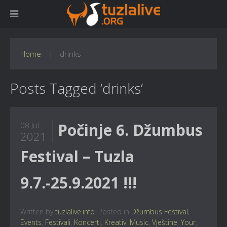
Home
drinks
Posts Tagged ‘drinks’
Počinje 6. Džumbus
08 Jul
2021
Festival – Tuzla
9.7.-25.9.2021 !!!
Written by
tuzlalive.info
. Posted in
Džumbus Festival
,
Events
,
Festivali
,
Koncerti
,
Kreativ
,
Music
,
Vještine
,
Your
,