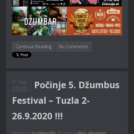
Continue Reading
No Comments
Počinje 5. Džumbus
01 Sep
2020
Festival – Tuzla 2-
26.9.2020 !!!
Written by
tuzlalive.info
. Posted in
Aktiv
,
Aktivizam
,