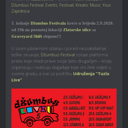
Džumbus Festival
,
Events
,
Festivali
,
Kreativ
,
Music
,
Your
,
Zajednica
5. izdanje
Džumbus Festivala
kreće u Srijedu 2.9.2020.
od 19h na poznatoj lokaciji
Zlatarske ulice
sa
Graveyard Shift
ekipom!!!
U svom jubilarnom izdanju i pored nesvakidašnje
teške situacije,
Džumbus Festival
ostaje platforma
preko koje mladi prave svoje ljeto drugačijim – kroje,
organizuju i realizuju događaje koje oni žele vidjeti u
svome gradu, a sve uz podršku
Udruženja “Tuzla
Live”
.