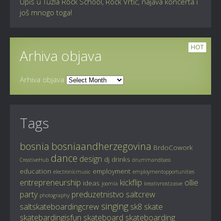
Upis u Tuzla Rock School, Rock Vrtić, najava koncerta i
još mnogo toga!
HOT
Arhiva objava
Arhiva objava
Tags
bosnia
bosniaandherzegovina
BrdoCowork
dance
design
dj
drinks
CreativeHub
drummandbass
education
employment
electronicmusic
employmentopportunities
entrepreneurship
kickflip
ollie
ideas
joomla
kreativnostzasve
party
preduzetnistvo
saltcrew
photography
singing
saltskateboardingcrew
sk8
skate
skatebardingisfun
skateboard
skateboarding