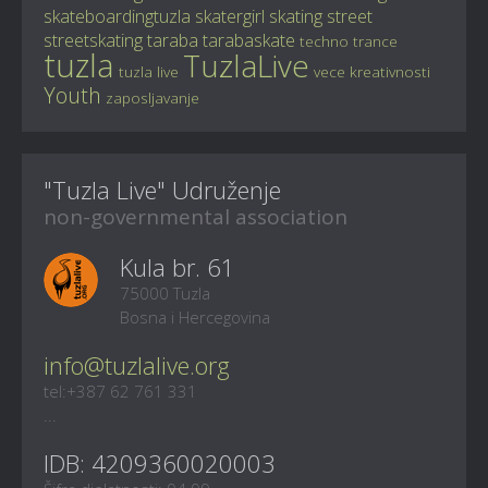
skateboardingtuzla
skatergirl
skating
street
streetskating
taraba
tarabaskate
techno
trance
tuzla
TuzlaLive
tuzla live
vece kreativnosti
Youth
zaposljavanje
"Tuzla Live" Udruženje
non-governmental association
Kula br. 61
75000 Tuzla
Bosna i Hercegovina
info@tuzlalive.org
tel:+387 62 761 331
...
IDB: 4209360020003