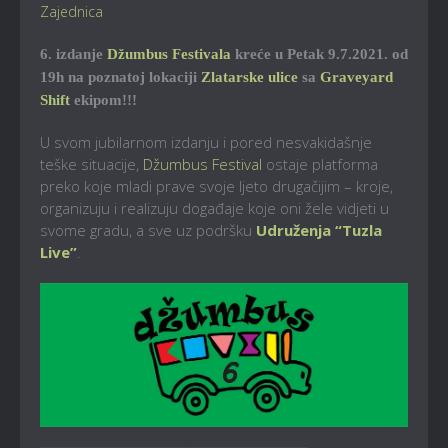
Zajednica
6. izdanje
Džumbus Festivala
kreće u Petak 9.7.2021. od
19h na poznatoj lokaciji
Zlatarske ulice
sa
Graveyard
Shift
ekipom!!!
U svom jubilarnom izdanju i pored nesvakidašnje
teške situacije,
Džumbus Festival
ostaje platforma
preko koje mladi prave svoje ljeto drugačijim – kroje,
organizuju i realizuju događaje koje oni žele vidjeti u
svome gradu, a sve uz podršku
Udruženja “Tuzla
Live”
.