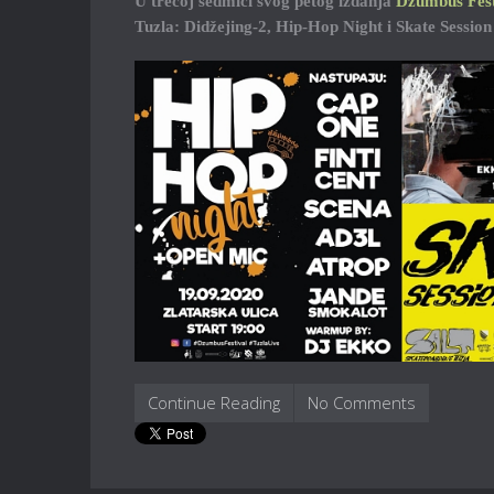
U trećoj sedmici svog petog izdanja
Džumbus Fest
Tuzla: Didžejing-2, Hip-Hop Night i Skate Session
Continue Reading
No Comments