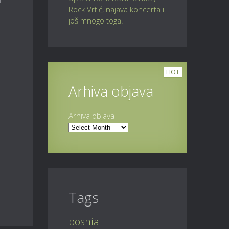
a
Rock Vrtić, najava koncerta i
još mnogo toga!
HOT
Arhiva objava
Arhiva objava
Tags
bosnia