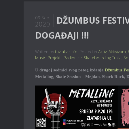
DŽUMBUS FESTIV
09 Sep
2020
DOGAĐAJI !!!
Written by
tuzlalive.info
. Posted in
Aktiv
,
Aktivizam
,
Music
,
Projekti
,
Radionice
,
Skateboarding Tuzla
,
So
U drugoj sedmici svog petog izdanja
Džumbus Fes
Mettaling, Skate Session – Mejdan, Shock Rock,