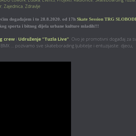
r
,
Zajednica
,
Zdravlje
rećim događajem i to 28.8.2020. od 17h
Skate Session TRG SLOBOD
g sporta i bitnog dijela urbane kulture mladih!!!
g crew
i
Udruženje “Tuzla Live”
. Ovo je promotivni događaj za s
e, BMX … pozivamo sve skateborading ljubitelje i entuzijaste: djecu,