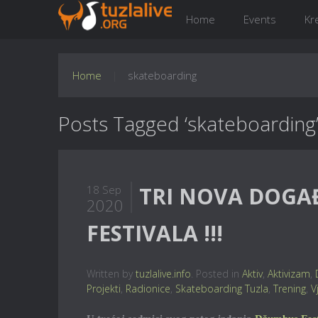
Home
Events
Kr
Home
skateboarding
Posts Tagged ‘skateboarding
TRI NOVA DOGA
18 Sep
2020
FESTIVALA !!!
Written by
tuzlalive.info
. Posted in
Aktiv
,
Aktivizam
,
Projekti
,
Radionice
,
Skateboarding Tuzla
,
Trening
,
V