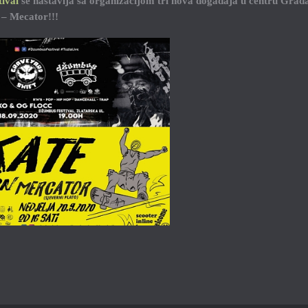
ival
se nastavlja sa organizacijom tri nova događaja u centru Grad
 – Mecator!!!