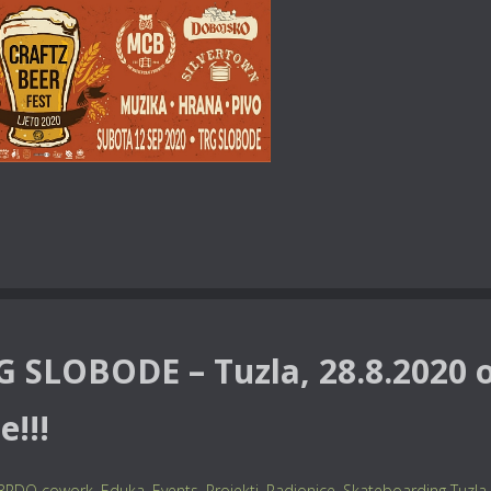
G SLOBODE – Tuzla, 28.8.2020 
e!!!
BRDO cowork
,
Eduka
,
Events
,
Projekti
,
Radionice
,
Skateboarding Tuzla
,