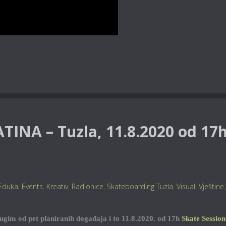
ATINA – Tuzla, 11.8.2020 od 17
Eduka
,
Events
,
Kreativ
,
Radionice
,
Skateboarding Tuzla
,
Visual
,
Vještine
,
rugim od pet planiranih događaja i to 11.8.2020. od 17h
Skate Session