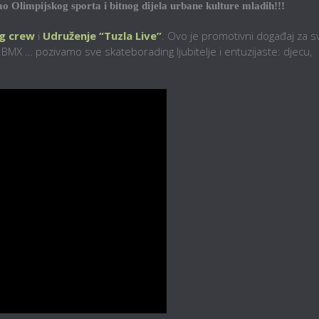
o Olimpijskog sporta i bitnog dijela urbane kulture mladih!!!
g crew
i
Udruženje “Tuzla Live”
. Ovo je promotivni događaj za s
e, BMX … pozivamo sve skateborading ljubitelje i entuzijaste: djecu,