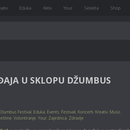
eativ
Eduka
Aktiv
Your
Selekta
Shop
’
ĐAJA U SKLOPU DŽUMBUS
Džumbus Festival
,
Eduka
,
Events
,
Festivali
,
Koncerti
,
Kreativ
,
Music
,
ještine
,
Volontiranje
,
Your
,
Zajednica
,
Zdravlje