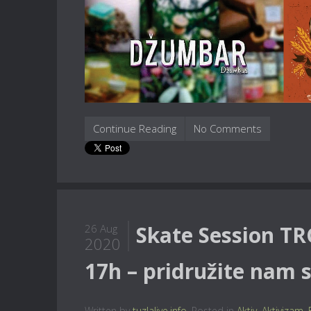
Continue Reading
No Comments
Skate Session TR
26 Aug
2020
17h – pridružite nam s
Written by
tuzlalive.info
. Posted in
Aktiv
,
Aktivizam
,