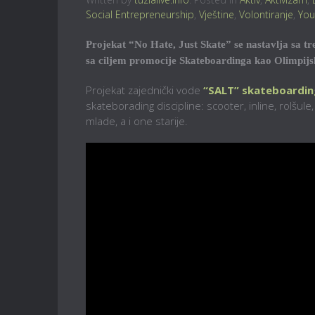
Social Entrepreneurship
,
Vještine
,
Volontiranje
,
You
Projekat “No Hate, Just Skate” se nastavlja sa t
sa ciljem promocije Skateboardinga kao Olimpijsko
Projekat zajednički vode
“SALT” skateboardin
skateborading discipline: scooter, inline, rolšul
mlade, a i one starije.