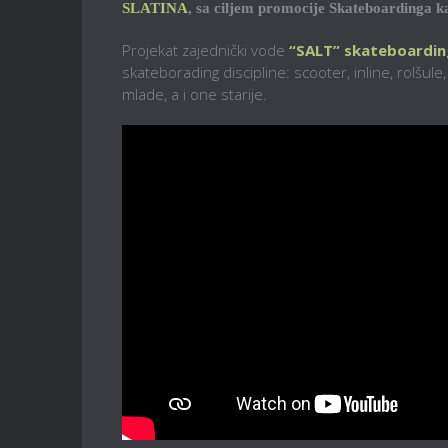
SLATINA
, sa ciljem promocije Skateboardinga ka
Projekat zajednički vode
“SALT” skateboardin
skateborading discipline: scooter, inline, rolšul
mlade, a i one starije.