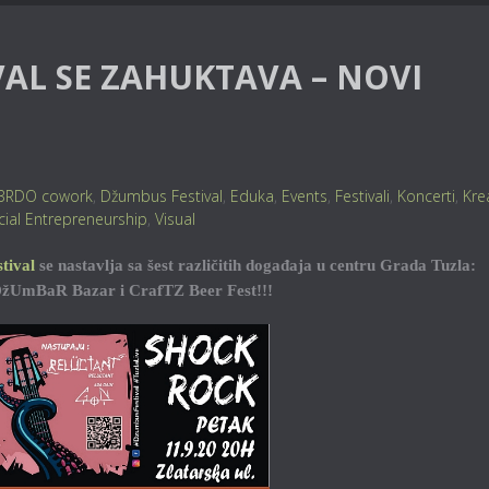
AL SE ZAHUKTAVA – NOVI
BRDO cowork
,
Džumbus Festival
,
Eduka
,
Events
,
Festivali
,
Koncerti
,
Kre
cial Entrepreneurship
,
Visual
tival
se nastavlja sa šest različitih događaja u centru Grada Tuzla:
 DžUmBaR Bazar i CrafTZ Beer Fest!!!