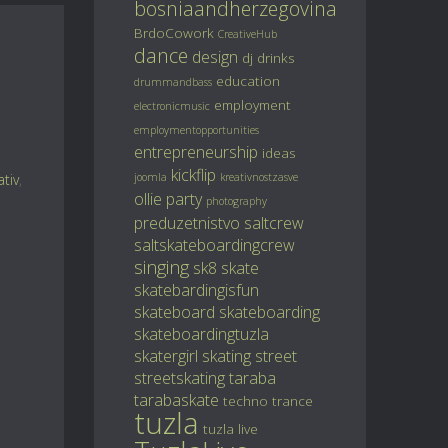
bosniaandherzegovina
BrdoCowork
CreativeHub
dance
design
dj
drinks
education
drummandbass
employment
electronicmusic
employmentopportunities
entrepreneurship
ideas
kickflip
ativ
,
joomla
kreativnostzasve
ollie
party
photography
preduzetnistvo
saltcrew
saltskateboardingcrew
singing
sk8
skate
skatebardingisfun
skateboard
skateboarding
skateboardingtuzla
skatergirl
skating
street
streetskating
taraba
tarabaskate
techno
trance
tuzla
tuzla live