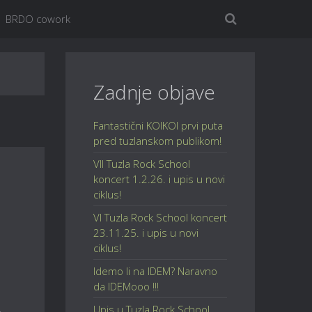
BRDO cowork
Zadnje objave
Fantastični KOIKOI prvi puta
pred tuzlanskom publikom!
VII Tuzla Rock School
koncert 1.2.26. i upis u novi
ciklus!
VI Tuzla Rock School koncert
23.11.25. i upis u novi
ciklus!
Idemo li na IDEM? Naravno
da IDEMooo !!!
Upis u Tuzla Rock School,