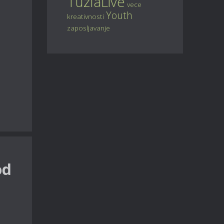
TuzlaLive
vece
Youth
kreativnosti
zaposljavanje
od