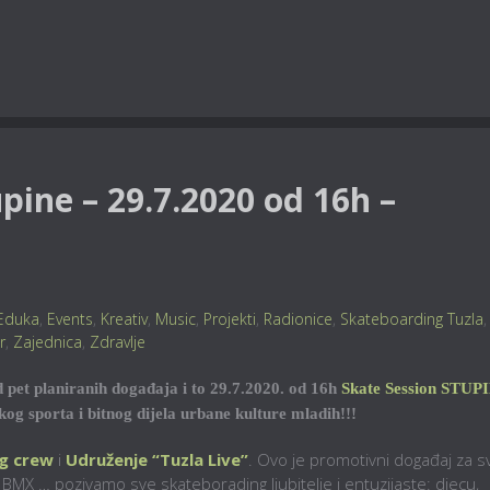
pine – 29.7.2020 od 16h –
Eduka
,
Events
,
Kreativ
,
Music
,
Projekti
,
Radionice
,
Skateboarding Tuzla
,
r
,
Zajednica
,
Zdravlje
 pet planiranih događaja i to 29.7.2020. od 16h
Skate Session STUP
g sporta i bitnog dijela urbane kulture mladih!!!
g crew
i
Udruženje “Tuzla Live”
. Ovo je promotivni događaj za s
e, BMX … pozivamo sve skateborading ljubitelje i entuzijaste: djecu,