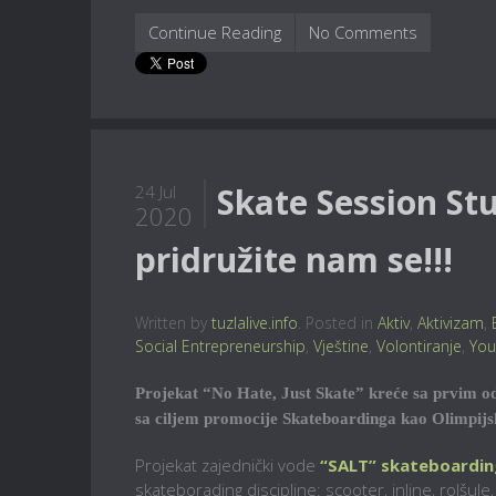
Continue Reading
No Comments
Skate Session Stu
24 Jul
2020
pridružite nam se!!!
Written by
tuzlalive.info
. Posted in
Aktiv
,
Aktivizam
,
Social Entrepreneurship
,
Vještine
,
Volontiranje
,
You
Projekat “No Hate, Just Skate” kreće sa prvim od
sa ciljem promocije Skateboardinga kao Olimpijsko
Projekat zajednički vode
“SALT” skateboardin
skateborading discipline: scooter, inline, rolšul