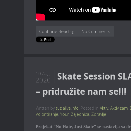
Continue Reading
No Comments
Skate Session SL
10 Aug
2020
– pridružite nam se!!!
Written by
tuzlalive.info
. Posted in
Aktiv
,
Aktivizam
,
Volontiranje
,
Your
,
Zajednica
,
Zdravlje
Projekat “No Hate, Just Skate” se nastavlja sa d