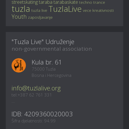
streetskating
taraba
tarabaskate
techno
trance
tuzla
TuzlaLive
tuzla live
vece kreativnosti
Youth
zaposljavanje
"Tuzla Live" Udruženje
non-governmental association
Kula br. 61
75000 Tuzla
Bosna i Hercegovina
info@tuzlalive.org
tel:+387 62 761 331
...
IDB: 4209360020003
Šifra djelatnosti: 94.99