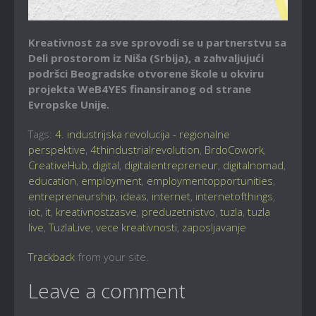
Kreativnost za sve sprovodi se u partnerstvu sa
Deli prostorom iz Niša (Srbija), a zahvaljujući
podršci Beogradske otvorene škole u okviru
projekta WeB4YES finansiranog od strane
Evropske Unije.
Tags:
4. industrijska revolucija - regionalne
perspektive
,
4thindustrialrevolution
,
BrdoCowork
,
CreativeHub
,
digital
,
digitalentrepreneur
,
digitalnomad
,
education
,
employment
,
employmentopportunities
,
entrepreneurship
,
ideas
,
internet
,
internetofthings
,
iot
,
it
,
kreativnostzasve
,
preduzetnistvo
,
tuzla
,
tuzla
live
,
TuzlaLive
,
vece kreativnosti
,
zaposljavanje
Trackback
from your site.
Leave a comment