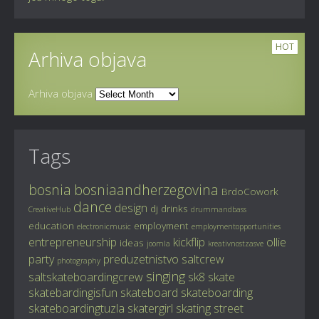
HOT
Arhiva objava
Arhiva objava
Tags
bosnia
bosniaandherzegovina
BrdoCowork
dance
design
dj
drinks
CreativeHub
drummandbass
education
employment
electronicmusic
employmentopportunities
entrepreneurship
kickflip
ollie
ideas
joomla
kreativnostzasve
party
preduzetnistvo
saltcrew
photography
singing
saltskateboardingcrew
sk8
skate
skatebardingisfun
skateboard
skateboarding
skateboardingtuzla
skatergirl
skating
street