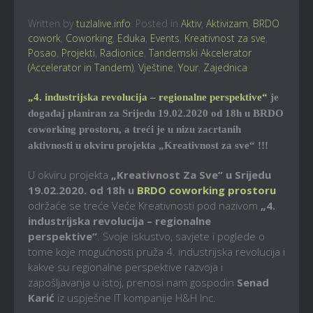
Written by
tuzlalive.info
. Posted in
Aktiv
,
Aktivizam
,
BRDO
cowork
,
Coworking
,
Eduka
,
Events
,
Kreativnost za sve
,
Posao
,
Projekti
,
Radionice
,
Tandemski Akcelerator
(Accelerator in Tandem)
,
Vještine
,
Your
,
Zajednica
„4. industrijska revolucija – regionalne perspektive“
je
događaj planiran za Srijedu 19.02.2020 od 18h u BRDO
coworking prostoru, a treći je u nizu zacrtanih
aktivnosti u okviru projekta „Kreativnost za sve“ !!!
U okviru projekta
„Kreativnost Za Sve“ u Srijedu
19.02.2020. od 18h u
BRDO coworking prostoru
održaće se treće Veče Kreativnosti pod nazivom
„4.
industrijska revolucija – regionalne
perspektive“
. Svoje iskustvo, savjete i poglede o
tome koje mogućnosti pruža 4. industrijska revolucija i
kakve su regionalne perspektive razvoja i
zapošljavanja u istoj, prenosi nam gospodin
Senad
Karić
iz uspješne IT kompanije H&H Inc.