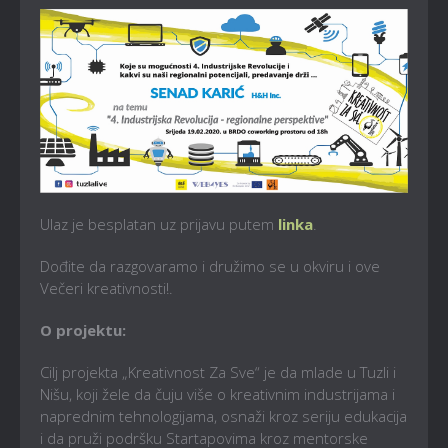
Ulaz je besplatan uz prijavu putem
linka
.
Dođite da razgovaramo i družimo se u okviru i ove
Večeri kreativnosti!.
O projektu:
Cilj projekta „Kreativnost Za Sve“ je da mlade u Tuzli i
Nišu, koji žele da čuju više o kreativnim industrijama i
naprednim tehnologijama, osnaži kroz seriju edukacija
i da pruži podršku Startapovima kroz mentorske