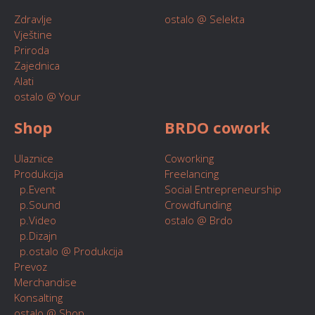
Zdravlje
ostalo @ Selekta
Vještine
Priroda
Zajednica
Alati
ostalo @ Your
Shop
BRDO cowork
Ulaznice
Coworking
Produkcija
Freelancing
p.Event
Social Entrepreneurship
p.Sound
Crowdfunding
p.Video
ostalo @ Brdo
p.Dizajn
p.ostalo @ Produkcija
Prevoz
Merchandise
Konsalting
ostalo @ Shop