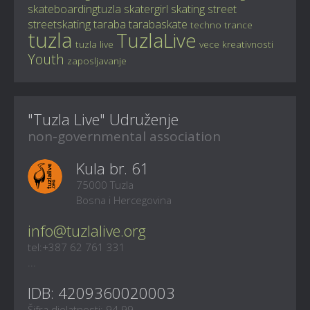
skateboardingtuzla
skatergirl
skating
street
streetskating
taraba
tarabaskate
techno
trance
tuzla
TuzlaLive
tuzla live
vece kreativnosti
Youth
zaposljavanje
"Tuzla Live" Udruženje
non-governmental association
Kula br. 61
75000 Tuzla
Bosna i Hercegovina
info@tuzlalive.org
tel:+387 62 761 331
...
IDB: 4209360020003
Šifra djelatnosti: 94.99