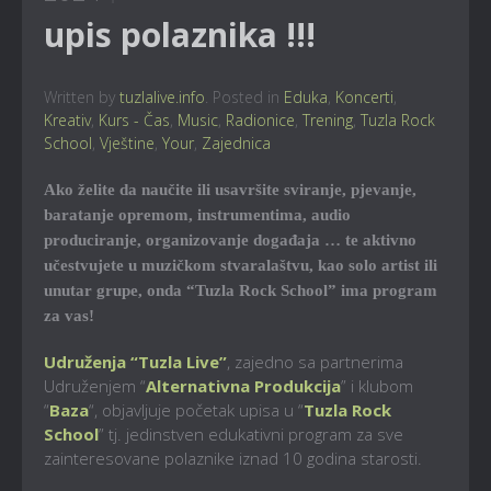
upis polaznika !!!
Written by
tuzlalive.info
. Posted in
Eduka
,
Koncerti
,
Kreativ
,
Kurs - Čas
,
Music
,
Radionice
,
Trening
,
Tuzla Rock
School
,
Vještine
,
Your
,
Zajednica
Ako želite da naučite ili usavršite sviranje, pjevanje,
baratanje opremom, instrumentima, audio
produciranje, organizovanje događaja … te aktivno
učestvujete u muzičkom stvaralaštvu, kao solo artist ili
unutar grupe, onda “Tuzla Rock School” ima program
za vas!
Udruženja “Tuzla Live”
, zajedno sa partnerima
Udruženjem “
Alternativna Produkcija
” i klubom
“
Baza
“, objavljuje početak upisa u “
Tuzla Rock
School
” tj. jedinstven edukativni program za sve
zainteresovane polaznike iznad 10 godina starosti.