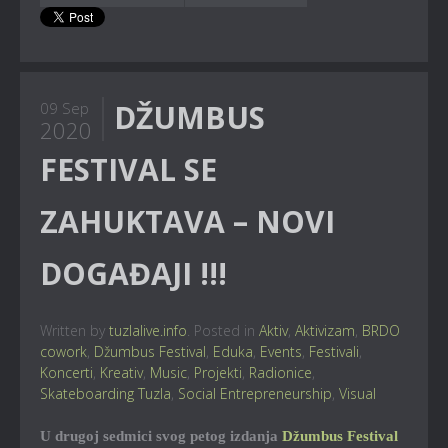
DŽUMBUS
09 Sep
2020
FESTIVAL SE
ZAHUKTAVA – NOVI
DOGAĐAJI !!!
Written by
tuzlalive.info
. Posted in
Aktiv
,
Aktivizam
,
BRDO
cowork
,
Džumbus Festival
,
Eduka
,
Events
,
Festivali
,
Koncerti
,
Kreativ
,
Music
,
Projekti
,
Radionice
,
Skateboarding Tuzla
,
Social Entrepreneurship
,
Visual
U drugoj sedmici svog petog izdanja
Džumbus Festival