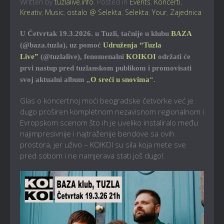
Written by
tuzlalive.info
. Posted in
Events
,
Koncerti
,
Kreativ
,
Music
,
ostalo @ Selekta
,
Selekta
,
Your
,
Zajednica
U Četvrtak 19.3.2026. u Tuzli, tačnije u klubu
BAZA
(@baza.tuzla), uz pomoć
Udruženja “Tuzla
Live”
(@tuzlalive), fenomenalni
KOIKOI
održati će
prvi nastup pred tuzlanskom publikom i promovisati
svoj aktualni album „
O sreći u snovima
“.
Glas o koncertnoj moći beogradske četvorke već je
dugo proširen kompletnom nezavisnom regionalnom i
Evropskom scenom što ih je uveliko instaliralo među
najimpresivnije i najtraženije bendove sa ovih
prostora, jer uživo – KOIKOI su sila koja mete sve
pred sobom i ne namjerava stati još dugo!.