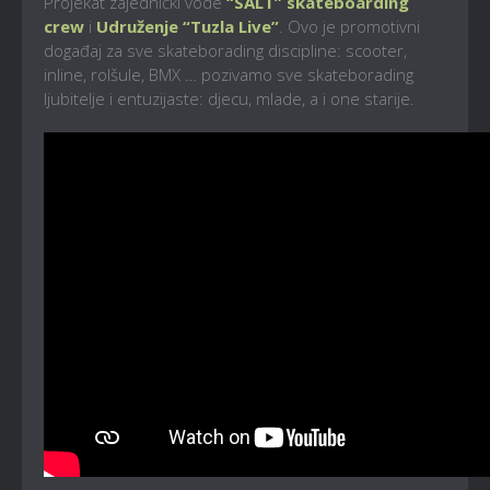
Projekat zajednički vode
“SALT” skateboarding
crew
i
Udruženje “Tuzla Live”
. Ovo je promotivni
događaj za sve skateborading discipline: scooter,
inline, rolšule, BMX … pozivamo sve skateborading
ljubitelje i entuzijaste: djecu, mlade, a i one starije.