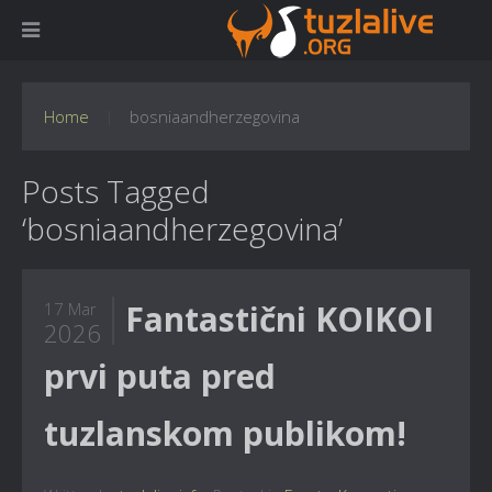
Home
bosniaandherzegovina
Posts Tagged
‘bosniaandherzegovina’
Fantastični KOIKOI
17 Mar
2026
prvi puta pred
tuzlanskom publikom!