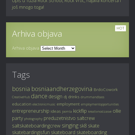
Upis u Tuzla Rock School, Rock Vrtić, najava koncerta i
još mnogo toga!
HOT
Arhiva objava
Arhiva objava
Tags
bosnia
bosniaandherzegovina
BrdoCowork
dance
design
dj
drinks
CreativeHub
drummandbass
education
employment
electronicmusic
employmentopportunities
entrepreneurship
kickflip
ollie
ideas
joomla
kreativnostzasve
party
preduzetnistvo
saltcrew
photography
singing
saltskateboardingcrew
sk8
skate
skatebardingisfun
skateboard
skateboarding