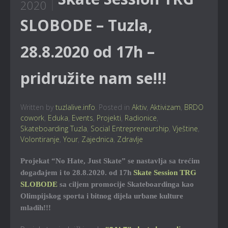
2020
SLOBODE – Tuzla,
28.8.2020 od 17h –
pridružite nam se!!!
Written by
tuzlalive.info
. Posted in
Aktiv
,
Aktivizam
,
BRDO
cowork
,
Eduka
,
Events
,
Projekti
,
Radionice
,
Skateboarding Tuzla
,
Social Entrepreneurship
,
Vještine
,
Volontiranje
,
Your
,
Zajednica
,
Zdravlje
Projekat “No Hate, Just Skate” se nastavlja sa trećim
događajem i to 28.8.2020. od 17h
Skate Session TRG
SLOBODE
sa ciljem promocije Skateboardinga kao
Olimpijskog sporta i bitnog dijela urbane kulture
mladih!!!