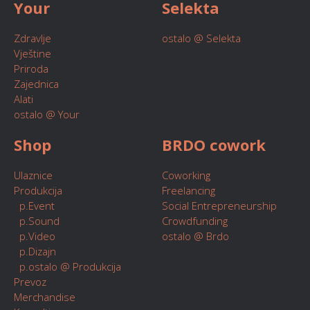
Your
Selekta
Zdravlje
ostalo @ Selekta
Vještine
Priroda
Zajednica
Alati
ostalo @ Your
Shop
BRDO cowork
Ulaznice
Coworking
Produkcija
Freelancing
p.Event
Social Entrepreneurship
p.Sound
Crowdfunding
p.Video
ostalo @ Brdo
p.Dizajn
p.ostalo @ Produkcija
Prevoz
Merchandise