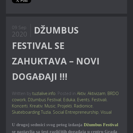
DŽUMBUS
09 Sep
2020
FESTIVAL SE
ZAHUKTAVA – NOVI
DOGAĐAJI !!!
Written by
tuzlalive.info
. Posted in
Aktiv
,
Aktivizam
,
BRDO
cowork
,
Džumbus Festival
,
Eduka
,
Events
,
Festivali
,
Koncerti
,
Kreativ
,
Music
,
Projekti
,
Radionice
,
Skateboarding Tuzla
,
Social Entrepreneurship
,
Visual
U drugoj sedmici svog petog izdanja
Džumbus Festival
se nastavlja sa šest različitih događaja u centru Grada