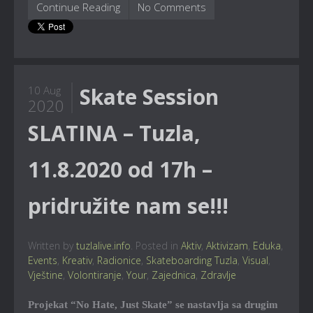
Continue Reading
No Comments
Skate Session
10 Aug
2020
SLATINA – Tuzla,
11.8.2020 od 17h –
pridružite nam se!!!
Written by
tuzlalive.info
. Posted in
Aktiv
,
Aktivizam
,
Eduka
,
Events
,
Kreativ
,
Radionice
,
Skateboarding Tuzla
,
Visual
,
Vještine
,
Volontiranje
,
Your
,
Zajednica
,
Zdravlje
Projekat “No Hate, Just Skate” se nastavlja sa drugim