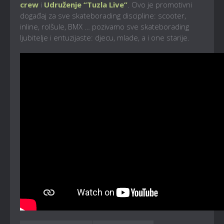
crew
i
Udruženje “Tuzla Live”
. Ovo je promotivni
događaj za sve skateborading discipline: scooter,
inline, rolšule, BMX … pozivamo sve skateborading
ljubitelje i entuzijaste: djecu, mlade, a i one starije.