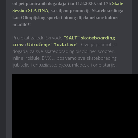
od pet planiranih događaja i to 11.8.2020. od 17h
Skate
Session SLATINA
, sa ciljem promocije Skateboardinga
kao Olimpijskog sporta i bitnog dijela urbane kulture
mladih!!!
Projekat zajednički vode
“SALT” skateboarding
crew
i
Udruženje “Tuzla Live”
. Ovo je promotivni
događaj za sve skateborading discipline: scooter,
inline, rolšule, BMX … pozivamo sve skateborading
ljubitelje i entuzijaste: djecu, mlade, a i one starije.