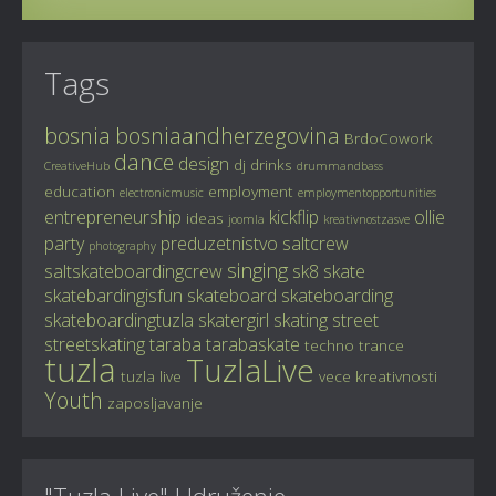
Tags
bosnia
bosniaandherzegovina
BrdoCowork
dance
design
dj
drinks
CreativeHub
drummandbass
education
employment
electronicmusic
employmentopportunities
entrepreneurship
kickflip
ollie
ideas
joomla
kreativnostzasve
party
preduzetnistvo
saltcrew
photography
singing
saltskateboardingcrew
sk8
skate
skatebardingisfun
skateboard
skateboarding
skateboardingtuzla
skatergirl
skating
street
streetskating
taraba
tarabaskate
techno
trance
tuzla
TuzlaLive
tuzla live
vece kreativnosti
Youth
zaposljavanje
"Tuzla Live" Udruženje