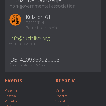
non-governmental association
Kula br. 61
75000 Tuzla
Bosna i Hercegovina
info@tuzlalive.org
tel:+387 62 761 331
...
IDB: 4209360020003
Šifra djelatnosti: 94.99
Events
Kreativ
Koncerti
Music
Festivali
Theatre
Projekti
Visual