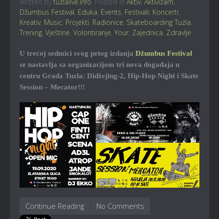
Written by
tuzlalive.info
. Posted in
Aktiv
,
Aktivizam
,
Džumbus Festival
,
Eduka
,
Events
,
Festivali
,
Koncerti
,
Kreativ
,
Music
,
Projekti
,
Radionice
,
Skateboarding Tuzla
,
Trening
,
Vještine
,
Volontiranje
,
Your
,
Zajednica
,
Zdravlje
U trećoj sedmici svog petog izdanja
Džumbus Festival
se nastavlja sa organizacijom tri nova događaja u
centru Grada Tuzla: Didžejing-2, Hip-Hop Night i Skate
Session – Mecator!!!
Continue Reading
No Comments