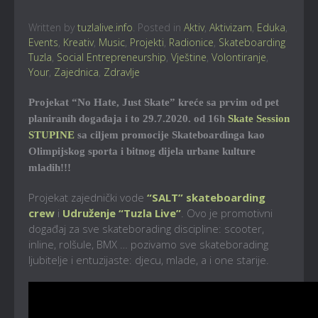
Written by
tuzlalive.info
. Posted in
Aktiv
,
Aktivizam
,
Eduka
,
Events
,
Kreativ
,
Music
,
Projekti
,
Radionice
,
Skateboarding
Tuzla
,
Social Entrepreneurship
,
Vještine
,
Volontiranje
,
Your
,
Zajednica
,
Zdravlje
Projekat “No Hate, Just Skate” kreće sa prvim od pet
planiranih događaja i to 29.7.2020. od 16h
Skate Session
STUPINE
sa ciljem promocije Skateboardinga kao
Olimpijskog sporta i bitnog dijela urbane kulture
mladih!!!
Projekat zajednički vode
“SALT” skateboarding
crew
i
Udruženje “Tuzla Live”
. Ovo je promotivni
događaj za sve skateborading discipline: scooter,
inline, rolšule, BMX … pozivamo sve skateborading
ljubitelje i entuzijaste: djecu, mlade, a i one starije.