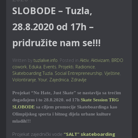
SLOBODE – Tuzla,
28.8.2020 od 17h –
pridružite nam se!!!
Written by
tuzlalive.info
. Posted in
Aktiv
,
Aktivizam
,
BRDO
cowork
,
Eduka
,
Events
,
Projekti
,
Radionice
,
Skateboarding Tuzla
,
Social Entrepreneurship
,
Vještine
,
Volontiranje
,
Your
,
Zajednica
,
Zdravlje
Projekat “No Hate, Just Skate” se nastavlja sa trećim
događajem i to 28.8.2020. od 17h
Skate Session TRG
SLOBODE
sa ciljem promocije Skateboardinga kao
Olimpijskog sporta i bitnog dijela urbane kulture
mladih!!!
Projekat zajednički vode
“SALT” skateboarding