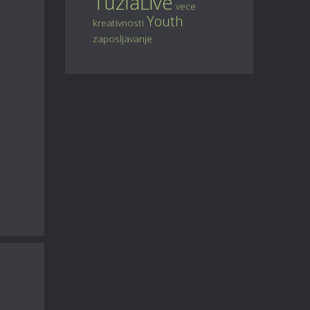
TuzlaLive
vece
Youth
kreativnosti
zaposljavanje