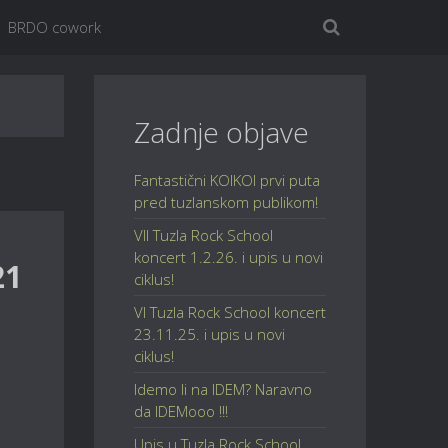
BRDO cowork
Zadnje objave
Fantastični KOIKOI prvi puta
pred tuzlanskom publikom!
VII Tuzla Rock School
koncert 1.2.26. i upis u novi
21
ciklus!
VI Tuzla Rock School koncert
23.11.25. i upis u novi
ciklus!
Idemo li na IDEM? Naravno
da IDEMooo !!!
Upis u Tuzla Rock School,