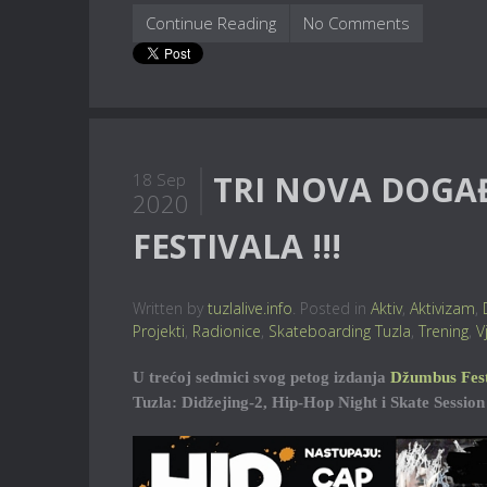
Continue Reading
No Comments
TRI NOVA DOGA
18 Sep
2020
FESTIVALA !!!
Written by
tuzlalive.info
. Posted in
Aktiv
,
Aktivizam
,
Projekti
,
Radionice
,
Skateboarding Tuzla
,
Trening
,
V
U trećoj sedmici svog petog izdanja
Džumbus Fest
Tuzla: Didžejing-2, Hip-Hop Night i Skate Session