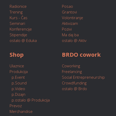
Radionice
Posao
Trening
Grantovi
Kurs - Čas
Volontiranje
Seminari
Aktivizam
Konferencije
Pozivi
Stipendije
Ma daj ba
ostalo @ Eduka
ostalo @ Aktiv
Shop
BRDO cowork
Ulaznice
Coworking
Produkcija
Freelancing
p.Event
Social Entrepreneurship
p.Sound
Crowdfunding
p.Video
ostalo @ Brdo
p.Dizajn
p.ostalo @ Produkcija
Prevoz
Merchandise