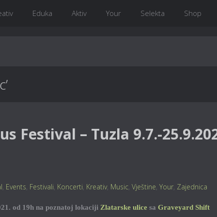
eativ
Eduka
Aktiv
Your
Selekta
Shop
c’
s Festival – Tuzla 9.7.-25.9.20
l
,
Events
,
Festivali
,
Koncerti
,
Kreativ
,
Music
,
Vještine
,
Your
,
Zajednica
21. od 19h na poznatoj lokaciji
Zlatarske ulice
sa
Graveyard Shift