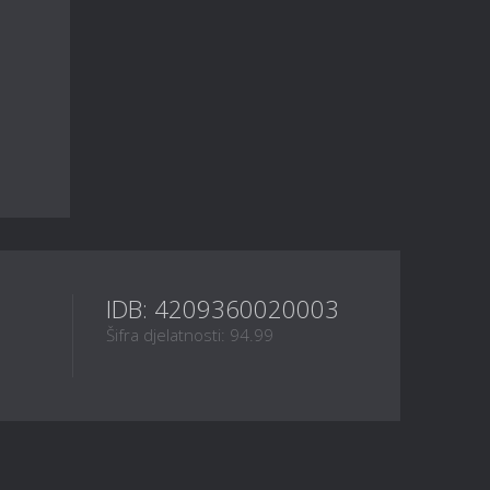
IDB: 4209360020003
Šifra djelatnosti: 94.99