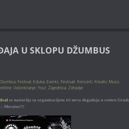
ĐAJA U SKLOPU DŽUMBUS
Džumbus Festival
,
Eduka
,
Events
,
Festivali
,
Koncerti
,
Kreativ
,
Music
,
ještine
,
Volontiranje
,
Your
,
Zajednica
,
Zdravlje
ival
se nastavlja sa organizacijom tri nova događaja u centru Grad
 – Mecator!!!