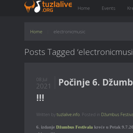
Home
Events
Kr
Home
electronicmusic
Posts Tagged ‘electronicmusi
Počinje 6. Džumbu
08 Jul
2021
!!!
Written by
tuzlalive.info
. Posted in
Džumbus Festiva
6. izdanje
Džumbus Festivala
kreće u Petak 9.7.20