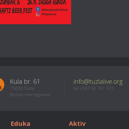
Kula br. 61
info@tuzlalive.org
75000 Tuzla
tel:+387 62 761 331
Bosna i Hercegovina
...
Eduka
Aktiv