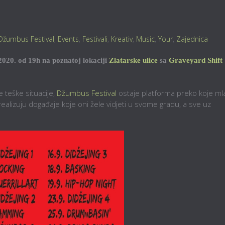
Džumbus Festival
,
Events
,
Festivali
,
Kreativ
,
Music
,
Your
,
Zajednica
2020. od 19h na poznatoj lokaciji
Zlatarske ulice
sa
Graveyard Shift
 teške situacije,
Džumbus Festival
ostaje platforma preko koje ml
 realizuju događaje koje oni žele vidjeti u svome gradu, a sve uz