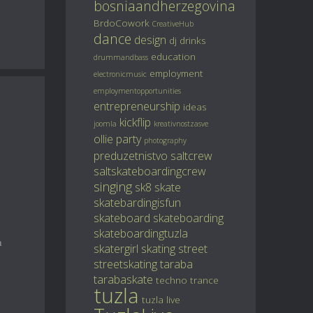
bosniaandherzegovina
BrdoCowork
CreativeHub
dance
design
dj
drinks
education
drummandbass
employment
electronicmusic
employmentopportunities
entrepreneurship
ideas
kickflip
joomla
kreativnostzasve
ollie
party
photography
preduzetnistvo
saltcrew
saltskateboardingcrew
singing
sk8
skate
skatebardingisfun
skateboard
skateboarding
skateboardingtuzla
a
skatergirl
skating
street
streetskating
taraba
tarabaskate
techno
trance
tuzla
tuzla live