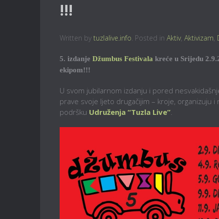
!!!
Written by
tuzlalive.info
. Posted in
Aktiv
,
Aktivizam
,
5. izdanje
Džumbus Festivala
kreće u Srijedu 2.9.
ekipom!!!
U svom jubilarnom izdanju i pored nesvakidašnje
prave svoje ljeto drugačijim – kroje, organizuju i
podršku
Udruženja “Tuzla Live”
.