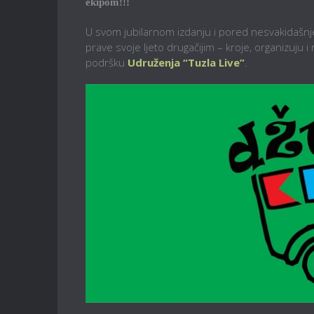
ekipom!!!
U svom jubilarnom izdanju i pored nesvakidašnje
prave svoje ljeto drugačijim – kroje, organizuju i
podršku
Udruženja “Tuzla Live”
.