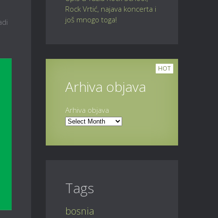
Rock Vrtić, najava koncerta i
još mnogo toga!
adi
HOT
Arhiva objava
Arhiva objava
Tags
bosnia