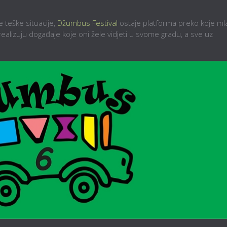
 teške situacije,
Džumbus Festival
ostaje platforma preko koje ml
 realizuju događaje koje oni žele vidjeti u svome gradu, a sve uz