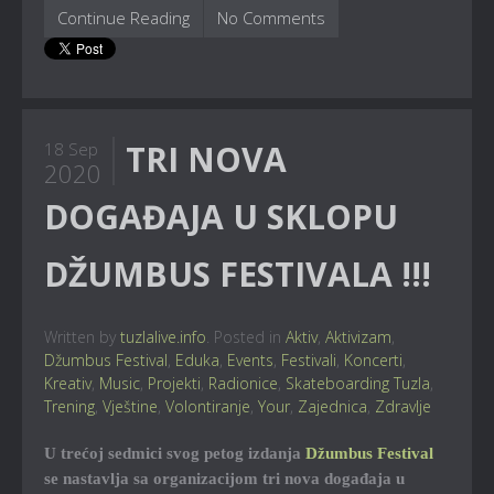
Continue Reading
No Comments
TRI NOVA
18 Sep
2020
DOGAĐAJA U SKLOPU
DŽUMBUS FESTIVALA !!!
Written by
tuzlalive.info
. Posted in
Aktiv
,
Aktivizam
,
Džumbus Festival
,
Eduka
,
Events
,
Festivali
,
Koncerti
,
Kreativ
,
Music
,
Projekti
,
Radionice
,
Skateboarding Tuzla
,
Trening
,
Vještine
,
Volontiranje
,
Your
,
Zajednica
,
Zdravlje
U trećoj sedmici svog petog izdanja
Džumbus Festival
se nastavlja sa organizacijom tri nova događaja u