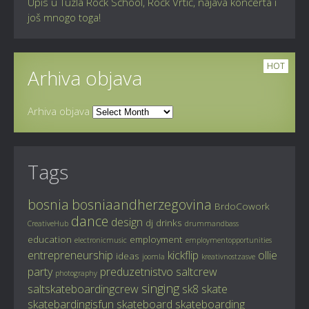
Upis u Tuzla Rock School, Rock Vrtić, najava koncerta i
još mnogo toga!
HOT
Arhiva objava
Arhiva objava
Tags
bosnia
bosniaandherzegovina
BrdoCowork
dance
design
dj
drinks
CreativeHub
drummandbass
education
employment
electronicmusic
employmentopportunities
entrepreneurship
kickflip
ollie
ideas
joomla
kreativnostzasve
party
preduzetnistvo
saltcrew
photography
singing
saltskateboardingcrew
sk8
skate
skatebardingisfun
skateboard
skateboarding