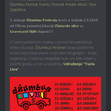
Džumbus Festival
,
Events
,
Festivali
,
Kreativ
,
Music
,
Your
,
Zajednica
5. izdanje
Džumbus Festivala
kreće u Srijedu 2.9.2020.
od 19h na poznatoj lokaciji
Zlatarske ulice
sa
Graveyard Shift
ekipom!!!
U svom jubilarnom izdanju i pored nesvakidašnje
teške situacije,
Džumbus Festival
ostaje platforma
preko koje mladi prave svoje ljeto drugačijim – kroje,
organizuju i realizuju događaje koje oni žele vidjeti u
svome gradu, a sve uz podršku
Udruženja “Tuzla
Live”
.