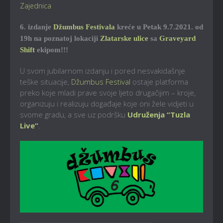
Zajednica
6. izdanje
Džumbus Festivala
kreće u Petak 9.7.2021. od
19h na poznatoj lokaciji
Zlatarske ulice
sa
Graveyard
Shift
ekipom!!!
U svom jubilarnom izdanju i pored nesvakidašnje
teške situacije,
Džumbus Festival
ostaje platforma
preko koje mladi prave svoje ljeto drugačijim – kroje,
organizuju i realizuju događaje koje oni žele vidjeti u
svome gradu, a sve uz podršku
Udruženja “Tuzla
Live”
.