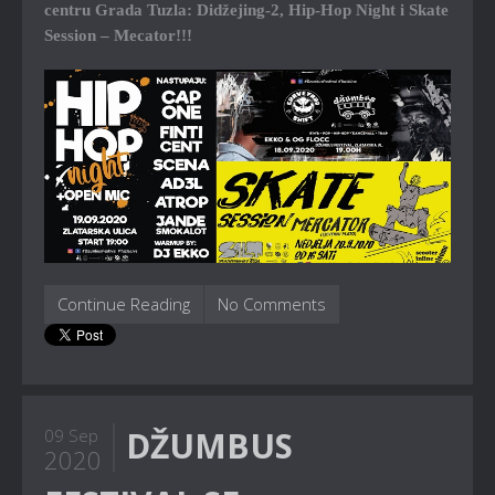
centru Grada Tuzla: Didžejing-2, Hip-Hop Night i Skate
Session – Mecator!!!
Continue Reading
No Comments
DŽUMBUS
09 Sep
2020