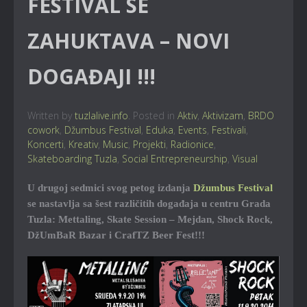
FESTIVAL SE
ZAHUKTAVA – NOVI
DOGAĐAJI !!!
Written by
tuzlalive.info
. Posted in
Aktiv
,
Aktivizam
,
BRDO
cowork
,
Džumbus Festival
,
Eduka
,
Events
,
Festivali
,
Koncerti
,
Kreativ
,
Music
,
Projekti
,
Radionice
,
Skateboarding Tuzla
,
Social Entrepreneurship
,
Visual
U drugoj sedmici svog petog izdanja
Džumbus Festival
se nastavlja sa šest različitih događaja u centru Grada
Tuzla: Mettaling, Skate Session – Mejdan, Shock Rock,
DžUmBaR Bazar i CrafTZ Beer Fest!!!