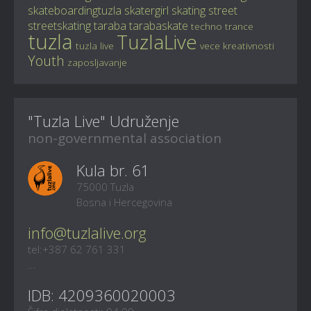
skateboardingtuzla
skatergirl
skating
street
streetskating
taraba
tarabaskate
techno
trance
tuzla
TuzlaLive
tuzla live
vece kreativnosti
Youth
zaposljavanje
"Tuzla Live" Udruženje
non-governmental association
Kula br. 61
75000 Tuzla
Bosna i Hercegovina
info@tuzlalive.org
tel:+387 62 761 331
...
IDB: 4209360020003