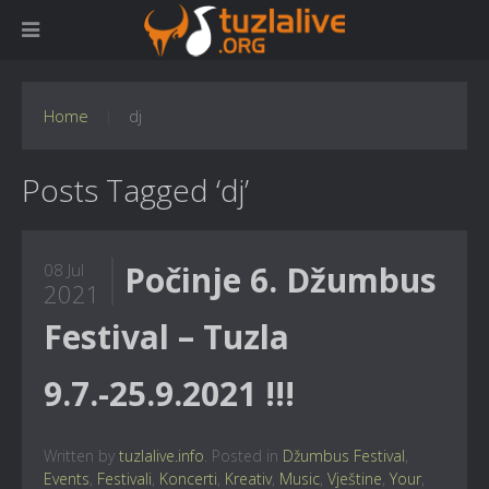
Home
dj
Posts Tagged ‘dj’
Počinje 6. Džumbus
08 Jul
2021
Festival – Tuzla
9.7.-25.9.2021 !!!
Written by
tuzlalive.info
. Posted in
Džumbus Festival
,
Events
,
Festivali
,
Koncerti
,
Kreativ
,
Music
,
Vještine
,
Your
,