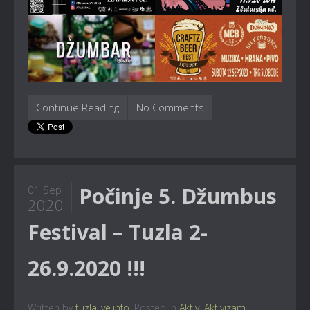
Continue Reading
No Comments
Počinje 5. Džumbus
01 Sep
2020
Festival – Tuzla 2-
26.9.2020 !!!
Written by
tuzlalive.info
. Posted in
Aktiv
,
Aktivizam
,