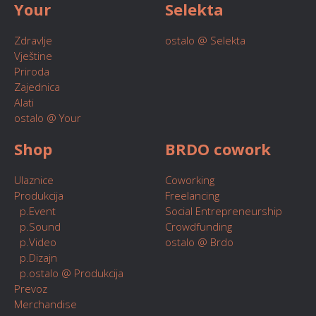
Your
Selekta
Zdravlje
ostalo @ Selekta
Vještine
Priroda
Zajednica
Alati
ostalo @ Your
Shop
BRDO cowork
Ulaznice
Coworking
Produkcija
Freelancing
p.Event
Social Entrepreneurship
p.Sound
Crowdfunding
p.Video
ostalo @ Brdo
p.Dizajn
p.ostalo @ Produkcija
Prevoz
Merchandise