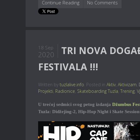
Continue Reading
No Comments
TRI NOVA DOGA
18 Sep
2020
FESTIVALA !!!
Written by
tuzlalive.info
. Posted in
Aktiv
,
Aktivizam
,
Projekti
,
Radionice
,
Skateboarding Tuzla
,
Trening
,
V
U trećoj sedmici svog petog izdanja
Džumbus Fest
Tuzla: Didžejing-2, Hip-Hop Night i Skate Session