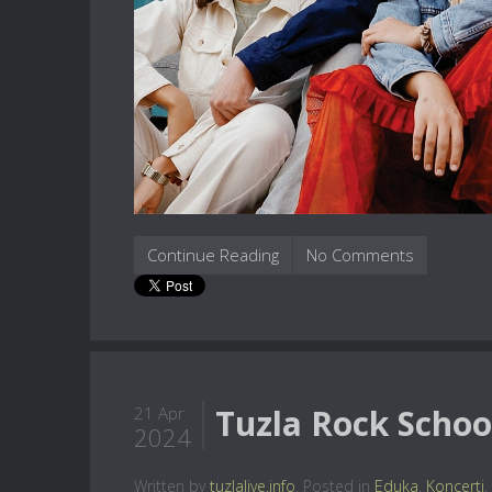
Continue Reading
No Comments
Tuzla Rock School
21 Apr
2024
Written by
tuzlalive.info
. Posted in
Eduka
,
Koncerti
,