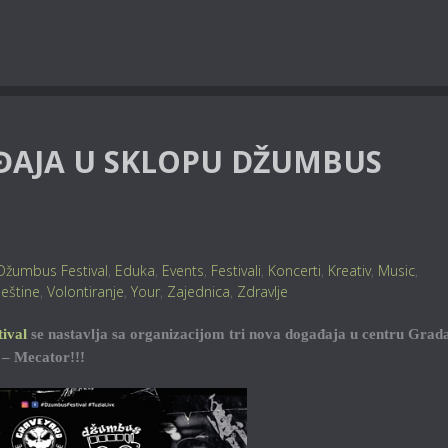
ĐAJA U SKLOPU DŽUMBUS
Džumbus Festival
,
Eduka
,
Events
,
Festivali
,
Koncerti
,
Kreativ
,
Music
,
ještine
,
Volontiranje
,
Your
,
Zajednica
,
Zdravlje
ival
se nastavlja sa organizacijom tri nova događaja u centru Grad
 – Mecator!!!