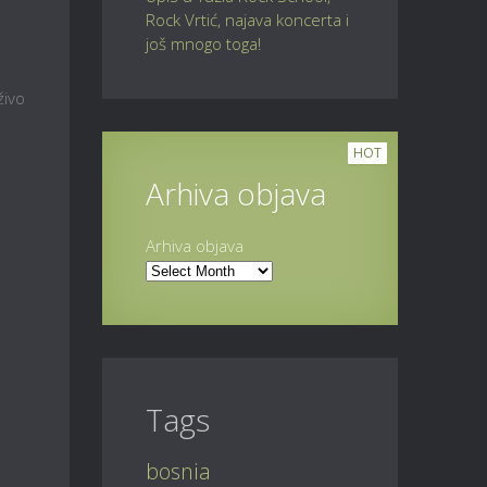
Rock Vrtić, najava koncerta i
još mnogo toga!
živo
HOT
Arhiva objava
Arhiva objava
Tags
bosnia