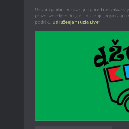
U svom jubilarnom izdanju i pored nesvakidašnje
prave svoje ljeto drugačijim – kroje, organizuju i
podršku
Udruženja “Tuzla Live”
.