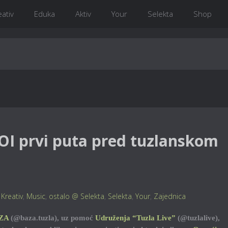
eativ
Eduka
Aktiv
Your
Selekta
Shop
OI prvi puta pred tuzlanskom
,
Kreativ
,
Music
,
ostalo @ Selekta
,
Selekta
,
Your
,
Zajednica
ZA
(@baza.tuzla), uz pomoć
Udruženja “Tuzla Live”
(@tuzlalive),