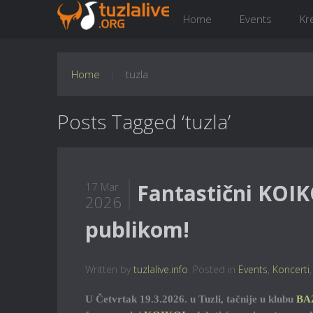
Home
Events
Kr
Home
tuzla
Posts Tagged ‘tuzla’
Fantastični KOIK
17 Mar
2026
publikom!
Written by
tuzlalive.info
. Posted in
Events
,
Koncerti
U Četvrtak 19.3.2026. u Tuzli, tačnije u klubu
BA