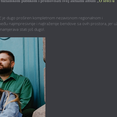
d tuzlanskom publikom i promovisati svoj aktualni album „
O sreći u
eć je dugo proširen kompletnom nezavisnom regionalnom i
eđu najimpresivnije i najtraženije bendove sa ovih prostora, jer u
namjerava stati još dugo!.