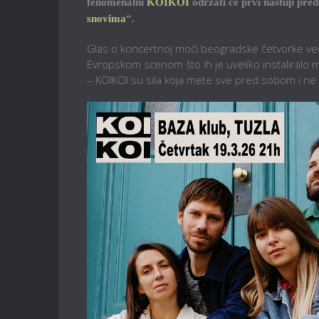
fenomenalni
KOIKOI
održati će prvi nastup pre
snovima
“.
Glas o koncertnoj moći beogradske četvorke v
Evropskom scenom što ih je uveliko instaliralo m
– KOIKOI su sila koja mete sve pred sobom i ne 