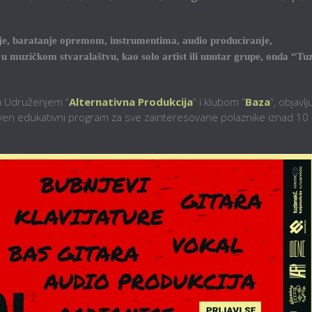
vanje, baratanje opremom, instrumentima, audio produciranje,
u muzičkom stvaralaštvu, kao solo artist ili unutar grupe, onda “Tu
a Udruženjem “
Alternativna Produkcija
” i klubom “
Baza
“, objavlj
stven edukativni program za sve zainteresovane polaznike iznad 10