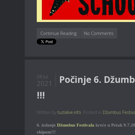
Continue Reading
No Comments
Počinje 6. Džumbu
08 Jul
2021
!!!
Written by
tuzlalive.info
. Posted in
Džumbus Festiva
6. izdanje
Džumbus Festivala
kreće u Petak 9.7.20
ekipom!!!