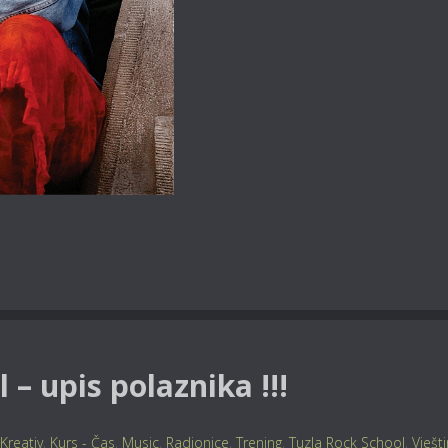
 – upis polaznika !!!
Kreativ
,
Kurs - Čas
,
Music
,
Radionice
,
Trening
,
Tuzla Rock School
,
Vješt