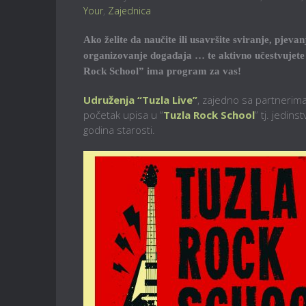
Your
,
Zajednica
Ako želite da naučite ili usavršite sviranje, pje
organizovanje događaja … te aktivno učestvujete 
Rock School” ima program za vas!
Udruženja “Tuzla Live”
, zajedno sa partnerim
početak upisa u “
Tuzla Rock School
” tj. jedin
godina starosti.