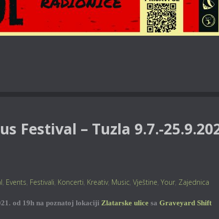
s Festival – Tuzla 9.7.-25.9.20
l
,
Events
,
Festivali
,
Koncerti
,
Kreativ
,
Music
,
Vještine
,
Your
,
Zajednica
21. od 19h na poznatoj lokaciji
Zlatarske ulice
sa
Graveyard Shift