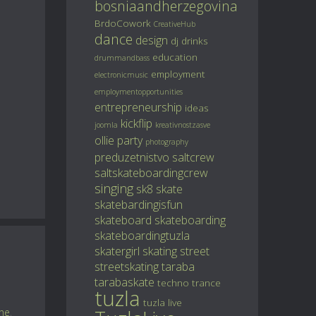
bosniaandherzegovina
BrdoCowork
CreativeHub
dance
design
dj
drinks
education
drummandbass
employment
electronicmusic
employmentopportunities
entrepreneurship
ideas
kickflip
joomla
kreativnostzasve
ollie
party
photography
preduzetnistvo
saltcrew
saltskateboardingcrew
singing
sk8
skate
skatebardingisfun
skateboard
skateboarding
skateboardingtuzla
skatergirl
skating
street
streetskating
taraba
tarabaskate
techno
trance
tuzla
tuzla live
ine
,