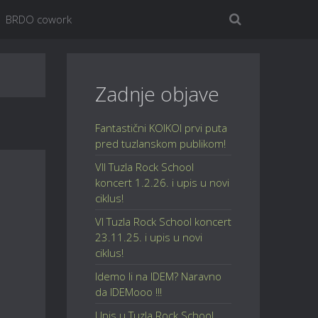
BRDO cowork
Zadnje objave
Fantastični KOIKOI prvi puta
pred tuzlanskom publikom!
VII Tuzla Rock School
koncert 1.2.26. i upis u novi
ciklus!
VI Tuzla Rock School koncert
23.11.25. i upis u novi
ciklus!
Idemo li na IDEM? Naravno
da IDEMooo !!!
Upis u Tuzla Rock School,