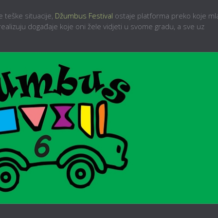
 teške situacije,
Džumbus Festival
ostaje platforma preko koje ml
 realizuju događaje koje oni žele vidjeti u svome gradu, a sve uz