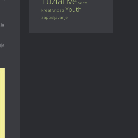
TuzlaLive
vece
Youth
kreativnosti
zaposljavanje
zla
uje