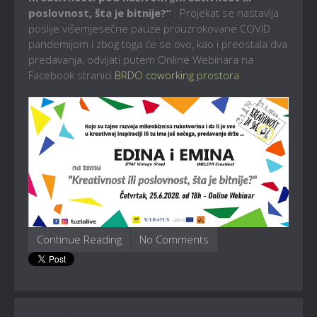
poslovnost, šta je bitnije?“
. Projekat se nastavlja
poslije višemjesečne pauze prouzrokovane COVID
pandemijom i zbog toga će se ovo, kao i preostala dva
predavanja, odvijati putem Online Webinara na
Facebook stranici
BRDO coworking prostora
.
Continue Reading
No Comments