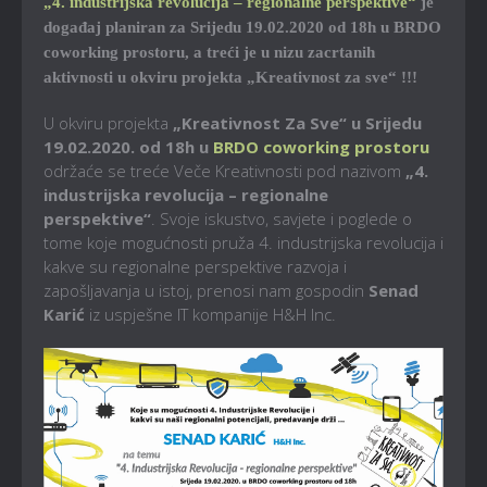
„4. industrijska revolucija – regionalne perspektive“
je
događaj planiran za Srijedu 19.02.2020 od 18h u BRDO
coworking prostoru, a treći je u nizu zacrtanih
aktivnosti u okviru projekta „Kreativnost za sve“ !!!
U okviru projekta
„Kreativnost Za Sve“ u Srijedu
19.02.2020. od 18h u
BRDO coworking prostoru
održaće se treće Veče Kreativnosti pod nazivom
„4.
industrijska revolucija – regionalne
perspektive“
. Svoje iskustvo, savjete i poglede o
tome koje mogućnosti pruža 4. industrijska revolucija i
kakve su regionalne perspektive razvoja i
zapošljavanja u istoj, prenosi nam gospodin
Senad
Karić
iz uspješne IT kompanije H&H Inc.