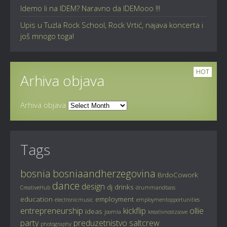
Idemo li na IDEM? Naravno da IDEMooo !!!
Upis u Tuzla Rock School, Rock Vrtić, najava koncerta i
još mnogo toga!
HOT
Arhiva objava
Arhiva objava
Tags
bosnia
bosniaandherzegovina
BrdoCowork
dance
design
dj
drinks
CreativeHub
drummandbass
education
employment
electronicmusic
employmentopportunities
entrepreneurship
kickflip
ollie
ideas
joomla
kreativnostzasve
party
preduzetnistvo
saltcrew
photography