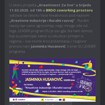
U okviru projekta
„Kreativnost Za Sve“ u Srijedu
11.03.2020. od 18h u
BRDO coworking prostoru
održaće se četvrto Veče Kreativnosti pod nazivom
„Kreativne industrije i Ruralni razvoj“
. Ruralni
razvoj nije samo agronomija, nego mnogo više od
toga. LEADER program EU je iza ugla, šta nam donosi,
koji su potencijali, kakva su iskustva i primjeri iz
regiona – sve osvrte kroz prezentaciju i razgovor
prenosi nam
Jasminka Husanović
, trener EU LEADER
programa.