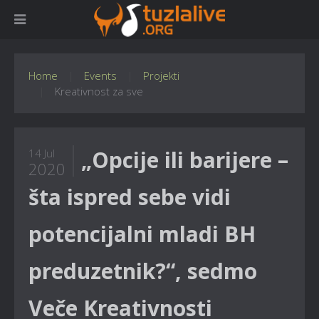
Home
Events
Projekti
Kreativnost za sve
„Opcije ili barijere –
14 Jul
2020
šta ispred sebe vidi
potencijalni mladi BH
preduzetnik?“, sedmo
Veče Kreativnosti