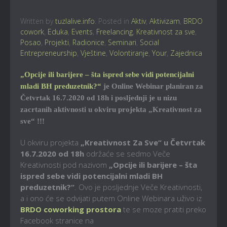
Written by
tuzlalive.info
. Posted in
Aktiv
,
Aktivizam
,
BRDO
cowork
,
Eduka
,
Events
,
Freelancing
,
Kreativnost za sve
,
Posao
,
Projekti
,
Radionice
,
Seminari
,
Social
Entrepreneurship
,
Vještine
,
Volontiranje
,
Your
,
Zajednica
„Opcije ili barijere – šta ispred sebe vidi potencijalni
mladi BH preduzetnik?“
je Online Webinar planiran za
Četvrtak 16.7.2020 od 18h i posljednji je u nizu
zacrtanih aktivnosti u okviru projekta „Kreativnost za
sve“ !!!
U okviru projekta
„Kreativnost Za Sve“ u Četvrtak
16.7.2020 od 18h
održaće se sedmo Veče
Kreativnosti pod nazivom
„Opcije ili barijere – šta
ispred sebe vidi potencijalni mladi BH
preduzetnik?“
. Ovo je posljednje Veče Kreativnosti,
a i ono će se odvijati putem Online Webinara uživo iz
BRDO coworking prostora
te se moze pratiti preko
Facebook stranice na