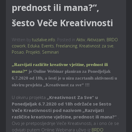
prednost ili mana?“,
šesto Veče Kreativnosti
Written by
tuzlalive.info
. Posted in
Aktiv
,
Aktivizam
,
BRDO
cowork
,
Eduka
,
Events
,
Freelancing
,
Kreativnost za sve
,
Posao
,
Projekti
,
Seminari
„Razvijati različite kreativne vještine, prednost ili
mana?“
je Online Webinar planiran za Ponedjeljak
6.7.2020 od 18h, a šesti je u nizu zacrtanih aktivnosti u
okviru projekta „Kreativnost za sve“ !!!
U okviru projekta
„Kreativnost Za Sve“ u
Ponedjeljak 6.7.2020 od 18h održaće se šesto
Veče Kreativnosti pod nazivom
„Razvijati
različite kreativne vještine, prednost ili mana?“
.
Ovo je pretposljednje Veče Kreativnosti, a i ono će se
odvijati putem Online Webinara uživo iz
BRDO