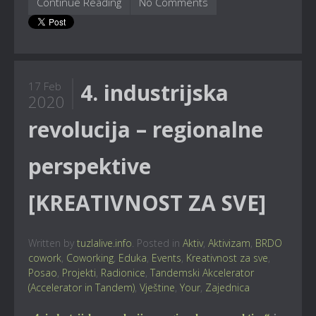
Continue Reading
No Comments
4. industrijska
17 Feb
2020
revolucija – regionalne
perspektive
[KREATIVNOST ZA SVE]
Written by
tuzlalive.info
. Posted in
Aktiv
,
Aktivizam
,
BRDO
cowork
,
Coworking
,
Eduka
,
Events
,
Kreativnost za sve
,
Posao
,
Projekti
,
Radionice
,
Tandemski Akcelerator
(Accelerator in Tandem)
,
Vještine
,
Your
,
Zajednica