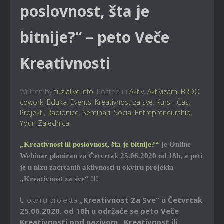
poslovnost, šta je
bitnije?“ – peto Veče
Kreativnosti
Written by
tuzlalive.info
. Posted in
Aktiv
,
Aktivizam
,
BRDO
cowork
,
Eduka
,
Events
,
Kreativnost za sve
,
Kurs - Čas
,
Projekti
,
Radionice
,
Seminari
,
Social Entrepreneurship
,
Your
,
Zajednica
„Kreativnost ili poslovnost, šta je bitnije?“
je Online
Webinar planiran za Četvrtak 25.06.2020 od 18h, a peti
je u nizu zacrtanih aktivnosti u okviru projekta
„Kreativnost za sve“ !!!
U okviru projekta
„Kreativnost Za Sve“ u Četvrtak
25.06.2020. od 18h u održaće se peto Veče
Kreativnosti pod nazivom
„Kreativnost ili