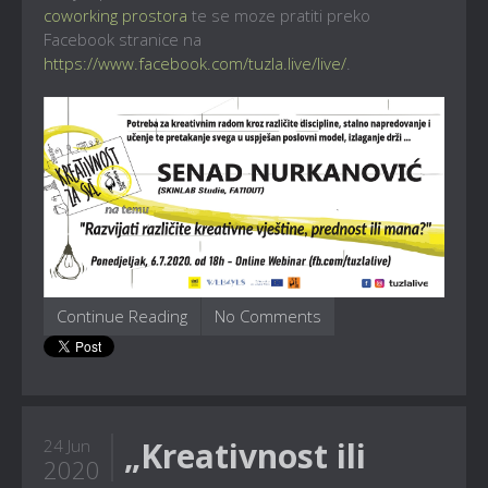
coworking prostora
te se moze pratiti preko
Facebook stranice na
https://www.facebook.com/tuzla.live/live/
.
Continue Reading
No Comments
„Kreativnost ili
24 Jun
2020