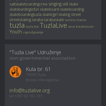
singing
saltskateboardingcrew
sk8
skate
skatebardingisfun
skateboard
skateboarding
skateboardingtuzla
skatergirl
skating
street
streetskating
taraba
tarabaskate
techno
trance
tuzla
TuzlaLive
tuzla live
vece kreativnosti
Youth
zaposljavanje
"Tuzla Live" Udruženje
non-governmental association
Kula br. 61
75000 Tuzla
Bosna i Hercegovina
info@tuzlalive.org
tel:+387 62 761 331
...