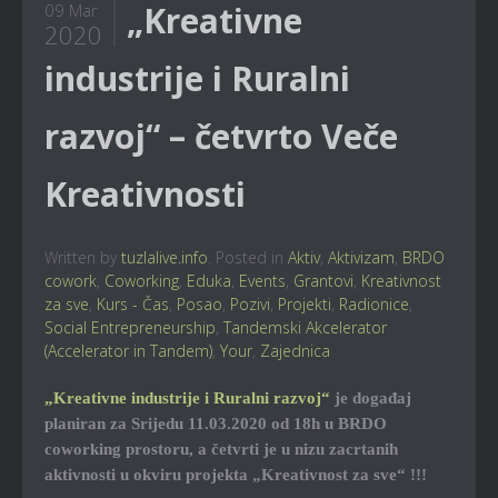
„Kreativne
09 Mar
2020
industrije i Ruralni
razvoj“ – četvrto Veče
Kreativnosti
Written by
tuzlalive.info
. Posted in
Aktiv
,
Aktivizam
,
BRDO
cowork
,
Coworking
,
Eduka
,
Events
,
Grantovi
,
Kreativnost
za sve
,
Kurs - Čas
,
Posao
,
Pozivi
,
Projekti
,
Radionice
,
Social Entrepreneurship
,
Tandemski Akcelerator
(Accelerator in Tandem)
,
Your
,
Zajednica
„Kreativne industrije i Ruralni razvoj“
je događaj
planiran za Srijedu 11.03.2020 od 18h u BRDO
coworking prostoru, a četvrti je u nizu zacrtanih
aktivnosti u okviru projekta „Kreativnost za sve“ !!!