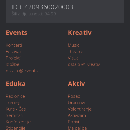
IDB: 4209360020003
Šifra djelatnosti: 94.99
Events
Kreativ
Koncerti
Music
Festivali
Theatre
Projekti
Visual
Izložbe
ostalo @ Kreativ
ostalo @ Events
Eduka
Aktiv
Radionice
Posao
Trening
Grantovi
Kurs - Čas
Volontiranje
Seminari
Aktivizam
Konferencije
Pozivi
Stipendije
Ma daj ba