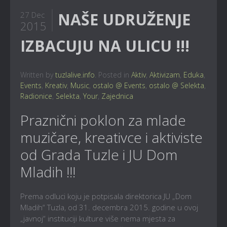
NAŠE UDRUŽENJE
27 Dec
2015
IZBACUJU NA ULICU !!!
Written by
tuzlalive.info
. Posted in
Aktiv
,
Aktivizam
,
Eduka
,
Events
,
Kreativ
,
Music
,
ostalo @ Events
,
ostalo @ Selekta
,
Radionice
,
Selekta
,
Your
,
Zajednica
Praznični poklon za mlade
muzičare, kreativce i aktiviste
od Grada Tuzle i JU Dom
Mladih !!!
Prema odluci koju je potpisala direktorica JU „Dom
Mladih“ Tuzla, od 31. decembra 2015. godine u ovoj
„javnoj“ instituciji kulture više nema mjesta za