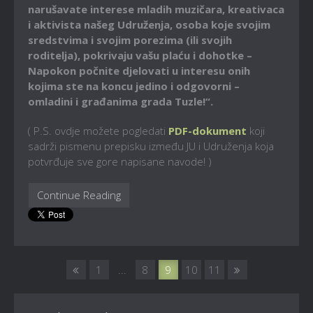
narušavate interese mladih muzičara, kreativaca
i aktivista našeg Udruženja, osoba koje svojim
sredstvima i svojim porezima (ili svojih
roditelja), pokrivaju vašu plaću i dohotke –
Napokon počnite djelovati u interesu onih
kojima ste na koncu jedino i odgovorni –
omladini i građanima grada Tuzle!“.
( P.S. ovdje možete pogledati
PDF-dokument
koji
sadrži pismenu prepisku između JU i Udruženja koja
potvrđuje sve gore napisane navode! )
Continue Reading
1
...
8
9
10
11