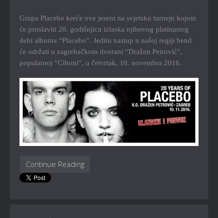
Grupa Placebo kreće ove jeseni na svjetsku turneju kojom
će proslaviti 20. godišnjicu izlaska njihovog platinastog
debi albuma “Placebo”. Jedini nastup u našoj regiji bend
će održati u zagrebačkom dvorani “Dražen Petrović”,
popularnoj “Ciboni”, u četvrtak, 10. novembra 2016.
Continue Reading