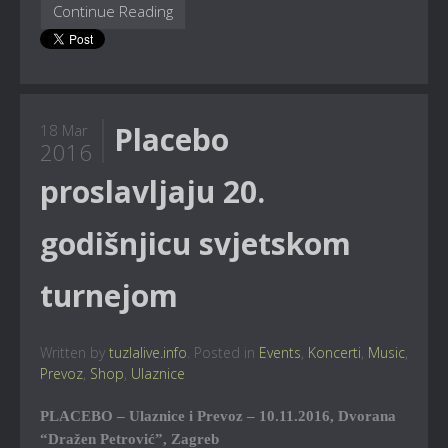
Continue Reading
Placebo
18 Mar
2016
proslavljaju 20.
godišnjicu svjetskom
turnejom
Written by
tuzlalive.info
. Posted in
Events
,
Koncerti
,
Music
,
Prevoz
,
Shop
,
Ulaznice
PLACEBO – Ulaznice i Prevoz – 10.11.2016, Dvorana
“Dražen Petrović”, Zagreb