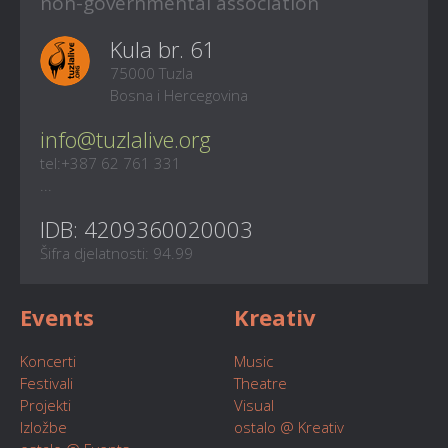
non-governmental association
Kula br. 61
75000 Tuzla
Bosna i Hercegovina
info@tuzlalive.org
tel:+387 62 761 331
...
IDB: 4209360020003
Šifra djelatnosti: 94.99
Events
Kreativ
Koncerti
Music
Festivali
Theatre
Projekti
Visual
Izložbe
ostalo @ Kreativ