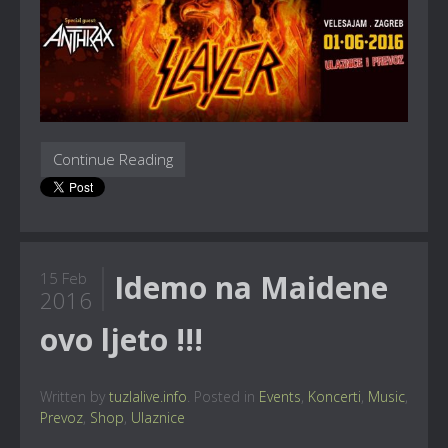
Continue Reading
Idemo na Maidene
15 Feb
2016
ovo ljeto !!!
Written by
tuzlalive.info
. Posted in
Events
,
Koncerti
,
Music
,
Prevoz
,
Shop
,
Ulaznice