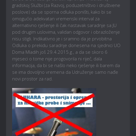
gradskoj Službi (za Razvoj, poduzetništvo i društvene
poslove) da se sporna odluka poništi, kako bi se
omogućio adekvatan vremenski interval za
alternativno rješenje ili čak nastavak saradnje sa JU
pod drugim uslovima, validan odgovor i obrazloženje
nisu stigli. Indikativno je i sramno da je prvobitna
Odluka o prekidu saradnje donesena na sjednici UO
Doma Mladih još 29.4.2015.g., a da se skoro 6
mjeseci o tome nije progovorila ni riječ, dala
informacija, da bi se našlo neko rješenje ili barem da
se ima dovoljno vremena da Udruženje samo nađe
novi prostor za rad.