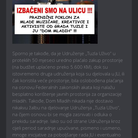
Sporno je takođe, da je Udruženje „Tuzla Uživo“ u
proteklih 50 mjeseci uredno plaćalo zakup prostorije
(na budžet uplaćeno preko 5.600 KM), dok su
istovremeno druga udruženja koja su djelovala u JU, ili
čak koristila veće prostorije, bila oslobođena plaćanja
na osnovu Federalnih zakonskih akata koji nalažu
besplatno korištenje javnih prostorija za organizacije
mladih. Takođe, Dom Mladih nikada nije dostavio
nikakvu žalbu na djelovanje Udruženja „Tuzla Uživo“,
na čijem osnovu bi se mogla zasnivati i odluka o
prekidu saradnje. Iako su od strane Udruženja kroz
cijeli period saradnje upućivane, pismeno i usmeno,
mnoge inicijative za poboljšanje rada JU i eventualno