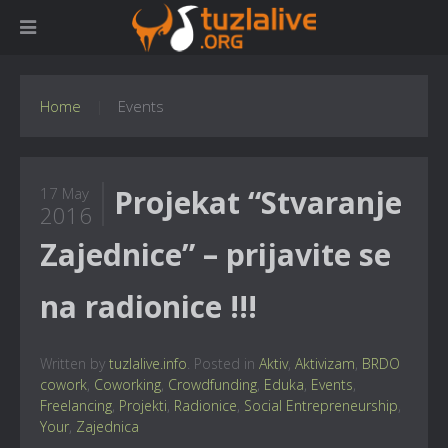
Home
Events
Projekat “Stvaranje
17 May
2016
Zajednice” – prijavite se
na radionice !!!
Written by
tuzlalive.info
. Posted in
Aktiv
,
Aktivizam
,
BRDO
cowork
,
Coworking
,
Crowdfunding
,
Eduka
,
Events
,
Freelancing
,
Projekti
,
Radionice
,
Social Entrepreneurship
,
Your
,
Zajednica