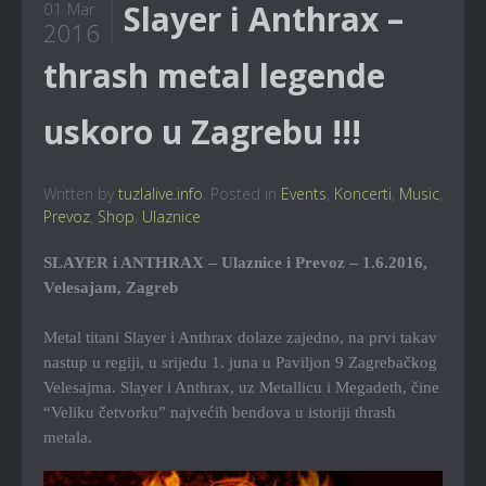
Slayer i Anthrax –
01 Mar
2016
thrash metal legende
uskoro u Zagrebu !!!
Written by
tuzlalive.info
. Posted in
Events
,
Koncerti
,
Music
,
Prevoz
,
Shop
,
Ulaznice
SLAYER i ANTHRAX – Ulaznice i Prevoz – 1.6.2016,
Velesajam, Zagreb
Metal titani Slayer i Anthrax dolaze zajedno, na prvi takav
nastup u regiji, u srijedu 1. juna u Paviljon 9 Zagrebačkog
Velesajma. Slayer i Anthrax, uz Metallicu i Megadeth, čine
“Veliku četvorku” najvećih bendova u istoriji thrash
metala.