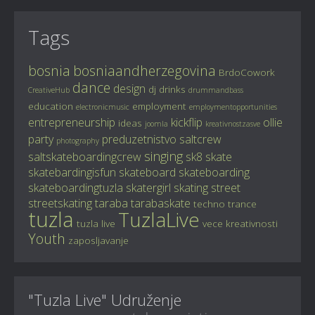
Tags
bosnia
bosniaandherzegovina
BrdoCowork
dance
design
dj
drinks
CreativeHub
drummandbass
education
employment
electronicmusic
employmentopportunities
entrepreneurship
kickflip
ollie
ideas
joomla
kreativnostzasve
party
preduzetnistvo
saltcrew
photography
singing
saltskateboardingcrew
sk8
skate
skatebardingisfun
skateboard
skateboarding
skateboardingtuzla
skatergirl
skating
street
streetskating
taraba
tarabaskate
techno
trance
tuzla
TuzlaLive
tuzla live
vece kreativnosti
Youth
zaposljavanje
"Tuzla Live" Udruženje