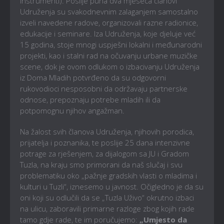
instrumenti). Poslije puna dva mjeseca članovi
Udruženja su svakodnevnim zalaganjem samostalno
izveli navedene radove, organizovali razne radionice,
edukacije i seminare. Iza Udruženja, koje djeluje već
15 godina, stoje mnogi uspješni lokalni i međunarodni
projekti, kao i stalni rad na očuvanju urbane muzičke
scene, dok je ovom odlukom o izbacivanju Udruženja
iz Doma Mladih potvrđeno da su odgovorni
rukovodioci nesposobni da održavaju partnerske
odnose, prepoznaju potrebe mladih ili da
potpomognu njihov angažman.
Na žalost svih članova Udruženja, njihovih porodica,
prijatelja i poznanika, te poslije 25 dana intenzivne
potrage za rješenjem, za dijalogom sa JU i Gradom
Tuzla, na kraju smo primorani da naš slučaj i svu
problematiku oko „pažnje gradskih vlasti o mladima i
kulturi u Tuzli“, iznesemo u javnost. Očigledno je da su
oni koji su odlučili da se „Tuzla Uživo“ okrutno izbaci
na ulicu, zaboravili primarne razloge zbog kojih rade
tamo gdje rade, te im poručujemo:
„Umjesto da