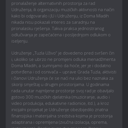
pronalaženje alternativnih prostorija za rad
Udruženja, ili organizaciju muzičkih aktivnosti na način
kako bi odgovaralo i JU i Udruženju, iz Doma Mladih
nikada nisu pokazali interes za saradnju na
pronalasku rješenja. Takva praksa jednostranog
odlučivanja je zapečaćena i posljednjom odlukom o
iseljenju.
Udruženje „Tuzla Uživo“ je dovedeno pred svršen čin
i, ukoliko se ubrzo ne promijeni odluka menadžmenta
Doma Mladih, a sumnjamo da hoće, jer je i dodatno
potvrđena i od osnivača – uprave Grada Tuzla, aktivisti
i članovi Udruženja će se naći na ulici bez naznaka za
skoriji smještaj u drugim prostorijama. U godinama
rada unutar najmljene prostorije svoj rad je obavljalo
gotovo 300 muzičkih djelatnika (muziciranje, audio i
video produkcija, edukativne radionice, itd.), a kroz
inicijalni projekat je Udruženje obezbijedilo znatna
finansijska i materijalna sredstva kojima je prostorija
adaptirana i opremljena (zvučna izolacija, oprema,