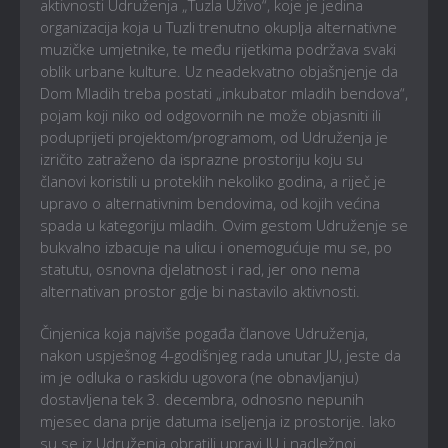
aktivnosti Udruženja „Tuzla Uživo“, koje je jedina
organizacija koja u Tuzli trenutno okuplja alternativne
muzičke umjetnike, te među rijetkima podržava svaki
oblik urbane kulture. Uz neadekvatno objašnjenje da
Dom Mladih treba postati „inkubator mladih bendova“,
pojam koji niko od odgovornih ne može objasniti ili
poduprijeti projektom/programom, od Udruženja je
izričito zatraženo da isprazne prostoriju koju su
članovi koristili u proteklih nekoliko godina, a riječ je
upravo o alternativnim bendovima, od kojih većina
spada u kategoriju mladih. Ovim gestom Udruženje se
bukvalno izbacuje na ulicu i onemogućuje mu se, po
statutu, osnovna djelatnost i rad, jer ono nema
alternativan prostor gdje bi nastavilo aktivnosti.
Činjenica koja najviše pogađa članove Udruženja,
nakon uspješnog 4-godišnjeg rada unutar JU, jeste da
im je odluka o raskidu ugovora (ne obnavljanju)
dostavljena tek 3. decembra, odnosno nepunih
mjesec dana prije datuma iseljenja iz prostorije. Iako
su se iz Udruženja obratili upravi JU i nadležnoj