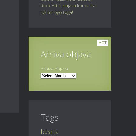
Rock Vrtić, najava koncerta i
još mnogo toga!
HOT
Arhiva objava
Arhiva objava
Tags
bosnia