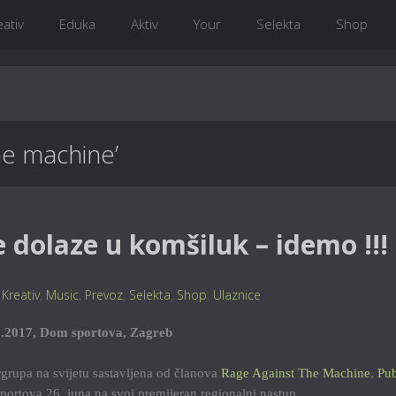
eativ
Eduka
Aktiv
Your
Selekta
Shop
he machine’
 dolaze u komšiluk – idemo !!!
,
Kreativ
,
Music
,
Prevoz
,
Selekta
,
Shop
,
Ulaznice
.2017, Dom sportova, Zagreb
rgrupa na svijetu sastavljena od članova
Rage Against The Machine
,
Pub
portova 26. juna na svoj premijeran regionalni nastup.