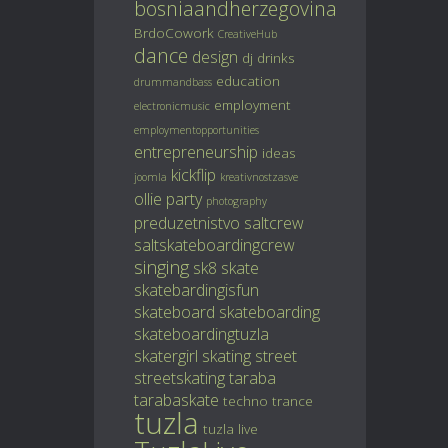
bosniaandherzegovina
BrdoCowork
CreativeHub
dance
design
dj
drinks
education
drummandbass
employment
electronicmusic
employmentopportunities
entrepreneurship
ideas
kickflip
joomla
kreativnostzasve
ollie
party
photography
preduzetnistvo
saltcrew
saltskateboardingcrew
singing
sk8
skate
skatebardingisfun
skateboard
skateboarding
skateboardingtuzla
skatergirl
skating
street
streetskating
taraba
tarabaskate
techno
trance
tuzla
tuzla live