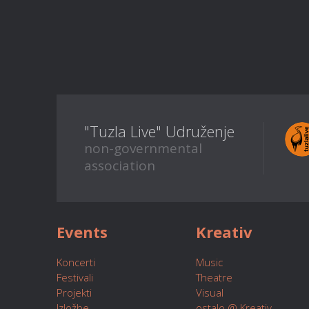
"Tuzla Live" Udruženje
non-governmental
association
Events
Kreativ
Koncerti
Music
Festivali
Theatre
Projekti
Visual
Izložbe
ostalo @ Kreativ