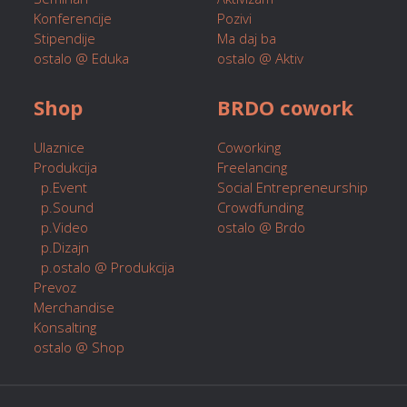
Konferencije
Pozivi
Stipendije
Ma daj ba
ostalo @ Eduka
ostalo @ Aktiv
Shop
BRDO cowork
Ulaznice
Coworking
Produkcija
Freelancing
p.Event
Social Entrepreneurship
p.Sound
Crowdfunding
p.Video
ostalo @ Brdo
p.Dizajn
p.ostalo @ Produkcija
Prevoz
Merchandise
Konsalting
ostalo @ Shop