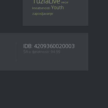
TuzlaLive
vece
Youth
kreativnosti
zaposljavanje
IDB: 4209360020003
Šifra djelatnosti: 94.99