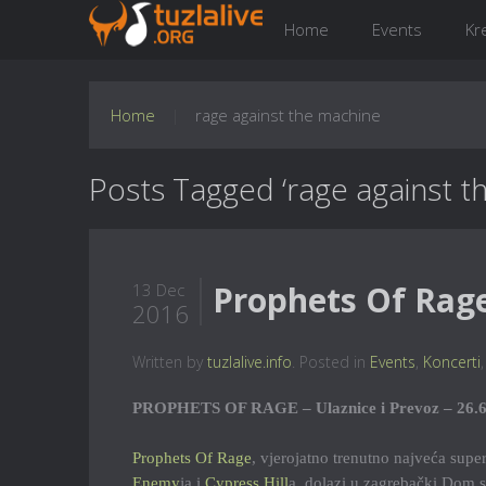
Home
Events
Kr
Home
rage against the machine
Posts Tagged ‘rage against t
Prophets Of Rage
13 Dec
2016
Written by
tuzlalive.info
. Posted in
Events
,
Koncerti
PROPHETS OF RAGE – Ulaznice i Prevoz – 26.6
Prophets Of Rage
, vjerojatno trenutno najveća supe
Enemy
ja i
Cypress Hill
a, dolazi u zagrebački Dom s