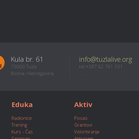
Kula br. 61
info@tuzlalive.org
75000 Tuzla
tel:+387 62 761 331
Bosna i Hercegovina
...
Eduka
Aktiv
Radionice
Posao
Trening
Grantovi
Kurs - Čas
Volontiranje
Seminari
Aktivizam