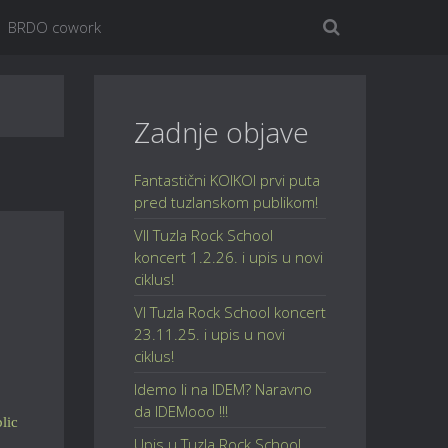
BRDO cowork
Zadnje objave
Fantastični KOIKOI prvi puta
pred tuzlanskom publikom!
VII Tuzla Rock School
koncert 1.2.26. i upis u novi
ciklus!
VI Tuzla Rock School koncert
23.11.25. i upis u novi
ciklus!
Idemo li na IDEM? Naravno
da IDEMooo !!!
lic
Upis u Tuzla Rock School,