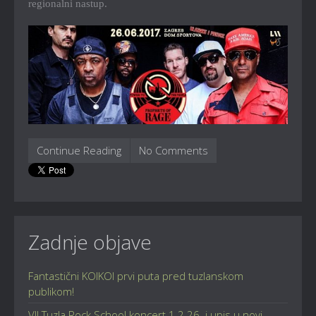
regionalni nastup.
Continue Reading
No Comments
Zadnje objave
Fantastični KOIKOI prvi puta pred tuzlanskom
publikom!
VII Tuzla Rock School koncert 1.2.26. i upis u novi