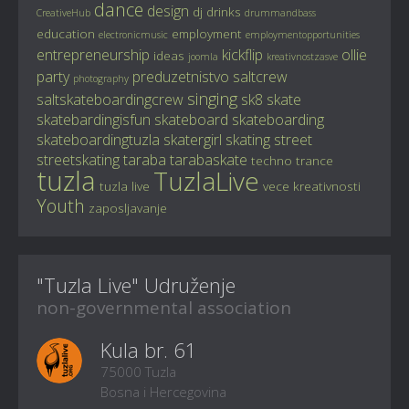
dance
design
dj
drinks
CreativeHub
drummandbass
education
employment
electronicmusic
employmentopportunities
entrepreneurship
kickflip
ollie
ideas
joomla
kreativnostzasve
party
preduzetnistvo
saltcrew
photography
singing
saltskateboardingcrew
sk8
skate
skatebardingisfun
skateboard
skateboarding
skateboardingtuzla
skatergirl
skating
street
streetskating
taraba
tarabaskate
techno
trance
tuzla
TuzlaLive
tuzla live
vece kreativnosti
Youth
zaposljavanje
"Tuzla Live" Udruženje
non-governmental association
Kula br. 61
75000 Tuzla
Bosna i Hercegovina