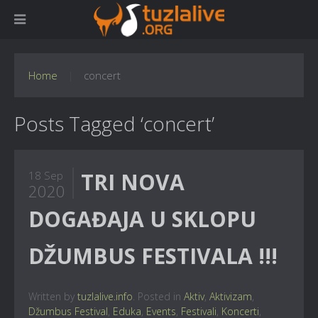
Home
concert
Posts Tagged ‘concert’
TRI NOVA
18 Sep
2020
DOGAĐAJA U SKLOPU
DŽUMBUS FESTIVALA !!!
Written by
tuzlalive.info
. Posted in
Aktiv
,
Aktivizam
,
Džumbus Festival
,
Eduka
,
Events
,
Festivali
,
Koncerti
,