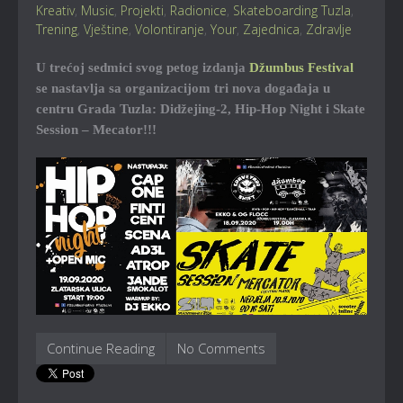
Kreativ
,
Music
,
Projekti
,
Radionice
,
Skateboarding Tuzla
,
Trening
,
Vještine
,
Volontiranje
,
Your
,
Zajednica
,
Zdravlje
U trećoj sedmici svog petog izdanja
Džumbus Festival
se nastavlja sa organizacijom tri nova događaja u
centru Grada Tuzla: Didžejing-2, Hip-Hop Night i Skate
Session – Mecator!!!
Continue Reading
No Comments