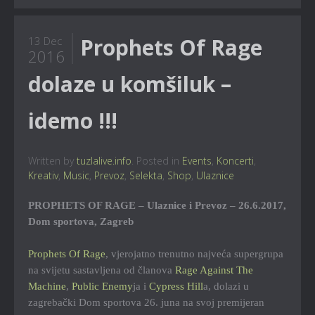
Prophets Of Rage
13 Dec
2016
dolaze u komšiluk –
idemo !!!
Written by
tuzlalive.info
. Posted in
Events
,
Koncerti
,
Kreativ
,
Music
,
Prevoz
,
Selekta
,
Shop
,
Ulaznice
PROPHETS OF RAGE – Ulaznice i Prevoz – 26.6.2017,
Dom sportova, Zagreb
Prophets Of Rage
, vjerojatno trenutno najveća supergrupa
na svijetu sastavljena od članova
Rage Against The
Machine
,
Public Enemy
ja i
Cypress Hill
a, dolazi u
zagrebački Dom sportova 26. juna na svoj premijeran