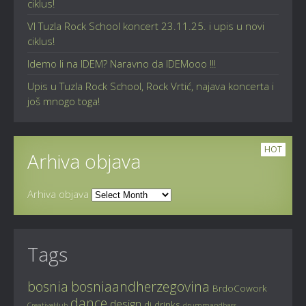
ciklus!
VI Tuzla Rock School koncert 23.11.25. i upis u novi
ciklus!
Idemo li na IDEM? Naravno da IDEMooo !!!
Upis u Tuzla Rock School, Rock Vrtić, najava koncerta i
još mnogo toga!
HOT
Arhiva objava
Arhiva objava
Tags
bosnia
bosniaandherzegovina
BrdoCowork
dance
design
dj
drinks
CreativeHub
drummandbass