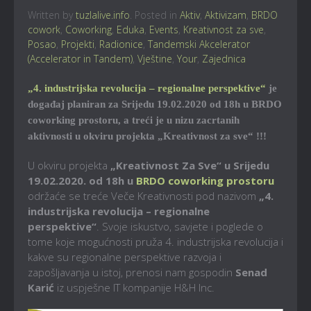
Written by
tuzlalive.info
. Posted in
Aktiv
,
Aktivizam
,
BRDO
cowork
,
Coworking
,
Eduka
,
Events
,
Kreativnost za sve
,
Posao
,
Projekti
,
Radionice
,
Tandemski Akcelerator
(Accelerator in Tandem)
,
Vještine
,
Your
,
Zajednica
„4. industrijska revolucija – regionalne perspektive“
je
događaj planiran za Srijedu 19.02.2020 od 18h u BRDO
coworking prostoru, a treći je u nizu zacrtanih
aktivnosti u okviru projekta „Kreativnost za sve“ !!!
U okviru projekta
„Kreativnost Za Sve“ u Srijedu
19.02.2020. od 18h u
BRDO coworking prostoru
održaće se treće Veče Kreativnosti pod nazivom
„4.
industrijska revolucija – regionalne
perspektive“
. Svoje iskustvo, savjete i poglede o
tome koje mogućnosti pruža 4. industrijska revolucija i
kakve su regionalne perspektive razvoja i
zapošljavanja u istoj, prenosi nam gospodin
Senad
Karić
iz uspješne IT kompanije H&H Inc.