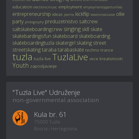
education
employment
electronicmusic
employmentopportunities
entrepreneurship
kickflip
ollie
ideas
joomla
kreativnostzasve
party
preduzetnistvo
saltcrew
photography
singing
saltskateboardingcrew
sk8
skate
skatebardingisfun
skateboard
skateboarding
skateboardingtuzla
skatergirl
skating
street
streetskating
taraba
tarabaskate
techno
trance
tuzla
TuzlaLive
tuzla live
vece kreativnosti
Youth
zaposljavanje
"Tuzla Live" Udruženje
non-governmental association
Kula br. 61
75000 Tuzla
Bosna i Hercegovina