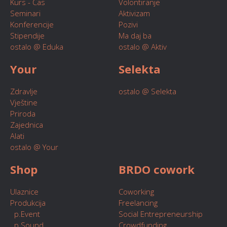
Kurs - Čas
Volontiranje
Seminari
Aktivizam
Konferencije
Pozivi
Stipendije
Ma daj ba
ostalo @ Eduka
ostalo @ Aktiv
Your
Selekta
Zdravlje
ostalo @ Selekta
Vještine
Priroda
Zajednica
Alati
ostalo @ Your
Shop
BRDO cowork
Ulaznice
Coworking
Produkcija
Freelancing
p.Event
Social Entrepreneurship
p.Sound
Crowdfunding