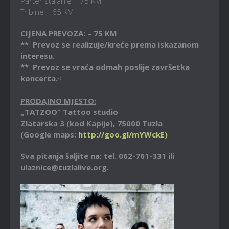
Parter stajanje – 75 KM
Tribine – 65 KM
CIJENA PREVOZA:
– 75 KM
** Prevoz se realizuje/kreće prema iskazanom
interesu.
** Prevoz se vraća odmah poslije završetka
koncerta.
<
PRODAJNO MJESTO:
„TATZOO“ Tattoo studio
Zlatarska 3 (kod Kapije), 75000 Tuzla
(Google maps:
http://goo.gl/mYWckE)
Sva pitanja šaljite na: tel. 062-761-331 ili
ulaznice@tuzlalive.org.