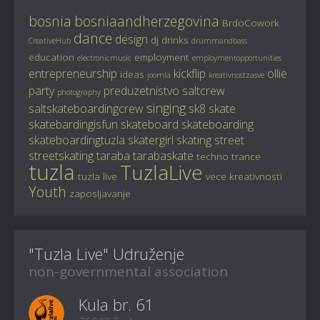
bosnia
bosniaandherzegovina
BrdoCowork
dance
design
dj
drinks
CreativeHub
drummandbass
education
employment
electronicmusic
employmentopportunities
entrepreneurship
kickflip
ollie
ideas
joomla
kreativnostzasve
party
preduzetnistvo
saltcrew
photography
singing
saltskateboardingcrew
sk8
skate
skatebardingisfun
skateboard
skateboarding
skateboardingtuzla
skatergirl
skating
street
streetskating
taraba
tarabaskate
techno
trance
tuzla
TuzlaLive
tuzla live
vece kreativnosti
Youth
zaposljavanje
"Tuzla Live" Udruženje
non-governmental association
Kula br. 61