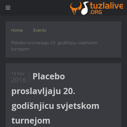
Home
Events
Placebo proslavljaju 20. godišnjicu svjetskom
turnejom
Placebo
18 Mar
2016
proslavljaju 20.
godišnjicu svjetskom
turnejom