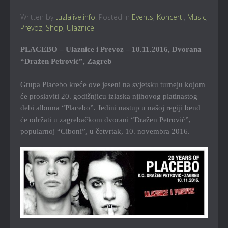
Written by
tuzlalive.info
. Posted in
Events
,
Koncerti
,
Music
,
Prevoz
,
Shop
,
Ulaznice
PLACEBO – Ulaznice i Prevoz – 10.11.2016, Dvorana
“Dražen Petrović”, Zagreb
Grupa Placebo kreće ove jeseni na svjetsku turneju kojom
će proslaviti 20. godišnjicu izlaska njihovog platinastog
debi albuma “Placebo”. Jedini nastup u našoj regiji bend
će održati u zagrebačkom dvorani “Dražen Petrović”,
popularnoj “Ciboni”, u četvrtak, 10. novembra 2016.