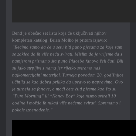
Bend je obećao set listu koja će uključivati njihov
kompletan katalog. Brian Molko je pritom izjavio:
“Recimo samo da će u setu biti puno pjesama za koje sam
se zakleo da ih više neću svirati. Mislim da je vrijeme da s
namjerom priznamo šta puno Placebo fanova želi čuti. Bili
su jako strpljivi s nama jer rijetko sviramo naš
najkomercijalni materijal. Turneja povodom 20. godišnjice
učinila se kao dobra prilika da upravo to napravimo. Ovo
je turneja za fanove, a moći ćete čuti pjesme kao što su
“Pure Morning” ili “Nancy Boy” koje nismo svirali 10
godina i možda ih nikad više nećemo svirati. Spremamo i
pokoje iznenađenje.”